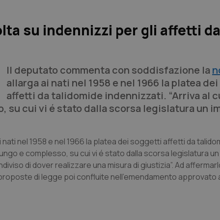
lta su indennizzi per gli affetti d
Il deputato commenta con soddisfazione la
n
allarga ai nati nel 1958 e nel 1966 la platea de
affetti da talidomide indennizzati. “Arriva al 
su cui vi é stato dalla scorsa legislatura un 
 nati nel 1958 e nel 1966 la platea dei soggetti affetti da talid
lungo e complesso, su cui vi é stato dalla scorsa legislatura 
iviso di dover realizzare una misura di giustizia”. Ad affermarl
 proposte di legge poi confluite nell'emendamento approvato 