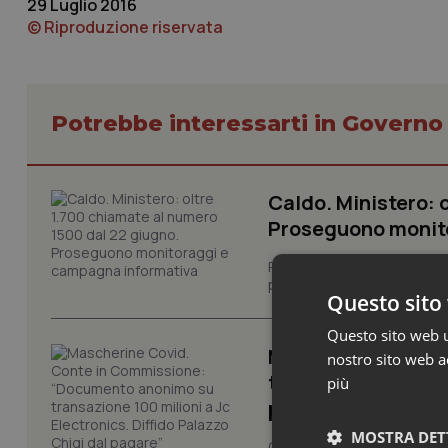
29 Luglio 2016
© Riproduzione riservata
Potrebbe interessarti in Govern
Caldo. Ministero: 
Proseguono monit
Prosegue il monitoraggio de
per limitare gli effetti dell
Questo sito 
Questo sito web ut
Mascherine Covid
nostro sito web ac
transazione 100 mil
più
pagare”
MOSTRA DET
Giuseppe Conte si è presen