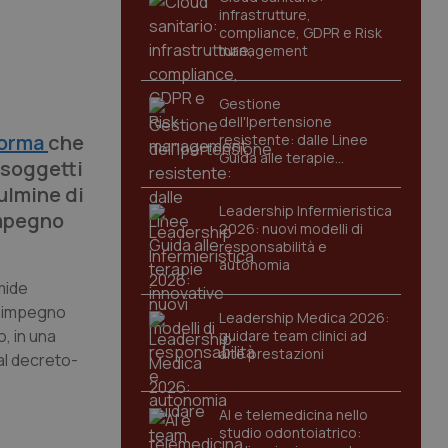
infrastrutture,
compliance, GDPR e Risk
management
a
Gestione
dell'Ipertensione
orma
che
resistente: dalle Linee
Guida alle terapie
i soggetti
innovative
culmine di
Leadership Infermieristica
impegno
2026: nuovi modelli di
responsabilità e
autonomia
omide
un impegno
Leadership Medica 2026:
o, in una
guidare team clinici ad
alte prestazioni
al decreto-
AI e telemedicina nello
studio odontoiatrico: