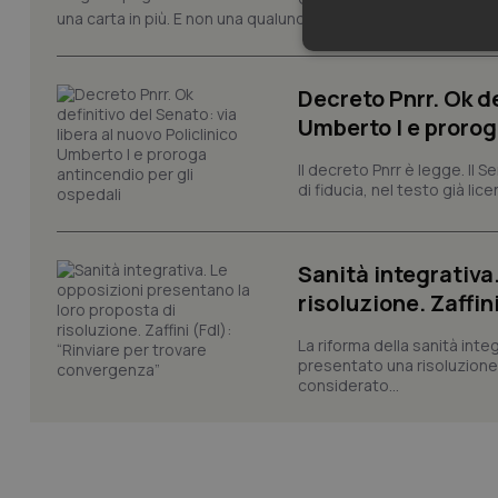
una carta in più. E non una qualunque. Ha depositato un docu
Neces
Decreto Pnrr. Ok de
Umberto I e prorog
Il decreto Pnrr è legge. Il 
di fiducia, nel testo già lic
I cookie necessari con
Sanità integrativa
e l'accesso alle aree 
risoluzione. Zaffin
Nome
VISITOR_PRIVACY_
La riforma della sanità int
presentato una risoluzione c
considerato...
CookieScriptConse