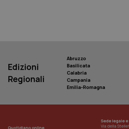
tracking-sites-ironf
tracking-enable
tracking-sites-ironf
session-id
_ga
Abruzzo
Edizioni
Basilicata
Calabria
Regionali
Campania
PHPSESSID
Emilia-Romagna
Sede legale e
_ga_KM60CM4NPH
Via della Stell
Quotidiano online