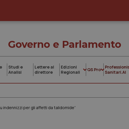
Governo e Parlamento
e
Studi e
Lettere al
Edizioni
Professionis
QS Pro
Analisi
direttore
Regionali
Sanitari.AI
su indennizzi per gli affetti da talidomide”