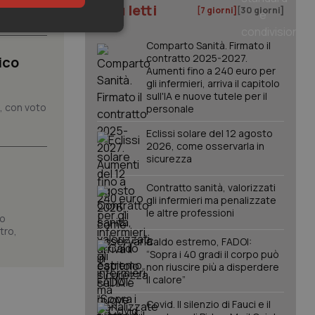
I più letti
[7 giorni]
[30 giorni]
keting
Comparto Sanità. Firmato il
contratto 2025-2027.
ico
Aumenti fino a 240 euro per
gli infermieri, arriva il capitolo
sull'IA e nuove tutele per il
o, con voto
personale
Eclissi solare del 12 agosto
2026, come osservarla in
sicurezza
igazione sulle pagine
kie.
Contratto sanità, valorizzati
gli infermieri ma penalizzate
le altre professioni
er memorizzare le
no
utente per la loro
tro,
 dati sul consenso
Caldo estremo, FADOI:
itiche e
tendo che le loro
“Sopra i 40 gradi il corpo può
ssioni future.
non riuscire più a disperdere
il calore”
l servizio Cookie-
erenze di consenso
sario che il banner
Covid. Il silenzio di Fauci e il
funzioni