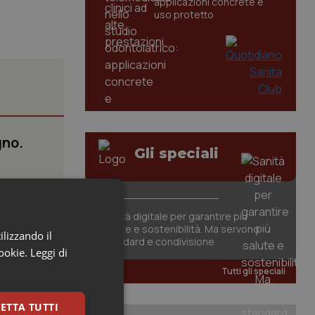
applicazioni concrete e
uso protetto
gno.
Gli speciali
lla Salute
.
Sanità digitale per garantire più
salute e sostenibilità. Ma servono
ilizzando il
standard e condivisione
 su
cookie.
Leggi di
l
Tutti gli speciali
ETTA TUTTI
ovid con