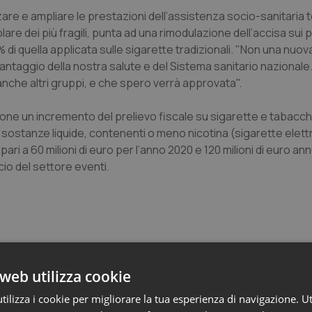
zare e ampliare le prestazioni dell’assistenza socio-sanitaria te
icolare dei più fragili, punta ad una rimodulazione dell’accisa sui 
 di quella applicata sulle sigarette tradizionali. "Non una nuov
antaggio della nostra salute e del Sistema sanitario nazionale
che altri gruppi, e che spero verrà approvata".
one un incremento del prelievo fiscale su sigarette e tabacchi
 sostanze liquide, contenenti o meno nicotina (sigarette elettr
i a 60 milioni di euro per l’anno 2020 e 120 milioni di euro ann
ncio del settore eventi.
web utilizza cookie
o e Parlamento
ilizza i cookie per migliorare la tua esperienza di navigazione. Ut