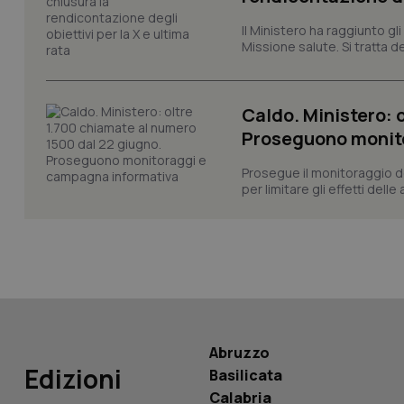
Il Ministero ha raggiunto gl
CookieScriptConse
Missione salute. Si tratta dei
Caldo. Ministero: 
tracking-sites-ironf
tracking-enable
Proseguono monit
tracking-sites-ironf
Prosegue il monitoraggio de
session-id
per limitare gli effetti dell
_ga
PHPSESSID
Abruzzo
Edizioni
Basilicata
Calabria