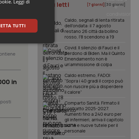
cookie.
Leggi di
I più letti
[7 giorni]
[30 giorni]
Caldo, segnali di lenta ritirata
ione
ETTA TUTTI
dell'ondata: il 7 agosto
restano 26 città da bollino
rosso, l'8 scendono a 19
keting
Covid. Il silenzio di Fauci e il
perdono di Biden. Ma il Quinto
 contiene
Emendamento non è
un’ammissione di colpa
Caldo estremo, FADOI:
000 in
“Sopra i 40 gradi il corpo può
non riuscire più a disperdere
il calore”
igazione sulle pagine
 posti
Comparto Sanità. Firmato il
kie.
contratto 2025-2027.
Aumenti fino a 240 euro per
gli infermieri, arriva il capitolo
er memorizzare le
sull'IA e nuove tutele per il
utente per la loro
personale
 dati sul consenso
itiche e