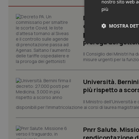
nostro sito web ac
più
Decreto PA. Un com
d’attesa tornano al
MOSTRA DET
passa ad Agenas. S
proroga dei getton
Neces
Il Consiglio dei Ministri ha 
misure urgenti per la funzio
Università. Bernini
più rispetto a sco
I cookie necessari con
Il Ministro dell'Università e
e l'accesso alle aree 
disponibili per l'immatricolazione ai corsi di laurea magistrale
Nome
VISITOR_PRIVACY_
Pnrr Salute. Missio
rendicontazione deg