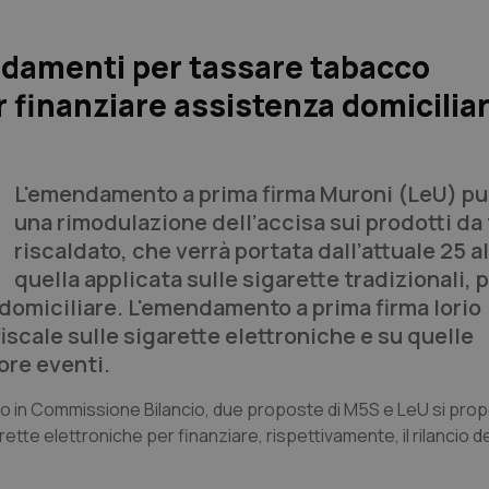
ndamenti per tassare tabacco
r finanziare assistenza domiciliar
L'emendamento a prima firma Muroni (LeU) pu
una rimodulazione dell’accisa sui prodotti da
riscaldato, che verrà portata dall’attuale 25 a
quella applicata sulle sigarette tradizionali, 
 domiciliare. L'emendamento a prima firma Iorio
scale sulle sigarette elettroniche e su quelle
tore eventi.
ncio in Commissione Bilancio, due proposte di M5S e LeU si pro
rette elettroniche per finanziare, rispettivamente, il rilancio d