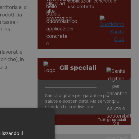
applicazioni concrete e
uso protetto
rritoriale, di
prodotti da
a tassa –
. Una
 lavorati e
oniche), in
ui a
Gli speciali
Sanità digitale per garantire più
salute e sostenibilità. Ma servono
standard e condivisione
Tutti gli speciali
ilizzando il