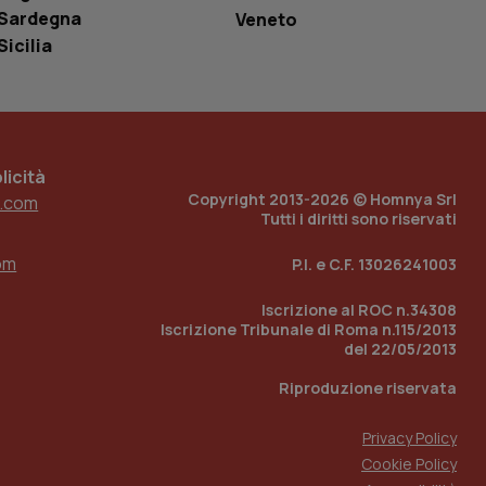
r il sito, ma un
Sardegna
Veneto
tato di accesso per
Sicilia
a Google Analytics
sione.
icità
Copyright 2013-2026 © Homnya Srl
.com
 tenere traccia
i Youtube incorporati
Tutti i diritti sono riservati
tics per mantenere
tore del sito web sta
ell'interfaccia di
om
P.I. e C.F. 13026241003
 tenere traccia
i Youtube incorporati
Iscrizione al ROC n.34308
tore del sito web sta
Iscrizione Tribunale di Roma n.115/2013
ell'interfaccia di
del 22/05/2013
 tenere traccia
Riproduzione riservata
r la gestione
Privacy Policy
one dell’esperienza
Cookie Policy