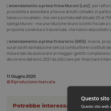
L'
emendamento a prima firma Muroni (LeU)
, per raffor
prossimità e domiciliare a favore di tutti i cittadini, in part
tabacco riscaldato, che verrà portata dall’attuale 25 al 75%
spiega Muroni – ma una riduzione di uno sconto fiscale a v
proposta condivisa e trasversale, che hanno depositato an
L'
emendamento a prima firma Iorio (M5S)
, invece, prop
sui prodotti da inalazione senza combustione costituiti da
misura tale da assicurare un maggior gettito complessivo par
decorrere dall’anno 2021 da utilizzare per finanziare il rila
11 Giugno 2020
© Riproduzione riservata
Questo sito 
Potrebbe interessarti in Govern
Questo sito web ut