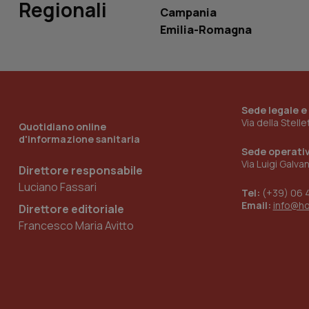
Regionali
Campania
Emilia-Romagna
_ga_KM60CM4NPH
Nome
Sede legale e
Nome
Via della Stell
Quotidiano online
VISITOR_INFO1_LIV
d'informazione sanitaria
_ga_0VMQEQKQ1N
Sede operati
Via Luigi Galva
Direttore responsabile
Luciano Fassari
__Secure-YNID
Tel:
(+39) 06 
Email:
info@h
Direttore editoriale
Francesco Maria Avitto
YSC
__Secure-
ROLLOUT_TOKEN