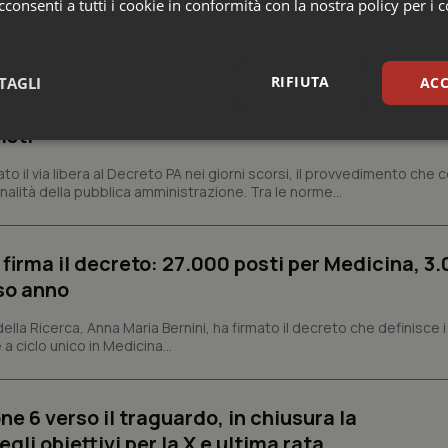
consenti a tutti i cookie in conformità con la nostra policy per i 
missario per smaltire le scorte Covid, le liste
 Siveas e il controllo sulle agende di prenotaz
RIFIUTA
TAGLI
ACC
altano l’aumento delle tariffe ospedaliere e la
isti
sari
Statistici
Mar
dato il via libera al Decreto PA nei giorni scorsi, il provvedimento che
nalità della pubblica amministrazione. Tra le norme...
 firma il decreto: 27.000 posti per Medicina, 3.
Necessari
Statistici
Marketing
rso anno
tribuiscono a rendere fruibile il sito web abilitandone funzionalità di base quali la nav
 della Ricerca, Anna Maria Bernini, ha firmato il decreto che definisce i
protette del sito. Il sito web non è in grado di funzionare correttamente senza questi coo
 a ciclo unico in Medicina...
Fornitore
/
Dominio
Scadenza
Descrizione
METADATA
5 mesi 4
Questo cookie viene utilizzato p
YouTube
settimane
scelte di consenso e privacy dell'
.youtube.com
ne 6 verso il traguardo, in chiusura la
interazione con il sito. Registra i
del visitatore riguardo a varie pol
li obiettivi per la X e ultima rata