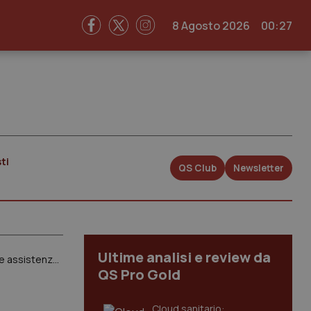
8 Agosto 2026
00:27
ti
QS Club
Newsletter
Ultime analisi e review da
Dl Rilancio. Da Leu e M5S emendamenti per tassare tabacco riscaldato, e-cig e sigarette per finanziare assistenza domiciliare ed il rilancio del settore eventi
QS Pro Gold
Cloud sanitario: