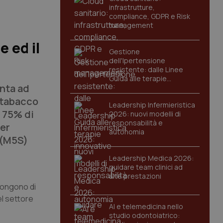
infrastrutture,
compliance, GDPR e Risk
management
e ed il
Gestione
dell'Ipertensione
resistente: dalle Linee
Guida alle terapie
nta ad
innovative
 tabacco
Leadership Infermieristica
l 75% di
2026: nuovi modelli di
responsabilità e
per
autonomia
 (M5S)
Leadership Medica 2026:
guidare team clinici ad
alte prestazioni
pongono di
el settore
AI e telemedicina nello
studio odontoiatrico: