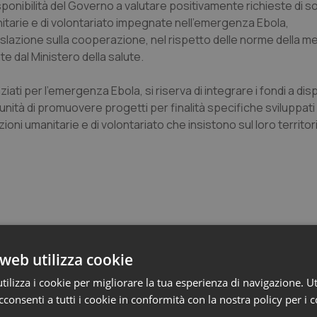
isponibilità del Governo a valutare positivamente richieste di 
nitarie e di volontariato impegnate nell’emergenza Ebola,
gislazione sulla cooperazione, nel rispetto delle norme della 
e dal Ministero della salute.
ziati per l’emergenza Ebola, si riserva di integrare i fondi a di
nità di promuovere progetti per finalità specifiche sviluppati 
ioni umanitarie e di volontariato che insistono sul loro territor
o e Parlamento
web utilizza cookie
ilizza i cookie per migliorare la tua esperienza di navigazione. Ut
consenti a tutti i cookie in conformità con la nostra policy per i 
oltre 1.700 chiamate al numero 1500 dal 22 giu