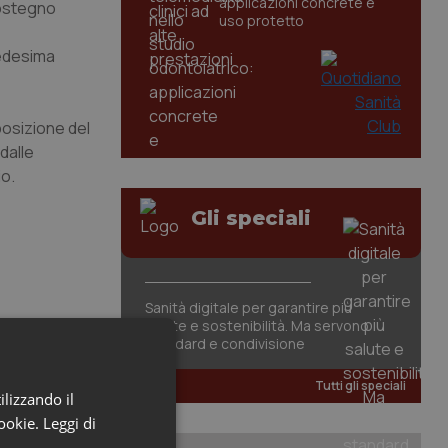
applicazioni concrete e
sostegno
uso protetto
medesima
sposizione del
dalle
io.
Gli speciali
Sanità digitale per garantire più
salute e sostenibilità. Ma servono
standard e condivisione
Tutti gli speciali
ilizzando il
cookie.
Leggi di
gno.