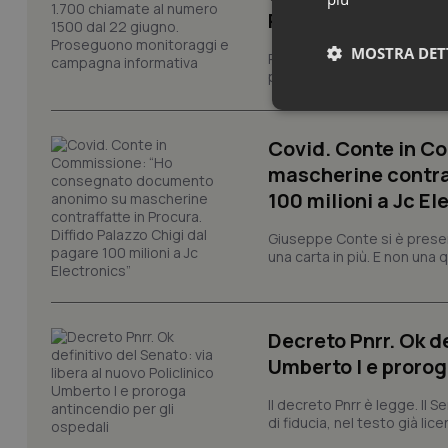
Proseguono monit
MOSTRA DET
Prosegue il monitoraggio de
per limitare gli effetti dell
Neces
Covid. Conte in 
mascherine contraf
100 milioni a Jc El
Giuseppe Conte si è presen
una carta in più. E non una
I cookie necessari con
e l'accesso alle aree 
Decreto Pnrr. Ok de
Nome
Umberto I e prorog
VISITOR_PRIVACY_
Il decreto Pnrr è legge. Il 
di fiducia, nel testo già lic