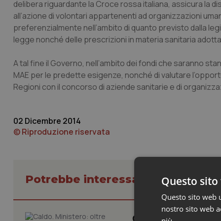
delibera riguardante la Croce rossa italiana, assicura la d
all’azione di volontari appartenenti ad organizzazioni uma
preferenzialmente nell’ambito di quanto previsto dalla le
legge nonché delle prescrizioni in materia sanitaria adottat
A tal fine il Governo, nell’ambito dei fondi che saranno stan
MAE per le predette esigenze, nonché di valutare l’opportu
Regioni con il concorso di aziende sanitarie e di organizzaz
02 Dicembre 2014
© Riproduzione riservata
Potrebbe interessarti in Govern
Questo sito 
Questo sito web ut
nostro sito web ac
Caldo. Ministero: 
più