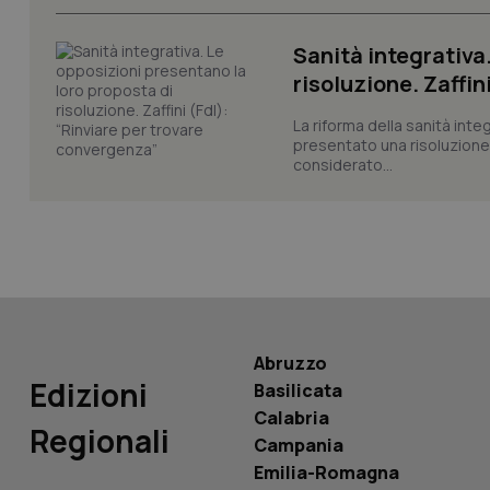
CookieScriptConse
Sanità integrativa
risoluzione. Zaffin
tracking-sites-ironf
La riforma della sanità int
tracking-enable
presentato una risoluzione c
considerato...
tracking-sites-ironf
session-id
_ga
Abruzzo
Edizioni
Basilicata
PHPSESSID
Calabria
Regionali
Campania
Emilia-Romagna