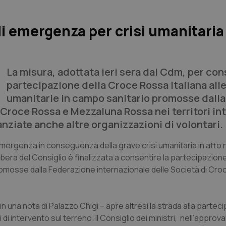
di emergenza per crisi umanitaria
La misura, adottata ieri sera dal Cdm, per con
partecipazione della Croce Rossa Italiana alle
umanitarie in campo sanitario promosse dalla
Croce Rossa e Mezzaluna Rossa nei territori int
anziate anche altre organizzazioni di volontari.
di emergenza in conseguenza della grave crisi umanitaria in atto n
libera del Consiglio è finalizzata a consentire la partecipazion
 promosse dalla Federazione internazionale delle Società di Cr
 in una nota di Palazzo Chigi – apre altresì la strada alla partec
di intervento sul terreno. Il Consiglio dei ministri, nell’approva