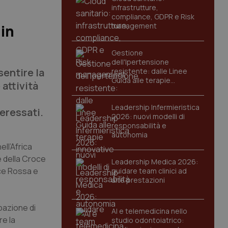
infrastrutture,
compliance, GDPR e Risk
management
 in
Gestione
dell'Ipertensione
sentire la
resistente: dalle Linee
Guida alle terapie
 attività
innovative
Leadership Infermieristica
eressati.
2026: nuovi modelli di
responsabilità e
autonomia
ell’Africa
e della Croce
Leadership Medica 2026:
oce Rossa e
guidare team clinici ad
alte prestazioni
ipazione di
AI e telemedicina nello
re la
studio odontoiatrico: