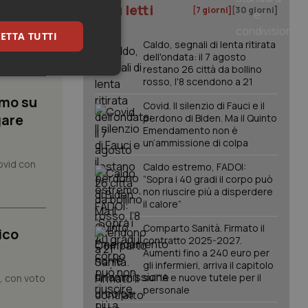
I più letti
[7 giorni]
[30 giorni]
ETTA TUTTI
lla Salute
Caldo, segnali di lenta ritirata
.
dell'ondata: il 7 agosto
restano 26 città da bollino
keting
rosso, l'8 scendono a 21
imo su
Covid. Il silenzio di Fauci e il
gare
perdono di Biden. Ma il Quinto
Emendamento non è
un’ammissione di colpa
ovid con
Caldo estremo, FADOI:
“Sopra i 40 gradi il corpo può
non riuscire più a disperdere
igazione sulle pagine
il calore”
kie.
Comparto Sanità. Firmato il
ico
contratto 2025-2027.
er memorizzare le
Aumenti fino a 240 euro per
utente per la loro
gli infermieri, arriva il capitolo
 dati sul consenso
sull'IA e nuove tutele per il
o, con voto
itiche e
personale
tendo che le loro
ssioni future.