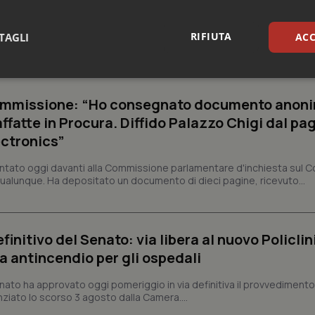
oraggi e campagna informativa
RIFIUTA
TAGLI
ACC
lle ondate di calore e la campagna di informazione del Ministero de
e alte temperature sulla salute, in un'estate caratterizzata da ripetuti..
sari
Statistici
Mar
Commissione: “Ho consegnato documento anon
fatte in Procura. Diffido Palazzo Chigi dal pa
ectronics”
tato oggi davanti alla Commissione parlamentare d'inchiesta sul C
Necessari
Statistici
Marketing
 qualunque. Ha depositato un documento di dieci pagine, ricevuto...
tribuiscono a rendere fruibile il sito web abilitandone funzionalità di base quali la nav
protette del sito. Il sito web non è in grado di funzionare correttamente senza questi coo
finitivo del Senato: via libera al nuovo Policlin
Fornitore
/
Dominio
Scadenza
Descrizione
a antincendio per gli ospedali
METADATA
5 mesi 4
Questo cookie viene utilizzato p
YouTube
settimane
scelte di consenso e privacy dell'
.youtube.com
interazione con il sito. Registra i
Senato ha approvato oggi pomeriggio in via definitiva il provvediment
del visitatore riguardo a varie pol
enziato lo scorso 3 agosto dalla Camera....
impostazioni sulla privacy, garan
preferenze siano onorate nelle se