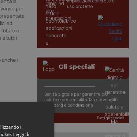
idenza la
applicazioni concrete e
uso protetto
rvenire per
appresentata
ici ed
 futuro e
a tutti i
e anche i
Gli speciali
Sanità digitale per garantire più
salute e sostenibilità. Ma servono
standard e condivisione
Tutti gli speciali
ilizzando il
cookie.
Leggi di