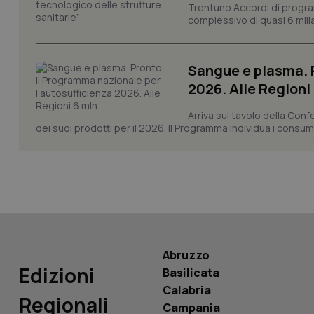
Trentuno Accordi di progra
complessivo di quasi 6 miliar
CookieScriptConse
Sangue e plasma. P
tracking-sites-ironf
2026. Alle Regioni
tracking-enable
Arriva sul tavolo della Con
tracking-sites-ironf
dei suoi prodotti per il 2026. Il Programma individua i consumi s
session-id
_ga
Abruzzo
PHPSESSID
Edizioni
Basilicata
Calabria
Regionali
Campania