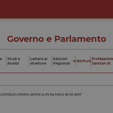
Governo e Parlamento
e
Studi e
Lettere al
Edizioni
Professionis
QS Pro
Analisi
direttore
Regionali
Sanitari.AI
 contributo minimo anche a chi ha meno di 40 anni”