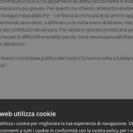
e contributivo solo a chi appartiene all’ultima fascia mette in ev
nerazioni più giovani. Per questo ho chiesto al Ministro di inte
 prosegue il deputato Pd –. La fascia di chi ha più di 40 anni è r
el mondo lavorativo, a differenza di chi ha meno di 40 anni, med
del contributo da versare. Per aiutare i giovani a costruirsi un
e per le difficoltà e le belle parole, ma è necessario adottare 
o del lavoro”.
rasto con la linea politica del nostro Governo volta a tutelar
a”.
web utilizza cookie
o e Parlamento
ilizza i cookie per migliorare la tua esperienza di navigazione. Ut
consenti a tutti i cookie in conformità con la nostra policy per i 