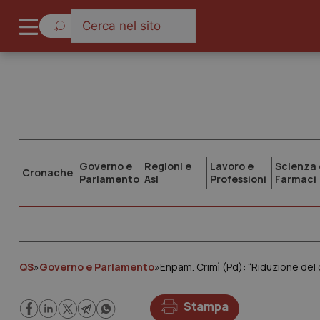
Governo e
Regioni e
Lavoro e
Scienza 
Cronache
Parlamento
Asl
Professioni
Farmaci
QS
»
Governo e Parlamento
»
Enpam. Crimì (Pd): “Riduzione del
Stampa