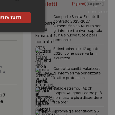
I più letti
[7 giorni]
[30 giorni]
ico
Comparto Sanità. Firmato il
ETTA TUTTI
contratto 2025-2027.
Aumenti fino a 240 euro per
o, con voto
gli infermieri, arriva il capitolo
keting
sull'IA e nuove tutele per il
personale
Eclissi solare del 12 agosto
2026, come osservarla in
sicurezza
no
Contratto sanità, valorizzati
tro,
gli infermieri ma penalizzate
le altre professioni
igazione sulle pagine
kie.
Caldo estremo, FADOI:
“Sopra i 40 gradi il corpo può
a 7
non riuscire più a disperdere
er memorizzare le
le
utente per la loro
il calore”
 dati sul consenso
itiche e
Fibromialgia. Identificati 26
tendo che le loro