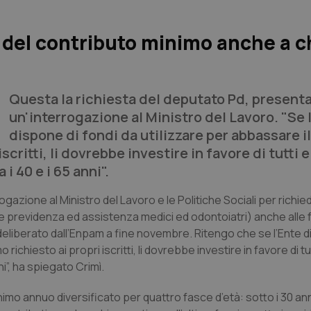
 del contributo minimo anche a c
Questa la richiesta del deputato Pd, presenta
un'interrogazione al Ministro del Lavoro. "Se 
dispone di fondi da utilizzare per abbassare il
critti, li dovrebbe investire in favore di tutti 
i 40 e i 65 anni".
gazione al Ministro del Lavoro e le Politiche Sociali per richie
le previdenza ed assistenza medici ed odontoiatri) anche alle 
deliberato dall’Enpam a fine novembre. Ritengo che se l’Ente d
ichiesto ai propri iscritti, li dovrebbe investire in favore di tu
i”, ha spiegato Crimì.
nimo annuo diversificato per quattro fasce d’età: sotto i 30 anni