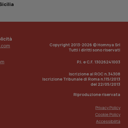
tato di accesso per
Sicilia
a Google Analytics
sione.
icità
Copyright 2013-2026 © Homnya Srl
.com
 tenere traccia
Tutti i diritti sono riservati
i Youtube incorporati
tics per mantenere
tore del sito web sta
ell'interfaccia di
om
P.I. e C.F. 13026241003
 tenere traccia
Iscrizione al ROC n.34308
i Youtube incorporati
Iscrizione Tribunale di Roma n.115/2013
tore del sito web sta
del 22/05/2013
ell'interfaccia di
Riproduzione riservata
 tenere traccia
Privacy Policy
r la gestione
one dell’esperienza
Cookie Policy
Accessibilità
e per abilitare il