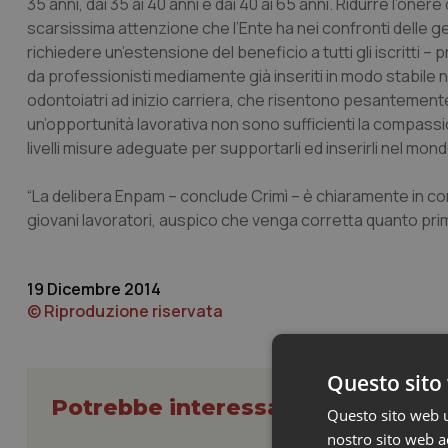
35 anni, dai 35 ai 40 anni e dai 40 ai 65 anni. Ridurre l’oner
scarsissima attenzione che l’Ente ha nei confronti delle ge
richiedere un’estensione del beneficio a tutti gli iscritti –
da professionisti mediamente già inseriti in modo stabile n
odontoiatri ad inizio carriera, che risentono pesantemente 
un’opportunità lavorativa non sono sufficienti la compassion
livelli misure adeguate per supportarli ed inserirli nel mond
“La delibera Enpam – conclude Crimì – è chiaramente in cont
giovani lavoratori, auspico che venga corretta quanto prim
19 Dicembre 2014
© Riproduzione riservata
Questo sito 
Potrebbe interessarti in Govern
Questo sito web ut
nostro sito web ac