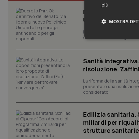
più
Decreto Pnrr. Ok de
Umberto I e prorog
MOSTRA DET
Il decreto Pnrr è legge. Il 
di fiducia, nel testo già lic
Neces
Sanità integrativa
risoluzione. Zaffin
La riforma della sanità int
presentato una risoluzione c
considerato...
I cookie necessari con
e l'accesso alle aree 
Nome
Edilizia sanitaria
VISITOR_PRIVACY_
miliardi per riqua
strutture sanitarie