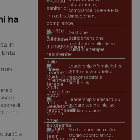
infrastrutture,
compliance, GDPR e Risk
management
hi ha
Gestione
dell'Ipertensione
ta in
resistente: dalle Linee
Guida alle terapie
l’Ente
innovative
Leadership Infermieristica
e non
2026: nuovi modelli di
responsabilità e
autonomia
dere di
fasce di
Leadership Medica 2026:
ispone di
guidare team clinici ad
alte prestazioni
tti e non
AI e telemedicina nello
, dai 30 ai
studio odontoiatrico: