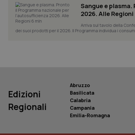
Sangue e plasma. P
2026. Alle Regioni
Arriva sul tavolo della Con
dei suoi prodotti per il 2026. Il Programma individua i consumi s
PHPSESSID
_ga_KM60CM4NPH
Abruzzo
Edizioni
Basilicata
Nome
Calabria
Nome
Regionali
VISITOR_INFO1_LIV
Campania
_ga_0VMQEQKQ1N
Emilia-Romagna
__Secure-YNID