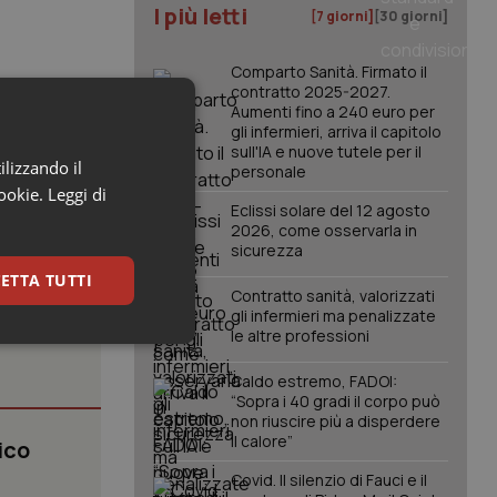
I più letti
[7 giorni]
[30 giorni]
Comparto Sanità. Firmato il
contratto 2025-2027.
Le cattivi
Aumenti fino a 240 euro per
le al valore
gli infermieri, arriva il capitolo
sull'IA e nuove tutele per il
olleranze”.
ilizzando il
personale
cookie.
Leggi di
Eclissi solare del 12 agosto
2026, come osservarla in
sicurezza
ETTA TUTTI
Contratto sanità, valorizzati
gli infermieri ma penalizzate
le altre professioni
keting
Caldo estremo, FADOI:
“Sopra i 40 gradi il corpo può
non riuscire più a disperdere
il calore”
ico
Covid. Il silenzio di Fauci e il