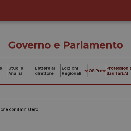
Governo e Parlamento
e
Studi e
Lettere al
Edizioni
Professionis
QS Pro
Analisi
direttore
Regionali
Sanitari.AI
ione con il ministero