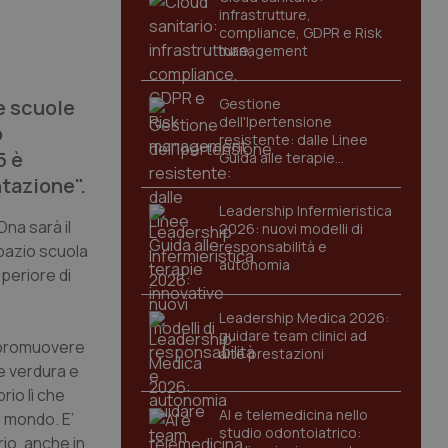
infrastrutture,
compliance, GDPR e Risk
management
e scuole
Gestione
dell'Ipertensione
o
resistente: dalle Linee
5 è
Guida alle terapie
innovative
ntazione".
Leadership Infermieristica
Dna sarà il
2026: nuovi modelli di
responsabilità e
Spazio scuola
autonomia
uperiore di
Leadership Medica 2026:
guidare team clinici ad
r promuovere
alte prestazioni
 e verdura e
rio lì che
AI e telemedicina nello
l mondo. E’
studio odontoiatrico:
rio, anche in