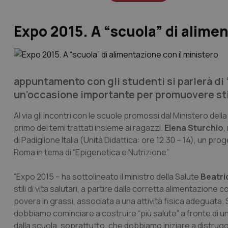
Expo 2015. A “scuola” di alimen
appuntamento con gli studenti si parlerà di 
un’occasione importante per promuovere stili 
Al via gli incontri con le scuole promossi dal Ministero dell
primo dei temi trattati insieme ai ragazzi.
Elena Sturchio
,
di Padiglione Italia (Unità Didattica: ore 12.30 – 14), un p
Roma in tema di “Epigenetica e Nutrizione”.
“Expo 2015 – ha sottolineato il ministro della Salute
Beatri
stili di vita salutari, a partire dalla corretta alimentazione 
povera in grassi, associata a una attività fisica adeguata. 
dobbiamo cominciare a costruire “più salute” a fronte di un
dalla scuola, soprattutto, che dobbiamo iniziare a distrugge