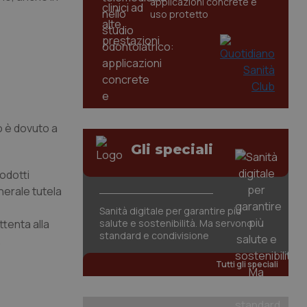
applicazioni concrete e
uso protetto
o è dovuto a
Gli speciali
rodotti
nerale tutela
Sanità digitale per garantire più
ttenta alla
salute e sostenibilità. Ma servono
standard e condivisione
.
Tutti gli speciali