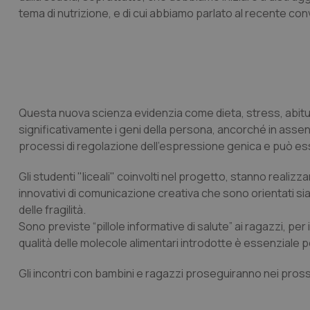
tema di nutrizione, e di cui abbiamo parlato al recente con
Questa nuova scienza evidenzia come dieta, stress, abitudi
significativamente i geni della persona, ancorché in ass
processi di regolazione dell’espressione genica e può e
Gli studenti "liceali" coinvolti nel progetto, stanno realiz
innovativi di comunicazione creativa che sono orientati sia
delle fragilità.
Sono previste “pillole informative di salute” ai ragazzi, per 
qualità delle molecole alimentari introdotte è essenziale pe
Gli incontri con bambini e ragazzi proseguiranno nei prossi