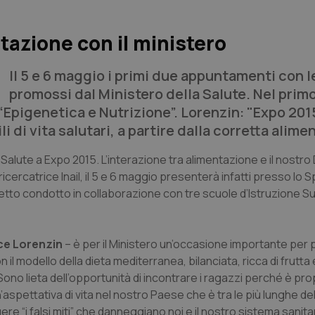
tazione con il ministero
Il 5 e 6 maggio i primi due appuntamenti con l
promossi dal Ministero della Salute. Nel prim
“Epigenetica e Nutrizione”. Lorenzin: "Expo 201
di vita salutari, a partire dalla corretta alime
a Salute a Expo 2015. L’interazione tra alimentazione e il nostro 
 ricercatrice Inail, il 5 e 6 maggio presenterà infatti presso lo 
rogetto condotto in collaborazione con tre scuole d’Istruzione S
ce Lorenzin
– è per il Ministero un’occasione importante pe
con il modello della dieta mediterranea, bilanciata, ricca di frutta
Sono lieta dell’opportunità di incontrare i ragazzi perché è prop
’aspettativa di vita nel nostro Paese che è tra le più lunghe de
re “i falsi miti” che danneggiano noi e il nostro sistema sanita