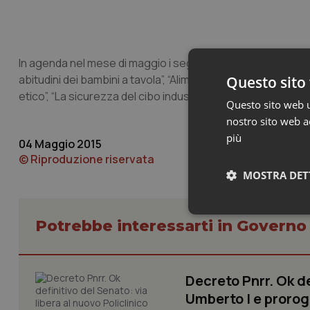
In agenda nel mese di maggio i seguenti temi: “La sicurezza 
abitudini dei bambini a tavola”, “Alimentazione e fertilità”, “
Questo sito 
etico”, “La sicurezza del cibo industriale”, “La corretta ali
Questo sito web ut
nostro sito web ac
più
04 Maggio 2015
© Riproduzione riservata
MOSTRA DET
Neces
Potrebbe interessarti in Govern
Decreto Pnrr. Ok de
Umberto I e prorog