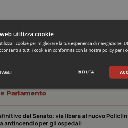
alimentare spiegata ai ragazzi”, “La ristorazione scolastica”, “
Che buona la frutta”, “Il cibo come alimento: dal valore nutriziona
web utilizza cookie
mentazione nella ristorazione scolastica: focus su allergie ed int
ilizza i cookie per migliorare la tua esperienza di navigazione. Ut
consenti a tutti i cookie in conformità con la nostra policy per i 
RIFIUTA
TAGLI
ACC
sari
Statistici
Mar
o e Parlamento
finitivo del Senato: via libera al nuovo Policlin
a antincendio per gli ospedali