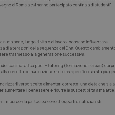
vegno di Roma a cui hanno partecipato centinaia di studenti”.
ni malsane, luogo di vita e di lavoro, possano influenzare
enza di alterazioni della sequenza del Dna. Questo cambiament
ssere trasmesso alla generazione successiva.
zando, con metodica peer – tutoring (formazione fra pari) dei p
 alla corretta comunicazione sul tema specifico sia alla più ge
indirizzarli verso scelte alimentari corrette: una dieta che sia a
r aumentare il benessere e ridurre la suscettibilità a malattie
mi mesi con la partecipazione di esperti e nutrizionisti.