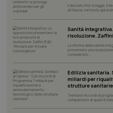
Il decreto Pnrr è legge. Il 
di fiducia, nel testo già lic
I cookie necessari con
e l'accesso alle aree 
Nome
Sanità integrativa
VISITOR_PRIVACY_
risoluzione. Zaffin
La riforma della sanità int
presentato una risoluzione c
considerato...
CookieScriptConse
Edilizia sanitaria
tracking-sites-ironf
miliardi per riqua
tracking-enable
strutture sanitarie
tracking-sites-ironf
session-id
Trentuno Accordi di progra
complessivo di quasi 6 miliar
_ga