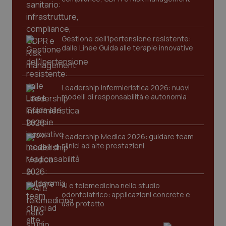
Gestione dell'Ipertensione resistente:
dalle Linee Guida alle terapie innovative
Leadership Infermieristica 2026: nuovi
CookieScriptConsent
5 mesi
CookieScript
modelli di responsabilità e autonomia
settim
www.quotidianosanita.it
Leadership Medica 2026: guidare team
clinici ad alte prestazioni
AI e telemedicina nello studio
odontoiatrico: applicazioni concrete e
uso protetto
tracking-sites-ironfish-
www.quotidianosanita.it
4