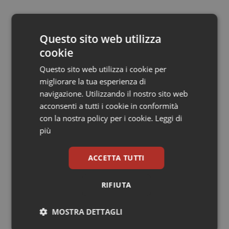
Salute orale & impianti
06 Novembre 2014
© Riproduzione riservata
Questo sito web utilizza
Sangue & coagulazione
cookie
Tiroide
Questo sito web utilizza i cookie per
migliorare la tua esperienza di
Tumore al seno
navigazione. Utilizzando il nostro sito web
acconsenti a tutti i cookie in conformità
Tumore ovarico
con la nostra policy per i cookie.
Leggi di
Potrebbe interessarti in
più
Governo e Parlamento
Tumori del Polmone & Testa Collo
ACCETTA TUTTI
Tumori gastrointestinali
Decreto PA. Un commissario per
smaltire le scorte Covid, le liste
RIFIUTA
d’attesa tornano al Siveas e i poteri
ispettivi ad Agenas. Saltano l’aumento
Ulcera & Reflusso
delle tariffe ospedaliere e la proroga dei gettonisti
MOSTRA DETTAGLI
Vaccini
Università. Bernini firma il decreto: