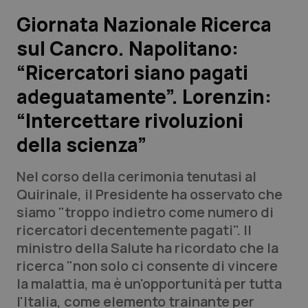
Giornata Nazionale Ricerca
Scienza e Farmaci
sul Cancro. Napolitano:
“Ricercatori siano pagati
Studi e Analisi
adeguatamente”. Lorenzin:
Lettere al direttore
“Intercettare rivoluzioni
Edizioni Regionali
della scienza”
QS Pro
Nel corso della cerimonia tenutasi al
Quirinale, il Presidente ha osservato che
Professionisti Sanitari.AI
siamo "troppo indietro come numero di
ricercatori decentemente pagati". Il
ministro della Salute ha ricordato che la
Abruzzo
QS Pro Gold
ricerca "non solo ci consente di vincere
QS Club
Newsletter
la malattia, ma è un'opportunità per tutta
Basilicata
Artrite & artrosi
l'Italia, come elemento trainante per