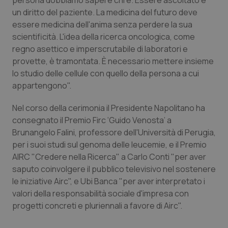
persona dobbiamo sapere chi è. Essere ascoltato è
Valle D’Aosta
Oncodermatologia
un diritto del paziente. La medicina del futuro deve
essere medicina dell'anima senza perdere la sua
Veneto
Oncoematologia
scientificità. L'idea della ricerca oncologica, come
regno asettico e imperscrutabile di laboratori e
Oncologia & Nutrizione
provette, è tramontata. È necessario mettere insieme
lo studio delle cellule con quello della persona a cui
Psoriasi & pelle
appartengono".
Quotidiano Cardiologia
Nel corso della cerimonia il Presidente Napolitano ha
consegnato il Premio Firc ‘Guido Venosta’ a
Brunangelo Falini, professore dell'Università di Perugia,
Quotidiano Chirurgia
per i suoi studi sul genoma delle leucemie, e il Premio
AIRC "Credere nella Ricerca" a Carlo Conti "per aver
Quotidiano Oncologia
saputo coinvolgere il pubblico televisivo nel sostenere
le iniziative Airc", e Ubi Banca "per aver interpretato i
Quotidiano Pediatria
valori della responsabilità sociale d'impresa con
progetti concreti e pluriennali a favore di Airc".
Rene & patologie urogenitali