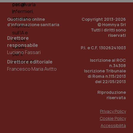
Quotidiano online
Copyright 2013-2026
d'informazione sanitaria
© Homnya Srl
Tutti i diritti sono
riservati
Direttore
responsabile
P.I. e C.F. 13026241003
Luciano Fassari
_ga_KM60CM4NPH
.quotidianosanita.it
1 anno
Iscrizione al ROC
mes
Direttore editoriale
n.34308
Francesco Maria Avitto
Iscrizione Tribunale
di Roma n.115/2013
del 22/05/2013
Riproduzione
riservata
Privacy Policy
Fornitore
/
Nome
Scadenza
Descrizion
Cookie Policy
Dominio
Nome
Fornitore
/
Dominio
Scadenza
Des
Accessibilità
_ga_0VMQEQKQ1N
.quotidianosanita.it
1 anno 1
Questo
mese
cookie
VISITOR_INFO1_LIVE
5 mesi 4
Que
Google LLC