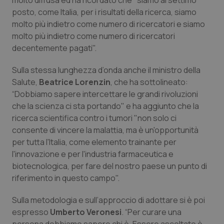
molto diffusa ed ha ricordato che "siamo al settimo
posto, come Italia, per i risultati della ricerca, siamo
Piemonte
HIV
molto più indietro come numero di ricercatori e siamo
molto più indietro come numero di ricercatori
Provincia Autonoma di Bolzano
Infezioni & Febbre
decentemente pagati".
Provincia Autonoma di Trento
Ipertensione & Scompenso
Sulla stessa lunghezza d’onda anche il ministro della
Salute,
Beatrice Lorenzin
, che ha sottolineato:
“Dobbiamo sapere intercettare le grandi rivoluzioni
Puglia
Malattie rare
che la scienza ci sta portando" e ha aggiunto che la
ricerca scientifica contro i tumori "non solo ci
Sardegna
Malattia di Crohn & Rettocolite Ulcerosa
consente di vincere la malattia, ma è un'opportunità
per tutta l'Italia, come elemento trainante per
Sicilia
Neuroscienze & patologie neurodegenerative
l'innovazione e per l'industria farmaceutica e
biotecnologica, per fare del nostro paese un punto di
Toscana
Obesità
riferimento in questo campo".
Umbria
Oftalmologia
Sulla metodologia e sull’approccio di adottare si è poi
espresso
Umberto Veronesi
. “Per curare una