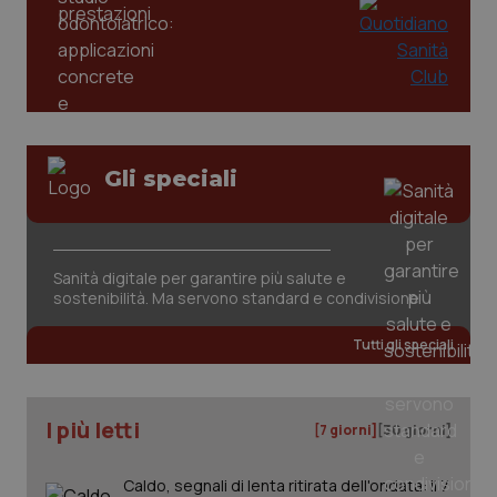
tracking-enable
settim
2 gior
tracking-sites-ironfish-
www.quotidianosanita.it
4
session-id
settim
2 gior
Gli speciali
_ga
1 anno
Google LLC
mes
.quotidianosanita.it
Sanità digitale per garantire più salute e
sostenibilità. Ma servono standard e condivisione
Tutti gli speciali
I più letti
[7 giorni]
[30 giorni]
Caldo, segnali di lenta ritirata dell'ondata: il 7