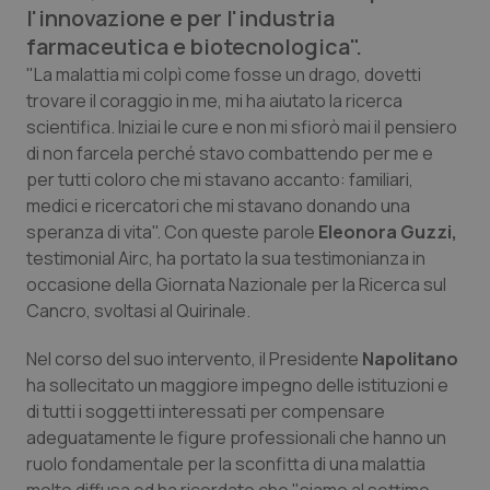
l'innovazione e per l'industria
Calabria
Asma & BPCO
farmaceutica e biotecnologica".
Campania
Car-T
"La malattia mi colpì come fosse un drago, dovetti
trovare il coraggio in me, mi ha aiutato la ricerca
scientifica. Iniziai le cure e non mi sfiorò mai il pensiero
Emilia-Romagna
Colesterolo & coronaropatie
di non farcela perché stavo combattendo per me e
per tutti coloro che mi stavano accanto: familiari,
Friuli Venezia Giulia
Dermatite Atopica
medici e ricercatori che mi stavano donando una
speranza di vita". Con queste parole
Eleonora Guzzi,
Lazio
Diabete & glucometri
testimonial Airc, ha portato la sua testimonianza in
occasione della Giornata Nazionale per la Ricerca sul
Liguria
Disturbi dell’umore
Cancro, svoltasi al Quirinale.
Lombardia
Dolore
Nel corso del suo intervento, il Presidente
Napolitano
ha sollecitato un maggiore impegno delle istituzioni e
di tutti i soggetti interessati per compensare
Marche
Donna & Salute
adeguatamente le figure professionali che hanno un
ruolo fondamentale per la sconfitta di una malattia
Molise
Epatiti