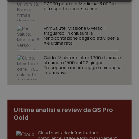
Necessari
Statistici
Marketing
27.000 posti per Medicina, 3.000 in
più rispetto a scorso anno
Pnrr Salute. Missione 6 verso il
traguardo, in chiusura la
rendicontazione degli obiettivi per la
X e ultima rata
Necessari
Statistici
Marketing
Caldo. Ministero: oltre 1.700 chiamate
I cookie necessari contribuiscono a rendere fruibile il
al numero 1500 dal 22 giugno.
sito web abilitandone funzionalità di base quali la
Proseguono monitoraggi e campagna
navigazione sulle pagine e l'accesso alle aree
informativa
protette del sito. Il sito web non è in grado di
funzionare correttamente senza questi cookie.
Nome
Fornitore
/
Dominio
Scaden
VISITOR_PRIVACY_METADATA
5 mesi
YouTube
settim
.youtube.com
Ultime analisi e review da QS Pro
Gold
Cloud sanitario: infrastrutture,
compliance, GDPR e Risk management