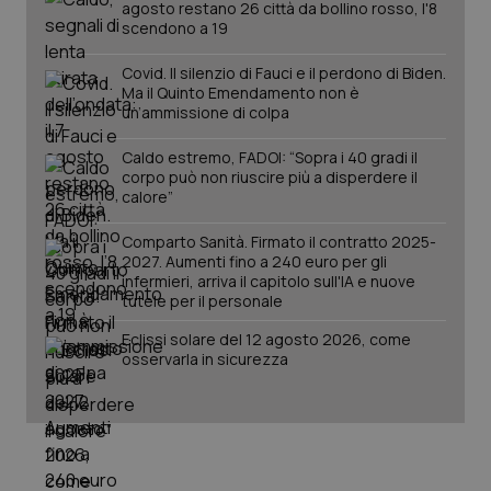
agosto restano 26 città da bollino rosso, l'8
scendono a 19
Covid. Il silenzio di Fauci e il perdono di Biden.
Ma il Quinto Emendamento non è
un’ammissione di colpa
Caldo estremo, FADOI: “Sopra i 40 gradi il
corpo può non riuscire più a disperdere il
calore”
Comparto Sanità. Firmato il contratto 2025-
2027. Aumenti fino a 240 euro per gli
infermieri, arriva il capitolo sull'IA e nuove
PHPSESSID
tutele per il personale
Sessio
PHP.net
www.quotidianosanita.it
Eclissi solare del 12 agosto 2026, come
osservarla in sicurezza