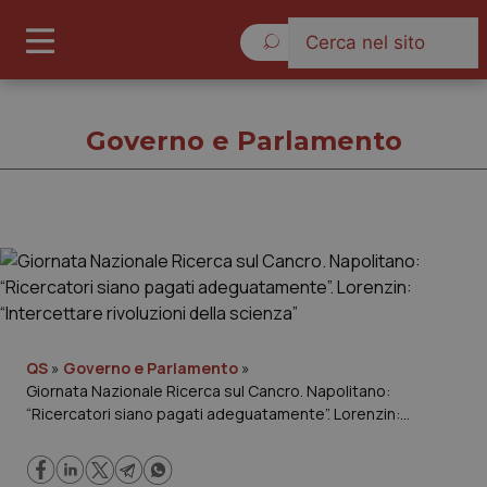
Venerdì 7 Agosto 2026
Governo e Parlamento
Governo e Parlamento
Cronache
Governo e Parlamento
QS
»
Governo e Parlamento
»
Giornata Nazionale Ricerca sul Cancro. Napolitano:
“Ricercatori siano pagati adeguatamente”. Lorenzin:
Regioni e Asl
“Intercettare rivoluzioni della scienza”
Lavoro e Professioni