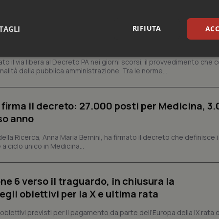
missario per smaltire le scorte Covid, le liste
 Siveas e il controllo sulle agende di prenotaz
RIFIUTA
altano l’aumento delle tariffe ospedaliere e la
TAGLI
ACC
isti
sari
Statistici
Mar
dato il via libera al Decreto PA nei giorni scorsi, il provvedimento che
nalità della pubblica amministrazione. Tra le norme...
 firma il decreto: 27.000 posti per Medicina, 3.
rso anno
Necessari
Statistici
Marketing
 della Ricerca, Anna Maria Bernini, ha firmato il decreto che definisce i
 a ciclo unico in Medicina...
tribuiscono a rendere fruibile il sito web abilitandone funzionalità di base quali la nav
protette del sito. Il sito web non è in grado di funzionare correttamente senza questi coo
Fornitore
/
Dominio
Scadenza
Descrizione
ne 6 verso il traguardo, in chiusura la
METADATA
5 mesi 4
Questo cookie viene utilizzato p
YouTube
settimane
scelte di consenso e privacy dell'
.youtube.com
li obiettivi per la X e ultima rata
interazione con il sito. Registra i
del visitatore riguardo a varie pol
impostazioni sulla privacy, garan
i obiettivi previsti per il pagamento da parte dell’Europa della IX rata
preferenze siano onorate nelle se