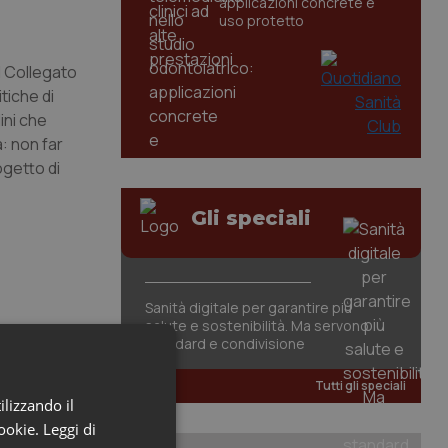
applicazioni concrete e
uso protetto
l Collegato
tiche di
ini che
: non far
ogetto di
Gli speciali
Sanità digitale per garantire più
salute e sostenibilità. Ma servono
standard e condivisione
Tutti gli speciali
ilizzando il
cookie.
Leggi di