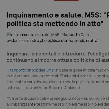
Inquinamento e salute. M5S: “
politica sta mettendo in atto”
inquinanti ambientali e introdurre l’obbligato
continuano a imporre ottuse politiche di auste
“Il
rapporto shock dell’Oms
, in base al quale in Italia muo
mila persone, per un costo di 97 miliardi di dollari – che s
la macabra cartolina del disastro che la politica sta metten
nelle commissioni Affari Sociali e Ambiente.
““A fronte di questi dati – prosegue la nota – su cui non è
all’imbarazzante teatrino messo in piedi messo in piedi da