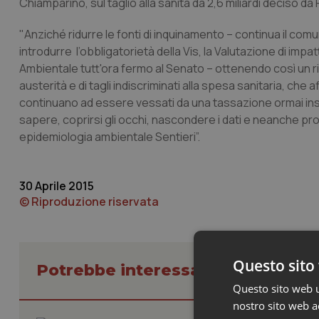
Chiamparino, sul taglio alla sanità da 2,6 miliardi deciso da 
"Anziché ridurre le fonti di inquinamento – continua il comun
introdurre l’obbligatorietà della Vis, la Valutazione di im
Ambientale tutt'ora fermo al Senato – ottenendo così un risp
austerità e di tagli indiscriminati alla spesa sanitaria, che 
continuano ad essere vessati da una tassazione ormai inso
sapere, coprirsi gli occhi, nascondere i dati e neanche pro
epidemiologia ambientale Sentieri”.
30 Aprile 2015
© Riproduzione riservata
Questo sito 
Potrebbe interessarti in Govern
Questo sito web ut
nostro sito web ac