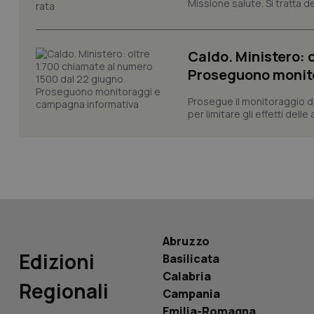
Missione salute. Si tratta dei
CookieScriptConse
Caldo. Ministero: 
Proseguono monit
tracking-sites-ironf
tracking-enable
Prosegue il monitoraggio de
per limitare gli effetti dell
tracking-sites-ironf
session-id
_ga
Abruzzo
Edizioni
PHPSESSID
Basilicata
Calabria
Regionali
Campania
Emilia-Romagna