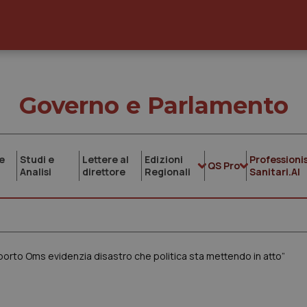
Governo e Parlamento
e
Studi e
Lettere al
Edizioni
Professionis
QS Pro
Analisi
direttore
Regionali
Sanitari.AI
orto Oms evidenzia disastro che politica sta mettendo in atto”