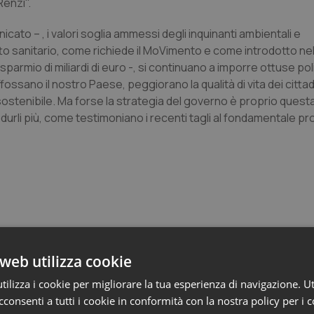
Renzi".
icato – , i valori soglia ammessi degli inquinanti ambientali e
patto sanitario, come richiede il MoVimento e come introdotto ne
armio di miliardi di euro -, si continuano a imporre ottuse poli
affossano il nostro Paese, peggiorano la qualità di vita dei cittad
stenibile. Ma forse la strategia del governo è proprio questa
durli più, come testimoniano i recenti tagli al fondamentale pr
web utilizza cookie
o e Parlamento
ilizza i cookie per migliorare la tua esperienza di navigazione. Ut
consenti a tutti i cookie in conformità con la nostra policy per i 