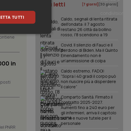
I più letti
[7 giorni]
[30 giorni]
ione
ETTA TUTTI
Caldo, segnali di lenta ritirata
dell'ondata: il 7 agosto
restano 26 città da bollino
rosso, l'8 scendono a 19
keting
 contiene
Covid. Il silenzio di Fauci e il
perdono di Biden. Ma il Quinto
Emendamento non è
un’ammissione di colpa
000 in
Caldo estremo, FADOI:
“Sopra i 40 gradi il corpo può
non riuscire più a disperdere
 posti
il calore”
igazione sulle pagine
kie.
Comparto Sanità. Firmato il
contratto 2025-2027.
Aumenti fino a 240 euro per
er memorizzare le
gli infermieri, arriva il capitolo
utente per la loro
 dati sul consenso
sull'IA e nuove tutele per il
itiche e
personale
tendo che le loro
 del PNRR
ssioni future.