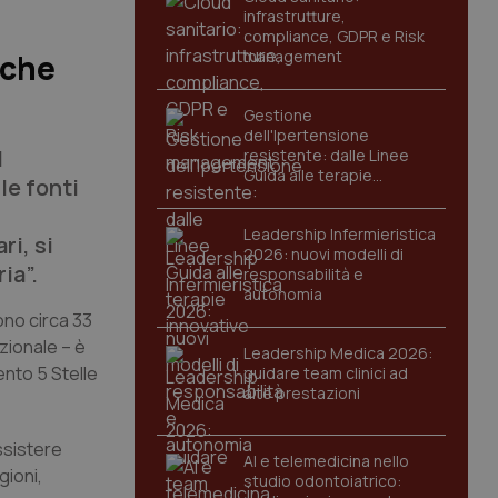
infrastrutture,
compliance, GDPR e Risk
management
 che
Gestione
dell'Ipertensione
l
resistente: dalle Linee
Guida alle terapie
le fonti
innovative
Leadership Infermieristica
ri, si
2026: nuovi modelli di
ia”.
responsabilità e
autonomia
ono circa 33
azionale – è
Leadership Medica 2026:
ento 5 Stelle
guidare team clinici ad
alte prestazioni
ssistere
AI e telemedicina nello
gioni,
studio odontoiatrico: