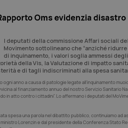
Rapporto Oms evidenzia disastro
I deputati della commissione Affari sociali de
Movimento sottolineano che “anziché ridurre 
di inquinamento, i valori soglia ammessi degli
rietà della Vis, la Valutazione di impatto sanita
rità e di tagli indiscriminati alla spesa sanitar
iono ogni anno a causa di patologie legate all’inquinamento muoi
i avvicina al finanziamento annuo del nostro Servizio Sanitario N
do in atto contro i cittadini”. Lo affermano i deputati del MoVim
 stata spesa una parola nel dibattito pubblico, continuiamo ad a
l ministro Lorenzin e dal presidente della Conferenza Stato Re