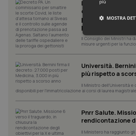
più
Decreto PA. Un com
d’attesa tornano al
passa ad Agenas. S
MOSTRA DET
proroga dei getton
Neces
Il Consiglio dei Ministri ha 
misure urgenti per la funzio
Università. Bernini
più rispetto a sco
Il Ministro dell'Università e
disponibili per l'immatricolazione ai corsi di laurea magistrale
I cookie necessari con
e l'accesso alle aree 
Nome
Pnrr Salute. Missio
VISITOR_PRIVACY_
rendicontazione deg
Il Ministero ha raggiunto gl