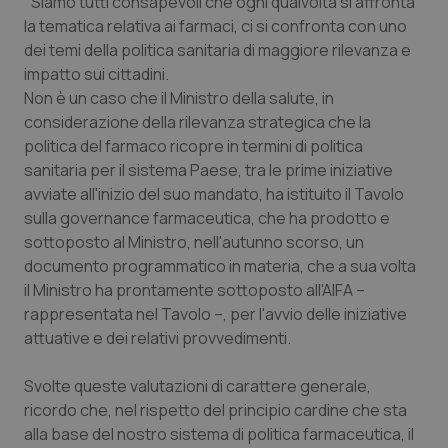
"Siamo tutti consapevoli che ogni qualvolta si affronta
la tematica relativa ai farmaci, ci si confronta con uno
Piemonte
HIV
dei temi della politica sanitaria di maggiore rilevanza e
impatto sui cittadini.
Provincia Autonoma di Bolzano
Infezioni & Febbre
Non è un caso che il Ministro della salute, in
considerazione della rilevanza strategica che la
Provincia Autonoma di Trento
Ipertensione & Scompenso
politica del farmaco ricopre in termini di politica
sanitaria per il sistema Paese, tra le prime iniziative
Puglia
Malattie rare
avviate all'inizio del suo mandato, ha istituito il Tavolo
sulla governance farmaceutica, che ha prodotto e
sottoposto al Ministro, nell'autunno scorso, un
Sardegna
Malattia di Crohn & Rettocolite Ulcerosa
documento programmatico in materia, che a sua volta
il Ministro ha prontamente sottoposto all'AIFA –
Sicilia
Neuroscienze & patologie neurodegenerative
rappresentata nel Tavolo –, per l'avvio delle iniziative
attuative e dei relativi provvedimenti.
Toscana
Obesità
Svolte queste valutazioni di carattere generale,
Umbria
Oftalmologia
ricordo che, nel rispetto del principio cardine che sta
alla base del nostro sistema di politica farmaceutica, il