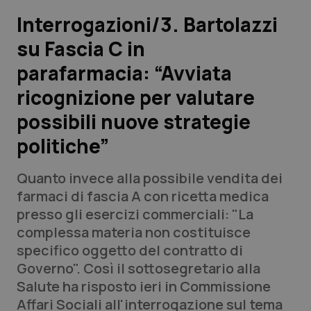
Interrogazioni/3. Bartolazzi
Scienza e Farmaci
su Fascia C in
parafarmacia: “Avviata
Studi e Analisi
ricognizione per valutare
Lettere al direttore
possibili nuove strategie
Edizioni Regionali
politiche”
QS Pro
Quanto invece alla possibile vendita dei
farmaci di fascia A con ricetta medica
Professionisti Sanitari.AI
presso gli esercizi commerciali: "La
complessa materia non costituisce
specifico oggetto del contratto di
Abruzzo
QS Pro Gold
Governo". Così il sottosegretario alla
QS Club
Newsletter
Salute ha risposto ieri in Commissione
Basilicata
Artrite & artrosi
Affari Sociali all'interrogazione sul tema