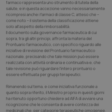
Valle D’Aosta
Oncodermatologia
farmaco rappresenta uno strumento di tutela della
salute, e in questa accezione vanno necessariamente
Veneto
Oncoematologia
ricompresi anche i farmaci di classe C, atteso che –
come noto – il sistema della classificazione attiene
solo all'aspetto della rimborsabilità.
Oncologia & Nutrizione
Il documento sulla governance farmaceutica di cui
sopra, tra gli altri principi, affronta la materia del
Psoriasi & pelle
Prontuario farmaceutico, con specifico riguardo alle
iniziative di revisione del Prontuario farmaceutico
Quotidiano Cardiologia
nazionale, precisando che tale mission può essere
realizzata con attività ordinaria e continuativa e, che
Quotidiano Chirurgia
tale revisione può riguardare l'intero prontuario o
essere effettuata per gruppi terapeutici.
Quotidiano Oncologia
Rimanendo sul tema, e come iniziativa funzionale a
Quotidiano Pediatria
quanto sopra riferito, il Ministro proprio in questi giorni
ha ritenuto opportuno chiedere ad AIFA di avviare una
ricognizione che le consenta di avere contezza dei
Rene & patologie urogenitali
medicinali che, per categorie terapeutiche omogenee,