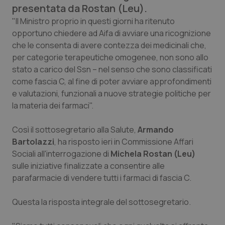
presentata da Rostan (Leu).
Calabria
Asma & BPCO
"Il Ministro proprio in questi giorni ha ritenuto
opportuno chiedere ad Aifa di avviare una ricognizione
Campania
Car-T
che le consenta di avere contezza dei medicinali che,
per categorie terapeutiche omogenee, non sono allo
Emilia-Romagna
Colesterolo & coronaropatie
stato a carico del Ssn – nel senso che sono classificati
come fascia C, al fine di poter avviare approfondimenti
Friuli Venezia Giulia
Dermatite Atopica
e valutazioni, funzionali a nuove strategie politiche per
la materia dei farmaci".
Lazio
Diabete & glucometri
Così il sottosegretario alla Salute,
Armando
Liguria
Disturbi dell’umore
Bartolazzi
, ha risposto ieri in Commissione Affari
Sociali all'interrogazione di
Michela Rostan (Leu)
Lombardia
Dolore
sulle iniziative finalizzate a consentire alle
parafarmacie di vendere tutti i farmaci di fascia C.
Marche
Donna & Salute
Questa la risposta integrale del sottosegretario.
Molise
Epatiti