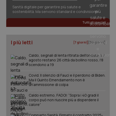
Sanità digitale per garantire più salute e
sostenibilità. Ma servono standard e condivisione
Tutti gli speciali
I più letti
[7 giorni]
[30 giorni]
Caldo, segnali di lenta ritirata dell'ondata: il 7
agosto restano 26 città da bollino rosso, l'8
scendono a 19
Covid. Il silenzio di Fauci e il perdono di Biden.
_ga_KM60CM4NPH
.quotidianosanita.it
1 anno
Ma il Quinto Emendamento non è
mes
un’ammissione di colpa
Caldo estremo, FADOI: “Sopra i 40 gradi il
corpo può non riuscire più a disperdere il
calore”
Comparto Sanità. Firmato il contratto 2025-