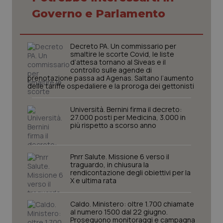
Governo e Parlamento
Decreto PA. Un commissario per
smaltire le scorte Covid, le liste
d’attesa tornano al Siveas e il
controllo sulle agende di
prenotazione passa ad Agenas. Saltano l’aumento
delle tariffe ospedaliere e la proroga dei gettonisti
Università. Bernini firma il decreto:
27.000 posti per Medicina, 3.000 in
più rispetto a scorso anno
CookieScriptConsent
5 mesi
CookieScript
settim
www.quotidianosanita.it
Pnrr Salute. Missione 6 verso il
traguardo, in chiusura la
rendicontazione degli obiettivi per la
X e ultima rata
Caldo. Ministero: oltre 1.700 chiamate
al numero 1500 dal 22 giugno.
Proseguono monitoraggi e campagna