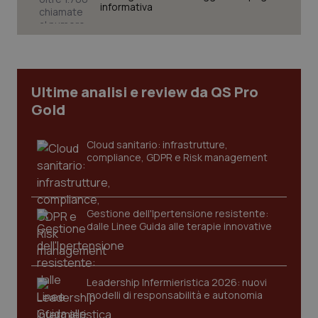
informativa
tracking-sites-ironfish-
www.quotidianosanita.it
4
tracking-enable
settim
Ultime analisi e review da QS Pro
2 gior
Gold
Cloud sanitario: infrastrutture,
tracking-sites-ironfish-
www.quotidianosanita.it
4
compliance, GDPR e Risk management
session-id
settim
2 gior
Gestione dell'Ipertensione resistente:
dalle Linee Guida alle terapie innovative
_ga
1 anno
Google LLC
mes
.quotidianosanita.it
Leadership Infermieristica 2026: nuovi
modelli di responsabilità e autonomia