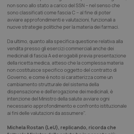
non sono allo stato a carico del SSN – nel senso che
Salute orale & impianti
sono classificati come fascia C – al fine di poter
avviare approfondimenti e valutazioni, funzionali a
Sangue & coagulazione
nuove strategie politiche per la materia dei farmaci.
Tiroide
Da ultimo, quanto alla specifica questione relativa alla
vendita presso gli esercizi commerciali anche dei
Tumore al seno
medicinali di fascia A ed erogabili previa presentazione
della ricetta medica, atteso che la complessa materia
Tumore ovarico
non costituisce specifico oggetto del contratto di
Governo, e come è noto si caratterizza come un
cambiamento strutturale del sistema della
Tumori del Polmone & Testa Collo
dispensazione e dell'erogazione dei medicinali, è
intenzione del Ministro della salute avviare ogni
Tumori gastrointestinali
necessario approfondimento e confronto istituzionale
ai fini delle valutazioni da assumere".
Ulcera & Reflusso
Michela Rostan (LeU), replicando, ricorda che
Vaccini