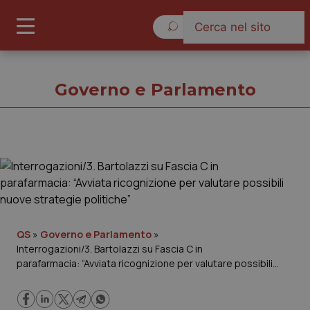
Sabato 8 Agosto 2026
Governo e Parlamento
Governo e Parlamento
Cronache
Governo e Parlamento
QS
»
Governo e Parlamento
»
Interrogazioni/3. Bartolazzi su Fascia C in
parafarmacia: “Avviata ricognizione per valutare possibili
Regioni e Asl
nuove strategie politiche”
Lavoro e Professioni