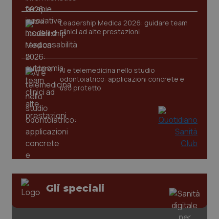
Leadership Medica 2026: guidare team
clinici ad alte prestazioni
AI e telemedicina nello studio
odontoiatrico: applicazioni concrete e
uso protetto
Gli speciali
PHPSESSID
Sessio
PHP.net
www.quotidianosanita.it