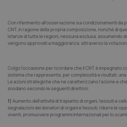
Con riferimento all’osservazione sui condizionamenti da pa
CNT, in ragione della propria composizione, nonché di quel
istanze di tutte le regioni, nessuna esclusa, assumendo de
vengono approvati a maggioranza, attraverso la votazione d
Colgo l’occasione per ricordare che il CNT è impegnato con i
sistema che rappresenta, per complessità e risultati, una
Le azioni strategiche che ne caratterizzano l’azione e che 
snodano secondo le seguenti direttrici:
1)
Aumento dell’attività di trapianto di organi, tessuti e ce
segnalazioni dei donatori di organi e tessuti, ridurre le op
viventi, promuovere programmi internazionali per lo scamb