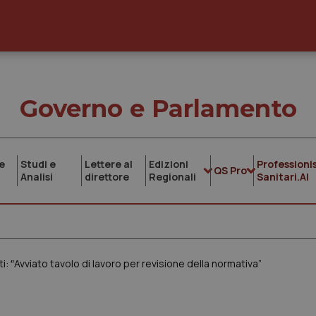
Governo e Parlamento
e
Studi e
Lettere al
Edizioni
Professionis
QS Pro
Analisi
direttore
Regionali
Sanitari.AI
i: ″Avviato tavolo di lavoro per revisione della normativa”