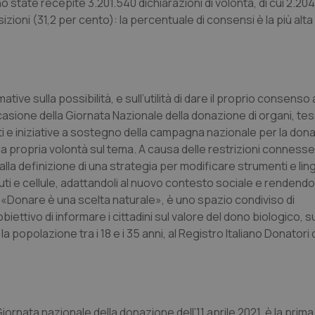
no state recepite 3.201.540 dichiarazioni di volontà, di cui 2.20
ioni (31,2 per cento): la percentuale di consensi è la più alta
nt
5 mesi 3
Questo cookie viene utilizzato da
CookieScript
settimane
Script.com per ricordare le pref
www.quotidianosanita.it
sui cookie dei visitatori. È neces
dei cookie di Cookie-Script.com 
correttamente.
ish-
www.quotidianosanita.it
4
Questo cookie è impostato dall'a
settimane
abilitare il sistema di tracking a
e sulla possibilità, e sull’utilità di dare il proprio consenso a
2 giorni
asione della Giornata Nazionale della donazione di organi, tes
ish-
www.quotidianosanita.it
4
Questo cookie è impostato dall'a
settimane
assegnare un identificatore generi
i e iniziative a sostegno della campagna nazionale per la donaz
2 giorni
e la propria volontà sul tema. A causa delle restrizioni connesse 
1 anno 1
Questo nome di cookie è associa
Google LLC
lla definizione di una strategia per modificare strumenti e lin
mese
Universal Analytics, che è un a
.quotidianosanita.it
significativo del servizio di ana
ti e cellule, adattandoli al nuovo contesto sociale e rendend
utilizzato da Google. Questo cook
«Donare è una scelta naturale», è uno spazio condiviso di
per distinguere utenti unici as
generato in modo casuale come i
obiettivo di informare i cittadini sul valore del dono biologico, s
cliente. È incluso in ogni richiest
sito e utilizzato per calcolare i dat
la popolazione tra i 18 e i 35 anni, al Registro Italiano Donatori 
sessioni e campagne per i rapporti 
Sessione
Cookie generato da applicazioni 
PHP.net
linguaggio PHP. Si tratta di un id
www.quotidianosanita.it
generico utilizzato per mantenere 
sessione utente. Normalmente 
generato in modo casuale, il mod
utilizzato può essere specifico pe
rnata nazionale della donazione dell’11 aprile 2021, è la prim