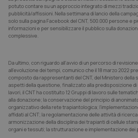
potuto contare su un approccio integrato di mezzi tradizio
pubblicità/affissioni. Nella settimana di lancio della campag
_ga_KM60CM4NPH
solo sulla pagina
Facebook
del CNT, 500.000 persone e più 
informazioni e per sensibilizzare il pubblico sulla donazione
complessive.
Nome
Nome
VISITOR_INFO1_LIV
_ga_0VMQEQKQ1N
Da ultimo, con riguardo all’avvio di un percorso di revision
all’evoluzione dei tempi, comunico che il 18 marzo 2022 presso
composto da rappresentanti del CNT, del Ministero della sal
__Secure-YNID
aspetti della questione, finalizzato alla predisposizione di
lavori, il CNT ha costituito 12 Gruppi di lavoro sulle tematich
alla donazione; la conservazione del principio di anonimato
YSC
organizzativo della rete trapiantologica; l’implementazione
affidati al CNT; la regolamentazione delle attività di ricerca
__Secure-
armonizzazione della disciplina dei trapianti di cellule stam
ROLLOUT_TOKEN
organi e tessuti; la strutturazione e implementazione dei p
tracking-sites-