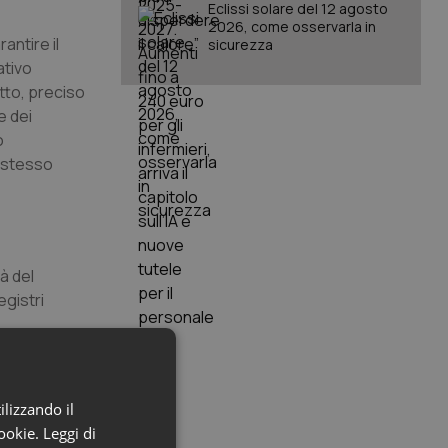
Eclissi solare del 12 agosto
2026, come osservarla in
antire il
sicurezza
ativo
etto, preciso
e dei
o
o stesso
à del
egistri
ilizzando il
ella salute
cookie.
Leggi di
onsulta