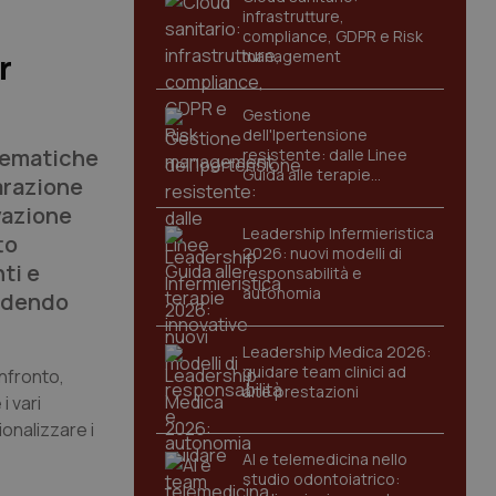
infrastrutture,
compliance, GDPR e Risk
management
r
Gestione
dell'Ipertensione
 tematiche
resistente: dalle Linee
Guida alle terapie
iarazione
innovative
vazione
Leadership Infermieristica
to
2026: nuovi modelli di
ti e
responsabilità e
autonomia
ondendo
Leadership Medica 2026:
guidare team clinici ad
onfronto,
alte prestazioni
i vari
ionalizzare i
AI e telemedicina nello
studio odontoiatrico: