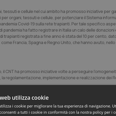
, tessuti e cellule nel cui ambito ha promosso iniziative per gar
 per organi, tessuti e cellule, per potenziare il Sistema inform
a pandemia Covid-19 sulla rete trapianti. Per tale specifico asp
i pandemia ha fatto registrare in Italia un calo delle donazioni 
i trapianti registrata a fine anno è stata del 10 per cento, dat
si, come Francia, Spagna e Regno Unito, che hanno avuto, nell
to, il CNT ha promosso iniziative volte a perseguire l’omogeneit
e, la regolamentazione, implementazione e realizzazione dei R
web utilizza cookie
ilizza i cookie per migliorare la tua esperienza di navigazione. Ut
lla cultura della donazione, il CNT collabora con il Ministero d
consenti a tutti i cookie in conformità con la nostra policy per i 
. Attualmente le campagne sono condivise nell’ambito della C