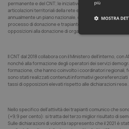
più
permanente e del CNT; le iniziative di volta in volta elabor
articolazioni territoriali della rete e dalle associazioni di 
annualmente un piano nazionale, che tiene conto delle ista
MOSTRA DET
processo di donazione e trapianto. Le attività di formazi
opposizioni alla donazione di organi, significative in termin
Neces
Il CNT dal 2018 collabora con il Ministero dell’interno, con 
nonché alla formazione degli operatori dei servizi demografi
formazione, che hanno coinvolto i coordinatori regionali, 
sono stati realizzati contenuti informativi georeferenziati
tassi di opposizioni elevati rispetto alle dichiarazioni rese.
I cookie necessari con
e l'accesso alle aree 
Nome
VISITOR_PRIVACY_
Nello specifico dell’attività dei trapianti comunico che sono s
(+9,9 per cento): si tratta del terzo miglior risultato di s
Sulle dichiarazioni di volontà rappresento che il 2021 è stat