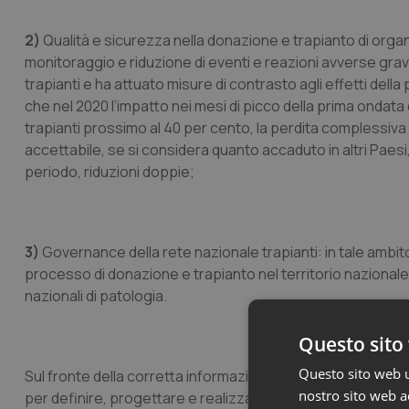
2)
Qualità e sicurezza nella donazione e trapianto di organi
monitoraggio e riduzione di eventi e reazioni avverse gravi
trapianti e ha attuato misure di contrasto agli effetti dell
che nel 2020 l’impatto nei mesi di picco della prima ondata d
trapianti prossimo al 40 per cento, la perdita complessiva d
accettabile, se si considera quanto accaduto in altri Pae
periodo, riduzioni doppie;
3)
Governance
della rete nazionale trapianti: in tale ambi
processo di donazione e trapianto nel territorio nazional
nazionali di patologia.
Questo sito 
Questo sito web ut
Sul fronte della corretta informazione e della promozione de
nostro sito web ac
per definire, progettare e realizzare campagne nazionali