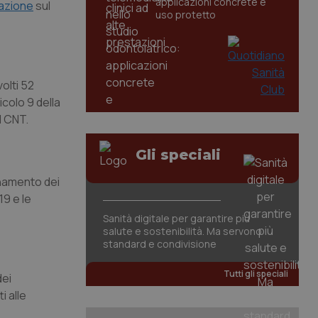
applicazioni concrete e
azione
sul
uso protetto
olti 52
icolo 9 della
l CNT.
Gli speciali
ornamento dei
19 e le
Sanità digitale per garantire più
salute e sostenibilità. Ma servono
standard e condivisione
Tutti gli speciali
dei
i alle