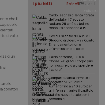
I più letti
[7 giorni]
[30 giorni]
Caldo, segnali di lenta ritirata
ento che il
dell'ondata: il 7 agosto
restano 26 città da bollino
ecepisce le
rosso, l'8 scendono a 19
esentati
tto di voto.
Covid. Il silenzio di Fauci e il
perdono di Biden. Ma il Quinto
Emendamento non è
un’ammissione di colpa
orza di un
Caldo estremo, FADOI:
“Sopra i 40 gradi il corpo può
non riuscire più a disperdere
i si
il calore”
Comparto Sanità. Firmato il
contratto 2025-2027.
ntare le
Aumenti fino a 240 euro per
da donatori
gli infermieri, arriva il capitolo
sull'IA e nuove tutele per il
personale