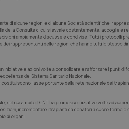
rte di alcune regioni e di alcune Società scientifiche, rappres
la della Consulta di cui si avvale costantemente, accoglie e r
cisioni ampiamente discusse e condivise. Tutti i protocolli pr
ei rappresentanti delle regioni che hanno tutti lo stesso diri
niziative e azioni volte a consolidare e rafforzare i punti di f
 eccellenza del Sistema Sanitario Nazionale.
costituiscono l’asse portante della rete nazionale dei trapiant
llule, nel cui ambito il CNT ha promosso iniziative volte ad aume
posizioni, incrementare i trapianti da donatori a cuore fermo e 
io di organi;