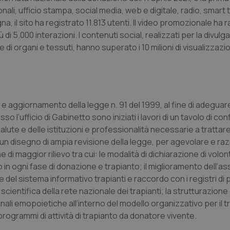
buon esempio è mantenere uno s
nali, ufficio stampa,
social media
,
web
e digitale, radio,
un utente tra le pagine.
smart
t
na, il sito ha registrato 11.813 utenti. Il video promozionale ha 
.quotidianosanita.it
1 anno 1
Questo cookie viene utilizzato d
mese
per mantenere lo stato della ses
di 5.000 interazioni. I contenuti
social
, realizzati per la divulg
 di organi e tessuti, hanno superato i 10 milioni di visualizzazio
Fornitore
Fornitore
/
/
Dominio
Scadenza
Descrizione
Scadenza
Descrizione
Dominio
E
5 mesi 4
Questo cookie è impostato da Youtube per
Google LLC
settimane
delle preferenze dell'utente per i video d
.youtube.com
.quotidianosanita.it
1 anno 1
Questo cookie viene utilizzato da Google Analy
nei siti; può anche determinare se il visita
mese
lo stato della sessione.
e e aggiornamento della legge n. 91 del 1999, al fine di adeguar
utilizzando la nuova o la vecchia versione d
Youtube.
 l’ufficio di Gabinetto sono iniziati i lavori di un tavolo di con
ute e delle istituzioni e professionalità necessarie a trattare 
.youtube.com
5 mesi 4
Questo cookie è impostato da Youtube per
settimane
delle preferenze dell'utente per i video d
 un disegno di ampia revisione della legge, per agevolare e raz
nei siti; può anche determinare se il visita
utilizzando la nuova o la vecchia versione d
e di maggior rilievo tra cui: le modalità di dichiarazione di volon
Youtube.
 in ogni fase di donazione e trapianto; il miglioramento dell’a
Sessione
Questo cookie è impostato da YouTube per
Google LLC
 del sistema informativo trapianti e raccordo con i registri di 
delle visualizzazioni dei video incorporati.
.youtube.com
 scientifica della rete nazionale dei trapianti; la strutturazione
.youtube.com
5 mesi 4
Questo cookie è impostato da YouTube pe
inali emopoietiche all’interno del modello organizzativo per il t
settimane
dell'autenticazione e della personalizzazi
utente
rogrammi di attività di trapianto da donatore vivente.
www.quotidianosanita.it
4
Questo cookie è impostato dall'applicazion