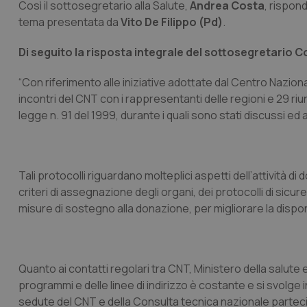
Così il sottosegretario alla Salute,
Andrea Costa
, rispond
tema presentata da
Vito De Filippo (Pd)
.
Di seguito la risposta integrale del sottosegretario C
“Con riferimento alle iniziative adottate dal Centro Naziona
incontri del CNT con i rappresentanti delle regioni e 29 riuni
legge n. 91 del 1999, durante i quali sono stati discussi ed 
Tali protocolli riguardano molteplici aspetti dell’attività di 
criteri di assegnazione degli organi, dei protocolli di sicu
misure di sostegno alla donazione, per migliorare la disponi
Quanto ai contatti regolari tra CNT, Ministero della salute 
programmi e delle linee di indirizzo è costante e si svolge in 
sedute del CNT e della Consulta tecnica nazionale parteci