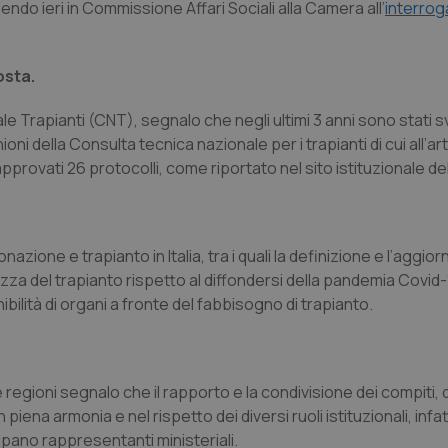
endo ieri in Commissione Affari Sociali alla Camera all’
interrog
osta.
le Trapianti (CNT), segnalo che negli ultimi 3 anni sono stati sv
oni della Consulta tecnica nazionale per i trapianti di cui all’art
approvati 26 protocolli, come riportato nel sito istituzionale de
donazione e trapianto in Italia, tra i quali la definizione e l’aggi
rezza del trapianto rispetto al diffondersi della pandemia Covid-
bilità di organi a fronte del fabbisogno di trapianto.
e regioni segnalo che il rapporto e la condivisione dei compiti, 
piena armonia e nel rispetto dei diversi ruoli istituzionali, infatt
pano rappresentanti ministeriali.