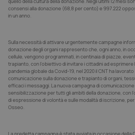
quello della cultura della donazione. Negli ultimi 12 mesi so
consensi alla donazione (68,8 per cento) e 997.222 opposiz
CookieScriptConse
in un anno.
tracking-sites-ironf
tracking-enable
Sulla necessità di attivare urgentemente campagne informativ
donazione degli organi rappresento che, ogni anno, in occ
tracking-sites-ironf
session-id
cellule, vengono programmati, in centinaia di piazze, event
trapianto, con l’obiettivo di invitare i cittadini ad esprimer
_ga
pandemia globale da Covid-19, nel 2020 il CNT ha lavorato a
comunicazione sulla donazione e trapianto di organi, tessu
efficaci i messaggi. La nuova campagna di comunicazione 
sensibilizzazione per tutti gli ambiti della donazione, con l’
di espressione di volontà e sulle modalità di iscrizione, per 
Osseo.
PHPSESSID
La predetta campagna è stata avviata in occasione della Gio