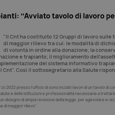
anti: ″Avviato tavolo di lavoro pe
"Il Cnt ha costituito 12 Gruppi di lavoro sulle
di maggior rilievo tra cui: le modalità di dich
di volontà in ordine alla donazione; la conser
nazione e trapianto; il miglioramento dell'asset
implementazione del sistema informativo trapian
al Cnt". Così il sottosegretario alla Salute risp
rzo 2022 presso l’ufficio di sono iniziati i lavori di un tavolo di c
ute e delle istituzioni e professionalità necessarie a trattare 
 un disegno di ampia revisione della legge, per agevolare e raz
e di maggior rilievo”.