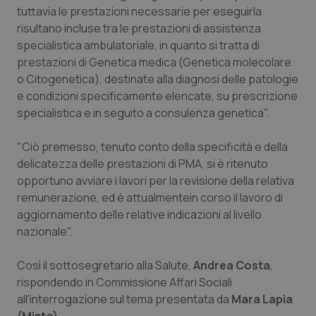
Calabria
Asma & BPCO
tuttavia le prestazioni necessarie per eseguirla
risultano incluse tra le prestazioni di assistenza
specialistica ambulatoriale, in quanto si tratta di
Campania
Car-T
prestazioni di Genetica medica (Genetica molecolare
o Citogenetica), destinate alla diagnosi delle patologie
Emilia-Romagna
Colesterolo & coronaropatie
e condizioni specificamente elencate, su prescrizione
specialistica e in seguito a consulenza genetica".
Friuli Venezia Giulia
Dermatite Atopica
"Ciò premesso, tenuto conto della specificità e della
Lazio
Diabete & glucometri
delicatezza delle prestazioni di PMA, si è ritenuto
opportuno avviare i lavori per la revisione della relativa
Liguria
Disturbi dell’umore
remunerazione, ed è attualmentein corso il lavoro di
aggiornamento delle relative indicazioni al livello
Lombardia
Dolore
nazionale".
Così il sottosegretario alla Salute,
Andrea Costa
,
Marche
Donna & Salute
rispondendo in Commissione Affari Sociali
all'interrogazione sul tema presentata da
Mara Lapia
Molise
Epatiti