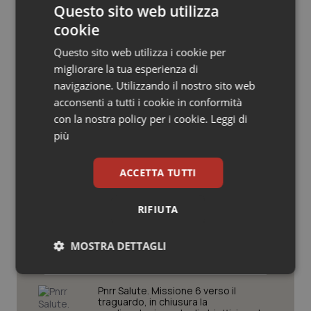
Questo sito web utilizza
Salute orale & impianti
cookie
Sangue & coagulazione
Questo sito web utilizza i cookie per
Potrebbe interessarti in
migliorare la tua esperienza di
navigazione. Utilizzando il nostro sito web
Tiroide
Governo e Parlamento
acconsenti a tutti i cookie in conformità
con la nostra policy per i cookie.
Leggi di
Tumore al seno
più
Decreto PA. Un commissario per
smaltire le scorte Covid, le liste
Tumore ovarico
d’attesa tornano al Siveas e il
controllo sulle agende di
ACCETTA TUTTI
prenotazione passa ad Agenas. Saltano l’aumento
delle tariffe ospedaliere e la proroga dei gettonisti
Tumori del Polmone & Testa Collo
RIFIUTA
Università. Bernini firma il decreto:
Tumori gastrointestinali
27.000 posti per Medicina, 3.000 in
MOSTRA DETTAGLI
più rispetto a scorso anno
Ulcera & Reflusso
Necessari
Statistici
Marketing
Pnrr Salute. Missione 6 verso il
traguardo, in chiusura la
Vaccini