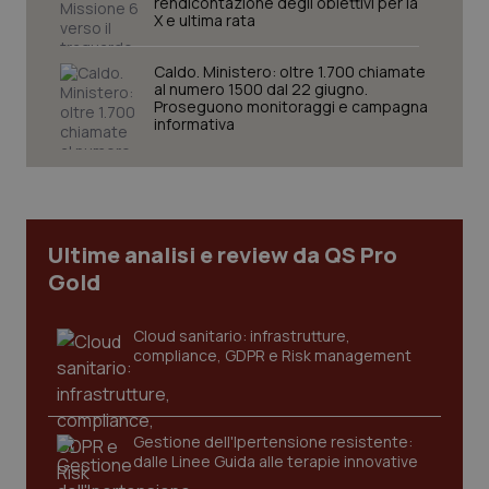
rendicontazione degli obiettivi per la
X e ultima rata
Caldo. Ministero: oltre 1.700 chiamate
al numero 1500 dal 22 giugno.
Necessari
Statistici
Marketing
Proseguono monitoraggi e campagna
informativa
I cookie necessari contribuiscono a rendere fruibile il
sito web abilitandone funzionalità di base quali la
navigazione sulle pagine e l'accesso alle aree
protette del sito. Il sito web non è in grado di
funzionare correttamente senza questi cookie.
Nome
Fornitore
/
Dominio
Scaden
Ultime analisi e review da QS Pro
VISITOR_PRIVACY_METADATA
5 mesi
YouTube
Gold
settim
.youtube.com
Cloud sanitario: infrastrutture,
compliance, GDPR e Risk management
Gestione dell'Ipertensione resistente:
dalle Linee Guida alle terapie innovative