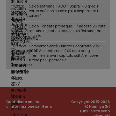
Caldo estremo, FADOI: “Sopra i 40 gradi il
corpo può non riuscire più a disperdere il
calore”
Caldo, l’ondata prosegue. Il 7 agosto 26 città
restano da bollino rosso, solo Bolzano torna
in giallo
Comparto Sanità. Firmato il contratto 2025-
2027. Aumenti fino a 240 euro per gli
infermieri, arriva il capitolo sull'IA e nuove
PHPSESSID
Sessio
PHP.net
www.quotidianosanita.it
tutele per il personale
Quotidiano online
Copyright 2013-2026
d'informazione sanitaria
© Homnya Srl
Tutti i diritti sono
riservati