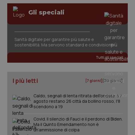
Gli speciali
tracking-sites-ironfish-
www.quotidianosanita.it
4
session-id
settim
2 gior
Sanità digitale per garantire più salute e
sostenibilità. Ma servono standard e condivisione
_ga
1 anno
Google LLC
mes
.quotidianosanita.it
Tutti gli speciali
I più letti
[7 giorni]
[30 giorni]
Caldo, segnali di lenta ritirata dell'ondata: il 7
agosto restano 26 città da bollino rosso, l'8
scendono a 19
Covid. Il silenzio di Fauci e il perdono di Biden.
Ma il Quinto Emendamento non è
un’ammissione di colpa