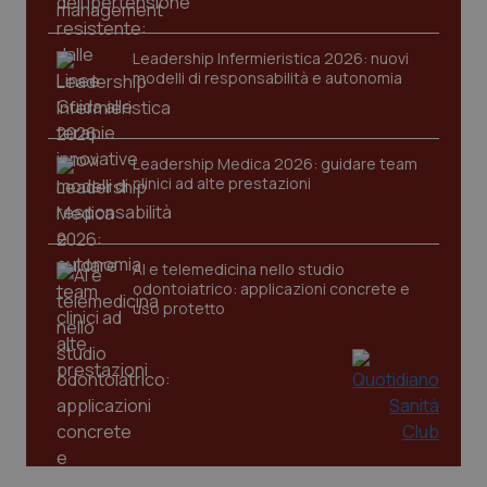
Leadership Infermieristica 2026: nuovi
modelli di responsabilità e autonomia
CookieScriptConsent
5 mesi
CookieScript
settim
www.quotidianosanita.it
Leadership Medica 2026: guidare team
clinici ad alte prestazioni
AI e telemedicina nello studio
odontoiatrico: applicazioni concrete e
uso protetto
tracking-sites-ironfish-
www.quotidianosanita.it
4
tracking-enable
settim
2 gior