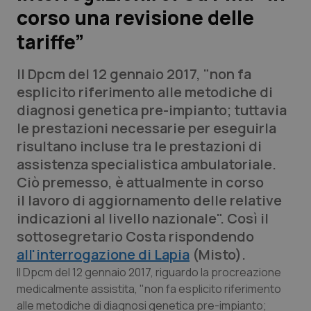
corso una revisione delle
Scienza e Farmaci
tariffe”
Studi e Analisi
Il Dpcm del 12 gennaio 2017, "non fa
esplicito riferimento alle metodiche di
Lettere al direttore
diagnosi genetica pre-impianto; tuttavia
le prestazioni necessarie per eseguirla
Edizioni Regionali
risultano incluse tra le prestazioni di
assistenza specialistica ambulatoriale.
QS Pro
Ciò premesso, è attualmente in corso
il lavoro di aggiornamento delle relative
Professionisti Sanitari.AI
indicazioni al livello nazionale". Così il
sottosegretario Costa rispondendo
Abruzzo
QS Pro Gold
all'interrogazione di Lapia
(Misto).
Il Dpcm del 12 gennaio 2017, riguardo la procreazione
QS Club
Newsletter
Basilicata
Artrite & artrosi
medicalmente assistita, "non fa esplicito riferimento
alle metodiche di diagnosi genetica pre-impianto;