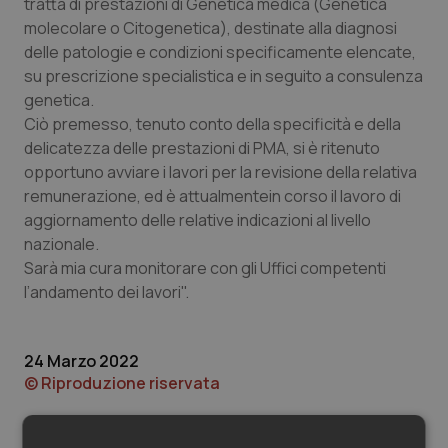
Valle D’Aosta
Oncodermatologia
tratta di prestazioni di Genetica medica (Genetica
molecolare o Citogenetica), destinate alla diagnosi
delle patologie e condizioni specificamente elencate,
Veneto
Oncoematologia
su prescrizione specialistica e in seguito a consulenza
genetica.
Oncologia & Nutrizione
Ciò premesso, tenuto conto della specificità e della
delicatezza delle prestazioni di PMA, si è ritenuto
Psoriasi & pelle
opportuno avviare i lavori per la revisione della relativa
remunerazione, ed è attualmentein corso il lavoro di
Quotidiano Cardiologia
aggiornamento delle relative indicazioni al livello
nazionale.
Quotidiano Chirurgia
Sarà mia cura monitorare con gli Uffici competenti
l’andamento dei lavori".
Quotidiano Oncologia
24 Marzo 2022
Quotidiano Pediatria
© Riproduzione riservata
Rene & patologie urogenitali