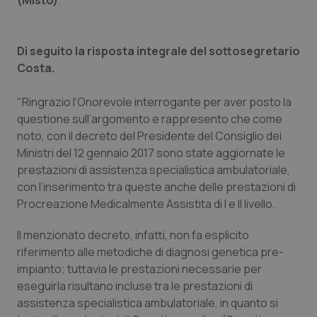
(Misto)
.
Piemonte
HIV
Di seguito la risposta integrale del sottosegretario
Provincia Autonoma di Bolzano
Infezioni & Febbre
Costa.
Provincia Autonoma di Trento
Ipertensione & Scompenso
"Ringrazio l’Onorevole interrogante per aver posto la
questione sull’argomento e rappresento che come
Puglia
Malattie rare
noto, con il decreto del Presidente del Consiglio dei
Ministri del 12 gennaio 2017 sono state aggiornate le
prestazioni di assistenza specialistica ambulatoriale,
Sardegna
Malattia di Crohn & Rettocolite Ulcerosa
con l’inserimento tra queste anche delle prestazioni di
Procreazione Medicalmente Assistita di I e II livello.
Sicilia
Neuroscienze & patologie neurodegenerative
Il menzionato decreto, infatti, non fa esplicito
Toscana
Obesità
riferimento alle metodiche di diagnosi genetica pre-
impianto; tuttavia le prestazioni necessarie per
Umbria
Oftalmologia
eseguirla risultano incluse tra le prestazioni di
assistenza specialistica ambulatoriale, in quanto si