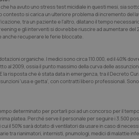
 ha avuto uno stress test micidiale in questi mesi, sia sotto i
to contesto si carica un ulteriore problema di incremento del l
cazione, tra un paziente e l'altro, dilatano il tempo necessario
li screening e gli interventi si dovrebbe riuscire ad aumentare de
ve anche recuperare le ferie bloccate.
dotazioni organiche. I medici sono circa 110.000, ed il 40% do
to al 2009, ossia il punto massimo della curva delle assunzioni
 E la risposta che è stata data in emergenza, tra il Decreto Cura
ssunzioni 'usa e getta', con contratti libero professionali. Son
tempo determinato per portarli poi ad un concorso per il temp
ma platea. Perché serve il personale per seguire i 3.500 posti 
 cui il 50% sarà dotato di ventilatori da usare in caso di necessit
ie tra rianimatori, internisti, pnumologi, medici di malattie infe