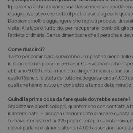
Il problema è che abbiamo una classe medica ospedaliera che
disagio lavorativo che sotto il profilo psicologico. In ques
Dobbiamo inoltre aggiungere che i dovuti processi di sanifi
visite. Alla luce di tutto ciò, per recuperare i controlli, g
l'attività ordinaria. Senza dimenticare che il personale de
Come riuscirci?
Tanto per cominciare servirebbe un ripristino pieno delle 
in pensione nei prossimi 5-6 anni. Consideriamo che rispet
abbiamo 9.000 unità in meno tra dirigenti medici e sanitari.
quello Rilancio, è stata del tutto inadeguata: circa 4.000 a
quelli che hanno avuto un contratto a tempo determinato.
Quindi la prima cosa da fare quale dovrebbe essere?
Stabilizzare questi colleghi, quantomeno con contratti a 
indeterminato. E bisogna ulteriormente allargare questa pri
terapia intensiva ed i 4.225 posti di terapia subintensiva, di
calcoli parlano di almeno ulteriori 4.000 assunzioni necessar