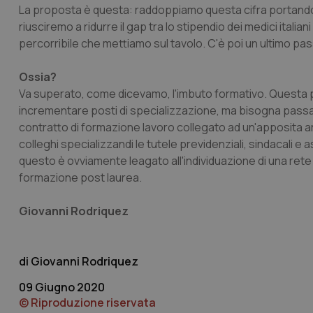
La proposta è questa: raddoppiamo questa cifra portandola
riusciremo a ridurre il gap tra lo stipendio dei medici itali
percorribile che mettiamo sul tavolo. C'è poi un ultimo pa
Ossia?
Va superato, come dicevamo, l'imbuto formativo. Questa pi
I cookie necessari con
incrementare posti di specializzazione, ma bisogna passa
e l'accesso alle aree 
contratto di formazione lavoro collegato ad un'apposita ar
Nome
colleghi specializzandi le tutele previdenziali, sindacali e
VISITOR_PRIVACY_
questo è ovviamente leagato all'individuazione di una ret
formazione post laurea.
Giovanni Rodriquez
CookieScriptConse
Giovanni Rodriquez
tracking-sites-ironf
09 Giugno 2020
tracking-enable
© Riproduzione riservata