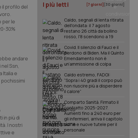
I più letti
[7 giorni]
[30 giorni]
l profilo del
avoro.
Caldo, segnali di lenta ritirata
 per le
dell'ondata: il 7 agosto
l 20-30%
restano 26 città da bollino
rosso, l'8 scendono a 19
Covid. Il silenzio di Fauci e il
perdono di Biden. Ma il Quinto
vrebbe andare
Emendamento non è
un’ammissione di colpa
 nel Ssn,
 Italia e
Caldo estremo, FADOI:
o pochissimi
“Sopra i 40 gradi il corpo può
non riuscire più a disperdere
il calore”
Comparto Sanità. Firmato il
contratto 2025-2027.
o
Aumenti fino a 240 euro per
in più di
gli infermieri, arriva il capitolo
sull'IA e nuove tutele per il
à. I nostri
personale
ttive e