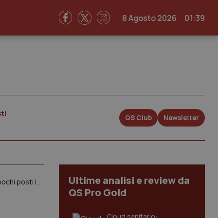
8 Agosto 2026
01:39
ti
QS Club
Newsletter
Ultime analisi e review da
Intervista a Carlo Palermo (Anaao): “I nostri ospedali sono a pezzi, mancano 10mila medici e abbiamo pochi posti letto. Se non si investe subito rischiamo una mortalità peggiore di quella del Covid. I soldi del Mes vanno usati”
QS Pro Gold
Cloud sanitario: