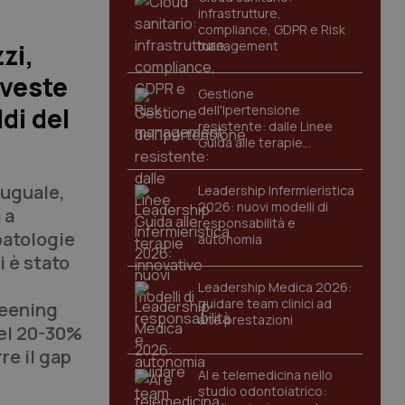
infrastrutture,
compliance, GDPR e Risk
management
zi,
nveste
Gestione
di del
dell'Ipertensione
resistente: dalle Linee
Guida alle terapie
innovative
 uguale,
Leadership Infermieristica
2026: nuovi modelli di
 a
responsabilità e
patologie
autonomia
i è stato
Leadership Medica 2026:
guidare team clinici ad
reening
alte prestazioni
del 20-30%
re il gap
AI e telemedicina nello
studio odontoiatrico: