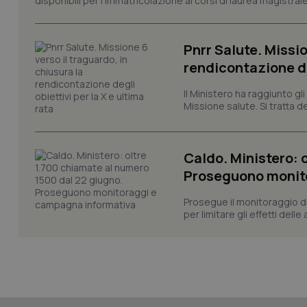
disponibili per l'immatricolazione ai corsi di laurea magistrale
VISITOR_INFO1_LIV
_ga_0VMQEQKQ1N
Pnrr Salute. Missio
rendicontazione deg
__Secure-YNID
Il Ministero ha raggiunto gl
Missione salute. Si tratta dei
YSC
Caldo. Ministero: 
__Secure-
ROLLOUT_TOKEN
Proseguono monit
tracking-sites-
Prosegue il monitoraggio de
ironfish-tracking-
per limitare gli effetti dell
named-enable