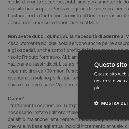
medici di pronto soccorso. Dobbiamo poi aumentare la dota
classifiche europee. Possiamo quindi dire che sarà necessa
bastano certo i 240 milioni previsti dal Decreto Rilancio
economiche messe a disposizione dal Mes.
Non avete dubbi, quindi, sulla necessità di aderire al
Assolutamente no, quei soldi servono anche per le assunzion
e gli ospedali, anche sotto il profilo della loro messa in s
risolto l'imbuto formativo. Abbiamo la possibilità di otte
Questo sito 
nazionale a tassi ridicoli. L'Italia si finanzia, ad oggi, con
risparmio di circa 700 milioni l'anno. In questo modo, in
Questo sito web ut
diventare un volano per la ripartenza del Pil e del Paese
nostro sito web ac
chiaro su come usarle. Vi è poi un ultimo elemento che n
più
Quale?
MOSTRA DET
Il trattamento economico. Tutti parlano di aumento della
necessario limitare il differenziale esistente rispetto agl
dall'altro, ma anche remunerare in modo adeguato. Un'ide
Neces
che vale, in base agli attuali indici di incremento annuale, circ