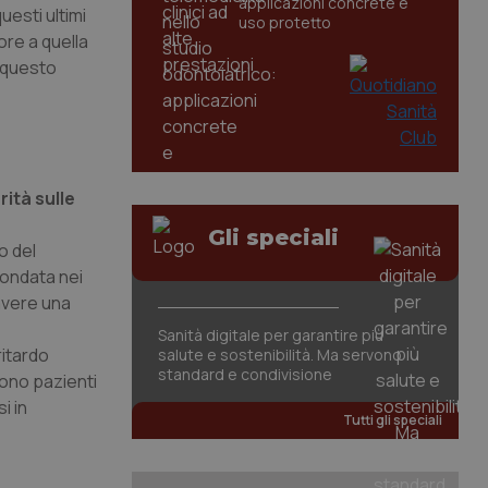
applicazioni concrete e
uesti ultimi
uso protetto
re a quella
a questo
rità sulle
Gli speciali
o del
 ondata nei
avere una
Sanità digitale per garantire più
ritardo
salute e sostenibilità. Ma servono
standard e condivisione
sono pazienti
i in
Tutti gli speciali