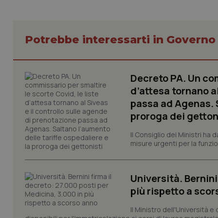
tracking-sites-ironf
session-id
_ga
Potrebbe interessarti in Govern
Decreto PA. Un com
d’attesa tornano al
passa ad Agenas. S
PHPSESSID
proroga dei getton
Il Consiglio dei Ministri ha 
misure urgenti per la funzio
_ga_KM60CM4NPH
Università. Bernini
più rispetto a sco
Il Ministro dell'Università e
Nome
Nome