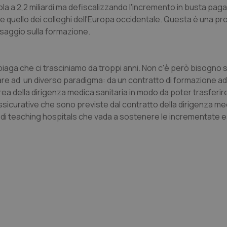
 a 2,2 miliardi ma defiscalizzando l'incremento in busta paga
ani e quello dei colleghi dell'Europa occidentale. Questa è una p
ssaggio sulla formazione.
Necessari
Statistici
Marketing
aga che ci trasciniamo da troppi anni. Non c'è però bisogno s
tribuiscono a rendere fruibile il sito web abilitandone funzionalità di base quali la nav
re ad un diverso paradigma: da un contratto di formazione ad
protette del sito. Il sito web non è in grado di funzionare correttamente senza questi coo
ea della dirigenza medica sanitaria in modo da poter trasferire
Fornitore
/
Dominio
Scadenza
Descrizione
 assicurative che sono previste dal contratto della dirigenza me
METADATA
5 mesi 4
Questo cookie viene utilizzato p
YouTube
e di teaching hospitals che vada a sostenere le incrementate e
settimane
scelte di consenso e privacy dell'
.youtube.com
interazione con il sito. Registra i
del visitatore riguardo a varie pol
impostazioni sulla privacy, garan
preferenze siano onorate nelle se
nt
5 mesi 3
Questo cookie viene utilizzato da
CookieScript
settimane
Script.com per ricordare le pref
www.quotidianosanita.it
sui cookie dei visitatori. È neces
dei cookie di Cookie-Script.com 
correttamente.
ish-
www.quotidianosanita.it
4
Questo cookie è impostato dall'a
settimane
abilitare il sistema di tracking a
2 giorni