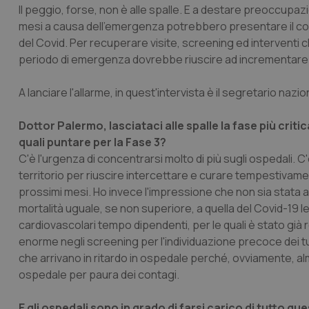
Il peggio, forse, non è alle spalle. E a destare preoccupazi
mesi a causa dell'emergenza potrebbero presentare il con
del Covid. Per recuperare visite, screening ed interventi 
periodo di emergenza dovrebbe riuscire ad incrementare de
A lanciare l'allarme, in quest'intervista è il segretario na
Dottor Palermo, lasciataci alle spalle la fase più criti
quali puntare per la Fase 3?
C'è l'urgenza di concentrarsi molto di più sugli ospedali.
territorio per riuscire intercettare e curare tempestivamen
prossimi mesi. Ho invece l'impressione che non sia stata 
mortalità uguale, se non superiore, a quella del Covid-19 l
cardiovascolari tempo dipendenti, per le quali è stato già r
enorme negli screening per l'individuazione precoce dei tumo
che arrivano in ritardo in ospedale perché, ovviamente, a
ospedale per paura dei contagi.
E gli ospedali sono in grado di farsi carico di tutto qu