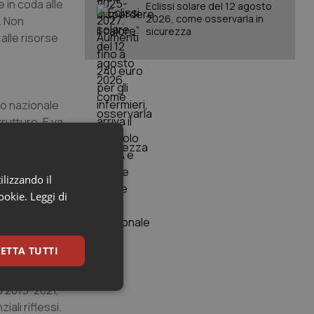
 in coda alle
Eclissi solare del 12 agosto
2026, come osservarla in
. Non
sicurezza
alle risorse
io nazionale
rutture. E va
sanitario
calcolato un
che potrebbe
ilizzando il
 progetto
cookie.
Leggi di
ETTA TUTTI
e. È
to, formare
o 2019-2021,
keting
iali riflessi.