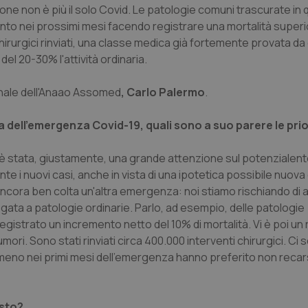
one non è più il solo Covid. Le patologie comuni trascurate in q
to nei prossimi mesi facendo registrare una mortalità superio
chirurgici rinviati, una classe medica già fortemente provata d
l 20-30% l'attività ordinaria.
zionale dell'Anaao Assomed
, Carlo Palermo
.
ca dell'emergenza Covid-19, quali sono a suo parere le prio
 C'è stata, giustamente, una grande attenzione sul potenzialent
te i nuovi casi, anche in vista di una ipotetica possibile nuova
ancora ben colta un'altra emergenza: noi stiamo rischiando di 
egata a patologie ordinarie. Parlo, ad esempio, delle patologie
egistrato un incremento netto del 10% di mortalità. Vi è poi un 
ri. Sono stati rinviati circa 400.000 interventi chirurgici. Ci 
lmeno nei primi mesi dell'emergenza hanno preferito non recars
esto?