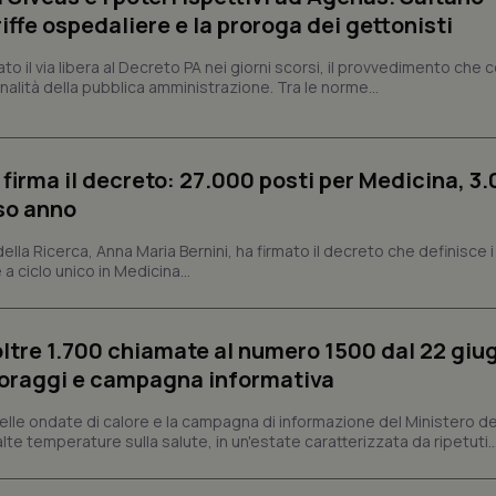
nt
5 mesi 3
Questo cookie viene utilizzato da
CookieScript
iffe ospedaliere e la proroga dei gettonisti
settimane
Script.com per ricordare le pref
www.quotidianosanita.it
sui cookie dei visitatori. È neces
dei cookie di Cookie-Script.com 
dato il via libera al Decreto PA nei giorni scorsi, il provvedimento che
correttamente.
nalità della pubblica amministrazione. Tra le norme...
ish-
www.quotidianosanita.it
4
Questo cookie è impostato dall'a
settimane
abilitare il sistema di tracking a
2 giorni
ish-
www.quotidianosanita.it
4
Questo cookie è impostato dall'a
 firma il decreto: 27.000 posti per Medicina, 3.
settimane
assegnare un identificatore generi
rso anno
2 giorni
1 anno 1
Questo nome di cookie è associa
Google LLC
 della Ricerca, Anna Maria Bernini, ha firmato il decreto che definisce i
mese
Universal Analytics, che è un a
.quotidianosanita.it
significativo del servizio di ana
 a ciclo unico in Medicina...
utilizzato da Google. Questo cook
per distinguere utenti unici as
generato in modo casuale come i
cliente. È incluso in ogni richiest
sito e utilizzato per calcolare i dat
oltre 1.700 chiamate al numero 1500 dal 22 giu
sessioni e campagne per i rapporti 
oraggi e campagna informativa
Sessione
Cookie generato da applicazioni 
PHP.net
linguaggio PHP. Si tratta di un id
www.quotidianosanita.it
lle ondate di calore e la campagna di informazione del Ministero de
generico utilizzato per mantenere 
sessione utente. Normalmente 
e alte temperature sulla salute, in un'estate caratterizzata da ripetuti..
generato in modo casuale, il mod
utilizzato può essere specifico pe
buon esempio è mantenere uno s