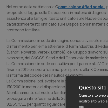
Nel corso della settimana la
C
ommissione Affari sociali
p
proposte di legge sulle Disposizioni in materia di diagnosi,
assistenza alle famiglie; testo unificato sulle Nuove dispo
da talidomide testo unificato sulle Disposizioni in materia 
sostegno familiare.
La Commissione, in sede di indagine conoscitiva sulle malatt
di riferimento per le malattie rare, di Farmindustria, di F
(Sanofi, Novartis, Vertex, Dompè), del Gruppo di lavoro s
avanzate, del CNCCS-Scarl e dell'Osservatorio malattie r
La Commissione, in sede consultiva per il parere alla V 
finanza 2015 e inizierà l'esame, per il parere alla IX Comm
la riforma del codice della nautica da diporto.
La Commissione, poi, svolgerà le seguenti interrogazioni: E
130/2001 in materia di dispersione delle ceneri; Controlli s
Questo sito 
Allontanamento dal nucleo familiare di bambini con disturbi
Questo sito web ut
proseguirà infine l'esame dello Schema di decreto legislati
nostro sito web ac
92/65/CEE per quanto riguarda le norme sanitarie che discipl
più