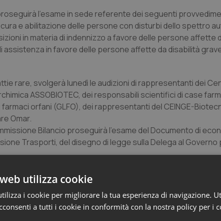
roseguirà l'esame in sede referente dei seguenti provvedime
 cura e abilitazione delle persone con disturbi dello spettro aut
sizioni in materia di indennizzo a favore delle persone affette
di assistenza in favore delle persone affette da disabilità grave
ie rare, svolgerà lunedì le audizioni di rappresentanti dei Cent
ederchimica ASSOBIOTEC, dei responsabili scientifici di case fa
ui farmaci orfani (GLFO), dei rappresentanti del CEINGE-Biotec
are Omar.
Commissione Bilancio proseguirà l'esame del Documento di eco
issione Trasporti, del disegno di legge sulla Delega al Governo
manazione del decreto ministeriale di cui all'articolo 8 della 
ui prodotti e servizi nel settore dell'estetica e del benessere;
web utilizza cookie
 dello spettro autistico. La Commissione, in sede di Atti del G
ilizza i cookie per migliorare la tua esperienza di navigazione. Ut
vo recante attuazione della direttiva 2013/31/UE che modifica l
consenti a tutti i cookie in conformità con la nostra policy per i 
inano gli scambi e le importazioni nell'Unione di cani, gatti e 