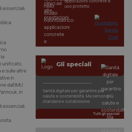
applicazioni concrete e
uso protetto
i essenziali,
bblica
lica
erno
ria
o unificato,
Gli speciali
e sulle altre
tive in
one dall'IMU
Sanità digitale per garantire più
 Yarmouk, in
salute e sostenibilità. Ma servono
standard e condivisione
i essenziali,
Tutti gli speciali
sposta