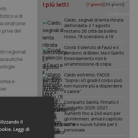
I più letti
[7 giorni]
[30 giorni]
nti:
istico e di
Caldo, segnali di lenta ritirata
 da sindrome
dell'ondata: il 7 agosto
 prive del
restano 26 città da bollino
rosso, l'8 scendono a 19
Covid. Il silenzio di Fauci e il
ri regionali
perdono di Biden. Ma il Quinto
Emendamento non è
rmaceutiche
un’ammissione di colpa
nologie
Caldo estremo, FADOI:
“Sopra i 40 gradi il corpo può
nomia e
non riuscire più a disperdere
 per
il calore”
Comparto Sanità. Firmato il
legge
contratto 2025-2027.
Aumenti fino a 240 euro per
overno,
gli infermieri, arriva il capitolo
ilizzando il
sull'IA e nuove tutele per il
a direttiva
cookie.
Leggi di
personale
furetti