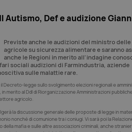
l Autismo, Def e audizione Giann
Previste anche le audizioni del ministro delle
agricole su sicurezza alimentare e saranno a
anche le Regioni in merito all’indagine conosc
fari sociali audizioni di Farmindustria, aziende
scitiva sulle malattie rare.
l Decreto-legge sullo svolgimento elezioni regionali e amminis
e, in merito al Ddl di Riorganizzazione Amministrazioni pubblich
ettore agricolo.
olgerà la discussione generale delle proposte di legge in mate
imonio nonché di comunione tra i coniugi. Vi sarà poi la Relazion
ella mafia e sulle altre associazioni criminali, anche stranie