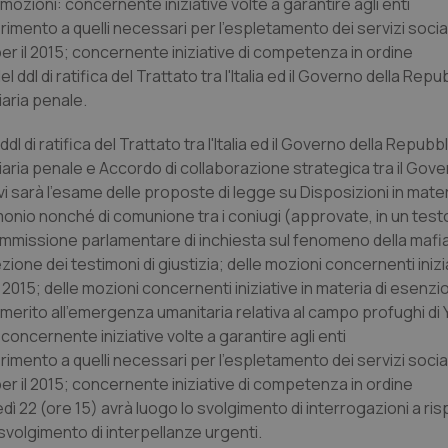
e mozioni: concernente iniziative volte a garantire agli enti
erimento a quelli necessari per l'espletamento dei servizi social
 per il 2015; concernente iniziative di competenza in ordine
del ddl di ratifica del Trattato tra l'Italia ed il Governo della Repu
iaria penale.
 di ratifica del Trattato tra l'Italia ed il Governo della Repubb
iaria penale e Accordo di collaborazione strategica tra il Gov
vi sarà l’esame delle proposte di legge su Disposizioni in mate
rimonio nonché di comunione tra i coniugi (approvate, in un test
mmissione parlamentare di inchiesta sul fenomeno della mafia 
ione dei testimoni di giustizia; delle mozioni concernenti inizia
 2015; delle mozioni concernenti iniziative in materia di esenzi
 in merito all'emergenza umanitaria relativa al campo profughi di
 concernente iniziative volte a garantire agli enti
erimento a quelli necessari per l'espletamento dei servizi social
 per il 2015; concernente iniziative di competenza in ordine
ledì 22 (ore 15) avrà luogo lo svolgimento di interrogazioni a ri
svolgimento di interpellanze urgenti.