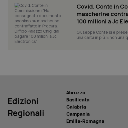
Covid. Conte in 
_ga_KM60CM4NPH
mascherine contraf
100 milioni a Jc El
Giuseppe Conte si è presen
Nome
una carta in più. E non una
Nome
VISITOR_INFO1_LIV
_ga_0VMQEQKQ1N
__Secure-YNID
Abruzzo
YSC
Edizioni
Basilicata
__Secure-
Calabria
ROLLOUT_TOKEN
Regionali
Campania
Emilia-Romagna
tracking-sites-
ironfish-tracking-