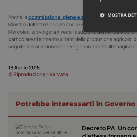
MOSTRA DET
Anche la
commissione Igiene e sanità
riparte martedì co
Ministro dell’Istruzione Stefania Giannini su questione co
Mercoledì si svolgerà invece l’audizione del Ministro delle P
Neces
particolare riferimento ai temi della produzione agricola, de
seguito dell’audizione delle Regioni in merito all’indagine c
19 Aprile 2015
© Riproduzione riservata
I cookie necessari con
e l'accesso alle aree 
Nome
Potrebbe interessarti in Govern
VISITOR_PRIVACY_
Decreto PA. Un com
d’attesa tornano al