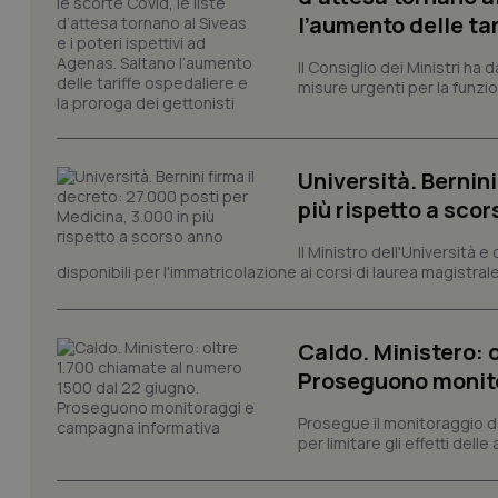
CookieScriptConse
l’aumento delle tar
Il Consiglio dei Ministri ha 
misure urgenti per la funzio
tracking-sites-ironf
tracking-enable
tracking-sites-ironf
Università. Bernini
session-id
più rispetto a sco
_ga
Il Ministro dell'Università e
disponibili per l'immatricolazione ai corsi di laurea magistrale
Caldo. Ministero: 
Proseguono monit
PHPSESSID
Prosegue il monitoraggio de
per limitare gli effetti dell