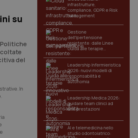
infrastrutture,
compliance, GDPR e Risk
management
ini su
Gestione
dell'Ipertensione
 Politiche
resistente: dalle Linee
Guida alle terapie
scoltate
innovative
itiva del
Leadership Infermieristica
2026: nuovi modelli di
responsabilità e
autonomia
trative. In
e.
Leadership Medica 2026:
guidare team clinici ad
alte prestazioni
ria
e
AI e telemedicina nello
re
studio odontoiatrico: