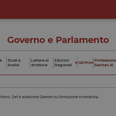
Governo e Parlamento
e
Studi e
Lettere al
Edizioni
Professionis
QS Pro
Analisi
direttore
Regionali
Sanitari.AI
utismo, Def e audizione Giannini su formazione in medicina