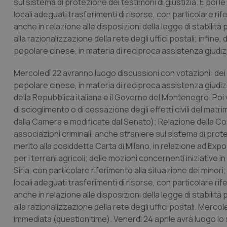
sul sistema di protezione dei testimoni di giustizia. E poi l
locali adeguati trasferimenti di risorse, con particolare rif
anche in relazione alle disposizioni della legge di stabilità
alla razionalizzazione della rete degli uffici postali; infine, 
popolare cinese, in materia di reciproca assistenza giudiz
Mercoledì 22 avranno luogo discussioni con votazioni: dei ddl
popolare cinese, in materia di reciproca assistenza giudiz
della Repubblica italiana e il Governo del Montenegro. Poi 
di scioglimento o di cessazione degli effetti civili del mat
dalla Camera e modificate dal Senato); Relazione della Co
associazioni criminali, anche straniere sul sistema di protez
merito alla cosiddetta Carta di Milano, in relazione ad Expo
per i terreni agricoli; delle mozioni concernenti iniziative
Siria, con particolare riferimento alla situazione dei minori;
locali adeguati trasferimenti di risorse, con particolare rif
anche in relazione alle disposizioni della legge di stabilità
alla razionalizzazione della rete degli uffici postali. Merco
immediata (question time). Venerdì 24 aprile avrà luogo lo 