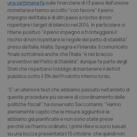
una settimana fa
sulle finanziarie di 13 paesi dell'unione
monetaria e hanno accolto "con favore" il pieno
Piemonte
HIV
impegno dell'Italia e di altri paesi a rischio di non
rispettare i target di bilancio nel 2014. In particolare si
Provincia Autonoma di Bolzano
Infezioni & Febbre
ritiene positivo "il pieno impegno a fronteggiare il
rischio di non rispettare le regole del patto di stabilità"
Provincia Autonoma di Trento
Ipertensione & Scompenso
preso da Italia, Malta, Spagna e Finlandia. Il comunicato
finale sottolinea anche che l'Italia "è nel braccio
Puglia
Malattie rare
preventivo del Patto di Stabilità", dunque fa parte degli
Stati che rispettano l'obbligo di mantenere il deficit
Sardegna
Malattia di Crohn & Rettocolite Ulcerosa
pubblico sotto il 3% del Prodotto interno lordo.
"E' un ulteriore test che abbiamo passato nell'ambito di
Sicilia
Neuroscienze & patologie neurodegenerative
queste procedure più severe di coordinamento delle
politiche fiscali", ha osservato Saccomanni. "Hanno
Toscana
Obesità
pienamente capito che le misure aggiuntive le
abbiamo già pianificate e non sono state prese
Umbria
Oftalmologia
perché ce l'hanno ordinato. I primi rilievi si sono basati
su una bozza presentata il 15 ottobre, che quindi non