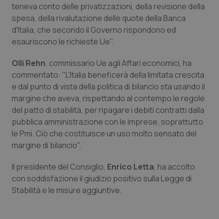
Valle D’Aosta
Oncodermatologia
teneva conto delle privatizzazioni, della revisione della
spesa, della rivalutazione delle quote della Banca
Veneto
Oncoematologia
d'Italia, che secondo il Governo rispondono ed
esauriscono le richieste Ue".
Oncologia & Nutrizione
Olli Rehn
, commissario Ue agli Affari economici, ha
commentato: "L'Italia beneficerà della limitata crescita
Psoriasi & pelle
e dal punto di vista della politica di bilancio sta usando il
margine che aveva, rispettando al contempo le regole
Quotidiano Cardiologia
del patto di stabilità, per ripagare i debiti contratti dalla
pubblica amministrazione con le imprese, soprattutto
Quotidiano Chirurgia
le Pmi. Ciò che costituisce un uso molto sensato del
margine di bilancio".
Quotidiano Oncologia
Il presidente del Consiglio,
Enrico Letta
, ha accolto
con soddisfazione il giudizio positivo sulla Legge di
Quotidiano Pediatria
Stabilità e le misure aggiuntive.
Rene & patologie urogenitali