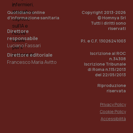
Quotidiano online
Copyright 2013-2026
d'informazione sanitaria
© Homnya Srl
Tutti i diritti sono
riservati
Direttore
responsabile
P.I. e C.F. 13026241003
Luciano Fassari
Iscrizione al ROC
_ga_KM60CM4NPH
.quotidianosanita.it
1 anno
Direttore editoriale
mes
n.34308
Francesco Maria Avitto
Iscrizione Tribunale
di Roma n.115/2013
del 22/05/2013
Riproduzione
riservata
Privacy Policy
Fornitore
/
Cookie Policy
Nome
Scadenza
Descrizion
Dominio
Accessibilità
Nome
Fornitore
/
Dominio
Scadenza
Des
_ga_0VMQEQKQ1N
.quotidianosanita.it
1 anno 1
Questo
mese
cookie
VISITOR_INFO1_LIVE
5 mesi 4
Que
Google LLC
viene
settimane
imp
.youtube.com