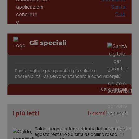
2 gior
tracking-sites-ironfish-
www.quotidianosanita.it
4
session-id
settim
2 gior
Gli speciali
_ga
1 anno
Google LLC
mes
.quotidianosanita.it
Sanità digitale per garantire più salute e
sostenibilità. Ma servono standard e condivisione
Tutti gli speciali
I più letti
[7 giorni]
[30 giorni]
Caldo, segnali di lenta ritirata dell'ondata: il 7
agosto restano 26 città da bollino rosso, l'8