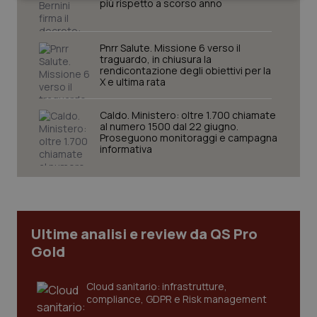
più rispetto a scorso anno
Pnrr Salute. Missione 6 verso il
traguardo, in chiusura la
rendicontazione degli obiettivi per la
X e ultima rata
Necessari
Statistici
Marketing
Caldo. Ministero: oltre 1.700 chiamate
I cookie necessari contribuiscono a rendere fruibile il
al numero 1500 dal 22 giugno.
sito web abilitandone funzionalità di base quali la
Proseguono monitoraggi e campagna
navigazione sulle pagine e l'accesso alle aree
informativa
protette del sito. Il sito web non è in grado di
funzionare correttamente senza questi cookie.
Nome
Fornitore
/
Dominio
Scaden
VISITOR_PRIVACY_METADATA
5 mesi
YouTube
settim
.youtube.com
Ultime analisi e review da QS Pro
Gold
Cloud sanitario: infrastrutture,
compliance, GDPR e Risk management