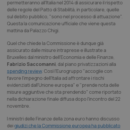
permetteranno all'Italia nel 2014 di assicurare il rispetto
Calabria
Asma & BPCO
delle regole del Patto di Stabilità, in particolare, quelle
sul debito pubblico, "sono nel processo di attuazione".
Campania
Car-T
Questa la comunicazione ufficiale che viene questa
mattina da Palazzo Chigi.
Emilia-Romagna
Colesterolo & coronaropatie
Quel che chiede la Commissione è dunque già
Friuli Venezia Giulia
Dermatite Atopica
assicurato dalle misure intraprese e illustrate a
Bruxelles dal ministro dell'Economia e delle Finanze,
Fabrizio Saccomanni
, dal piano privatizzazioni alla
Lazio
Diabete & glucometri
spending review
. Così l'Eurogruppo "accoglie con
favore l'impegno dell'Italia ad affrontare i rischi
Liguria
Disturbi dell’umore
evidenziati dall'Unione europea" e "prende nota delle
misure aggiuntive che sta prendendo" come riportato
Lombardia
Dolore
nella dichiarazione finale diffusa dopo l'incontro del 22
novembre.
Marche
Donna & Salute
I ministri delle Finanze della zona euro hanno discusso
Molise
Epatiti
dei
giudizi che la Commissione europea ha pubblicato