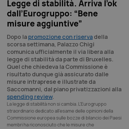
Legge di stabilità. Arriva l’ok
dall’Eurogruppo: “Bene
Scienza e Farmaci
misure aggiuntive”
Studi e Analisi
Dopo la
promozione con riserva
della
Lettere al direttore
scorsa settimana, Palazzo Chigi
comunica ufficialmente il via libera alla
Edizioni Regionali
legge di stabilità da parte di Bruxelles.
Quel che chiedeva la Commissione è
QS Pro
risultato dunque già assicurato dalle
misure intraprese e illustrate da
Professionisti Sanitari.AI
Saccomanni, dal piano privatizzazioni alla
spending review
.
Abruzzo
QS Pro Gold
La legge di stabilità non si cambia. L'Eurogruppo
straordinario dedicato all'esame delle opinioni della
QS Club
Newsletter
Commissione europea sulle bozze di bilancio dei Paesi
Basilicata
Artrite & artrosi
membri ha riconosciuto che le misure che