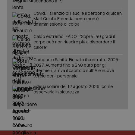
scendono a 19
Covid. Il silenzio di Fauci e il perdono di Biden.
Ma il Quinto Emendamento non è
un’ammissione di colpa
Caldo estremo, FADOI: “Sopra i 40 gradi il
corpo può non riuscire più a disperdere il
calore”
Comparto Sanità. Firmato il contratto 2025-
2027. Aumenti fino a 240 euro per gli
infermieri, arriva il capitolo sull'IA e nuove
tutele per il personale
PHPSESSID
Sessio
PHP.net
www.quotidianosanita.it
Eclissi solare del 12 agosto 2026, come
osservarla in sicurezza