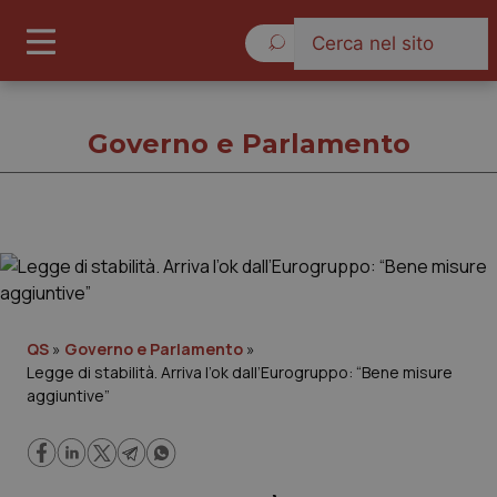
Venerdì 7 Agosto 2026
Governo e Parlamento
Governo e Parlamento
Cronache
QS
»
Governo e Parlamento
»
Legge di stabilità. Arriva l’ok dall’Eurogruppo: “Bene misure
Governo e Parlamento
aggiuntive”
Regioni e Asl
Lavoro e Professioni