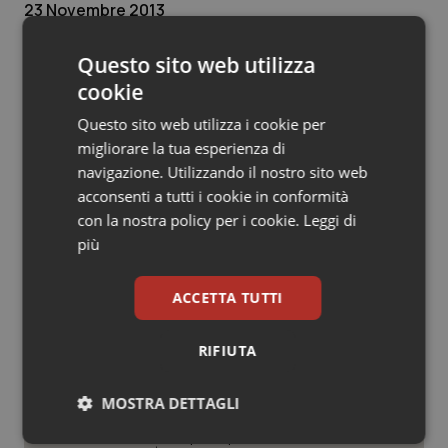
23 Novembre 2013
Salute orale & impianti
© Riproduzione riservata
Questo sito web utilizza
Sangue & coagulazione
cookie
Questo sito web utilizza i cookie per
Tiroide
migliorare la tua esperienza di
navigazione. Utilizzando il nostro sito web
Tumore al seno
Potrebbe interessarti in
acconsenti a tutti i cookie in conformità
con la nostra policy per i cookie.
Leggi di
Governo e Parlamento
Tumore ovarico
più
Tumori del Polmone & Testa Collo
Decreto PA. Un commissario per
ACCETTA TUTTI
smaltire le scorte Covid, le liste
d’attesa tornano al Siveas e il
Tumori gastrointestinali
controllo sulle agende di
RIFIUTA
prenotazione passa ad Agenas. Saltano l’aumento
delle tariffe ospedaliere e la proroga dei gettonisti
Ulcera & Reflusso
MOSTRA DETTAGLI
Università. Bernini firma il decreto:
Vaccini
27.000 posti per Medicina, 3.000 in
Necessari
Statistici
Marketing