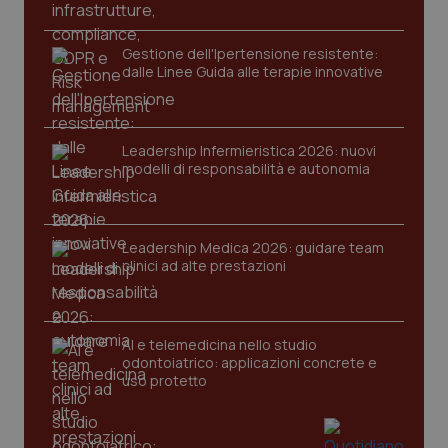
Gestione dell'Ipertensione resistente:
dalle Linee Guida alle terapie innovative
Leadership Infermieristica 2026: nuovi
modelli di responsabilità e autonomia
CookieScriptConsent
5 mesi
CookieScript
settim
www.quotidianosanita.it
Leadership Medica 2026: guidare team
clinici ad alte prestazioni
AI e telemedicina nello studio
odontoiatrico: applicazioni concrete e
uso protetto
tracking-sites-ironfish-
www.quotidianosanita.it
4
tracking-enable
settim