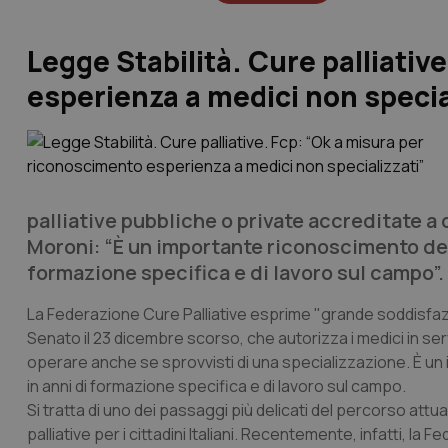
Legge Stabilità. Cure palliativ
esperienza a medici non specia
palliative pubbliche o private accreditate a
Moroni: “È un importante riconoscimento del
formazione specifica e di lavoro sul campo”.
La Federazione Cure Palliative esprime "grande soddisfazi
Senato il 23 dicembre scorso, che autorizza i medici in serv
operare anche se sprovvisti di una specializzazione. È u
in anni di formazione specifica e di lavoro sul campo.
Si tratta di uno dei passaggi più delicati del percorso attua
palliative per i cittadini Italiani. Recentemente, infatti, la