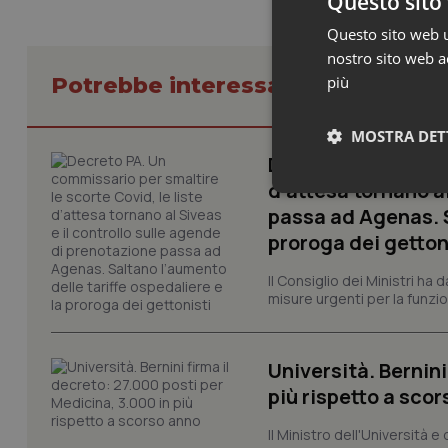
Questo sito 
Questo sito web ut
nostro sito web ac
Potrebbe interessarti in Govern
più
MOSTRA DET
Decreto PA. Un com
d’attesa tornano al
Neces
passa ad Agenas. S
proroga dei getton
Il Consiglio dei Ministri ha 
misure urgenti per la funzio
Università. Bernini
I cookie necessari con
e l'accesso alle aree 
più rispetto a sco
Nome
Il Ministro dell'Università e