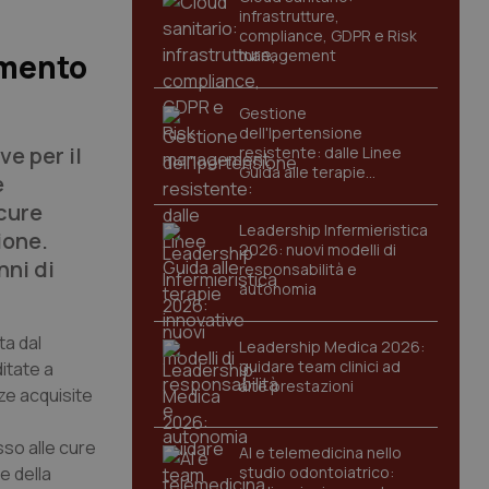
infrastrutture,
compliance, GDPR e Risk
management
imento
Gestione
dell'Ipertensione
e per il
resistente: dalle Linee
Guida alle terapie
e
innovative
 cure
Leadership Infermieristica
ione.
2026: nuovi modelli di
nni di
responsabilità e
autonomia
ta dal
Leadership Medica 2026:
guidare team clinici ad
ditate a
alte prestazioni
ze acquisite
sso alle cure
AI e telemedicina nello
e della
studio odontoiatrico: