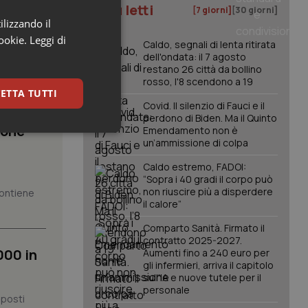
I più letti
[7 giorni]
[30 giorni]
ilizzando il
cookie.
Leggi di
Caldo, segnali di lenta ritirata
dell'ondata: il 7 agosto
restano 26 città da bollino
rosso, l'8 scendono a 19
ETTA TUTTI
Covid. Il silenzio di Fauci e il
perdono di Biden. Ma il Quinto
ione
Emendamento non è
keting
un’ammissione di colpa
Caldo estremo, FADOI:
“Sopra i 40 gradi il corpo può
non riuscire più a disperdere
 contiene
il calore”
Comparto Sanità. Firmato il
contratto 2025-2027.
000 in
Aumenti fino a 240 euro per
igazione sulle pagine
gli infermieri, arriva il capitolo
kie.
sull'IA e nuove tutele per il
personale
 posti