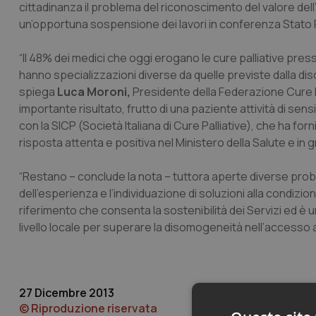
cittadinanza il problema del riconoscimento del valore dell
un’opportuna sospensione dei lavori in conferenza Stato 
“Il 48% dei medici che oggi erogano le cure palliative press
hanno specializzazioni diverse da quelle previste dalla disc
spiega
Luca Moroni,
Presidente della Federazione Cure Pa
importante risultato, frutto di una paziente attività di s
con la SICP (Società Italiana di Cure Palliative), che ha for
risposta attenta e positiva nel Ministero della Salute e in
“Restano – conclude la nota – tuttora aperte diverse problem
dell’esperienza e l’individuazione di soluzioni alla condizion
riferimento che consenta la sostenibilità dei Servizi ed è ur
livello locale per superare la disomogeneità nell’accesso ai 
27 Dicembre 2013
© Riproduzione riservata