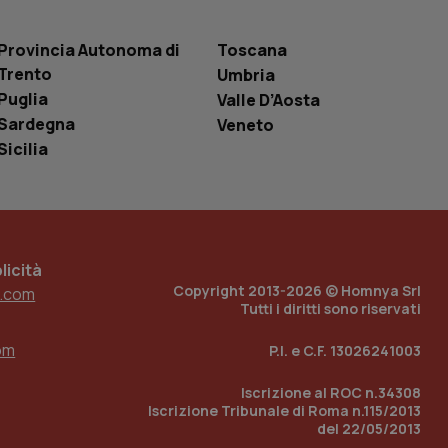
entificatore
le variabili di
è un numero
Provincia Autonoma di
Toscana
o in cui viene
r il sito, ma un
Trento
Umbria
tato di accesso per
Puglia
Valle D’Aosta
a Google Analytics
Sardegna
Veneto
sione.
Sicilia
 tenere traccia
i Youtube incorporati
tics per mantenere
tore del sito web sta
icità
ell'interfaccia di
Copyright 2013-2026 © Homnya Srl
.com
Tutti i diritti sono riservati
 tenere traccia
i Youtube incorporati
om
P.I. e C.F. 13026241003
tore del sito web sta
ell'interfaccia di
Iscrizione al ROC n.34308
 tenere traccia
Iscrizione Tribunale di Roma n.115/2013
del 22/05/2013