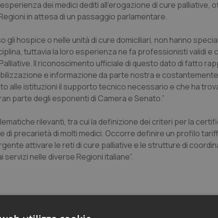
’esperienza dei medici dediti all’erogazione di cure palliative,
Regioni in attesa di un passaggio parlamentare.
o gli hospice o nelle unità di cure domiciliari, non hanno specia
iplina, tuttavia la loro esperienza ne fa professionisti validi e
lliative. Il riconoscimento ufficiale di questo dato di fatto r
ensibilizzazione e informazione da parte nostra e costantement
nito alle istituzioni il supporto tecnico necessario e che ha tro
 gran parte degli esponenti di Camera e Senato.”
atiche rilevanti, tra cui la definizione dei criteri per la certi
e di precarietà di molti medici. Occorre definire un profilo tariff
gente attivare le reti di cure palliative e le strutture di coord
servizi nelle diverse Regioni italiane”.