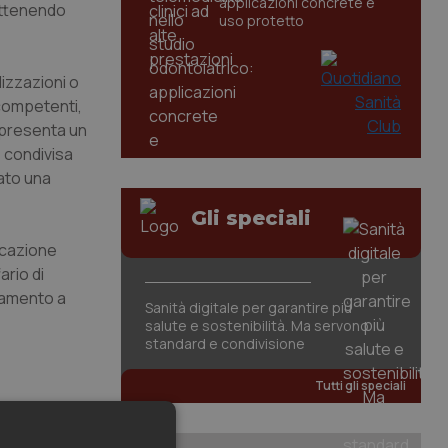
applicazioni concrete e
 ottenendo
uso protetto
lizzazioni o
 competenti,
appresenta un
e condivisa
vato una
Gli speciali
ficazione
ario di
inamento a
Sanità digitale per garantire più
salute e sostenibilità. Ma servono
standard e condivisione
Tutti gli speciali