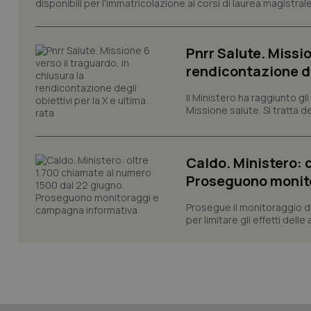
VISITOR_PRIVACY_
disponibili per l'immatricolazione ai corsi di laurea magistrale
Pnrr Salute. Missio
rendicontazione deg
CookieScriptConse
Il Ministero ha raggiunto gl
Missione salute. Si tratta dei
tracking-sites-ironf
tracking-enable
Caldo. Ministero: 
tracking-sites-ironf
Proseguono monit
session-id
Prosegue il monitoraggio de
_ga
per limitare gli effetti dell
PHPSESSID