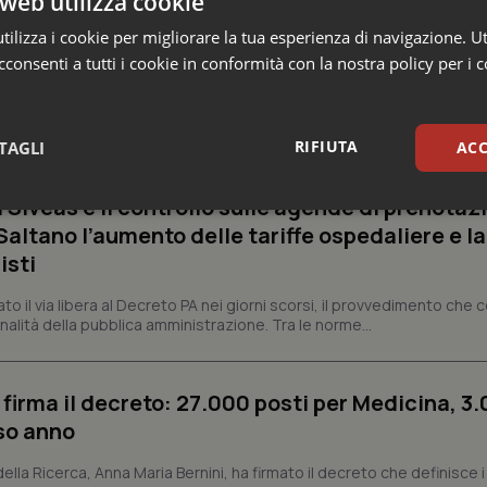
web utilizza cookie
ilizza i cookie per migliorare la tua esperienza di navigazione. Ut
consenti a tutti i cookie in conformità con la nostra policy per i 
o e Parlamento
RIFIUTA
TAGLI
ACC
missario per smaltire le scorte Covid, le liste
 Siveas e il controllo sulle agende di prenotaz
sari
Statistici
Mar
altano l’aumento delle tariffe ospedaliere e la
isti
dato il via libera al Decreto PA nei giorni scorsi, il provvedimento che
nalità della pubblica amministrazione. Tra le norme...
Necessari
Statistici
Marketing
 firma il decreto: 27.000 posti per Medicina, 3.
tribuiscono a rendere fruibile il sito web abilitandone funzionalità di base quali la nav
protette del sito. Il sito web non è in grado di funzionare correttamente senza questi coo
rso anno
Fornitore
/
Dominio
Scadenza
Descrizione
 della Ricerca, Anna Maria Bernini, ha firmato il decreto che definisce i