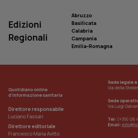
Abruzzo
Edizioni
Basilicata
Calabria
Regionali
_ga_KM60CM4NPH
Campania
Emilia-Romagna
Nome
Nome
VISITOR_INFO1_LIV
_ga_0VMQEQKQ1N
Sede legale e
Via della Stell
Quotidiano online
d'informazione sanitaria
__Secure-YNID
Sede operati
Via Luigi Galva
Direttore responsabile
Luciano Fassari
Tel:
(+39) 06 
Email:
info@h
Direttore editoriale
YSC
Francesco Maria Avitto