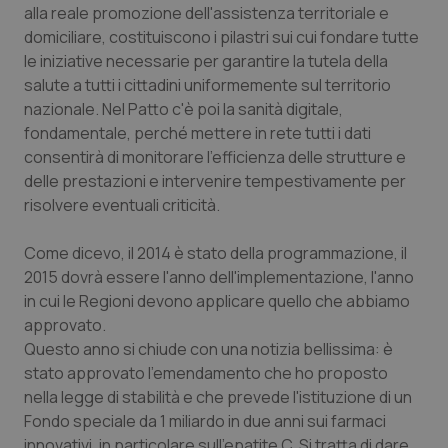
alla reale promozione dell'assistenza territoriale e
Piemonte
HIV
domiciliare, costituiscono i pilastri sui cui fondare tutte
le iniziative necessarie per garantire la tutela della
salute a tutti i cittadini uniformemente sul territorio
Provincia Autonoma di Bolzano
Infezioni & Febbre
nazionale. Nel Patto c'è poi la sanità digitale,
fondamentale, perché mettere in rete tutti i dati
Provincia Autonoma di Trento
Ipertensione & Scompenso
consentirà di monitorare l'efficienza delle strutture e
delle prestazioni e intervenire tempestivamente per
Puglia
Malattie rare
risolvere eventuali criticità.
Sardegna
Malattia di Crohn & Rettocolite Ulcerosa
Come dicevo, il 2014 è stato della programmazione, il
2015 dovrà essere l'anno dell'implementazione, l'anno
Sicilia
Neuroscienze & patologie neurodegenerative
in cui le Regioni devono applicare quello che abbiamo
approvato.
Toscana
Obesità
Questo anno si chiude con una notizia bellissima: è
stato approvato l'emendamento che ho proposto
nella legge di stabilità e che prevede l'istituzione di un
Umbria
Oftalmologia
Fondo speciale da 1 miliardo in due anni sui farmaci
innovativi, in particolare sull'epatite C. Si tratta di dare