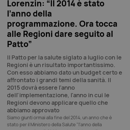
Lorenzin: “Il 2014 è stato
l’anno della
Scienza e Farmaci
programmazione. Ora tocca
Studi e Analisi
alle Regioni dare seguito al
Patto”
Lettere al direttore
Il Patto per la salute siglato a luglio con le
Edizioni Regionali
Regioni è un risultato importantissimo.
Con esso abbiamo dato un budget certo e
QS Pro
affrontato i grandi temi della sanità. Il
2015 dovrà essere l'anno
Professionisti Sanitari.AI
dell'implementazione, l'anno in cui le
Regioni devono applicare quello che
Abruzzo
QS Pro Gold
abbiamo approvato
QS Club
Newsletter
Siamo giunti ormai alla fine del 2014, un anno che è
Basilicata
Artrite & artrosi
stato per il Ministero della Salute "l'anno della