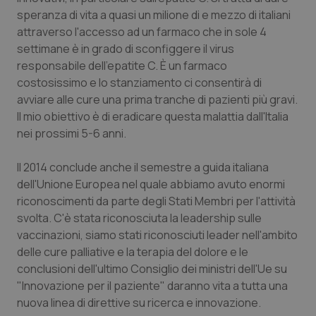
Valle D’Aosta
Oncodermatologia
speranza di vita a quasi un milione di e mezzo di italiani
attraverso l'accesso ad un farmaco che in sole 4
Veneto
Oncoematologia
settimane è in grado di sconfiggere il virus
responsabile dell'epatite C. È un farmaco
Oncologia & Nutrizione
costosissimo e lo stanziamento ci consentirà di
avviare alle cure una prima tranche di pazienti più gravi.
Psoriasi & pelle
Il mio obiettivo è di eradicare questa malattia dall'Italia
nei prossimi 5-6 anni.
Quotidiano Cardiologia
Il 2014 conclude anche il semestre a guida italiana
dell'Unione Europea nel quale abbiamo avuto enormi
Quotidiano Chirurgia
riconoscimenti da parte degli Stati Membri per l'attività
svolta. C'è stata riconosciuta la leadership sulle
Quotidiano Oncologia
vaccinazioni, siamo stati riconosciuti leader nell'ambito
delle cure palliative e la terapia del dolore e le
Quotidiano Pediatria
conclusioni dell'ultimo Consiglio dei ministri dell'Ue su
"Innovazione per il paziente" daranno vita a tutta una
Rene & patologie urogenitali
nuova linea di direttive su ricerca e innovazione.