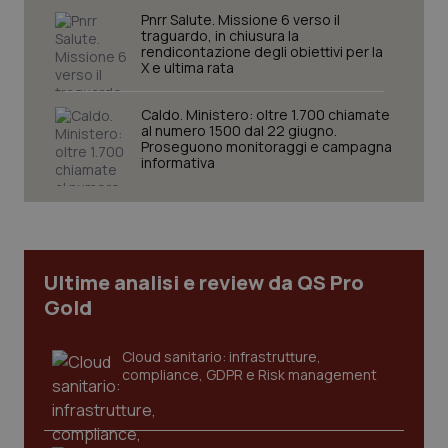
Pnrr Salute. Missione 6 verso il
traguardo, in chiusura la
rendicontazione degli obiettivi per la
X e ultima rata
Caldo. Ministero: oltre 1.700 chiamate
al numero 1500 dal 22 giugno.
Proseguono monitoraggi e campagna
CookieScriptConsent
5 mesi
CookieScript
informativa
settim
www.quotidianosanita.it
Ultime analisi e review da QS Pro
Gold
Cloud sanitario: infrastrutture,
compliance, GDPR e Risk management
tracking-sites-ironfish-
www.quotidianosanita.it
4
tracking-enable
settim
2 gior