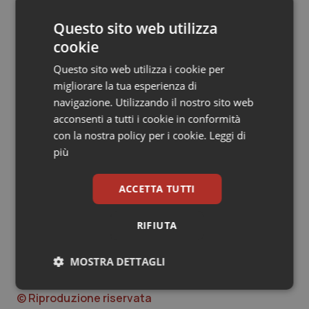
per il 2015 definiremo il Piano nazionale sulla fertilità,
sulla base del lavoro svolto dal gruppo di esperti che
Questo sito web utilizza
ho istituito pochi mesi fa.
cookie
Questo sito web utilizza i cookie per
Ed ora concludo rivolgendo di cuore a tutti voi un
migliorare la tua esperienza di
grande augurio di trascorrere in serenità e salute le
navigazione. Utilizzando il nostro sito web
prossime festività natalizie.
acconsenti a tutti i cookie in conformità
Buone feste a tutti!
con la nostra policy per i cookie.
Leggi di
più
Beatrice Lorenzin
ACCETTA TUTTI
Fonte: Editoriale sulla News Letter del Ministero della
Salute
RIFIUTA
Beatrice Lorenzin
MOSTRA DETTAGLI
20 Dicembre 2014
Necessari
Statistici
Marketing
© Riproduzione riservata