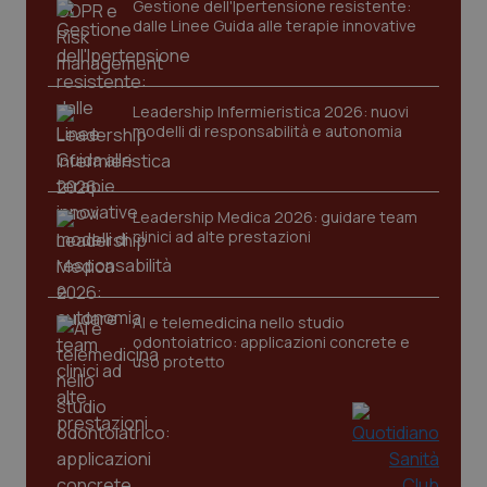
Gestione dell'Ipertensione resistente:
dalle Linee Guida alle terapie innovative
tracking-sites-ironfish-
www.quotidianosanita.it
4
session-id
settim
2 gior
Leadership Infermieristica 2026: nuovi
modelli di responsabilità e autonomia
_ga
1 anno
Google LLC
mes
.quotidianosanita.it
Leadership Medica 2026: guidare team
clinici ad alte prestazioni
AI e telemedicina nello studio
odontoiatrico: applicazioni concrete e
uso protetto