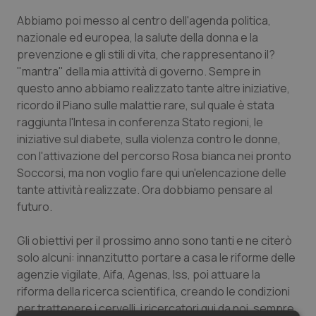
Salute orale & impianti
Abbiamo poi messo al centro dell'agenda politica,
nazionale ed europea, la salute della donna e la
Sangue & coagulazione
prevenzione e gli stili di vita, che rappresentano il?
"mantra" della mia attività di governo. Sempre in
questo anno abbiamo realizzato tante altre iniziative,
Tiroide
ricordo il Piano sulle malattie rare, sul quale è stata
raggiunta l'Intesa in conferenza Stato regioni, le
Tumore al seno
iniziative sul diabete, sulla violenza contro le donne,
con l'attivazione del percorso Rosa bianca nei pronto
Tumore ovarico
Soccorsi, ma non voglio fare qui un'elencazione delle
tante attività realizzate. Ora dobbiamo pensare al
Tumori del Polmone & Testa Collo
futuro.
Tumori gastrointestinali
Gli obiettivi per il prossimo anno sono tanti e ne citerò
solo alcuni: innanzitutto portare a casa le riforme delle
Ulcera & Reflusso
agenzie vigilate, Aifa, Agenas, Iss, poi attuare la
riforma della ricerca scientifica, creando le condizioni
per trattenere i cervelli, i ricercatori qui da noi, sempre
Vaccini