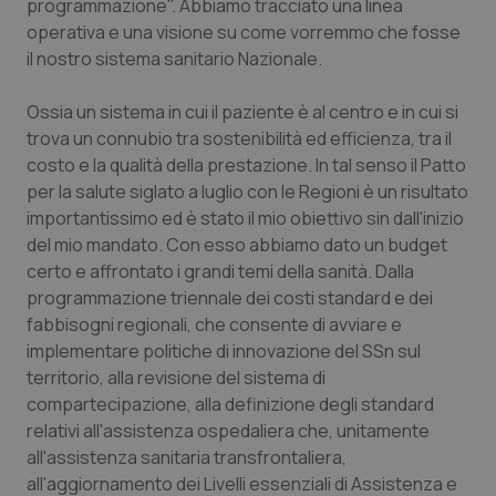
programmazione". Abbiamo tracciato una linea
Calabria
Asma & BPCO
operativa e una visione su come vorremmo che fosse
il nostro sistema sanitario Nazionale.
Campania
Car-T
Ossia un sistema in cui il paziente è al centro e in cui si
Emilia-Romagna
Colesterolo & coronaropatie
trova un connubio tra sostenibilità ed efficienza, tra il
costo e la qualità della prestazione. In tal senso il Patto
Friuli Venezia Giulia
Dermatite Atopica
per la salute siglato a luglio con le Regioni è un risultato
importantissimo ed è stato il mio obiettivo sin dall'inizio
del mio mandato. Con esso abbiamo dato un budget
Lazio
Diabete & glucometri
certo e affrontato i grandi temi della sanità. Dalla
programmazione triennale dei costi standard e dei
Liguria
Disturbi dell’umore
fabbisogni regionali, che consente di avviare e
implementare politiche di innovazione del SSn sul
Lombardia
Dolore
territorio, alla revisione del sistema di
compartecipazione, alla definizione degli standard
Marche
Donna & Salute
relativi all'assistenza ospedaliera che, unitamente
all'assistenza sanitaria transfrontaliera,
Molise
Epatiti
all'aggiornamento dei Livelli essenziali di Assistenza e