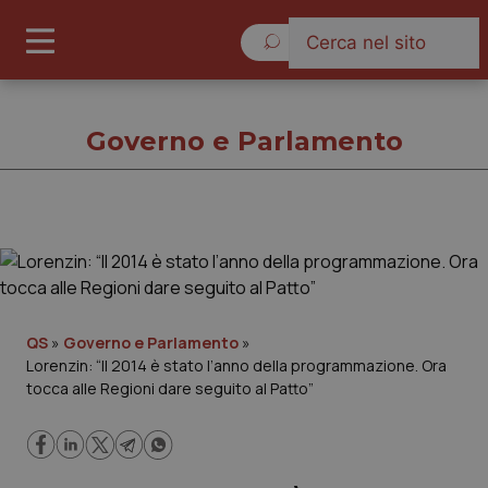
Sabato 8 Agosto 2026
Governo e Parlamento
Governo e Parlamento
Cronache
QS
»
Governo e Parlamento
»
Lorenzin: “Il 2014 è stato l’anno della programmazione. Ora
Governo e Parlamento
tocca alle Regioni dare seguito al Patto”
Regioni e Asl
Lavoro e Professioni