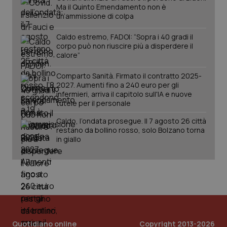
Ma il Quinto Emendamento non è
un’ammissione di colpa
Caldo estremo, FADOI: “Sopra i 40 gradi il
corpo può non riuscire più a disperdere il
calore”
Comparto Sanità. Firmato il contratto 2025-
_ga_KM60CM4NPH
.quotidianosanita.it
1 anno
2027. Aumenti fino a 240 euro per gli
mes
infermieri, arriva il capitolo sull'IA e nuove
tutele per il personale
Caldo, l’ondata prosegue. Il 7 agosto 26 città
restano da bollino rosso, solo Bolzano torna
in giallo
Fornitore
/
Nome
Scadenza
Descrizion
Dominio
Nome
Fornitore
/
Dominio
Scadenza
Des
_ga_0VMQEQKQ1N
.quotidianosanita.it
1 anno 1
Questo
mese
cookie
VISITOR_INFO1_LIVE
5 mesi 4
Que
Google LLC
viene
settimane
imp
.youtube.com
utilizzato
You
Quotidiano online
Copyright 2013-2026
da Google