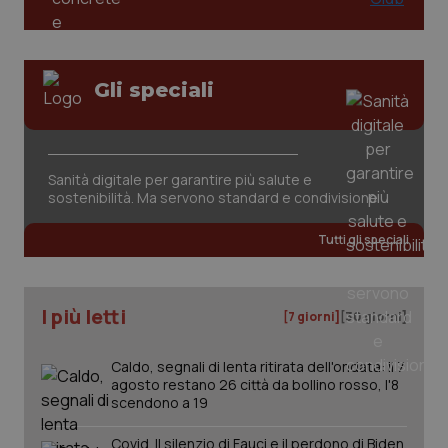
Gli speciali
Sanità digitale per garantire più salute e
sostenibilità. Ma servono standard e condivisione
PHPSESSID
Sessio
PHP.net
Tutti gli speciali
www.quotidianosanita.it
I più letti
[7 giorni]
[30 giorni]
Caldo, segnali di lenta ritirata dell'ondata: il 7
agosto restano 26 città da bollino rosso, l'8
scendono a 19
Covid. Il silenzio di Fauci e il perdono di Biden.