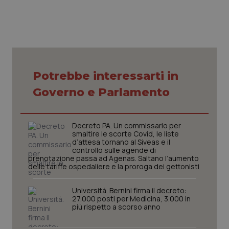
Necessari
Statistici
Marketing
Potrebbe interessarti in
I cookie necessari contribuiscono a rendere fruibile il
sito web abilitandone funzionalità di base quali la
Governo e Parlamento
navigazione sulle pagine e l'accesso alle aree
protette del sito. Il sito web non è in grado di
funzionare correttamente senza questi cookie.
Decreto PA. Un commissario per
Nome
Fornitore
/
Dominio
Scaden
smaltire le scorte Covid, le liste
VISITOR_PRIVACY_METADATA
5 mesi
YouTube
d’attesa tornano al Siveas e il
settim
.youtube.com
controllo sulle agende di
prenotazione passa ad Agenas. Saltano l’aumento
delle tariffe ospedaliere e la proroga dei gettonisti
Università. Bernini firma il decreto:
27.000 posti per Medicina, 3.000 in
più rispetto a scorso anno