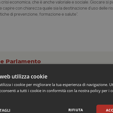
a crisi economica, che è anche valoriale e sociale. Giocare si 
capire con chiarezza quale sia la destinazione d’uso delle ri
tiche di prevenzione, formazione e salute”.
o e Parlamento
web utilizza cookie
finitivo del Senato: via libera al nuovo Policlin
ilizza i cookie per migliorare la tua esperienza di navigazione. Ut
a antincendio per gli ospedali
consenti a tutti i cookie in conformità con la nostra policy per i 
Senato ha approvato oggi pomeriggio in via definitiva il provvediment
enziato lo scorso 3 agosto dalla Camera....
RIFIUTA
TAGLI
ACC