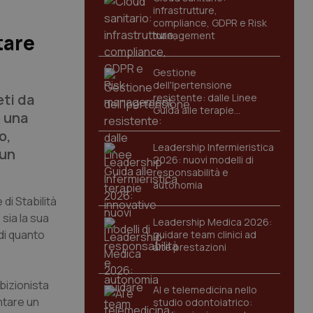
infrastrutture,
compliance, GDPR e Risk
management
tare
Gestione
dell'Ipertensione
ti da
resistente: dalle Linee
Guida alle terapie
e una
innovative
o,
Leadership Infermieristica
 un
2026: nuovi modelli di
responsabilità e
autonomia
di Stabilità
sia la sua
Leadership Medica 2026:
di quanto
guidare team clinici ad
alte prestazioni
bizionista
AI e telemedicina nello
ntare un
studio odontoiatrico: