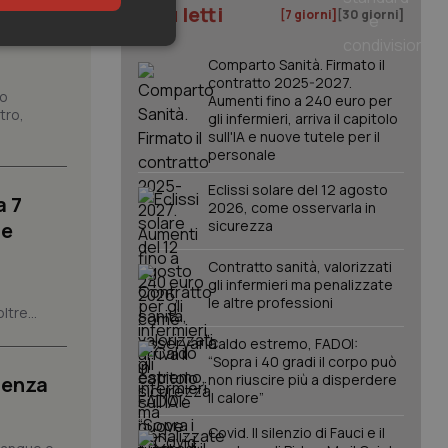
I più letti
[7 giorni]
[30 giorni]
keting
Comparto Sanità. Firmato il
contratto 2025-2027.
no
Aumenti fino a 240 euro per
tro,
gli infermieri, arriva il capitolo
sull'IA e nuove tutele per il
personale
Eclissi solare del 12 agosto
a 7
2026, come osservarla in
sicurezza
le
igazione sulle pagine
kie.
Contratto sanità, valorizzati
gli infermieri ma penalizzate
le altre professioni
er memorizzare le
ltre...
utente per la loro
 dati sul consenso
Caldo estremo, FADOI:
itiche e
tendo che le loro
“Sopra i 40 gradi il corpo può
ssioni future.
non riuscire più a disperdere
ienza
il calore”
l servizio Cookie-
erenze di consenso
sario che il banner
Covid. Il silenzio di Fauci e il
funzioni