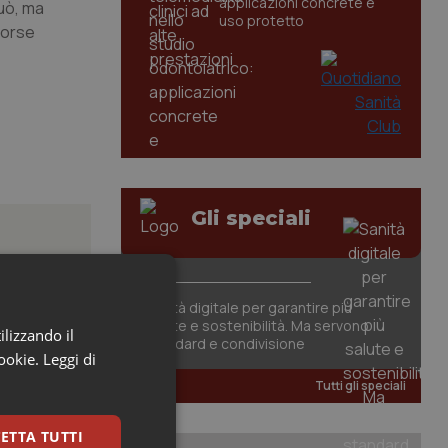
applicazioni concrete e
può, ma
uso protetto
sorse
Gli speciali
Sanità digitale per garantire più
ico
salute e sostenibilità. Ma servono
ilizzando il
standard e condivisione
cookie.
Leggi di
o, con voto
Tutti gli speciali
ETTA TUTTI