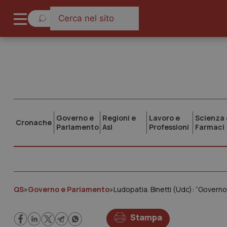
Governo e
Regioni e
Lavoro e
Scienza 
Cronache
Parlamento
Asl
Professioni
Farmaci
QS
»
Governo e Parlamento
»
Ludopatia. Binetti (Udc): “Gover
Stampa