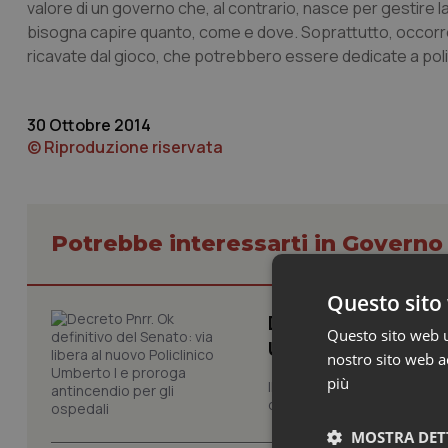
valore di un governo che, al contrario, nasce per gestire l
bisogna capire quanto, come e dove. Soprattutto, occorre 
ricavate dal gioco, che potrebbero essere dedicate a poli
30 Ottobre 2014
© Riproduzione riservata
Potrebbe interessarti in Govern
Questo sito 
Decreto Pnrr. Ok de
Questo sito web ut
Umberto I e prorog
nostro sito web ac
più
Il decreto Pnrr è legge. Il 
di fiducia, nel testo già lic
MOSTRA DET