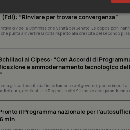
. Le opposizioni presentano la loro proposta di
sari
Statistici
Mar
i (FdI): “Rinviare per trovare convergenza”
egrativa divide la Commissione Sanità del Senato. Le opposizioni han
he punta a invertire la rotta rispetto alla crescita del secondo pilas
Necessari
Statistici
Marketing
. Schillaci al Cipess: “Con Accordi di Programm
lificazione e ammodernamento tecnologico del
tribuiscono a rendere fruibile il sito web abilitandone funzionalità di base quali la nav
protette del sito. Il sito web non è in grado di funzionare correttamente senza questi coo
”
Fornitore
/
Dominio
Scadenza
Descrizione
mma già sottoscritti dall’insediamento del governo, per un importo
METADATA
5 mesi 4
Questo cookie viene utilizzato p
YouTube
di di euro, destinati alle Regioni, e altri 9 in arrivo che garantiranno o
settimane
scelte di consenso e privacy dell'
.youtube.com
interazione con il sito. Registra i
del visitatore riguardo a varie pol
impostazioni sulla privacy, garan
preferenze siano onorate nelle se
ronto il Programma nazionale per l’autosuffic
nt
5 mesi 3
Questo cookie viene utilizzato da
CookieScript
 6 mln
settimane
Script.com per ricordare le pref
www.quotidianosanita.it
sui cookie dei visitatori. È neces
dei cookie di Cookie-Script.com 