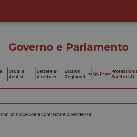
Governo e Parlamento
e
Studi e
Lettere al
Edizioni
Professionis
QS Pro
Analisi
direttore
Regionali
Sanitari.AI
no non chiarisce come contrastare dipendenza”