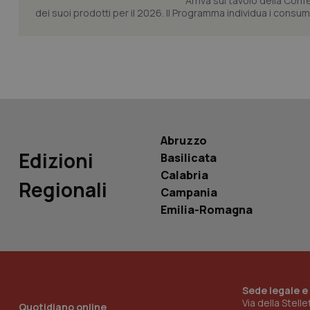
Arriva sul tavolo della Con
dei suoi prodotti per il 2026. Il Programma individua i consumi s
tracking-sites-ironf
tracking-enable
tracking-sites-ironf
session-id
_ga
Abruzzo
Edizioni
Basilicata
Calabria
Regionali
Campania
PHPSESSID
Emilia-Romagna
Sede legale e
_ga_KM60CM4NPH
Via della Stell
Quotidiano online