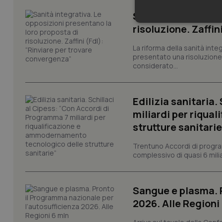
Sanità integrativa
Neces
risoluzione. Zaffin
La riforma della sanità int
presentato una risoluzione c
considerato...
Edilizia sanitaria
miliardi per riqua
I cookie necessari con
e l'accesso alle aree 
strutture sanitarie
Nome
Trentuno Accordi di progra
VISITOR_PRIVACY_
complessivo di quasi 6 miliar
Sangue e plasma. P
CookieScriptConse
2026. Alle Regioni