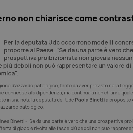
verno non chiarisce come contras
Per la deputata Udc occorrono modelli concre
proporre al Paese. "Se da una parte è vero ch
prospettiva proibizionista non giova a nessun
sce più deboli non può rappresentare un valore di
omica".
 gioco d’azzardo patologico, tanto da aver previsto nella Legge 
gie connesse alla dipendenza, ma continua a non chiarire quale 
rato in una nota la deputata dell’Udc
Paola Binetti
a proposito 
d’azzardo patologico.
nea Binetti -. Se da una parte è vero che una prospettiva proi
fferta di gioco e rivolta alle fasce più deboli non può rapprese