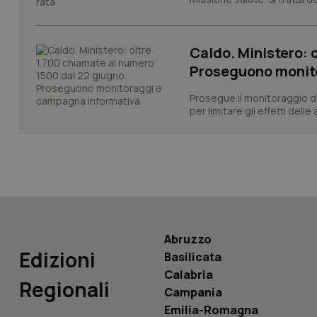
Caldo. Ministero: 
Proseguono monit
PHPSESSID
Prosegue il monitoraggio de
per limitare gli effetti dell
_ga_KM60CM4NPH
Abruzzo
Nome
Edizioni
Basilicata
Nome
VISITOR_INFO1_LIV
Calabria
Regionali
_ga_0VMQEQKQ1N
Campania
Emilia-Romagna