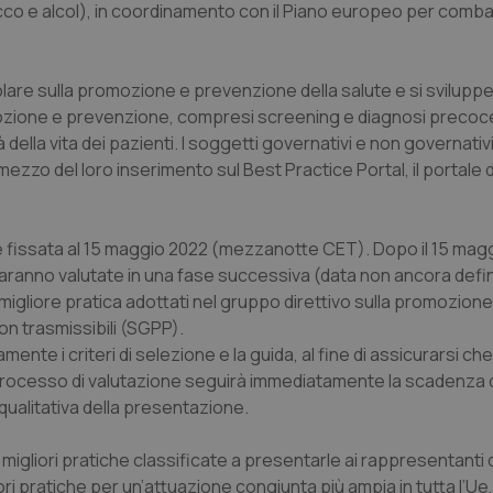
 tabacco e alcol), in coordinamento con il Piano europeo per comba
colare sulla promozione e prevenzione della salute e si svilupp
ozione e prevenzione, compresi screening e diagnosi precoc
à della vita dei pazienti. I soggetti governativi e non governativ
ezzo del loro inserimento sul Best Practice Portal, il portale de
è fissata al 15 maggio 2022 (mezzanotte CET). Dopo il 15 mag
ranno valutate in una fase successiva (data non ancora defin
migliore pratica adottati nel gruppo direttivo sulla promozione 
on trasmissibili (SGPP).
ente i criteri di selezione e la guida, al fine di assicurarsi che
. Il processo di valutazione seguirà immediatamente la scadenza 
qualitativa della presentazione.
igliori pratiche classificate a presentarle ai rappresentanti d
ori pratiche per un’attuazione congiunta più ampia in tutta l’Ue,