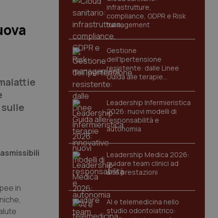
infrastrutture,
compliance, GDPR e Risk
management
uova
Gestione
dell'Ipertensione
resistente: dalle Linee
Guida alle terapie
malattie
innovative
e
Leadership Infermieristica
 sulle
2026: nuovi modelli di
responsabilità e
autonomia
asmissibili
Leadership Medica 2026:
guidare team clinici ad
alte prestazioni
opee in
oniche,
AI e telemedicina nello
alute
studio odontoiatrico: