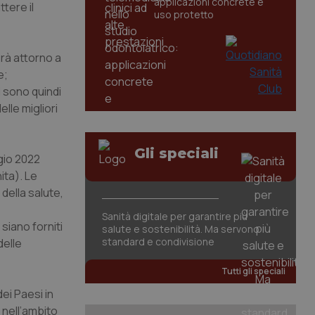
applicazioni concrete e
ttere il
uso protetto
erà attorno a
e;
i sono quindi
lle migliori
Gli speciali
gio 2022
ita). Le
della salute,
Sanità digitale per garantire più
 siano forniti
salute e sostenibilità. Ma servono
standard e condivisione
delle
Tutti gli speciali
ei Paesi in
 nell’ambito