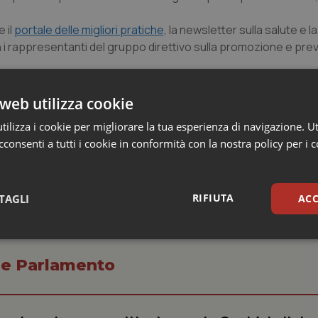
 il
portale delle migliori pratiche,
la newsletter sulla salute e l
con i rappresentanti del gruppo direttivo sulla promozione e pr
iungere l’obiettivo di sviluppo sostenibile per ridurre di un te
web utilizza cookie
 2030, attraverso la prevenzione e il trattamento e per aiutare
ilizza i cookie per migliorare la tua esperienza di navigazione. Ut
ute.
consenti a tutti i cookie in conformità con la nostra policy per i 
RIFIUTA
TAGLI
ACC
sari
Statistici
Mar
o e Parlamento