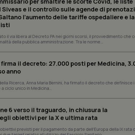
missario per smaltire le scorte Covid, le liste
 Siveas e il controllo sulle agende di prenotaz
Necessari
Statistici
Marketing
altano l’aumento delle tariffe ospedaliere e la
tribuiscono a rendere fruibile il sito web abilitandone funzionalità di base quali la nav
isti
protette del sito. Il sito web non è in grado di funzionare correttamente senza questi coo
Fornitore
/
Dominio
Scadenza
Descrizione
dato il via libera al Decreto PA nei giorni scorsi, il provvedimento che
nalità della pubblica amministrazione. Tra le norme...
METADATA
5 mesi 4
Questo cookie viene utilizzato p
YouTube
settimane
scelte di consenso e privacy dell'
.youtube.com
interazione con il sito. Registra i
del visitatore riguardo a varie pol
impostazioni sulla privacy, garan
 firma il decreto: 27.000 posti per Medicina, 3.
preferenze siano onorate nelle se
rso anno
nt
5 mesi 3
Questo cookie viene utilizzato da
CookieScript
settimane
Script.com per ricordare le pref
www.quotidianosanita.it
sui cookie dei visitatori. È neces
 della Ricerca, Anna Maria Bernini, ha firmato il decreto che definisce i
dei cookie di Cookie-Script.com 
 a ciclo unico in Medicina...
correttamente.
ish-
www.quotidianosanita.it
4
Questo cookie è impostato dall'a
settimane
abilitare il sistema di tracking a
2 giorni
ne 6 verso il traguardo, in chiusura la
li obiettivi per la X e ultima rata
ish-
www.quotidianosanita.it
4
Questo cookie è impostato dall'a
settimane
assegnare un identificatore generi
2 giorni
i obiettivi previsti per il pagamento da parte dell’Europa della IX rata
1 anno 1
Questo nome di cookie è associa
Google LLC
 due target relativi all’utilizzo del Fasciolo Sanitario...