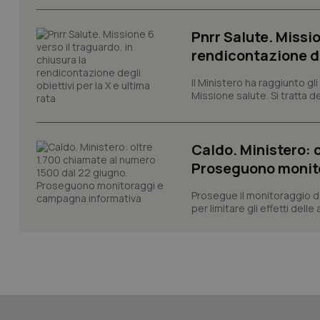
Pnrr Salute. Missio
rendicontazione deg
_ga_KM60CM4NPH
Il Ministero ha raggiunto gl
Missione salute. Si tratta dei
Nome
Caldo. Ministero: 
Nome
VISITOR_INFO1_LIV
Proseguono monit
_ga_0VMQEQKQ1N
Prosegue il monitoraggio de
per limitare gli effetti dell
__Secure-YNID
YSC
__Secure-