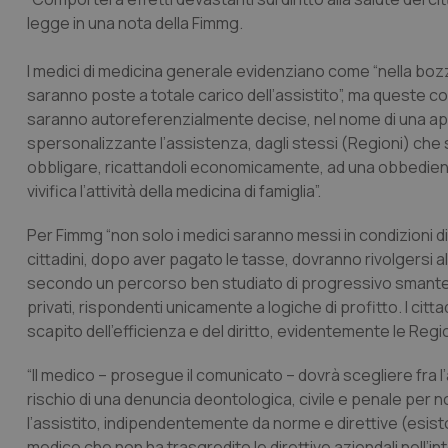
legge in una nota della Fimmg.
I medici di medicina generale evidenziano come “nella bozza
saranno poste a totale carico dell’assistito
”, ma queste c
saranno autoreferenzialmente decise, nel nome di una appr
spersonalizzante l’assistenza, dagli stessi (Regioni) che 
obbligare, ricattandoli economicamente, ad una obbedienz
vivifica l’attività della medicina di famiglia”.
Per Fimmg “non solo i medici saranno messi in condizioni di o
cittadini, dopo aver pagato le tasse, dovranno rivolgersi 
secondo un percorso ben studiato di progressivo smantella
privati, rispondenti unicamente a logiche di profitto. I citta
scapito dell’efficienza e del diritto, evidentemente le Regio
“Il medico – prosegue il comunicato – dovrà scegliere fr
rischio di una denuncia deontologica, civile e penale per n
l’assistito, indipendentemente da norme e direttive (esisto
medico che non ha trasgredito le direttive aziendali nell’i