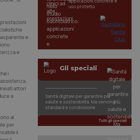
applicazioni concrete e
uso protetto
e prestazioni
ialistiche
trasparente e
liono
terizza e
Gli speciali
che i
 assistenza,
neati attori
nduce a
Sanità digitale per garantire più
salute e sostenibilità. Ma servono
standard e condivisione
gono al
Tutti gli speciali
ile per
sabile il
ere il