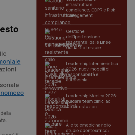
infrastrutture,
compliance, GDPR e Risk
management
uesto
Gestione
dell'Ipertensione
resistente: dalle Linee
Guida alle terapie
lle
innovative
imoniale
Leadership Infermieristica
azioni
2026: nuovi modelli di
responsabilità e
autonomia
rsonale
 Fnomceo
Leadership Medica 2026:
guidare team clinici ad
alte prestazioni
 della
ate.
AI e telemedicina nello
studio odontoiatrico:
zione”. Si