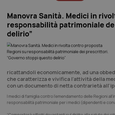
Manovra Sanità. Medici in rivo
responsabilità patrimoniale de
delirio”
ricattandoli economicamente, ad una obbedie
che caratterizza e vivifica l’attività della me
con un documento di netta contrarietà all'ip
I medici di famiglia contro l’emendamento delle Regioni all’i
responsabilità patrimoniale per i medici (dipendenti e con
“Comporterà effetti devastanti sul diritto alla salute dei citt