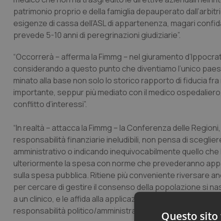
patrimonio proprio e della famiglia depauperato dall’arbitr
esigenze di cassa dell’ASL di appartenenza, magari confid
prevede 5-10 anni di peregrinazioni giudiziarie”.
“Occorrerà – afferma la Fimmg – nel giuramento d’Ippocrate a
considerando a questo punto che diventiamo l’unico paese 
minato alla base non solo lo storico rapporto di fiducia fr
importante, seppur più mediato con il medico ospedaliero, 
conflitto d’interessi”.
“In realtà – attacca la Fimmg – la Conferenza delle Regioni, d
responsabilità finanziarie ineludibili, non pensa di scegli
amministrativo o indicando inequivocabilmente quello ch
ulteriormente la spesa con norme che prevederanno appa
sulla spesa pubblica. Ritiene più conveniente riversare anch
per cercare di gestire il consenso della popolazione si n
a un clinico, e le affida alla applicazione di capri sacrificali
responsabilità politico/amministrative”.
Questo sito 