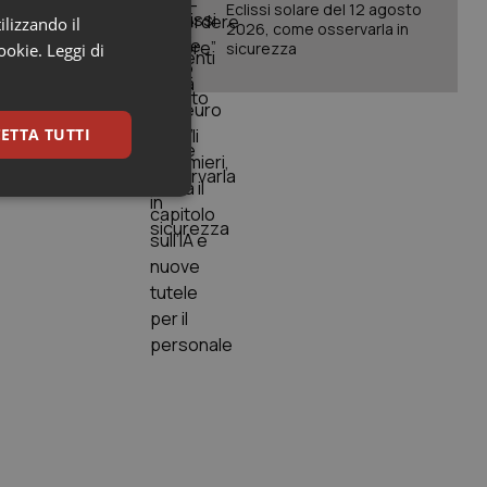
Eclissi solare del 12 agosto
ilizzando il
ni e anche ai
2026, come osservarla in
sicurezza
cookie.
Leggi di
he
one. Il
tra
e tutti alle
ETTA TUTTI
iangere con
keting
igazione sulle pagine
kie.
er memorizzare le