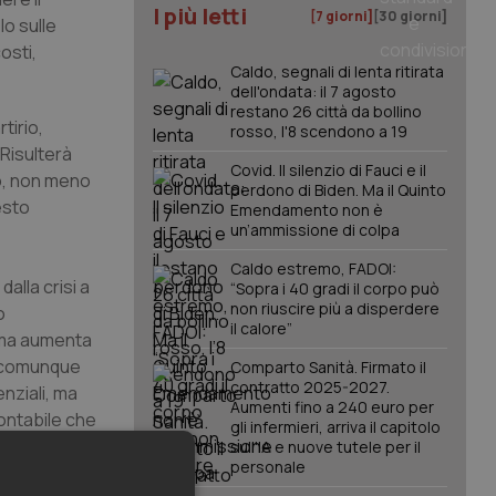
I più letti
[7 giorni]
[30 giorni]
lo sulle
osti,
Caldo, segnali di lenta ritirata
dell'ondata: il 7 agosto
restano 26 città da bollino
tirio,
rosso, l'8 scendono a 19
Risulterà
Covid. Il silenzio di Fauci e il
lo, non meno
perdono di Biden. Ma il Quinto
esto
Emendamento non è
un’ammissione di colpa
Caldo estremo, FADOI:
alla crisi a
“Sopra i 40 gradi il corpo può
non riuscire più a disperdere
o
il calore”
 ma aumenta
o comunque
Comparto Sanità. Firmato il
contratto 2025-2027.
enziali, ma
Aumenti fino a 240 euro per
ontabile che
gli infermieri, arriva il capitolo
sull'IA e nuove tutele per il
personale