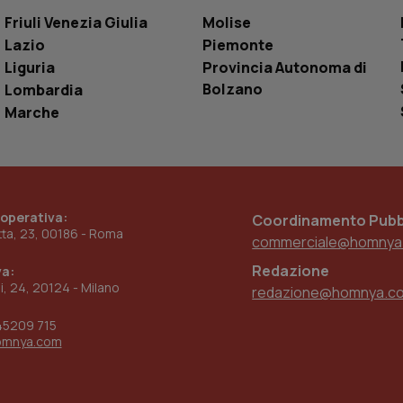
settimane
dell'autenticazione e della personalizzazi
utente
Friuli Venezia Giulia
Molise
Lazio
Piemonte
www.quotidianosanita.it
4
Questo cookie è impostato dall'applicazion
settimane
sistema di tracking solo in caso di utenti 
Liguria
Provincia Autonoma di
2 giorni
provider WelfareLink.
Bolzano
Lombardia
Marche
 operativa:
Coordinamento Pubbl
etta, 23, 00186 - Roma
commerciale@homnya
Redazione
va:
ni, 24, 20124 - Milano
redazione@homnya.c
45209 715
omnya.com