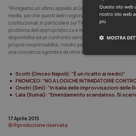
Questo sito web ut
“Rivolgiamo un ultimo appello al Governo- conclude la nota – 
nostro sito web ac
media, perché questi deliri regionali possano essere ferma
più
costituzionali, in particolare sul Titolo V, affinché non si dia
problema dell’appropriatezza e in genere degli sprechi in 
disponibilità ad un confronto serio e approfondito con tutti 
MOSTRA DET
proprie responsabilità, i medici per primi, perché se l’o
una coscienza sgombra da rimorsi”.
Neces
Scotti (Omceo Napoli): “È un ricatto ai medici”
FNOMCEO: “NO A LOGICHE INTIMIDATORIE CONTRO 
Onotri (Smi): “In balia delle improvvisazioni delle 
Lala (Sumai): “Emendamento scandaloso. Si scarica 
I cookie necessari con
e l'accesso alle aree 
17 Aprile 2015
Nome
© Riproduzione riservata
VISITOR_PRIVACY_