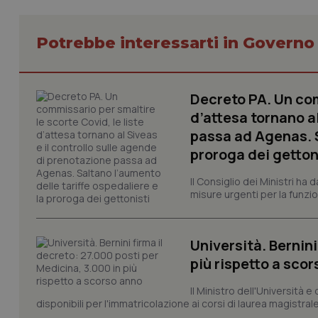
Potrebbe interessarti in Govern
CookieScriptConse
Decreto PA. Un com
d’attesa tornano al
tracking-sites-ironf
passa ad Agenas. S
tracking-enable
proroga dei getton
tracking-sites-ironf
session-id
Il Consiglio dei Ministri ha 
misure urgenti per la funzio
_ga
Università. Bernini
più rispetto a sco
Il Ministro dell'Università e
disponibili per l'immatricolazione ai corsi di laurea magistrale
PHPSESSID