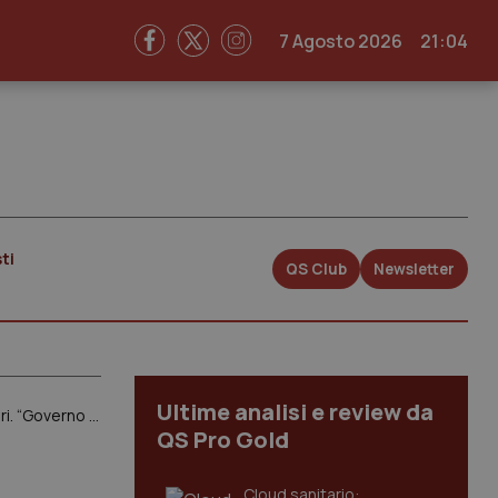
7 Agosto 2026
21:04
ti
QS Club
Newsletter
Ultime analisi e review da
Manovra Sanità. Medici in rivolta contro proposta Regioni su responsabilità patrimoniale dei prescrittori. “Governo stoppi questo delirio”
QS Pro Gold
Cloud sanitario: