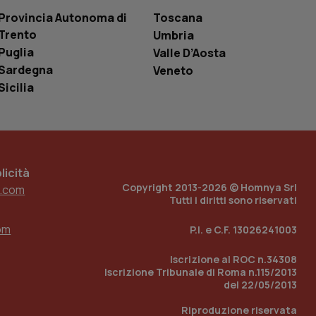
one dell’esperienza
Provincia Autonoma di
Toscana
Trento
Umbria
e per abilitare il
loggato con identity
Puglia
Valle D’Aosta
Sardegna
Veneto
Sicilia
icità
Copyright 2013-2026 © Homnya Srl
.com
Tutti i diritti sono riservati
om
P.I. e C.F. 13026241003
Iscrizione al ROC n.34308
Iscrizione Tribunale di Roma n.115/2013
del 22/05/2013
Riproduzione riservata