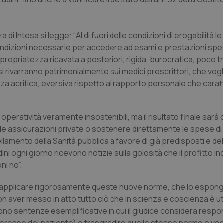
 di Intesa si legge: “
Al di fuori delle condizioni di erogabilità l
ondizioni necessarie per accedere ad esami e prestazioni spec
opriatezza ricavata a posteriori, rigida, burocratica, poco 
si rivarranno patrimonialmente sui medici prescrittori, che vog
a acritica, eversiva rispetto al rapporto personale che carat
peratività veramente insostenibili, ma il risultato finale sarà 
alle assicurazioni private o sostenere direttamente le spese di
mento della Sanità pubblica a favore di già predisposti e deli
dini ogni giorno ricevono notizie sulla golosità che il profitto i
ni no”.
a l’applicare rigorosamente queste nuove norme, che lo espon
on aver messo in atto tutto ciò che in scienza e coscienza è ut
no sentenze esemplificative in cui il giudice considera respon
nteresse del paziente) o trasgredire quelle stesse norme e ved