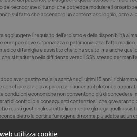
io del tecnocrate di turno, che potrebbe modulare il proprio ze
ando sul fatto che accendere un contenzioso legale, oltre ai c
ggiungere il requisito dell’eroismo e della disponibilità al mar
europeo dove si “penalizza e patrimonializza” l’atto medico. 
a medico di famiglia e assistito che lo ha scelto, ma anche quel
che si tradurrà nella diffidenza verso il SSN stesso per manif
opo aver gestito male la sanità negli ultimi 15 anni, richiamata d
ere con chiarezza e trasparenza, riducendo il pletorico apparat
e le condizioni economiche non consentono più di concedere,
rati di controllo e conseguenti contenziosi, che graverann
e i costi gestionali sul cittadino mentre gli nega quelli assist
asconde dietro la cortina fumogena di norme più adatte ad un c
 già selezionati, i medici, per precostituire una via di fuga dalle
web utilizza cookie