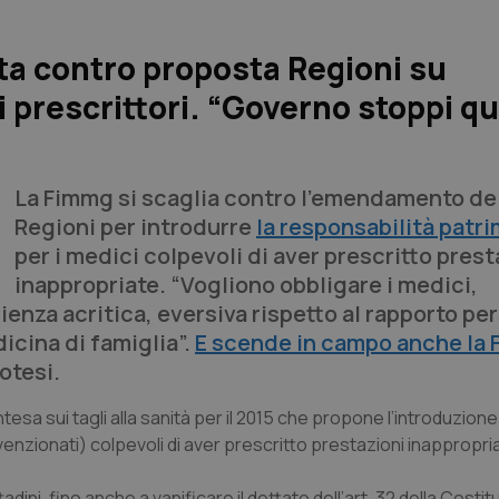
lta contro proposta Regioni su
i prescrittori. “Governo stoppi q
La Fimmg si scaglia contro l’emendamento de
Regioni per introdurre
la responsabilità patr
per i medici colpevoli di aver prescritto prest
inappropriate. “Vogliono obbligare i medici,
nza acritica, eversiva rispetto al rapporto pe
dicina di famiglia”.
E scende in campo anche la
otesi.
ntesa sui tagli alla sanità per il 2015 che propone l’introduzione
venzionati) colpevoli di aver prescritto prestazioni inappropri
adini, fino anche a vanificare il dettato dell’art. 32 della Costitu