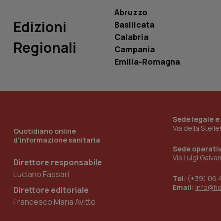
ROLLOUT_TOKEN
Abruzzo
Edizioni
Basilicata
tracking-sites-
ironfish-tracking-
Calabria
named-enable
Regionali
Campania
Emilia-Romagna
Sede legale e
Via della Stell
Quotidiano online
d'informazione sanitaria
Sede operati
Via Luigi Galva
Direttore responsabile
Luciano Fassari
Tel:
(+39) 06 
Email:
info@h
Direttore editoriale
Francesco Maria Avitto