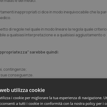
ei malati e dei medici.
ortamenti inappropriati ci dice in modo inequivocabile che la par
medico.
tto di regole nel quale in modo lineare la regola quale criteri
bile a qualsiasi interpretazione e a qualsiasi aggiustamento o
ppropriatezza
” sarebbe quindi:
oni, contingenze;
 le sue conseguenze.
ina amministrata non è altro che la sua maldestra falsificazio
web utilizza cookie
neare sui costi della cura. Cioè è una contro riforma.
ilizza i cookie per migliorare la tua esperienza di navigazione. Ut
riatezza per farne addirittura una controriforma?
consenti a tutti i cookie in conformità con la nostra policy per i 