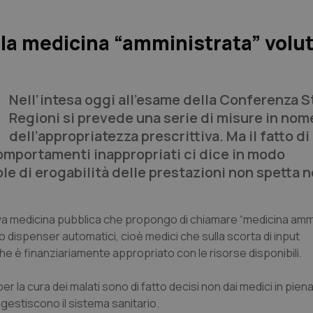
ella medicina “amministrata” volu
Nell’intesa oggi all’esame della Conferenza S
Regioni si prevede una serie di misure in nom
dell’appropriatezza prescrittiva. Ma il fatto di
comportamenti inappropriati ci dice in modo
ole di erogabilità delle prestazioni non spetta n
ova medicina pubblica che propongo di chiamare “
medicina ammi
 dispenser automatici, cioè medici che sulla scorta di input
e è finanziariamente appropriato con le risorse disponibili.
er la cura dei malati sono di fatto decisi non dai medici in pie
 gestiscono il sistema sanitario.