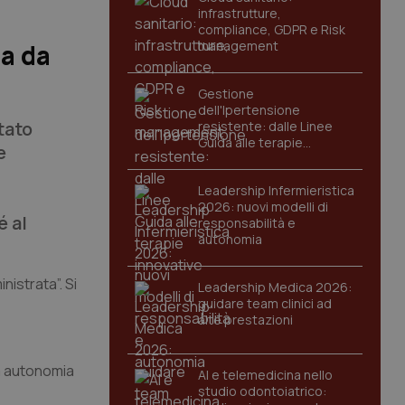
infrastrutture,
compliance, GDPR e Risk
management
ta da
Gestione
dell'Ipertensione
tato
resistente: dalle Linee
Guida alle terapie
e
innovative
Leadership Infermieristica
2026: nuovi modelli di
é al
responsabilità e
autonomia
nistrata”.
Si
Leadership Medica 2026:
guidare team clinici ad
alte prestazioni
na autonomia
AI e telemedicina nello
studio odontoiatrico: