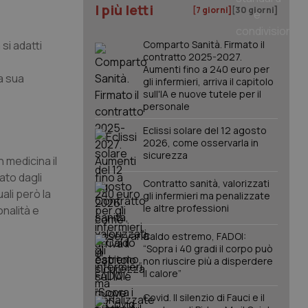
I più letti
[7 giorni]
[30 giorni]
si adatti
Comparto Sanità. Firmato il
contratto 2025-2027.
Aumenti fino a 240 euro per
a sua
gli infermieri, arriva il capitolo
sull'IA e nuove tutele per il
personale
Eclissi solare del 12 agosto
2026, come osservarla in
sicurezza
n medicina il
ato dagli
Contratto sanità, valorizzati
ali però la
gli infermieri ma penalizzate
le altre professioni
onalità e
Caldo estremo, FADOI:
“Sopra i 40 gradi il corpo può
non riuscire più a disperdere
il calore”
Covid. Il silenzio di Fauci e il