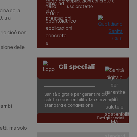
applicazioni concrete e
uso protetto
cina della
9, tra
ario cioè non
esione delle
Gli speciali
;
Sanità digitale per garantire più
salute e sostenibilità. Ma servono
standard e condivisione
rambi
Tutti gli speciali
etti, ma solo