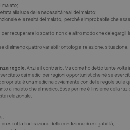
l malato;
ata alla luce delle necessità reali del malato;
enzionale e la realtà del malato, perché è improbabile che essa 
per recuperare lo scarto non c’è altro modo che delegargli l
e di almeno quattro variabili: ontologia relazione, situazione,
enza regole
. Anzi è il contrario. Ma come ho detto tante volte i
 esercitato dai medici per ragioni opportunistiche né se esercit
propriata è una medicina ovviamente con delle regole sulle qu
nto al malato che al medico. Essa per me è l’insieme della razi
tà relazionale.
te;
e prescritta l'indicazione della condizione di erogabilità;