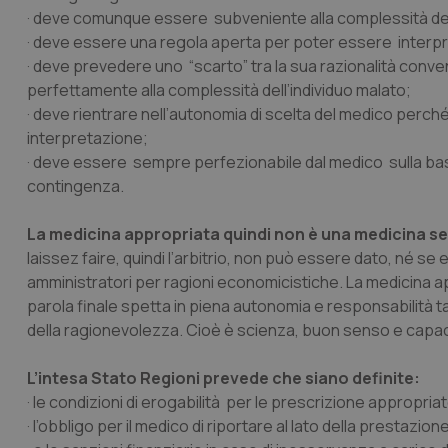
· deve comunque essere
subveniente
alla complessità de
· deve essere una regola
aperta
per poter essere interpret
· deve prevedere uno “
scarto
” tra la sua razionalità conv
perfettamente alla complessità dell’individuo malato;
· deve rientrare
nell’autonomia di scelta
del medico perché 
interpretazione;
· deve essere sempre
perfezionabile
dal medico sulla bas
contingenza.
La medicina appropriata quindi non è una medicina s
laissez faire, quindi l’arbitrio, non può essere dato, né se
amministratori per ragioni economicistiche. La medicina ap
parola finale spetta in piena autonomia e responsabilità ta
della ragionevolezza. Cioè è scienza, buon senso e capaci
L’intesa Stato Regioni prevede che siano definite:
· le condizioni di erogabilità per le prescrizione appropria
· l’obbligo per il medico di riportare al lato della prestazion