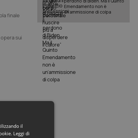
perdono di Biden. Ma il Quinto
Emendamento non è
un’ammissione di colpa
ola finale
o opera sui
ne con
ilizzando il
cookie.
Leggi di