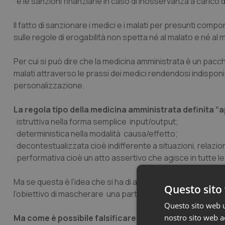
· e le sanzioni finanziarie in caso di inosservanza a carico d
Il fatto di sanzionare i medici e i malati per presunti comp
sulle regole di erogabilità non spetta né al malato e né al 
Per cui si può dire che la medicina amministrata è un pacche
malati attraverso le prassi dei medici rendendosi indisponi
personalizzazione.
La regola tipo della medicina amministrata definita “
a
·
istruttiva
nella forma semplice input/output;
·
deterministica
nella modalità causa/effetto;
·
decontestualizzata
cioè indifferente a situazioni, relazi
·
performativa
cioè un atto assertivo che agisce in tutte
Ma se questa è l’idea che si ha di appropriatezza, la medic
Questo sito 
l’obiettivo di mascherare una particolare forma di taglio li
Questo sito web ut
Ma come è possibile falsificare il concetto di approp
nostro sito web ac