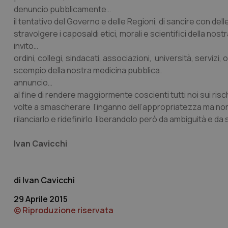
denuncio pubblicamente…
CookieScriptConse
il tentativo del Governo e delle Regioni, di sancire con del
stravolgere i caposaldi etici, morali e scientifici della no
invito…
ordini, collegi, sindacati, associazioni, università, servizi,
tracking-sites-ironf
tracking-enable
scempio della nostra medicina pubblica.
annuncio…
tracking-sites-ironf
al fine di rendere maggiormente coscienti tutti noi sui ri
session-id
volte a smascherare l’inganno dell’appropriatezza ma non
_ga
rilanciarlo e ridefinirlo liberandolo però da ambiguità e da 
Ivan Cavicchi
Ivan Cavicchi
PHPSESSID
29 Aprile 2015
© Riproduzione riservata