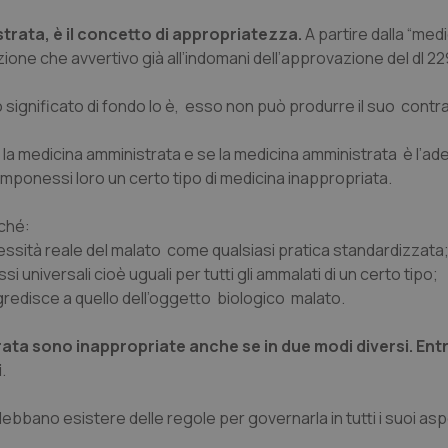
istrata, è il concetto di appropriatezza.
A partire dalla “
medi
zione che avvertivo già all’indomani dell’approvazione del dl 22
 significato di fondo lo è, esso non può produrre il suo contr
i la medicina amministrata e se la medicina amministrata è l’ad
imponessi loro un certo tipo di medicina inappropriata.
rché:
essità reale del malato come qualsiasi pratica standardizzata
universali cioè uguali per tutti gli ammalati di un certo tipo;
gredisce a quello dell’oggetto biologico malato.
rata sono inappropriate anche se in due modi diversi. Ent
i
.
ebbano esistere delle regole per governarla in tutti i suoi asp