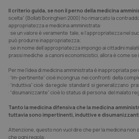
Il criterio guida, se non il perno della medicina ammin
scelta
” (Bollati Boringhieri 2000) ho rimarcato la contraddi
appropriatezza e medicina amministrata:
· se un valore è veramente tale, e l’appropriatezza nel suo
può produrre inappropriatezza;
· se in nome dell’appropriatezza impongo ai cittadini malat
prassi mediche a canoni economicistici, allora è come se 
Per me l’idea di medicina amministrata è inappropriata pe
· “
im-pertinente
” cioè incongrua nei confronti della compl
· “
induttiva
” cioè da regole standard si generalizzano prassi 
·
“disumanizzante”
cioè lo status di persona del malato re
Tanto la medicina difensiva che la medicina amminist
tuttavia sono impertinenti, induttive e disumanizzant
Attenzione, questo non vuol dire che per la medicina non d
che ogni regola: