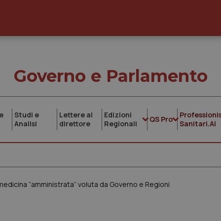
Governo e Parlamento
e
Studi e
Lettere al
Edizioni
Professionis
QS Pro
Analisi
direttore
Regionali
Sanitari.AI
a medicina “amministrata” voluta da Governo e Regioni