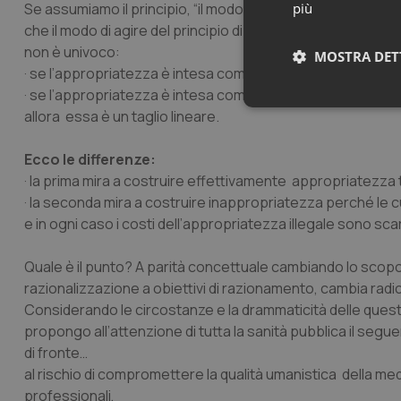
Se assumiamo il principio, “
il modo di operare di ciascuna
più
che il modo di agire del principio di appropriatezza dipe
non è univoco:
MOSTRA DET
· se l’appropriatezza è intesa come nella legge 229 allora
· se l’appropriatezza è intesa come nell’accordo Stato Re
Neces
allora essa è un taglio lineare.
Ecco le differenze:
· la prima mira a costruire effettivamente appropriatezza
· la seconda mira a costruire inappropriatezza perché le c
e in ogni caso i costi dell’appropriatezza illegale sono scar
Quale è il punto? A parità concettuale cambiando lo scopo 
I cookie necessari con
e l'accesso alle aree 
razionalizzazione a obiettivi di razionamento, cambia radic
Considerando le circostanze e la drammaticità delle questi
Nome
propongo all’attenzione di tutta la sanità pubblica il segue
VISITOR_PRIVACY_
di fronte…
al rischio di compromettere la qualità umanistica della medici
professionali,