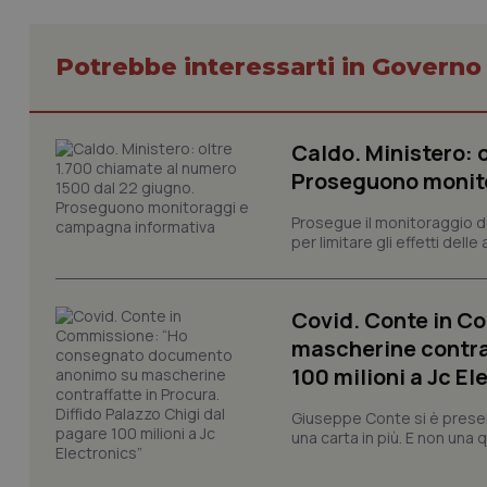
_ga_KM60CM4NPH
Potrebbe interessarti in Govern
Caldo. Ministero: 
Nome
Nome
Proseguono monit
VISITOR_INFO1_LIV
_ga_0VMQEQKQ1N
Prosegue il monitoraggio de
per limitare gli effetti dell
__Secure-YNID
Covid. Conte in 
mascherine contraf
YSC
100 milioni a Jc El
__Secure-
Giuseppe Conte si è presen
ROLLOUT_TOKEN
una carta in più. E non una
tracking-sites-