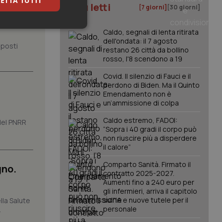
ETTA TUTTI
I più letti
[7 giorni]
[30 giorni]
000 in
keting
Caldo, segnali di lenta ritirata
dell'ondata: il 7 agosto
 posti
restano 26 città da bollino
rosso, l'8 scendono a 19
Covid. Il silenzio di Fauci e il
perdono di Biden. Ma il Quinto
Emendamento non è
un’ammissione di colpa
igazione sulle pagine
Caldo estremo, FADOI:
 del PNRR
kie.
“Sopra i 40 gradi il corpo può
non riuscire più a disperdere
il calore”
er memorizzare le
utente per la loro
Comparto Sanità. Firmato il
gno.
 dati sul consenso
contratto 2025-2027.
itiche e
Aumenti fino a 240 euro per
tendo che le loro
ssioni future.
gli infermieri, arriva il capitolo
sull'IA e nuove tutele per il
lla Salute
l servizio Cookie-
personale
.
erenze di consenso
sario che il banner