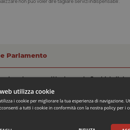
nalizzare non può voler dire tagliare servizi indispensabili”.
o e Parlamento
missario per smaltire le scorte Covid, le liste
 Siveas e il controllo sulle agende di prenotaz
web utilizza cookie
altano l’aumento delle tariffe ospedaliere e la
isti
ilizza i cookie per migliorare la tua esperienza di navigazione. Ut
consenti a tutti i cookie in conformità con la nostra policy per i 
dato il via libera al Decreto PA nei giorni scorsi, il provvedimento che
nalità della pubblica amministrazione. Tra le norme...
RIFIUTA