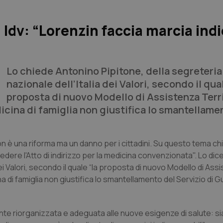
Idv: “Lorenzin faccia marcia indi
Lo chiede Antonino Pipitone, della segreteria
nazionale dell’Italia dei Valori, secondo il qua
proposta di nuovo Modello di Assistenza Terri
dicina di famiglia non giustifica lo smantellame
on è una riforma ma un danno per i cittadini. Su questo tema ch
ivedere l'Atto di indirizzo per la medicina convenzionata". Lo dic
 dei Valori, secondo il quale “la proposta di nuovo Modello di Ass
ina di famiglia non giustifica lo smantellamento del Servizio di G
mente riorganizzata e adeguata alle nuove esigenze di salute: s