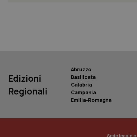
tracking-sites-ironf
tracking-enable
tracking-sites-ironf
session-id
_ga
Abruzzo
Edizioni
Basilicata
Calabria
Regionali
Campania
PHPSESSID
Emilia-Romagna
_ga_KM60CM4NPH
Sede legale e