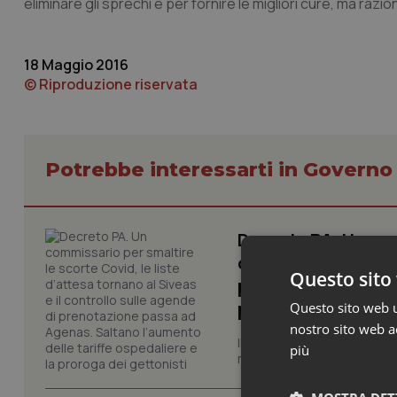
eliminare gli sprechi e per fornire le migliori cure, ma razio
18 Maggio 2016
© Riproduzione riservata
Potrebbe interessarti in Govern
Decreto PA. Un com
d’attesa tornano al
Questo sito 
passa ad Agenas. S
proroga dei getton
Questo sito web ut
nostro sito web ac
Il Consiglio dei Ministri ha 
più
misure urgenti per la funzio