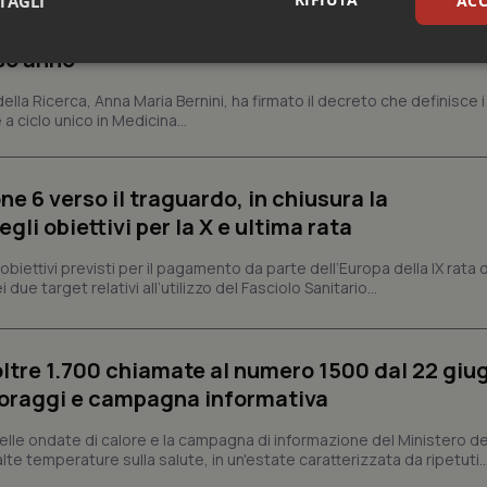
TAGLI
ACC
 firma il decreto: 27.000 posti per Medicina, 3.
rso anno
sari
Statistici
Mar
 della Ricerca, Anna Maria Bernini, ha firmato il decreto che definisce i
 a ciclo unico in Medicina...
ne 6 verso il traguardo, in chiusura la
Necessari
Statistici
Marketing
li obiettivi per la X e ultima rata
tribuiscono a rendere fruibile il sito web abilitandone funzionalità di base quali la nav
i obiettivi previsti per il pagamento da parte dell’Europa della IX rata
protette del sito. Il sito web non è in grado di funzionare correttamente senza questi coo
 due target relativi all’utilizzo del Fasciolo Sanitario...
Fornitore
/
Dominio
Scadenza
Descrizione
METADATA
5 mesi 4
Questo cookie viene utilizzato p
YouTube
settimane
scelte di consenso e privacy dell'
.youtube.com
oltre 1.700 chiamate al numero 1500 dal 22 giu
interazione con il sito. Registra i
del visitatore riguardo a varie pol
oraggi e campagna informativa
impostazioni sulla privacy, garan
preferenze siano onorate nelle se
lle ondate di calore e la campagna di informazione del Ministero de
nt
5 mesi 3
Questo cookie viene utilizzato da
CookieScript
e alte temperature sulla salute, in un'estate caratterizzata da ripetuti..
settimane
Script.com per ricordare le pref
www.quotidianosanita.it
sui cookie dei visitatori. È neces