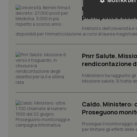
MOSTRA DET
Università. Bernini
più rispetto a sco
Neces
Il Ministro dell'Università e
disponibili per l'immatricolazione ai corsi di laurea magistrale
Pnrr Salute. Missio
rendicontazione deg
I cookie necessari con
Il Ministero ha raggiunto gl
e l'accesso alle aree 
Missione salute. Si tratta dei
Nome
VISITOR_PRIVACY_
Caldo. Ministero: 
Proseguono monit
Prosegue il monitoraggio de
CookieScriptConse
per limitare gli effetti dell