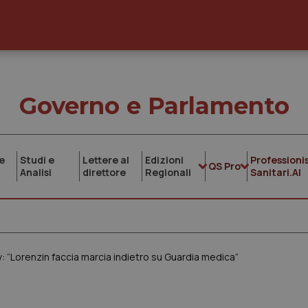
Governo e Parlamento
e
Studi e
Lettere al
Edizioni
Professionis
QS Pro
Analisi
direttore
Regionali
Sanitari.AI
: “Lorenzin faccia marcia indietro su Guardia medica”