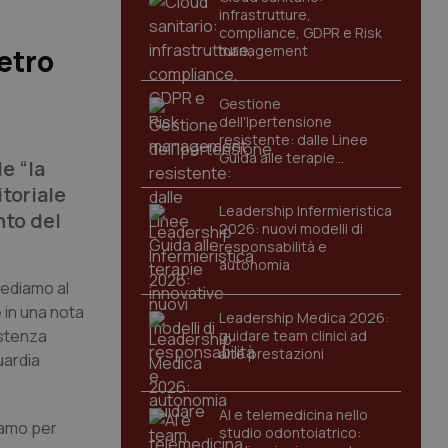
infrastrutture,
compliance, GDPR e Risk
management
etro
Gestione
dell'Ipertensione
resistente: dalle Linee
Guida alle terapie
le “la
innovative
toriale
Leadership Infermieristica
nto del
2026: nuovi modelli di
responsabilità e
autonomia
iediamo al
e in una nota
Leadership Medica 2026:
istenza
guidare team clinici ad
alte prestazioni
uardia
AI e telemedicina nello
iamo per
studio odontoiatrico: