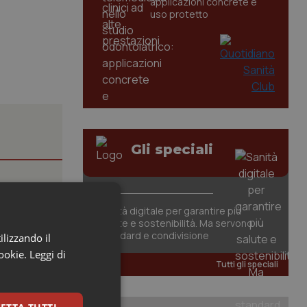
applicazioni concrete e
uso protetto
Gli speciali
ione
Sanità digitale per garantire più
salute e sostenibilità. Ma servono
standard e condivisione
ilizzando il
cookie.
Leggi di
 contiene
Tutti gli speciali