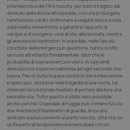
Valle D’Aosta
Oncodermatologia
infermieristica del 118 è riuscita, per tutto il tragitto dal
domicilio della donna all’ospedale, con una prolungata
Veneto
Oncoematologia
rianimazione cardio-polmonare eseguita senza sosta
sulla madre ormai morta, a garantire l’apporto di
Oncologia & Nutrizione
sangue e di ossigeno, cioè di vita, alla neonata, mentre
gli anestesisti rianimatori, in ospedale, nelle fasi più
Psoriasi & pelle
concitate dell’emergenza in questione, hanno svolto
un ruolo altrettanto fondamentale, dato che le
Quotidiano Cardiologia
probabilità di sopravvivenza in utero, in casi simili,
diminuiscono esponenzialmente ad ogni secondo che
passa. Perciò tutta l’equipe sanitaria che è intervenuta
Quotidiano Chirurgia
in quel caso, sebbene nella tragedia di una morte, ha
ottenuto l’eccezionale risultato di portare alla luce una
Quotidiano Oncologia
neonata viva. Tutto questo è stato reso possibile
anche perché l’Ospedale di Foggia può contare h24 su
Quotidiano Pediatria
due Anestesisti Rianimatori di guardia, di cui uno
dedicato esclusivamente al punto nascita, oltre che su
Rene & patologie urogenitali
un Reparto di terapia intensiva neonatale con un