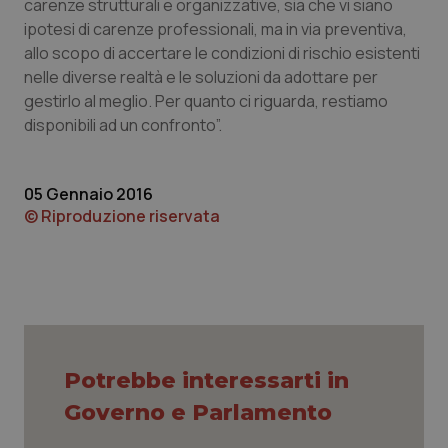
carenze strutturali e organizzative, sia che vi siano
ipotesi di carenze professionali, ma in via preventiva,
allo scopo di accertare le condizioni di rischio esistenti
nelle diverse realtà e le soluzioni da adottare per
gestirlo al meglio. Per quanto ci riguarda, restiamo
disponibili ad un confronto”.
PHPSESSID
Sessio
PHP.net
www.quotidianosanita.it
05 Gennaio 2016
© Riproduzione riservata
Potrebbe interessarti in
Governo e Parlamento