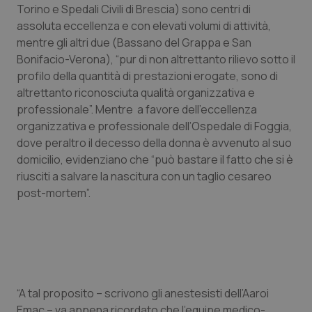
Torino e Spedali Civili di Brescia) sono centri di
Piemonte
HIV
assoluta eccellenza e con elevati volumi di attività,
mentre gli altri due (Bassano del Grappa e San
Bonifacio-Verona), “pur di non altrettanto rilievo sotto il
Provincia Autonoma di Bolzano
Infezioni & Febbre
profilo della quantità di prestazioni erogate, sono di
altrettanto riconosciuta qualità organizzativa e
Provincia Autonoma di Trento
Ipertensione & Scompenso
professionale”. Mentre a favore dell’eccellenza
organizzativa e professionale dell’Ospedale di Foggia,
Puglia
Malattie rare
dove peraltro il decesso della donna è avvenuto al suo
domicilio, evidenziano che “può bastare il fatto che si è
Sardegna
Malattia di Crohn & Rettocolite Ulcerosa
riusciti a salvare la nascitura con un taglio cesareo
post-mortem”.
Sicilia
Neuroscienze & patologie neurodegenerative
Toscana
Obesità
Umbria
Oftalmologia
“A tal proposito – scrivono gli anestesisti dell’Aaroi
Emac – va appena ricordato che l’equipe medico-