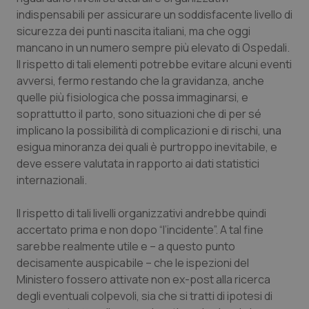
indispensabili per assicurare un soddisfacente livello di
sicurezza dei punti nascita italiani, ma che oggi
mancano in un numero sempre più elevato di Ospedali.
_ga
1 anno
Google LLC
mes
.quotidianosanita.it
Il rispetto di tali elementi potrebbe evitare alcuni eventi
avversi, fermo restando che la gravidanza, anche
quelle più fisiologica che possa immaginarsi, e
soprattutto il parto, sono situazioni che di per sé
implicano la possibilità di complicazioni e di rischi, una
esigua minoranza dei quali è purtroppo inevitabile, e
deve essere valutata in rapporto ai dati statistici
internazionali.
Il rispetto di tali livelli organizzativi andrebbe quindi
accertato prima e non dopo “l’incidente”. A tal fine
sarebbe realmente utile e – a questo punto
decisamente auspicabile – che le ispezioni del
Ministero fossero attivate non ex-post alla ricerca
degli eventuali colpevoli, sia che si tratti di ipotesi di