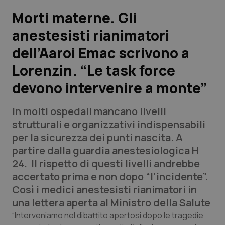
Morti materne. Gli
Scienza e Farmaci
anestesisti rianimatori
dell’Aaroi Emac scrivono a
Studi e Analisi
Lorenzin. “Le task force
Lettere al direttore
devono intervenire a monte”
Edizioni Regionali
In molti ospedali mancano livelli
strutturali e organizzativi indispensabili
QS Pro
per la sicurezza dei punti nascita. A
partire dalla guardia anestesiologica H
Professionisti Sanitari.AI
24. Il rispetto di questi livelli andrebbe
accertato prima e non dopo “l’incidente”.
Abruzzo
QS Pro Gold
Così i medici anestesisti rianimatori in
una lettera aperta al Ministro della Salute
QS Club
Newsletter
Basilicata
Artrite & artrosi
“Interveniamo nel dibattito apertosi dopo le tragedie