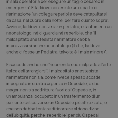
in sala operatoria per eseguire un taglio cesareo in
emergenza”. E laddove non esiste un reparto di
rianimazione “un collega reperibile deve catapultarsi
da casa, nel cuore della notte, per fare quanto sopra”.
Avviene, laddove non vi sia un pediatra, e tantomeno un
neonatologo, né di guardia né reperibile, che “il
malcapitato anestesista rianimatore debba
improvvisarsi anche neonatologo (il che, laddove
anche ci fosse un Pediatra, talvolta è il male minore)”.
E succede anche che “ricorrendo suo malgrado all’arte
italica dell’arrangiarsi”, il malcapitato anestesista
rianimatore non sia, come invece spesso accade,
impegnato in un’altra urgenza in Ospedale, o che
magari non sia addirittura fuori dall’Ospedale, in
un’ambulanza, occupato in un trasferimento di un
paziente critico verso un Ospedale più attrezzato, o
che non debba tentare di ricorrere al dono divino
dell’ubiquità, perché “reperibile” per più Ospedali