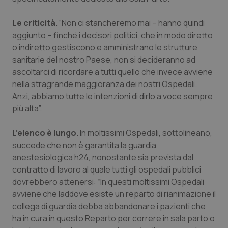
Le criticità.
“Non ci stancheremo mai – hanno quindi
aggiunto – finché i decisori politici, che in modo diretto
o indiretto gestiscono e amministrano le strutture
sanitarie del nostro Paese, non si decideranno ad
ascoltarci di ricordare a tutti quello che invece avviene
nella stragrande maggioranza dei nostri Ospedali.
Anzi, abbiamo tutte le intenzioni di dirlo a voce sempre
più alta”.
L’elenco è lungo
. In moltissimi Ospedali, sottolineano,
succede che non è garantita la guardia
anestesiologica h24, nonostante sia prevista dal
contratto di lavoro al quale tutti gli ospedali pubblici
dovrebbero attenersi: “In questi moltissimi Ospedali
avviene che laddove esiste un reparto di rianimazione il
collega di guardia debba abbandonare i pazienti che
ha in cura in questo Reparto per correre in sala parto o