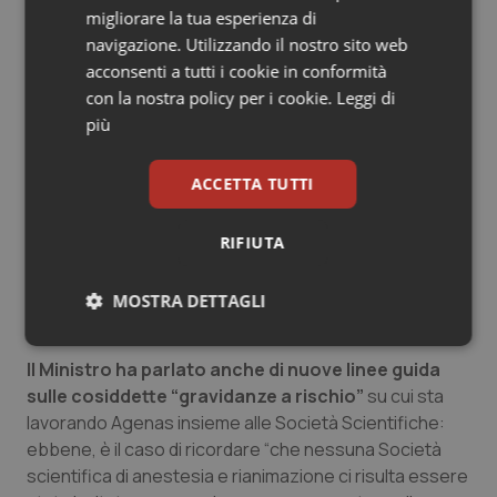
migliorare la tua esperienza di
superamento di una visione esclusivamente
navigazione. Utilizzando il nostro sito web
“neonatocentrica” del percorso nascita in Italia, che
acconsenti a tutti i cookie in conformità
finora ha albergato in diverse sedi istituzionali,
con la nostra policy per i cookie.
Leggi di
comprese alcune commissioni parlamentari dedicate a
più
quest’ambito del nostro Ssn. Peccato si sia
dimenticata della necessità di una guardia
anestesiologica, anch’essa h24. Può darsi che una
ACCETTA TUTTI
comprensibile difficoltà a tenere in debito conto tutta
la complessità organizzativa e professionale che
RIFIUTA
occorre ad un punto nascita sicuro le abbia fatto
perdere di vista questo dettaglio… se così è stato,
MOSTRA DETTAGLI
nessun problema, siamo qui a ricordarglielo”.
Necessari
Statistici
Marketing
Il Ministro ha parlato anche di nuove linee guida
sulle cosiddette “gravidanze a rischio”
su cui sta
lavorando Agenas insieme alle Società Scientifiche:
ebbene, è il caso di ricordare “che nessuna Società
scientifica di anestesia e rianimazione ci risulta essere