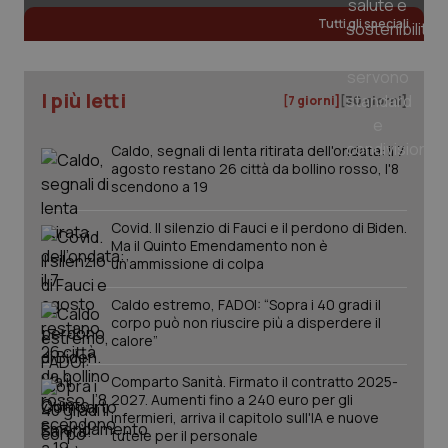
Tutti gli speciali
I più letti
[7 giorni]
[30 giorni]
Caldo, segnali di lenta ritirata dell'ondata: il 7
agosto restano 26 città da bollino rosso, l'8
scendono a 19
Covid. Il silenzio di Fauci e il perdono di Biden.
Ma il Quinto Emendamento non è
un’ammissione di colpa
Caldo estremo, FADOI: “Sopra i 40 gradi il
corpo può non riuscire più a disperdere il
calore”
Comparto Sanità. Firmato il contratto 2025-
2027. Aumenti fino a 240 euro per gli
infermieri, arriva il capitolo sull'IA e nuove
tutele per il personale