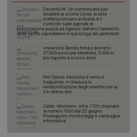
Decreto PA. Un commissario per
smaltire le scorte Covid, le liste
_ga_KM60CM4NPH
.quotidianosanita.it
1 anno
d’attesa tornano al Siveas e il
mes
controllo sulle agende di
prenotazione passa ad Agenas. Saltano l’aumento
delle tariffe ospedaliere e la proroga dei gettonisti
Università. Bernini firma il decreto:
27.000 posti per Medicina, 3.000 in
più rispetto a scorso anno
Fornitore
/
Nome
Scadenza
Descrizion
Pnrr Salute. Missione 6 verso il
Dominio
traguardo, in chiusura la
Nome
Fornitore
/
Dominio
Scadenza
Des
rendicontazione degli obiettivi per la
_ga_0VMQEQKQ1N
.quotidianosanita.it
1 anno 1
Questo
mese
cookie
X e ultima rata
VISITOR_INFO1_LIVE
5 mesi 4
Que
Google LLC
viene
settimane
imp
.youtube.com
utilizzato
You
da Google
ten
Caldo. Ministero: oltre 1.700 chiamate
Analytics
pre
al numero 1500 dal 22 giugno.
per
del
Proseguono monitoraggi e campagna
mantener
vid
informativa
lo stato
inco
della
può
sessione.
det
vis