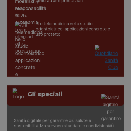
clinici ad alte prestazioni
__Secure-
.youtube.com
5 mesi 4
Que
ROLLOUT_TOKEN
settimane
imp
You
ges
del
e d
AI e telemedicina nello studio
per
odontoiatrico: applicazioni concrete e
del
uso protetto
ute
tracking-sites-
www.quotidianosanita.it
4
Que
ironfish-tracking-
settimane
imp
named-enable
2 giorni
dal
per 
sis
sol
ute
ide
Wel
Gli speciali
Sanità digitale per garantire più salute e
sostenibilità. Ma servono standard e condivisione