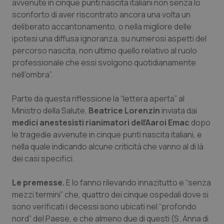
avvenute in cinque punti nascita italiani non senza lo
Calabria
Asma & BPCO
sconforto di aver riscontrato ancora una volta un
deliberato accantonamento, o nella migliore delle
Campania
Car-T
ipotesi una diffusa ignoranza, su numerosi aspetti del
percorso nascita, non ultimo quello relativo al ruolo
Emilia-Romagna
Colesterolo & coronaropatie
professionale che essi svolgono quotidianamente
nell’ombra”.
Friuli Venezia Giulia
Dermatite Atopica
Parte da questa riflessione la “lettera aperta” al
Ministro della Salute,
Beatrice Lorenzin
inviata dai
Lazio
Diabete & glucometri
medici anestesisti rianimatori dell’Aaroi Emac
dopo
le tragedie avvenute in cinque punti nascita italiani, e
Liguria
Disturbi dell’umore
nella quale indicando alcune criticità che vanno al di là
dei casi specifici.
Lombardia
Dolore
Le premesse.
E lo fanno rilevando innazitutto e “senza
Marche
Donna & Salute
mezzi termini” che, quattro dei cinque ospedali dove si
sono verificati i decessi sono ubicati nel “profondo
Molise
Epatiti
nord” del Paese, e che almeno due di questi (S. Anna di