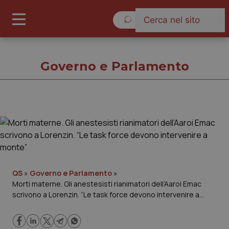
Sabato 8 Agosto 2026
Governo e Parlamento
Governo e Parlamento
Cronache
Governo e Parlamento
QS
»
Governo e Parlamento
»
Morti materne. Gli anestesisti rianimatori dell’Aaroi Emac
scrivono a Lorenzin. “Le task force devono intervenire a
Regioni e Asl
monte”
Lavoro e Professioni