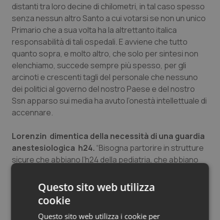
distanti tra loro decine di chilometri, in tal caso spesso
senza nessun altro Santo a cui votarsi se non un unico
Primario che a sua volta ha la altrettanto italica
responsabilità di tali ospedali. E avviene che tutto
quanto sopra, e molto altro, che solo per sintesi non
elenchiamo, succede sempre più spesso, per gli
arcinoti e crescenti tagli del personale che nessuno
dei politici al governo del nostro Paese e del nostro
Ssn apparso sui media ha avuto l’onestà intellettuale di
accennare.
Lorenzin dimentica della necessità di una guardia
anestesiologica h24.
“Bisogna partorire in strutture
sicure che abbiano l’h24 della pediatria, che abbiano
accesso ad una rete neonatale, che abbiano la terapia
subintensiva per la partoriente” ha dichiarato il Ministro
Questo sito web utilizza
Lorenzin. Le va riconosciuto il merito con quest’ultima
cookie
precisazione – proseguono gli anestesisti dell’Aaroi
Questo sito web utilizza i cookie per
Emac – “di aver metabolizzato il necessario