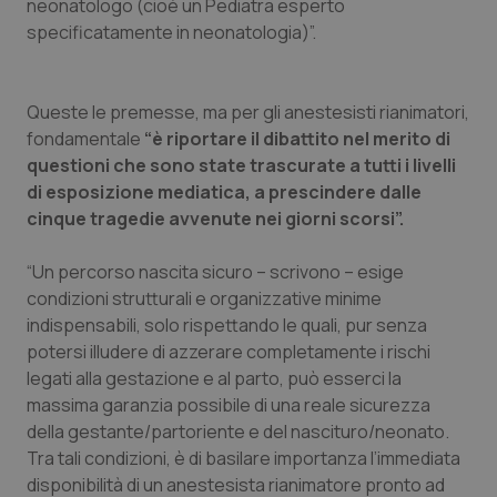
neonatologo (cioè un Pediatra esperto
Salute orale & impianti
specificatamente in neonatologia)”.
Sangue & coagulazione
Queste le premesse, ma per gli anestesisti rianimatori,
fondamentale
“è riportare il dibattito nel merito di
Tiroide
questioni che sono state trascurate a tutti i livelli
di esposizione mediatica, a prescindere dalle
Tumore al seno
cinque tragedie avvenute nei giorni scorsi”.
Tumore ovarico
“Un percorso nascita sicuro – scrivono – esige
condizioni strutturali e organizzative minime
Tumori del Polmone & Testa Collo
indispensabili, solo rispettando le quali, pur senza
potersi illudere di azzerare completamente i rischi
Tumori gastrointestinali
legati alla gestazione e al parto, può esserci la
massima garanzia possibile di una reale sicurezza
Ulcera & Reflusso
della gestante/partoriente e del nascituro/neonato.
Tra tali condizioni, è di basilare importanza l’immediata
disponibilità di un anestesista rianimatore pronto ad
Vaccini