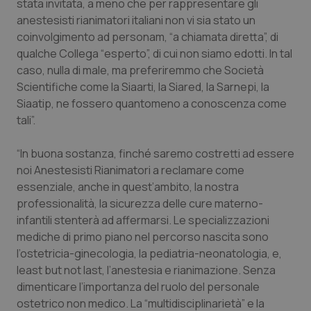
stata invitata, a meno che per rappresentare gli
Necessari
Statistici
Marketing
anestesisti rianimatori italiani non vi sia stato un
I cookie necessari contribuiscono a rendere fruibile il
coinvolgimento ad personam, “a chiamata diretta”, di
sito web abilitandone funzionalità di base quali la
qualche Collega “esperto”, di cui non siamo edotti. In tal
navigazione sulle pagine e l'accesso alle aree
protette del sito. Il sito web non è in grado di
caso, nulla di male, ma preferiremmo che Società
funzionare correttamente senza questi cookie.
Scientifiche come la Siaarti, la Siared, la Sarnepi, la
Nome
Fornitore
/
Dominio
Scaden
Siaatip, ne fossero quantomeno a conoscenza come
VISITOR_PRIVACY_METADATA
5 mesi
YouTube
tali”.
settim
.youtube.com
“In buona sostanza, finché saremo costretti ad essere
noi Anestesisti Rianimatori a reclamare come
essenziale, anche in quest’ambito, la nostra
professionalità, la sicurezza delle cure materno-
infantili stenterà ad affermarsi. Le specializzazioni
mediche di primo piano nel percorso nascita sono
l’ostetricia-ginecologia, la pediatria-neonatologia, e,
least but not last, l’anestesia e rianimazione. Senza
dimenticare l’importanza del ruolo del personale
ostetrico non medico. La “multidisciplinarietà” e la