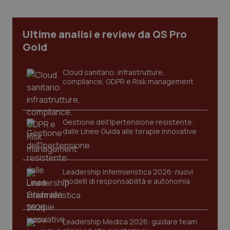
web
uti
nuo
ver
Ultime analisi e review da QS Pro
dell
You
Gold
__Secure-YNID
.youtube.com
5 mesi 4
Que
settimane
imp
You
Cloud sanitario: infrastrutture,
ten
compliance, GDPR e Risk management
pre
del
vid
inco
può
det
Gestione dell'Ipertensione resistente:
vis
dalle Linee Guida alle terapie innovative
web
uti
nuo
ver
dell
You
Leadership Infermieristica 2026: nuovi
modelli di responsabilità e autonomia
YSC
Sessione
Que
Google LLC
imp
.youtube.com
You
ten
vis
vid
Leadership Medica 2026: guidare team