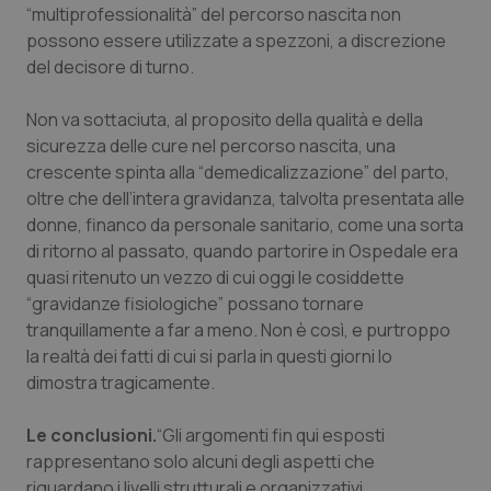
“multiprofessionalità” del percorso nascita non
possono essere utilizzate a spezzoni, a discrezione
CookieScriptConsent
5 mesi
CookieScript
settim
www.quotidianosanita.it
del decisore di turno.
Non va sottaciuta, al proposito della qualità e della
sicurezza delle cure nel percorso nascita, una
crescente spinta alla “demedicalizzazione” del parto,
oltre che dell’intera gravidanza, talvolta presentata alle
donne, financo da personale sanitario, come una sorta
di ritorno al passato, quando partorire in Ospedale era
quasi ritenuto un vezzo di cui oggi le cosiddette
“gravidanze fisiologiche” possano tornare
tracking-sites-ironfish-
www.quotidianosanita.it
4
tranquillamente a far a meno. Non è così, e purtroppo
tracking-enable
settim
la realtà dei fatti di cui si parla in questi giorni lo
2 gior
dimostra tragicamente.
Le conclusioni.
“Gli argomenti fin qui esposti
tracking-sites-ironfish-
www.quotidianosanita.it
4
rappresentano solo alcuni degli aspetti che
session-id
settim
2 gior
riguardano i livelli strutturali e organizzativi