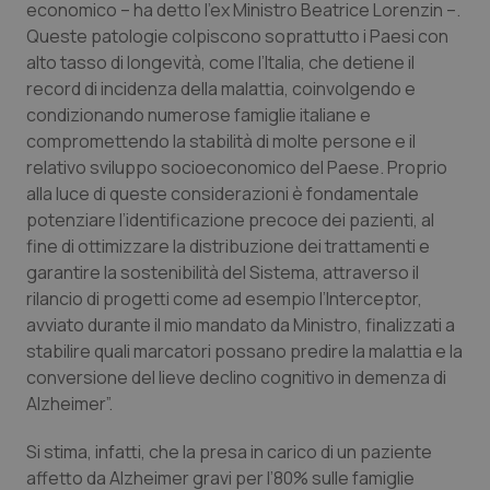
economico – ha detto l’ex Ministro Beatrice Lorenzin –.
Salute orale & impianti
Queste patologie colpiscono soprattutto i Paesi con
alto tasso di longevità, come l’Italia, che detiene il
Sangue & coagulazione
record di incidenza della malattia, coinvolgendo e
condizionando numerose famiglie italiane e
Tiroide
compromettendo la stabilità di molte persone e il
relativo sviluppo socioeconomico del Paese. Proprio
alla luce di queste considerazioni è fondamentale
Tumore al seno
potenziare l’identificazione precoce dei pazienti, al
fine di ottimizzare la distribuzione dei trattamenti e
Tumore ovarico
garantire la sostenibilità del Sistema, attraverso il
rilancio di progetti come ad esempio l’Interceptor,
Tumori del Polmone & Testa Collo
avviato durante il mio mandato da Ministro, finalizzati a
stabilire quali marcatori possano predire la malattia e la
Tumori gastrointestinali
conversione del lieve declino cognitivo in demenza di
Alzheimer”.
Ulcera & Reflusso
Si stima, infatti, che la presa in carico di un paziente
affetto da Alzheimer gravi per l’80% sulle famiglie
Vaccini