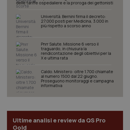
delle tariffe ospedaliere e la proroga dei gettonisti
tracking-sites-ironfish-
www.quotidianosanita.it
4
tracking-enable
settim
2 gior
Università. Bernini firma il decreto:
27.000 posti per Medicina, 3.000 in
più rispetto a scorso anno
tracking-sites-ironfish-
www.quotidianosanita.it
4
session-id
settim
Pnrr Salute. Missione 6 verso il
2 gior
traguardo, in chiusura la
rendicontazione degli obiettivi per la
X e ultima rata
Caldo. Ministero: oltre 1.700 chiamate
_ga
1 anno
Google LLC
mes
al numero 1500 dal 22 giugno.
.quotidianosanita.it
Proseguono monitoraggi e campagna
informativa
Ultime analisi e review da QS Pro
Gold