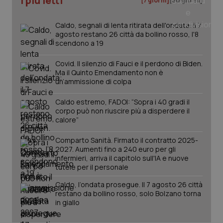
I più letti
[7 giorni]
[30 giorni]
_ga_0VMQEQKQ1N
.quotidianosanita.it
1 anno 1
Questo
mese
cookie
VISITOR_INFO1_LIVE
5 mesi 4
Que
Google LLC
viene
settimane
imp
.youtube.com
Caldo, segnali di lenta ritirata dell'ondata: il 7
utilizzato
You
da Google
agosto restano 26 città da bollino rosso, l'8
ten
Analytics
pre
scendono a 19
per
del
mantener
vid
lo stato
inco
Covid. Il silenzio di Fauci e il perdono di Biden.
della
può
Ma il Quinto Emendamento non è
sessione.
det
un’ammissione di colpa
vis
web
uti
Caldo estremo, FADOI: “Sopra i 40 gradi il
nuo
corpo può non riuscire più a disperdere il
ver
dell
calore”
You
__Secure-YNID
.youtube.com
5 mesi 4
Que
Comparto Sanità. Firmato il contratto 2025-
settimane
imp
2027. Aumenti fino a 240 euro per gli
You
infermieri, arriva il capitolo sull'IA e nuove
ten
tutele per il personale
pre
del
vid
Caldo, l’ondata prosegue. Il 7 agosto 26 città
inco
restano da bollino rosso, solo Bolzano torna
può
det
in giallo
vis
web
uti