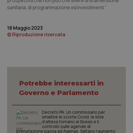
prospettiva che non può che avere una dimensione
sanitaria, di programmazione ed investimenti.”
18 Maggio 2023
© Riproduzione riservata
CookieScriptConsent
5 mesi
CookieScript
settim
www.quotidianosanita.it
Potrebbe interessarti in
Governo e Parlamento
Decreto PA. Un commissario per
smaltire le scorte Covid, le liste
d’attesa tornano al Siveas e il
controllo sulle agende di
prenotazione passa ad Agenas. Saltano l’aumento