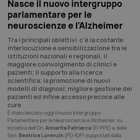
Nasce il nuovo intergruppo
parlamentare per le
Scienza e Farmaci
neuroscienze e l’Alzheimer
Studi e Analisi
Tra i principali obiettivi c’è la costante
Lettere al direttore
interlocuzione e sensibilizzazione tra le
istituzioni nazionali e regionali, il
Edizioni Regionali
maggiore coinvolgimento di clinici e
pazienti; il supporto alla ricerca
QS Pro
scientifica; la promozione di nuovi
modelli di diagnosi; migliore gestione dei
Professionisti Sanitari.AI
pazienti ed infine accesso precoce alle
cure
Abruzzo
QS Pro Gold
È stato lanciato oggi il nuovo Intergruppo
Parlamentare per le Neuroscienze e l’Alzheimer, su
QS Club
Newsletter
iniziativa dell’On.
Annarita Patriarca
(FI-PPE) e della
Basilicata
Artrite & artrosi
Sen.
Beatrice Lorenzin
(PD-IDP) supportati dalla