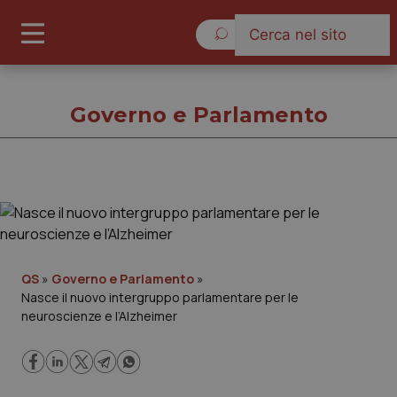
Sabato 8 Agosto 2026
Governo e Parlamento
Governo e Parlamento
Cronache
QS
»
Governo e Parlamento
»
Nasce il nuovo intergruppo parlamentare per le
Governo e Parlamento
neuroscienze e l’Alzheimer
Regioni e Asl
Lavoro e Professioni