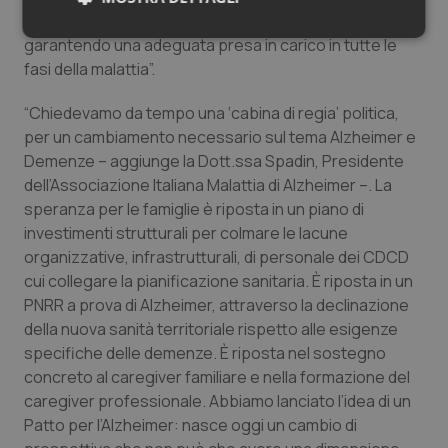
prontezza ai bisogni dei malati e dei loro familiari,
Necessari
Statistici
Marketing
garantendo una adeguata presa in carico in tutte le
fasi della malattia”.
“Chiedevamo da tempo una ‘cabina di regia’ politica,
per un cambiamento necessario sul tema Alzheimer e
Demenze – aggiunge la Dott.ssa Spadin, Presidente
Necessari
Statistici
Marketing
dell’Associazione Italiana Malattia di Alzheimer –. La
speranza per le famiglie è riposta in un piano di
I cookie necessari contribuiscono a rendere fruibile il
investimenti strutturali per colmare le lacune
sito web abilitandone funzionalità di base quali la
navigazione sulle pagine e l'accesso alle aree
organizzative, infrastrutturali, di personale dei CDCD
protette del sito. Il sito web non è in grado di
cui collegare la pianificazione sanitaria. È riposta in un
funzionare correttamente senza questi cookie.
PNRR a prova di Alzheimer, attraverso la declinazione
Nome
Fornitore
/
Dominio
Scaden
della nuova sanità territoriale rispetto alle esigenze
VISITOR_PRIVACY_METADATA
5 mesi
YouTube
specifiche delle demenze. È riposta nel sostegno
settim
.youtube.com
concreto al caregiver familiare e nella formazione del
caregiver professionale. Abbiamo lanciato l’idea di un
Patto per l’Alzheimer: nasce oggi un cambio di