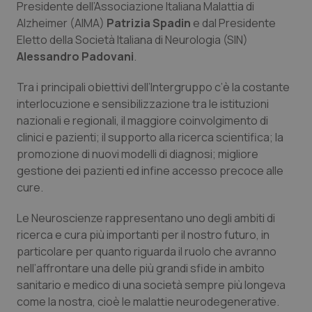
Presidente dell’Associazione Italiana Malattia di
Calabria
Asma & BPCO
Alzheimer (AIMA)
Patrizia Spadin
e dal Presidente
Eletto della Società Italiana di Neurologia (SIN)
Campania
Car-T
Alessandro Padovani
.
Emilia-Romagna
Colesterolo & coronaropatie
Tra i principali obiettivi dell’Intergruppo c’è la costante
interlocuzione e sensibilizzazione tra le istituzioni
Friuli Venezia Giulia
Dermatite Atopica
nazionali e regionali, il maggiore coinvolgimento di
clinici e pazienti; il supporto alla ricerca scientifica; la
promozione di nuovi modelli di diagnosi; migliore
Lazio
Diabete & glucometri
gestione dei pazienti ed infine accesso precoce alle
cure.
Liguria
Disturbi dell’umore
Le Neuroscienze rappresentano uno degli ambiti di
Lombardia
Dolore
ricerca e cura più importanti per il nostro futuro, in
particolare per quanto riguarda il ruolo che avranno
Marche
Donna & Salute
nell’affrontare una delle più grandi sfide in ambito
sanitario e medico di una società sempre più longeva
Molise
Epatiti
come la nostra, cioè le malattie neurodegenerative.