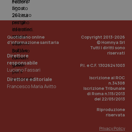
nuo
ver
dell
You
YSC
Sessione
Que
Google LLC
imp
.youtube.com
You
Quotidiano online
Copyright 2013-2026
ten
vis
d'informazione sanitaria
© Homnya Srl
vid
Tutti i diritti sono
riservati
__Secure-
.youtube.com
5 mesi 4
Que
Direttore
ROLLOUT_TOKEN
settimane
imp
responsabile
You
P.I. e C.F. 13026241003
ges
Luciano Fassari
del
e d
Iscrizione al ROC
Direttore editoriale
per
n.34308
del
Francesco Maria Avitto
ute
Iscrizione Tribunale
di Roma n.115/2013
tracking-sites-
www.quotidianosanita.it
4
Que
del 22/05/2013
ironfish-tracking-
settimane
imp
named-enable
2 giorni
dal
per 
Riproduzione
sis
riservata
sol
ute
ide
Privacy Policy
Wel