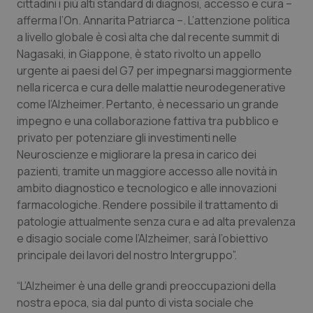
Valle D’Aosta
Oncodermatologia
cittadini i più alti standard di diagnosi, accesso e cura –
afferma l’On. Annarita Patriarca –. L’attenzione politica
a livello globale è così alta che dal recente summit di
Veneto
Oncoematologia
Nagasaki, in Giappone, è stato rivolto un appello
urgente ai paesi del G7 per impegnarsi maggiormente
Oncologia & Nutrizione
nella ricerca e cura delle malattie neurodegenerative
come l’Alzheimer. Pertanto, è necessario un grande
Psoriasi & pelle
impegno e una collaborazione fattiva tra pubblico e
privato per potenziare gli investimenti nelle
Quotidiano Cardiologia
Neuroscienze e migliorare la presa in carico dei
pazienti, tramite un maggiore accesso alle novità in
Quotidiano Chirurgia
ambito diagnostico e tecnologico e alle innovazioni
farmacologiche. Rendere possibile il trattamento di
Quotidiano Oncologia
patologie attualmente senza cura e ad alta prevalenza
e disagio sociale come l’Alzheimer, sarà l’obiettivo
principale dei lavori del nostro Intergruppo”.
Quotidiano Pediatria
“L’Alzheimer è una delle grandi preoccupazioni della
Rene & patologie urogenitali
nostra epoca, sia dal punto di vista sociale che