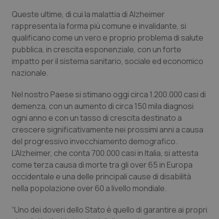
Queste ultime, di cui la malattia di Alzheimer
Piemonte
HIV
rappresenta la forma più comune e invalidante, si
qualificano come un vero e proprio problema di salute
Provincia Autonoma di Bolzano
Infezioni & Febbre
pubblica, in crescita esponenziale, con un forte
impatto per il sistema sanitario, sociale ed economico
Provincia Autonoma di Trento
Ipertensione & Scompenso
nazionale.
Puglia
Malattie rare
Nel nostro Paese si stimano oggi circa 1.200.000 casi di
demenza, con un aumento di circa 150 mila diagnosi
ogni anno e con un tasso di crescita destinato a
Sardegna
Malattia di Crohn & Rettocolite Ulcerosa
crescere significativamente nei prossimi anni a causa
del progressivo invecchiamento demografico.
Sicilia
Neuroscienze & patologie neurodegenerative
L’Alzheimer, che conta 700.000 casi in Italia, si attesta
come terza causa di morte tra gli over 65 in Europa
Toscana
Obesità
occidentale e una delle principali cause di disabilità
nella popolazione over 60 a livello mondiale.
Umbria
Oftalmologia
“Uno dei doveri dello Stato è quello di garantire ai propri