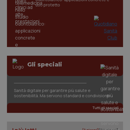
uso protetto
Gli speciali
_ga_KM60CM4NPH
.quotidianosanita.it
1 anno
mes
Sanità digitale per garantire più salute e
sostenibilità. Ma servono standard e condivisione
Tutti gli speciali
Fornitore
/
Nome
Scadenza
Descrizion
Dominio
Nome
Fornitore
/
Dominio
Scadenza
Des