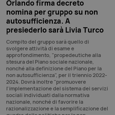
Orlando firma decreto
nomina per gruppo su non
Scienza e Farmaci
autosufficienza. A
Studi e Analisi
presiederlo sarà Livia Turco
Lettere al direttore
Compito del gruppo sarà quello di
svolgere attività di esame e
Edizioni Regionali
approfondimento, "propedeutiche alla
stesura del Piano sociale nazionale,
QS Pro
nonché alla definizione del Piano per la
non autosufficienza", per il triennio 2022-
Professionisti Sanitari.AI
2024. Dovrà inoltre "promuovere
l'implementazione del sistema dei servizi
Abruzzo
QS Pro Gold
sociali individuati dalla normativa
nazionale, nonché di favorire la
QS Club
Newsletter
Basilicata
Artrite & artrosi
razionalizzazione e la semplificazione del