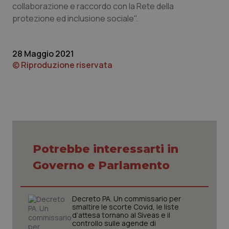
collaborazione e raccordo con la Rete della
Piemonte
HIV
protezione ed inclusione sociale".
Provincia Autonoma di Bolzano
Infezioni & Febbre
28 Maggio 2021
© Riproduzione riservata
Provincia Autonoma di Trento
Ipertensione & Scompenso
Puglia
Malattie rare
Sardegna
Malattia di Crohn & Rettocolite Ulcerosa
Potrebbe interessarti in
Sicilia
Neuroscienze & patologie neurodegenerative
Governo e Parlamento
Toscana
Obesità
Decreto PA. Un commissario per
Umbria
Oftalmologia
smaltire le scorte Covid, le liste
d’attesa tornano al Siveas e il
controllo sulle agende di