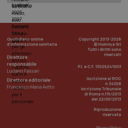
Quotidiano online
Copyright 2013-2026
d'informazione sanitaria
© Homnya Srl
Tutti i diritti sono
riservati
Direttore
responsabile
P.I. e C.F. 13026241003
Luciano Fassari
Iscrizione al ROC
Direttore editoriale
n.34308
Francesco Maria Avitto
PHPSESSID
Iscrizione Tribunale
Sessio
PHP.net
www.quotidianosanita.it
di Roma n.115/2013
del 22/05/2013
Riproduzione
riservata
Privacy Policy