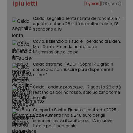
I più letti
[7 giorni]
[30 giorni]
tracking-sites-ironfish-
www.quotidianosanita.it
4
tracking-enable
settim
2 gior
Caldo, segnali di lenta ritirata dell'ondata: il 7
agosto restano 26 città da bollino rosso, l'8
scendono a 19
Covid. Il silenzio di Fauci e il perdono di Biden.
tracking-sites-ironfish-
www.quotidianosanita.it
4
session-id
settim
Ma il Quinto Emendamento non è
2 gior
un’ammissione di colpa
Caldo estremo, FADOI: “Sopra i 40 gradi il
corpo può non riuscire più a disperdere il
calore”
_ga
1 anno
Google LLC
mes
.quotidianosanita.it
Caldo, l’ondata prosegue. Il 7 agosto 26 città
restano da bollino rosso, solo Bolzano torna
in giallo
Comparto Sanità. Firmato il contratto 2025-
2027. Aumenti fino a 240 euro per gli
infermieri, arriva il capitolo sull'IA e nuove
tutele per il personale