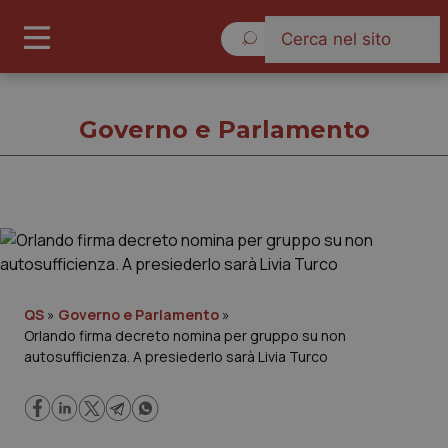
Domenica 9 Agosto 2026
Governo e Parlamento
Governo e Parlamento
Cronache
QS
»
Governo e Parlamento
»
Orlando firma decreto nomina per gruppo su non
Governo e Parlamento
autosufficienza. A presiederlo sarà Livia Turco
Regioni e Asl
Lavoro e Professioni