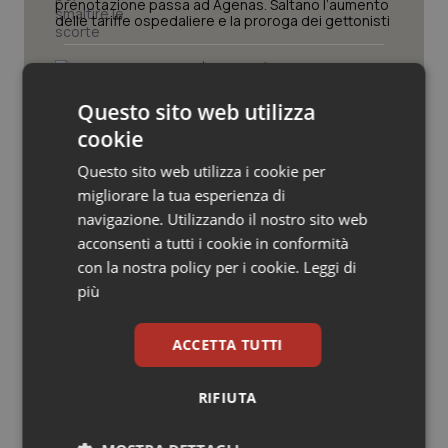
Valle D’Aosta
Oncodermatologia
prenotazione passa ad Agenas. Saltano l’aumento
delle tariffe ospedaliere e la proroga dei gettonisti
Veneto
Oncoematologia
Università. Bernini firma il decreto:
27.000 posti per Medicina, 3.000 in
più rispetto a scorso anno
Oncologia & Nutrizione
Questo sito web utilizza
cookie
Psoriasi & pelle
Pnrr Salute. Missione 6 verso il
Questo sito web utilizza i cookie per
traguardo, in chiusura la
migliorare la tua esperienza di
rendicontazione degli obiettivi per la
Quotidiano Cardiologia
X e ultima rata
navigazione. Utilizzando il nostro sito web
acconsenti a tutti i cookie in conformità
Caldo. Ministero: oltre 1.700 chiamate
Quotidiano Chirurgia
con la nostra policy per i cookie.
Leggi di
al numero 1500 dal 22 giugno.
Proseguono monitoraggi e campagna
più
informativa
Quotidiano Oncologia
ACCETTA TUTTI
Quotidiano Pediatria
RIFIUTA
Rene & patologie urogenitali
Ultime analisi e review da QS Pro