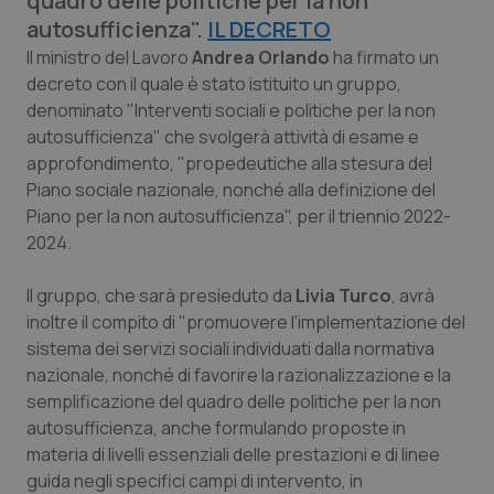
quadro delle politiche per la non
Calabria
Asma & BPCO
autosufficienza".
IL DECRETO
Il ministro del Lavoro
Andrea Orlando
ha firmato un
Campania
Car-T
decreto con il quale è stato istituito un gruppo,
denominato "Interventi sociali e politiche per la non
Emilia-Romagna
Colesterolo & coronaropatie
autosufficienza" che svolgerà attività di esame e
approfondimento, "propedeutiche alla stesura del
Friuli Venezia Giulia
Dermatite Atopica
Piano sociale nazionale, nonché alla definizione del
Piano per la non autosufficienza", per il triennio 2022-
2024.
Lazio
Diabete & glucometri
Il gruppo, che sarà presieduto da
Livia Turco
, avrà
Liguria
Disturbi dell’umore
inoltre il compito di "promuovere l'implementazione del
sistema dei servizi sociali individuati dalla normativa
Lombardia
Dolore
nazionale, nonché di favorire la razionalizzazione e la
semplificazione del quadro delle politiche per la non
Marche
Donna & Salute
autosufficienza, anche formulando proposte in
materia di livelli essenziali delle prestazioni e di linee
Molise
Epatiti
guida negli specifici campi di intervento, in