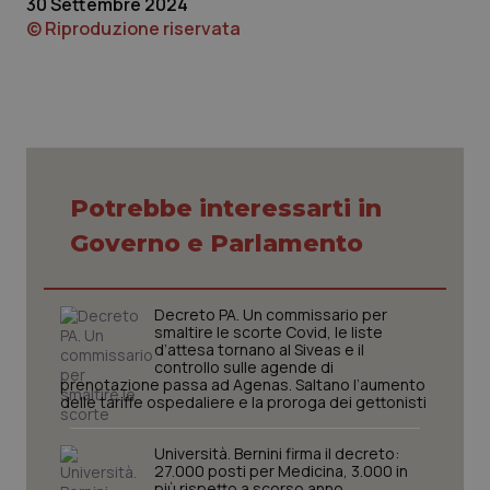
30 Settembre 2024
funzionare correttamente senza questi cookie.
© Riproduzione riservata
Nome
Fornitore
/
Dominio
Scaden
VISITOR_PRIVACY_METADATA
5 mesi
YouTube
settim
.youtube.com
Potrebbe interessarti in
Governo e Parlamento
Decreto PA. Un commissario per
smaltire le scorte Covid, le liste
d’attesa tornano al Siveas e il
controllo sulle agende di
prenotazione passa ad Agenas. Saltano l’aumento
delle tariffe ospedaliere e la proroga dei gettonisti
CookieScriptConsent
5 mesi
CookieScript
settim
www.quotidianosanita.it
Università. Bernini firma il decreto:
27.000 posti per Medicina, 3.000 in
più rispetto a scorso anno