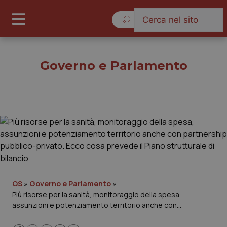
Domenica 9 Agosto 2026
Governo e Parlamento
Governo e Parlamento
Cronache
Governo e Parlamento
QS
»
Governo e Parlamento
»
Più risorse per la sanità, monitoraggio della spesa,
Regioni e Asl
assunzioni e potenziamento territorio anche con
partnership pubblico-privato. Ecco cosa prevede il Piano
Lavoro e Professioni
strutturale di bilancio