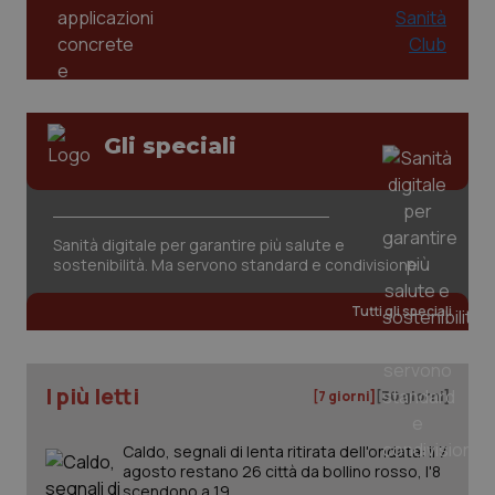
PHPSESSID
Sessio
PHP.net
www.quotidianosanita.it
Gli speciali
Sanità digitale per garantire più salute e
sostenibilità. Ma servono standard e condivisione
Tutti gli speciali
I più letti
[7 giorni]
[30 giorni]
_ga_KM60CM4NPH
.quotidianosanita.it
1 anno
Caldo, segnali di lenta ritirata dell'ondata: il 7
mes
agosto restano 26 città da bollino rosso, l'8
scendono a 19