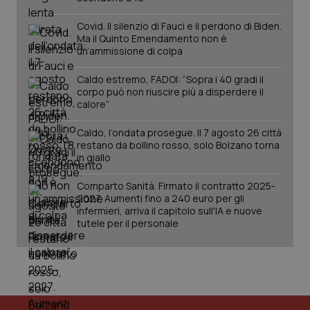
Covid. Il silenzio di Fauci e il perdono di Biden.
Ma il Quinto Emendamento non è
un’ammissione di colpa
Caldo estremo, FADOI: “Sopra i 40 gradi il
corpo può non riuscire più a disperdere il
Fornitore
/
calore”
Nome
Scadenza
Descrizion
Dominio
Nome
Fornitore
/
Dominio
Scadenza
Des
_ga_0VMQEQKQ1N
.quotidianosanita.it
1 anno 1
Questo
Caldo, l’ondata prosegue. Il 7 agosto 26 città
mese
cookie
VISITOR_INFO1_LIVE
5 mesi 4
Que
Google LLC
restano da bollino rosso, solo Bolzano torna
viene
settimane
imp
.youtube.com
in giallo
utilizzato
You
da Google
ten
Analytics
pre
Comparto Sanità. Firmato il contratto 2025-
per
del
2027. Aumenti fino a 240 euro per gli
mantener
vid
lo stato
inco
infermieri, arriva il capitolo sull'IA e nuove
della
può
tutele per il personale
sessione.
det
vis
web
uti
nuo
ver
dell
You