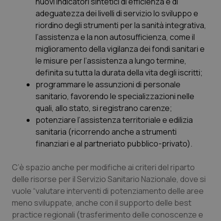
nuovi indicatori sintetici di efficienza e di
Salute orale & impianti
adeguatezza dei livelli di servizio lo sviluppo e
riordino degli strumenti per la sanità integrativa,
Sangue & coagulazione
l’assistenza e la non autosufficienza, come il
miglioramento della vigilanza dei fondi sanitari e
le misure per l’assistenza a lungo termine,
Tiroide
definita su tutta la durata della vita degli iscritti;
programmare le assunzioni di personale
Tumore al seno
sanitario, favorendo le specializzazioni nelle
quali, allo stato, si registrano carenze;
Tumore ovarico
potenziare l’assistenza territoriale e edilizia
sanitaria (ricorrendo anche a strumenti
Tumori del Polmone & Testa Collo
finanziari e al partneriato pubblico-privato).
Tumori gastrointestinali
C’è spazio anche per modifiche ai criteri del riparto
delle risorse per il Servizio Sanitario Nazionale, dove si
Ulcera & Reflusso
vuole “valutare interventi di potenziamento delle aree
meno sviluppate, anche con il supporto delle best
practice regionali (trasferimento delle conoscenze e
Vaccini