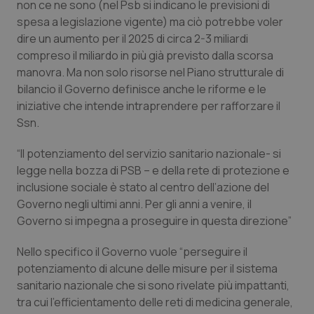
non ce ne sono (nel Psb si indicano le previsioni di
spesa a legislazione vigente) ma ciò potrebbe voler
Piemonte
HIV
dire un aumento per il 2025 di circa 2-3 miliardi
compreso il miliardo in più già previsto dalla scorsa
Provincia Autonoma di Bolzano
Infezioni & Febbre
manovra. Ma non solo risorse nel Piano strutturale di
bilancio il Governo definisce anche le riforme e le
Provincia Autonoma di Trento
Ipertensione & Scompenso
iniziative che intende intraprendere per rafforzare il
Ssn.
Puglia
Malattie rare
“Il potenziamento del servizio sanitario nazionale- si
Sardegna
Malattia di Crohn & Rettocolite Ulcerosa
legge nella bozza di PSB – e della rete di protezione e
inclusione sociale è stato al centro dell’azione del
Governo negli ultimi anni. Per gli anni a venire, il
Sicilia
Neuroscienze & patologie neurodegenerative
Governo si impegna a proseguire in questa direzione”
Toscana
Obesità
Nello specifico il Governo vuole “perseguire il
potenziamento di alcune delle misure per il sistema
Umbria
Oftalmologia
sanitario nazionale che si sono rivelate più impattanti,
tra cui l’efficientamento delle reti di medicina generale,