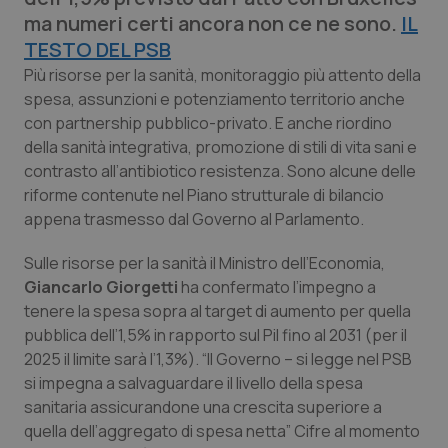
Calabria
Asma & BPCO
ma numeri certi ancora non ce ne sono.
IL
TESTO DEL PSB
Campania
Car-T
Più risorse per la sanità, monitoraggio più attento della
spesa, assunzioni e potenziamento territorio anche
Emilia-Romagna
Colesterolo & coronaropatie
con partnership pubblico-privato. E anche riordino
della sanità integrativa, promozione di stili di vita sani e
Friuli Venezia Giulia
Dermatite Atopica
contrasto all’antibiotico resistenza. Sono alcune delle
riforme contenute nel Piano strutturale di bilancio
appena trasmesso dal Governo al Parlamento.
Lazio
Diabete & glucometri
Sulle risorse per la sanità il Ministro dell’Economia,
Liguria
Disturbi dell’umore
Giancarlo Giorgetti
ha confermato l’impegno a
tenere la spesa sopra al target di aumento per quella
Lombardia
Dolore
pubblica dell’1,5% in rapporto sul Pil fino al 2031 (per il
2025 il limite sarà l’1,3%). “Il Governo – si legge nel PSB
Marche
Donna & Salute
si impegna a salvaguardare il livello della spesa
sanitaria assicurandone una crescita superiore a
Molise
Epatiti
quella dell’aggregato di spesa netta” Cifre al momento