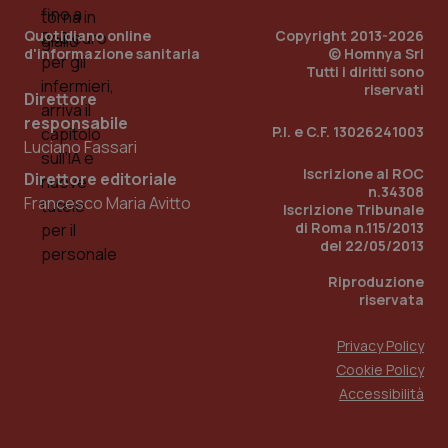
__Secure-YNID
.youtube.com
5 mesi 4
Que
settimane
imp
Quotidiano online
Copyright 2013-2026
You
ten
d'informazione sanitaria
© Homnya Srl
pre
Tutti i diritti sono
del
riservati
vid
Direttore
inco
responsabile
può
P.I. e C.F. 13026241003
det
Luciano Fassari
vis
web
Iscrizione al ROC
Direttore editoriale
uti
n.34308
nuo
Francesco Maria Avitto
ver
Iscrizione Tribunale
dell
di Roma n.115/2013
You
del 22/05/2013
YSC
Sessione
Que
Google LLC
imp
.youtube.com
Riproduzione
You
riservata
ten
vis
vid
Privacy Policy
__Secure-
.youtube.com
5 mesi 4
Que
Cookie Policy
ROLLOUT_TOKEN
settimane
imp
You
Accessibilità
ges
del
e d
per