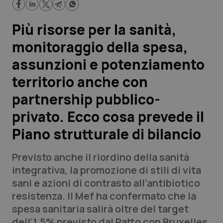
Scienza e Farmaci
Più risorse per la sanità,
monitoraggio della spesa,
Studi e Analisi
assunzioni e potenziamento
Lettere al direttore
territorio anche con
partnership pubblico-
Edizioni Regionali
privato. Ecco cosa prevede il
QS Pro
Piano strutturale di bilancio
Professionisti Sanitari.AI
Previsto anche il riordino della sanità
integrativa, la promozione di stili di vita
Abruzzo
QS Pro Gold
sani e azioni di contrasto all’antibiotico
resistenza. Il Mef ha confermato che la
QS Club
Newsletter
Basilicata
Artrite & artrosi
spesa sanitaria salirà oltre del target
dell’1,5% previsto dal Patto con Bruxelles