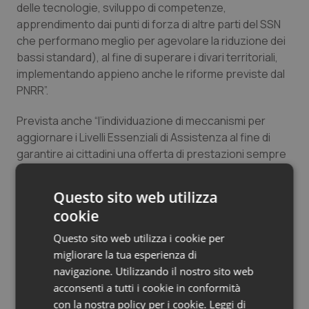
delle tecnologie, sviluppo di competenze,
apprendimento dai punti di forza di altre parti del SSN
che performano meglio per agevolare la riduzione dei
bassi standard), al fine di superare i divari territoriali,
implementando appieno anche le riforme previste dal
PNRR”.
Prevista anche “l’individuazione di meccanismi per
aggiornare i Livelli Essenziali di Assistenza al fine di
garantire ai cittadini una offerta di prestazioni sempre
più ampia e corrispondente alle reali richieste di salute.
Nel contempo, si sosterrà l’innovazione e la
Questo sito web utilizza
sostenibilità attraverso oculati processi di
cookie
disinvestimento da pratiche obsolete o addirittura
dannose (cd. de-listing)”.
Questo sito web utilizza i cookie per
migliorare la tua esperienza di
C’è spazio anche per la prevenzione. “Col fine di
navigazione. Utilizzando il nostro sito web
migliorare il benessere dei cittadini – prosegue il PSB –
acconsenti a tutti i cookie in conformità
e ridurre le spese, si intende iniziare una serie di
con la nostra policy per i cookie.
Leggi di