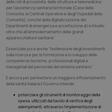
Valle D’Aosta
Oncodermatologia
delle reti di prossimità, delle strutture e telemedicina
per l’assistenza sanitaria territoriale (Case della
Veneto
Oncoematologia
Comunità, le Centrali Operative e degli Ospedali della
Comunità), nonché della digitalizzazione dei
Dipartimenti di emergenza e accettazione di I e II livello
Oncologia & Nutrizione
oltre che all’ammodernamento delle grandi
apparecchiature sanitarie”.
Psoriasi & pelle
Essenziale poi è anche “l’estensione degli investimenti
Quotidiano Cardiologia
sulla ricerca e per la formazione e lo sviluppo delle
competenze tecniche, professionali digitali e
Quotidiano Chirurgia
manageriali del personale del sistema sanitario”.
E ancora per permettere un maggiore efficientamento
Quotidiano Oncologia
della sanità italiana il Governo intende:
Quotidiano Pediatria
potenziare gli strumenti di monitoraggio della
spesa, utilizzati dal tavolo di verifica degli
Rene & patologie urogenitali
adempimenti, attraverso l’implementazione di