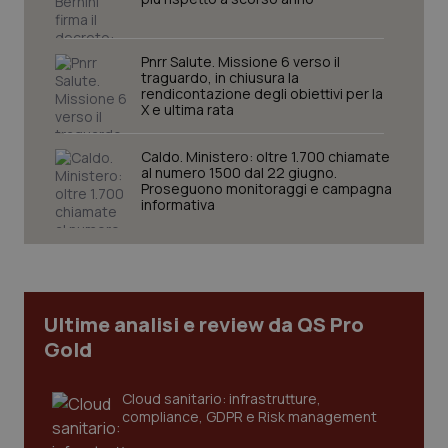
Pnrr Salute. Missione 6 verso il
traguardo, in chiusura la
rendicontazione degli obiettivi per la
X e ultima rata
Caldo. Ministero: oltre 1.700 chiamate
al numero 1500 dal 22 giugno.
Proseguono monitoraggi e campagna
tracking-sites-ironfish-
www.quotidianosanita.it
4
informativa
tracking-enable
settim
2 gior
tracking-sites-ironfish-
www.quotidianosanita.it
4
Ultime analisi e review da QS Pro
session-id
settim
2 gior
Gold
Cloud sanitario: infrastrutture,
compliance, GDPR e Risk management
_ga
1 anno
Google LLC
mes
.quotidianosanita.it