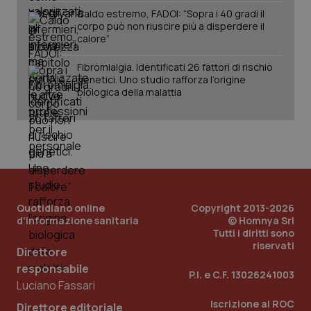
Caldo estremo, FADOI: “Sopra i 40 gradi il
corpo può non riuscire più a disperdere il
calore”
Fibromialgia. Identificati 26 fattori di rischio
genetici. Uno studio rafforza l’origine
biologica della malattia
PHPSESSID
Sessio
PHP.net
www.quotidianosanita.it
Quotidiano online
Copyright 2013-2026
d'informazione sanitaria
© Homnya Srl
Tutti i diritti sono
riservati
Direttore
responsabile
P.I. e C.F. 13026241003
Luciano Fassari
Iscrizione al ROC
Direttore editoriale