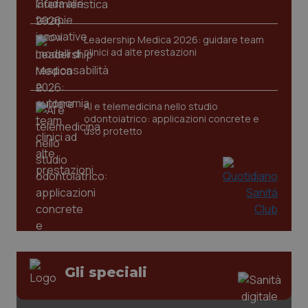
Leadership Medica 2026: guidare team
clinici ad alte prestazioni
CookieScriptConsent
5 mesi
CookieScript
settim
www.quotidianosanita.it
AI e telemedicina nello studio
odontoiatrico: applicazioni concrete e
uso protetto
tracking-sites-ironfish-
www.quotidianosanita.it
4
tracking-enable
settim
2 gior
Gli speciali
tracking-sites-ironfish-
www.quotidianosanita.it
4