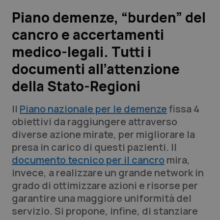
Piano demenze, “burden” del
Scienza e Farmaci
cancro e accertamenti
medico-legali. Tutti i
Studi e Analisi
documenti all’attenzione
Lettere al direttore
della Stato-Regioni
Edizioni Regionali
Il
Piano nazionale per le demenze
fissa 4
obiettivi da raggiungere attraverso
QS Pro
diverse azione mirate, per migliorare la
presa in carico di questi pazienti. Il
Professionisti Sanitari.AI
documento tecnico per il cancro
mira,
invece, a realizzare un grande network in
Abruzzo
QS Pro Gold
grado di ottimizzare azioni e risorse per
garantire una maggiore uniformità del
QS Club
Newsletter
Basilicata
Artrite & artrosi
servizio. Si propone, infine, di stanziare