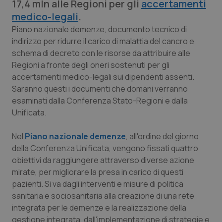
17,4 mln alle Regioni per gli
accertamenti
Calabria
Asma & BPCO
medico-legali
.
Piano nazionale demenze, documento tecnico di
Campania
Car-T
indirizzo per ridurre il carico di malattia del cancro e
schema di decreto con le risorse da attribuire alle
Emilia-Romagna
Colesterolo & coronaropatie
Regioni a fronte degli oneri sostenuti per gli
accertamenti medico-legali sui dipendenti assenti.
Friuli Venezia Giulia
Dermatite Atopica
Saranno questi i documenti che domani verranno
esaminati dalla Conferenza Stato-Regioni e dalla
Lazio
Diabete & glucometri
Unificata.
Liguria
Disturbi dell’umore
Nel
Piano nazionale demenze
, all'ordine del giorno
della Conferenza Unificata, vengono fissati quattro
obiettivi da raggiungere attraverso diverse azione
Lombardia
Dolore
mirate, per migliorare la presa in carico di questi
pazienti. Si va dagli interventi e misure di politica
Marche
Donna & Salute
sanitaria e sociosanitaria alla creazione di una rete
integrata per le demenze e la realizzazione della
Molise
Epatiti
gestione integrata, dall'implementazione di strategie e