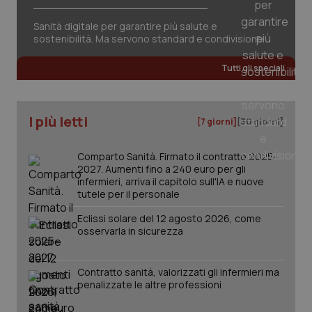
session-id
settim
2 gior
Sanità digitale per garantire più salute e
sostenibilità. Ma servono standard e condivisione
Tutti gli speciali
_ga
1 anno
Google LLC
mes
.quotidianosanita.it
I più letti
[7 giorni]
[30 giorni]
Comparto Sanità. Firmato il contratto 2025-
2027. Aumenti fino a 240 euro per gli
infermieri, arriva il capitolo sull'IA e nuove
tutele per il personale
Eclissi solare del 12 agosto 2026, come
osservarla in sicurezza
Contratto sanità, valorizzati gli infermieri ma
penalizzate le altre professioni