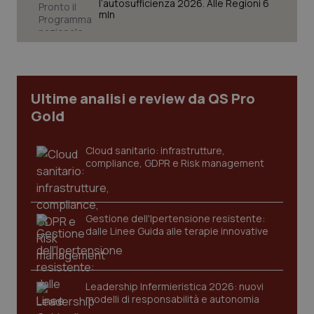
l’autosufficienza 2026. Alle Regioni 6
mln
Necessari
Statistici
Marketing
I cookie necessari contribuiscono a rendere fruibile il
sito web abilitandone funzionalità di base quali la
navigazione sulle pagine e l'accesso alle aree
protette del sito. Il sito web non è in grado di
Ultime analisi e review da QS Pro
funzionare correttamente senza questi cookie.
Gold
Nome
Fornitore
/
Dominio
Scaden
VISITOR_PRIVACY_METADATA
5 mesi
YouTube
Cloud sanitario: infrastrutture,
settim
.youtube.com
compliance, GDPR e Risk management
Gestione dell'Ipertensione resistente:
dalle Linee Guida alle terapie innovative
Leadership Infermieristica 2026: nuovi
modelli di responsabilità e autonomia