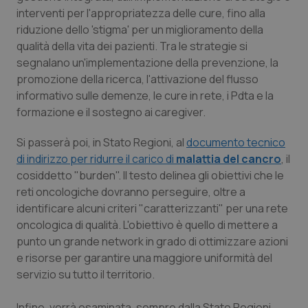
interventi per l'appropriatezza delle cure, fino alla
Piemonte
HIV
riduzione dello 'stigma' per un miglioramento della
qualità della vita dei pazienti. Tra le strategie si
Provincia Autonoma di Bolzano
Infezioni & Febbre
segnalano un'implementazione della prevenzione, la
promozione della ricerca, l'attivazione del flusso
Provincia Autonoma di Trento
Ipertensione & Scompenso
informativo sulle demenze, le cure in rete, i Pdta e la
formazione e il sostegno ai caregiver.
Puglia
Malattie rare
Si passerà poi, in Stato Regioni, al
documento tecnico
di indirizzo per ridurre il carico di
malattia del cancro
, il
Sardegna
Malattia di Crohn & Rettocolite Ulcerosa
cosiddetto "burden". Il testo delinea gli obiettivi che le
reti oncologiche dovranno perseguire, oltre a
Sicilia
Neuroscienze & patologie neurodegenerative
identificare alcuni criteri "caratterizzanti" per una rete
oncologica di qualità. L'obiettivo è quello di mettere a
Toscana
Obesità
punto un grande network in grado di ottimizzare azioni
e risorse per garantire una maggiore uniformità del
Umbria
Oftalmologia
servizio su tutto il territorio.
Infine, verrà esaminata, sempre dalla Stato Regioni,