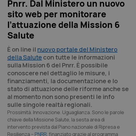
Pnrr. Dal Ministero un nuovo
sito web per monitorare
Scienza e Farmaci
l’attuazione della Mission 6
Studi e Analisi
Salute
Lettere al direttore
È on line il
nuovo portale del Ministero
della Salute
con tutte le informazioni
Edizioni Regionali
sulla Mission 6 del Pnrr. È possibile
conoscere nel dettaglio le misure, i
QS Pro
finanziamenti, la documentazione e lo
stato di attuazione delle riforme anche se
Professionisti Sanitari.AI
al momento non sono presenti le info
sulle singole realtà regionali.
Abruzzo
QS Pro Gold
Prossimità. Innovazione. Uguaglianza. Sono le parole
chiave della Missione Salute, la sesta area di
QS Club
Newsletter
Basilicata
Artrite & artrosi
intervento prevista dal Piano nazionale di Ripresa e
Resilienza –
PNRR
, finanziato grazie al programma