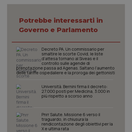
Potrebbe interessarti in
Governo e Parlamento
CookieScriptConsent
5 mesi
CookieScript
settim
www.quotidianosanita.it
Decreto PA. Un commissario per
smaltire le scorte Covid, le liste
d’attesa tornano al Siveas e il
controllo sulle agende di
prenotazione passa ad Agenas. Saltano l’aumento
delle tariffe ospedaliere e la proroga dei gettonisti
Università. Bernini firma il decreto:
27.000 posti per Medicina, 3.000 in
più rispetto a scorso anno
tracking-sites-ironfish-
www.quotidianosanita.it
4
tracking-enable
settim
Pnrr Salute. Missione 6 verso il
2 gior
traguardo, in chiusura la
rendicontazione degli obiettivi per la
X e ultima rata