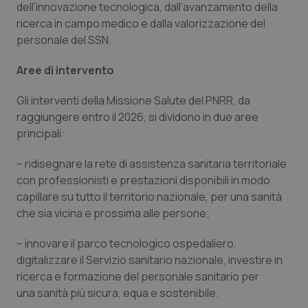
dell’innovazione tecnologica, dall’avanzamento della
Salute orale & impianti
ricerca in campo medico e dalla valorizzazione del
personale del SSN.
Sangue & coagulazione
Aree di intervento
Tiroide
Gli interventi della Missione Salute del PNRR, da
raggiungere entro il 2026, si dividono in due aree
Tumore al seno
principali:
Tumore ovarico
– ridisegnare la rete di assistenza sanitaria territoriale
con professionisti e prestazioni disponibili in modo
Tumori del Polmone & Testa Collo
capillare su tutto il territorio nazionale, per una sanità
che sia vicina e prossima alle persone;
Tumori gastrointestinali
– innovare il parco tecnologico ospedaliero,
digitalizzare il Servizio sanitario nazionale, investire in
Ulcera & Reflusso
ricerca e formazione del personale sanitario per
una sanità più sicura, equa e sostenibile.
Vaccini