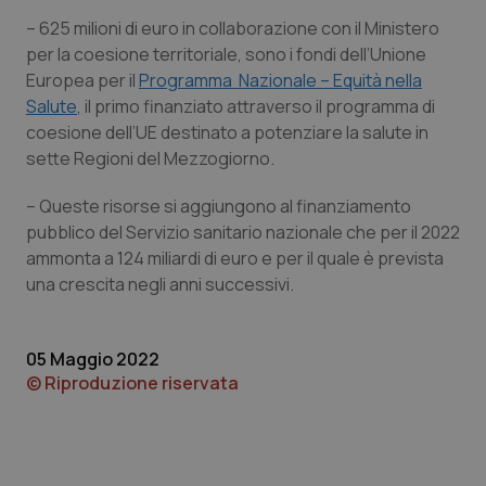
– 625 milioni di euro in collaborazione con il Ministero
per la coesione territoriale, sono i fondi dell’Unione
Europea per il
Programma Nazionale – Equità nella
Necessari
Statistici
Marketing
Salute
, il primo finanziato attraverso il programma di
I cookie necessari contribuiscono a rendere fruibile il
coesione dell’UE destinato a potenziare la salute in
sito web abilitandone funzionalità di base quali la
sette Regioni del Mezzogiorno.
navigazione sulle pagine e l'accesso alle aree
protette del sito. Il sito web non è in grado di
funzionare correttamente senza questi cookie.
– Queste risorse si aggiungono al finanziamento
Nome
Fornitore
/
Dominio
Scaden
pubblico del Servizio sanitario nazionale che per il 2022
ammonta a 124 miliardi di euro e per il quale è prevista
VISITOR_PRIVACY_METADATA
5 mesi
YouTube
settim
.youtube.com
una crescita negli anni successivi.
05 Maggio 2022
© Riproduzione riservata