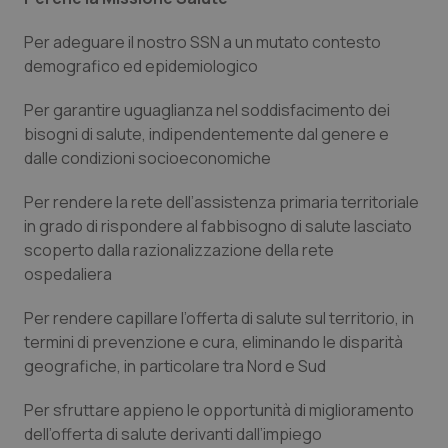
Valle D’Aosta
Oncodermatologia
Per adeguare il nostro SSN a un mutato contesto
Veneto
Oncoematologia
demografico ed epidemiologico
Oncologia & Nutrizione
Per garantire uguaglianza nel soddisfacimento dei
bisogni di salute, indipendentemente dal genere e
dalle condizioni socioeconomiche
Psoriasi & pelle
Per rendere la rete dell’assistenza primaria territoriale
Quotidiano Cardiologia
in grado di rispondere al fabbisogno di salute lasciato
scoperto dalla razionalizzazione della rete
Quotidiano Chirurgia
ospedaliera
Quotidiano Oncologia
Per rendere capillare l’offerta di salute sul territorio, in
termini di prevenzione e cura, eliminando le disparità
geografiche, in particolare tra Nord e Sud
Quotidiano Pediatria
Per sfruttare appieno le opportunità di miglioramento
Rene & patologie urogenitali
dell’offerta di salute derivanti dall’impiego