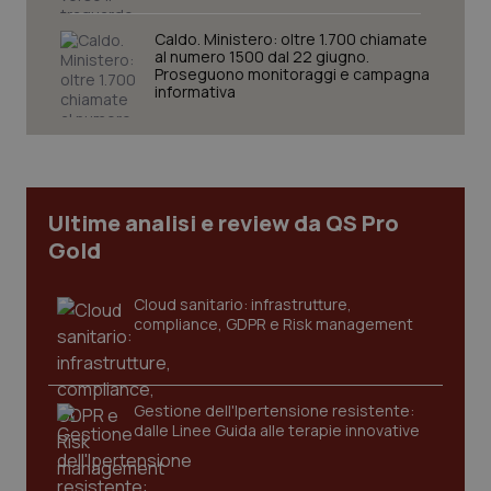
tracking-sites-ironfish-
www.quotidianosanita.it
4
Caldo. Ministero: oltre 1.700 chiamate
session-id
settim
al numero 1500 dal 22 giugno.
2 gior
Proseguono monitoraggi e campagna
informativa
_ga
1 anno
Google LLC
mes
.quotidianosanita.it
Ultime analisi e review da QS Pro
Gold
Cloud sanitario: infrastrutture,
compliance, GDPR e Risk management
Gestione dell'Ipertensione resistente:
dalle Linee Guida alle terapie innovative