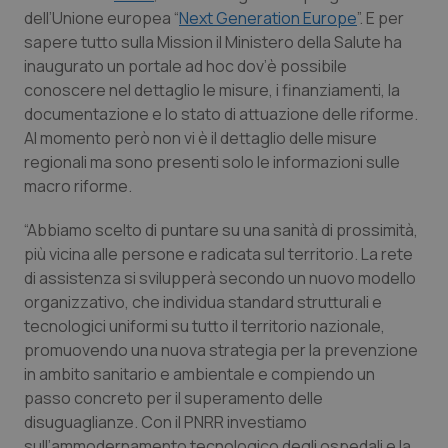
Calabria
Asma & BPCO
dell’Unione europea “
Next Generation Europe
”. E per
sapere tutto sulla Mission il Ministero della Salute ha
inaugurato un portale ad hoc dov’è possibile
Campania
Car-T
conoscere nel dettaglio le misure, i finanziamenti, la
documentazione e lo stato di attuazione delle riforme.
Emilia-Romagna
Colesterolo & coronaropatie
Al momento però non vi è il dettaglio delle misure
regionali ma sono presenti solo le informazioni sulle
Friuli Venezia Giulia
Dermatite Atopica
macro riforme.
Lazio
Diabete & glucometri
“Abbiamo scelto di puntare su una sanità di prossimità,
più vicina alle persone e radicata sul territorio. La rete
Liguria
Disturbi dell’umore
di assistenza si svilupperà secondo un nuovo modello
organizzativo, che individua standard strutturali e
tecnologici uniformi su tutto il territorio nazionale,
Lombardia
Dolore
promuovendo una nuova strategia per la prevenzione
in ambito sanitario e ambientale e compiendo un
Marche
Donna & Salute
passo concreto per il superamento delle
disuguaglianze. Con il PNRR investiamo
Molise
Epatiti
sull’ammodernamento tecnologico degli ospedali e la