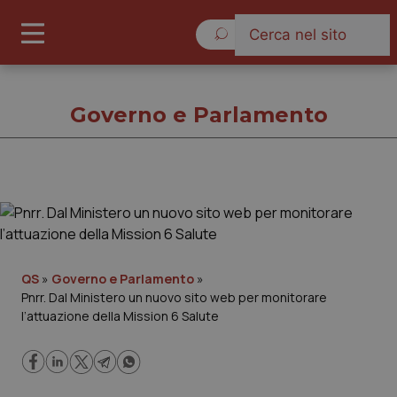
Venerdì 7 Agosto 2026
Governo e Parlamento
Governo e Parlamento
Cronache
QS
»
Governo e Parlamento
»
Pnrr. Dal Ministero un nuovo sito web per monitorare
Governo e Parlamento
l’attuazione della Mission 6 Salute
Regioni e Asl
Lavoro e Professioni