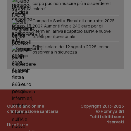
mantener
vid
corpo può non riuscire più a disperdere il
lo stato
inco
calore”
della
può
sessione.
det
vis
Comparto Sanità. Firmato il contratto 2025-
web
2027. Aumenti fino a 240 euro per gli
uti
nuo
infermieri, arriva il capitolo sull'IA e nuove
ver
tutele per il personale
dell
You
Eclissi solare del 12 agosto 2026, come
__Secure-YNID
.youtube.com
5 mesi 4
Que
osservarla in sicurezza
settimane
imp
You
ten
pre
del
vid
inco
può
det
vis
web
uti
nuo
Quotidiano online
Copyright 2013-2026
ver
d'informazione sanitaria
© Homnya Srl
dell
Tutti i diritti sono
You
riservati
Direttore
YSC
Sessione
Que
Google LLC
imp
.youtube.com