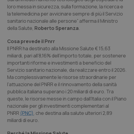
loro messa in sicurezza, sulla formazione, la ricerca e
Piemonte
HIV
la telemedicina per avvicinare sempre di più il Servizio
sanitario nazionale alle persone” afferma il Ministro
Provincia Autonoma di Bolzano
Infezioni & Febbre
della Salute,
Roberto Speranza
.
Cosa prevede il Pnrr
Provincia Autonoma di Trento
Ipertensione & Scompenso
Il PNRR ha destinato alla Missione Salute € 15,63
miliardi, pari all’8,16% dell’importo totale, per sostenere
Puglia
Malattie rare
importanti riforme e investimenti a beneficio del
Servizio sanitario nazionale, da realizzare entro il 2026.
Sardegna
Malattia di Crohn & Rettocolite Ulcerosa
Ma complessivamente le risorse straordinarie per
l’attuazione del PNRR e il rinnovamento della sanità
Sicilia
Neuroscienze & patologie neurodegenerative
pubblica italiana superano i 20 miliardi di euro. Tra
queste, le risorse messe in campo dall’Italia con il Piano
Toscana
Obesità
nazionale per gli investimenti complementari al
PNRR
(PNC)
, che destina alla salute ulteriori 2,89
Umbria
Oftalmologia
miliardi di euro.
Perché la Missione Salute