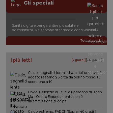
Gli speciali
Sanità digitale per garantire più salute e
_ga_KM60CM4NPH
.quotidianosanita.it
1 anno
sostenibilità. Ma servono standard e condivisione
mes
Tutti gli speciali
I più letti
[7 giorni]
[30 giorni]
Caldo, segnali di lenta ritirata dell'ondata: il 7
agosto restano 26 città da bollino rosso, l'8
Fornitore
/
Nome
Scadenza
Descrizion
scendono a 19
Dominio
Nome
Fornitore
/
Dominio
Scadenza
Des
_ga_0VMQEQKQ1N
.quotidianosanita.it
1 anno 1
Questo
Covid. Il silenzio di Fauci e il perdono di Biden.
mese
cookie
VISITOR_INFO1_LIVE
5 mesi 4
Que
Google LLC
viene
Ma il Quinto Emendamento non è
settimane
imp
.youtube.com
utilizzato
You
un’ammissione di colpa
da Google
ten
Analytics
pre
per
del
Caldo estremo, FADOI: “Sopra i 40 gradi il