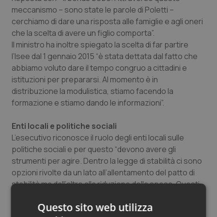
meccanismo – sono state le parole di Poletti –
Salute orale & impianti
cerchiamo di dare una risposta alle famiglie e agli oneri
che la scelta di avere un figlio comporta”.
Sangue & coagulazione
Il ministro ha inoltre spiegato la scelta di far partire
l’Isee dal 1 gennaio 2015 “è stata dettata dal fatto che
Tiroide
abbiamo voluto dare il tempo congruo a cittadini e
istituzioni per prepararsi. Al momento è in
Tumore al seno
distribuzione la modulistica, stiamo facendo la
formazione e stiamo dando le informazioni”.
Tumore ovarico
Enti locali e politiche sociali
Tumori del Polmone & Testa Collo
L’esecutivo riconosce il ruolo degli enti locali sulle
politiche sociali e per questo “devono avere gli
strumenti per agire. Dentro la legge di stabilità ci sono
Tumori gastrointestinali
opzioni rivolte da un lato all’allentamento del patto di
stabilità ma dall’altro alla riduzione della spesa. Questi
Ulcera & Reflusso
due elementi, dal nostro punto di vista, producono una
Questo sito web utilizza
risposta positiva” dando quindi la possibilità agli enti
Vaccini