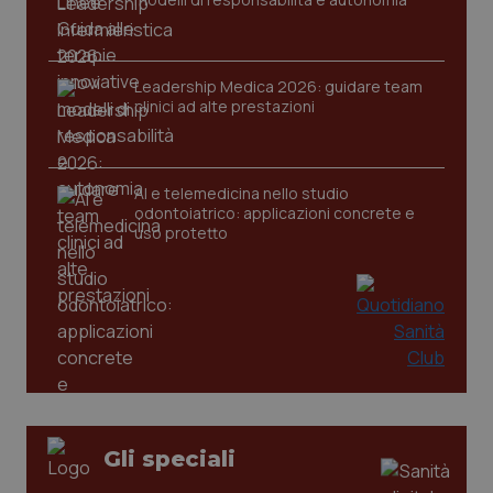
tracking-sites-ironfish-
www.quotidianosanita.it
4
session-id
settim
2 gior
Leadership Medica 2026: guidare team
clinici ad alte prestazioni
_ga
1 anno
Google LLC
mes
.quotidianosanita.it
AI e telemedicina nello studio
odontoiatrico: applicazioni concrete e
uso protetto
Gli speciali