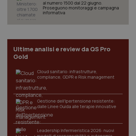
al numero 1500 dal 22 giugno.
Proseguono monitoraggi e campagna
informativa
CookieScriptConsent
5 mesi
CookieScript
settim
www.quotidianosanita.it
Ultime analisi e review da QS Pro
Gold
Cloud sanitario: infrastrutture,
compliance, GDPR e Risk management
Gestione dell'Ipertensione resistente:
tracking-sites-ironfish-
www.quotidianosanita.it
4
dalle Linee Guida alle terapie innovative
tracking-enable
settim
2 gior
Leadership Infermieristica 2026: nuovi
modelli di responsabilità e autonomia