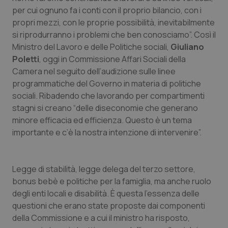
Calabria
Asma & BPCO
per cui ognuno fa i conti con il proprio bilancio, con i
propri mezzi, con le proprie possibilità, inevitabilmente
Campania
Car-T
si riprodurranno i problemi che ben conosciamo”. Così il
Ministro del Lavoro e delle Politiche sociali,
Giuliano
Poletti
, oggi in Commissione Affari Sociali della
Emilia-Romagna
Colesterolo & coronaropatie
Camera nel seguito dell’audizione sulle linee
programmatiche del Governo in materia di politiche
Friuli Venezia Giulia
Dermatite Atopica
sociali. Ribadendo che lavorando per compartimenti
stagni si creano “delle diseconomie che generano
Lazio
Diabete & glucometri
minore efficacia ed efficienza. Questo è un tema
importante e c’è la nostra intenzione di intervenire”.
Liguria
Disturbi dell’umore
Lombardia
Dolore
Legge di stabilità, legge delega del terzo settore,
bonus bebè e politiche per la famiglia, ma anche ruolo
Marche
Donna & Salute
degli enti locali e disabilità. È questa l’essenza delle
questioni che erano state proposte dai componenti
della Commissione e a cui il ministro ha risposto,
Molise
Epatiti