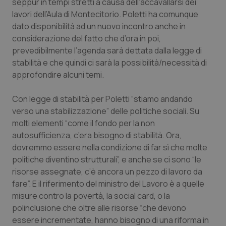
seppur in tempi stretti a causa dell’accavallarsi dei
lavori dell’Aula di Montecitorio. Poletti ha comunque
Piemonte
HIV
dato disponibilità ad un nuovo incontro anche in
considerazione del fatto che d’ora in poi,
Provincia Autonoma di Bolzano
Infezioni & Febbre
prevedibilmente l’agenda sarà dettata dalla legge di
stabilità e che quindi ci sarà la possibilità/necessità di
Provincia Autonoma di Trento
Ipertensione & Scompenso
approfondire alcuni temi.
Puglia
Malattie rare
Con legge di stabilità per Poletti “stiamo andando
verso una stabilizzazione” delle politiche sociali. Su
Sardegna
Malattia di Crohn & Rettocolite Ulcerosa
molti elementi “come il fondo per la non
autosufficienza, c’era bisogno di stabilità. Ora,
dovremmo essere nella condizione di far sì che molte
Sicilia
Neuroscienze & patologie neurodegenerative
politiche diventino strutturali”, e anche se ci sono “le
risorse assegnate, c’è ancora un pezzo di lavoro da
Toscana
Obesità
fare”. E il riferimento del ministro del Lavoro è a quelle
misure contro la povertà, la social card, o la
Umbria
Oftalmologia
polinclusione che oltre alle risorse “che devono
essere incrementate, hanno bisogno di una riforma in