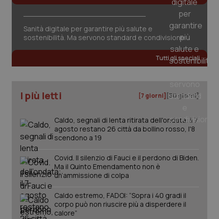
Sanità digitale per garantire più salute e
sostenibilità. Ma servono standard e condivisione
Tutti gli speciali
PHPSESSID
Sessio
PHP.net
I più letti
www.quotidianosanita.it
[7 giorni]
[30 giorni]
Caldo, segnali di lenta ritirata dell'ondata: il 7
agosto restano 26 città da bollino rosso, l'8
scendono a 19
Covid. Il silenzio di Fauci e il perdono di Biden.
Ma il Quinto Emendamento non è
un’ammissione di colpa
Caldo estremo, FADOI: “Sopra i 40 gradi il
corpo può non riuscire più a disperdere il
calore”