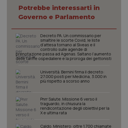
Potrebbe interessarti in
Governo e Parlamento
Necessari
Statistici
Marketing
I cookie necessari contribuiscono a rendere fruibile il
sito web abilitandone funzionalità di base quali la
navigazione sulle pagine e l'accesso alle aree
Decreto PA. Un commissario per
protette del sito. Il sito web non è in grado di
smaltire le scorte Covid, le liste
funzionare correttamente senza questi cookie.
d’attesa tornano al Siveas e il
controllo sulle agende di
Nome
Fornitore
/
Dominio
Scaden
prenotazione passa ad Agenas. Saltano l’aumento
delle tariffe ospedaliere e la proroga dei gettonisti
VISITOR_PRIVACY_METADATA
5 mesi
YouTube
settim
.youtube.com
Università. Bernini firma il decreto:
27.000 posti per Medicina, 3.000 in
più rispetto a scorso anno
Pnrr Salute. Missione 6 verso il
traguardo, in chiusura la
rendicontazione degli obiettivi per la
X e ultima rata
Caldo. Ministero: oltre 1.700 chiamate