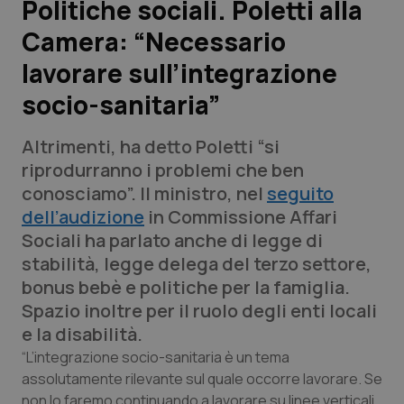
Politiche sociali. Poletti alla
Camera: “Necessario
Scienza e Farmaci
lavorare sull’integrazione
Studi e Analisi
socio-sanitaria”
Lettere al direttore
Altrimenti, ha detto Poletti “si
riprodurranno i problemi che ben
Edizioni Regionali
conosciamo”. Il ministro, nel
seguito
dell’audizione
in Commissione Affari
QS Pro
Sociali ha parlato anche di legge di
stabilità, legge delega del terzo settore,
Professionisti Sanitari.AI
bonus bebè e politiche per la famiglia.
Spazio inoltre per il ruolo degli enti locali
Abruzzo
QS Pro Gold
e la disabilità.
“L’integrazione socio-sanitaria è un tema
QS Club
Newsletter
Basilicata
Artrite & artrosi
assolutamente rilevante sul quale occorre lavorare. Se
non lo faremo continuando a lavorare su linee verticali,