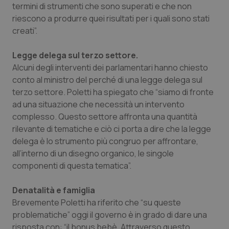
Valle D’Aosta
Oncodermatologia
termini di strumenti che sono superati e che non
riescono a produrre quei risultati per i quali sono stati
Veneto
Oncoematologia
creati”.
Oncologia & Nutrizione
Legge delega sul terzo settore.
Alcuni degli interventi dei parlamentari hanno chiesto
conto al ministro del perché di una legge delega sul
Psoriasi & pelle
terzo settore. Poletti ha spiegato che “siamo di fronte
ad una situazione che necessità un intervento
Quotidiano Cardiologia
complesso. Questo settore affronta una quantità
rilevante di tematiche e ciò ci porta a dire che la legge
Quotidiano Chirurgia
delega è lo strumento più congruo per affrontare,
all’interno di un disegno organico, le singole
Quotidiano Oncologia
componenti di questa tematica”.
Quotidiano Pediatria
Denatalità e famiglia
Brevemente Poletti ha riferito che “su queste
Rene & patologie urogenitali
problematiche” oggi il governo è in grado di dare una
risposta con: “il bonus bebè. Attraverso questo