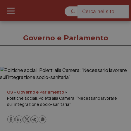
Sabato 8 Agosto 2026
Governo e Parlamento
Governo e Parlamento
Cronache
QS
»
Governo e Parlamento
»
Politiche sociali. Poletti alla Camera: “Necessario lavorare
Governo e Parlamento
sull’integrazione socio-sanitaria”
Regioni e Asl
Lavoro e Professioni