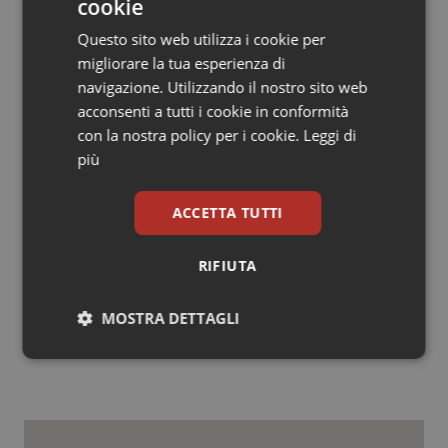
locali di agire sulle politiche sociali.
cookie
Questo sito web utilizza i cookie per
Disabilità
migliorare la tua esperienza di
Sulla disabilità il governo non ha pensato ad un’azione
navigazione. Utilizzando il nostro sito web
specifica “ma vogliamo dare una dimensione organica
acconsenti a tutti i cookie in conformità
agli interventi che si fanno in questi contesti”. Perché
con la nostra policy per i cookie.
Leggi di
realizzare “un piano di azione senza una
più
strumentazione in grado di rendere coerenti le azioni,
significa svuotare di significato, rendere sterile la
ACCETTA TUTTI
nostra azione”.
RIFIUTA
21 Ottobre 2014
© Riproduzione riservata
MOSTRA DETTAGLI
Necessari
Statistici
Marketing