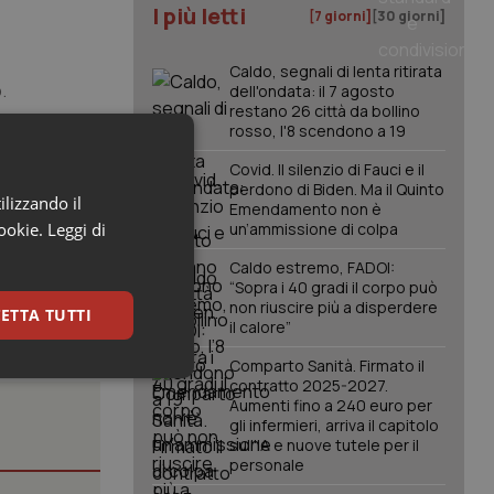
I più letti
[7 giorni]
[30 giorni]
Caldo, segnali di lenta ritirata
.
dell'ondata: il 7 agosto
restano 26 città da bollino
rosso, l'8 scendono a 19
 corso
per aree,
Covid. Il silenzio di Fauci e il
perdono di Biden. Ma il Quinto
lioni di
ilizzando il
Emendamento non è
cookie.
Leggi di
un’ammissione di colpa
Caldo estremo, FADOI:
“Sopra i 40 gradi il corpo può
non riuscire più a disperdere
ETTA TUTTI
il calore”
Comparto Sanità. Firmato il
keting
contratto 2025-2027.
Aumenti fino a 240 euro per
gli infermieri, arriva il capitolo
sull'IA e nuove tutele per il
personale