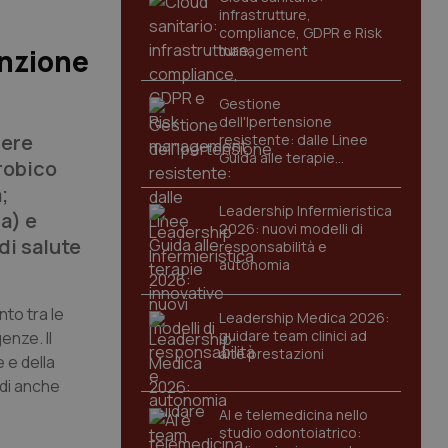
infrastrutture,
compliance, GDPR e Risk
management
enzione
Gestione
dell'Ipertensione
tere
resistente: dalle Linee
Guida alle terapie
crobico
innovative
;
Leadership Infermieristica
a) e
2026: nuovi modelli di
di salute
responsabilità e
autonomia
to tra le
Leadership Medica 2026:
guidare team clinici ad
enze. Il
alte prestazioni
 e della
ndi anche
AI e telemedicina nello
studio odontoiatrico: