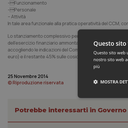
-Funzionamento
-Personale
– Attività
In tale area funzionale alla pratica operatività del CCM, c
Lo stanziamento complessivo per il 2014 del competente cap
Questo sito 
dell’esercizio finanziario ammonta ad € 12.371.052,00. Per
accogliendo le indicazioni del Comitato strategico si propon
Questo sito web ut
euro) e il restante 45% sulle cosiddette Azioni Centrali (5.
nostro sito web ac
più
25 Novembre 2014
MOSTRA DET
© Riproduzione riservata
Neces
Potrebbe interessarti in Govern