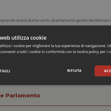
omprende ambiti di intervento direttamente gestiti dal Ministero
itolo di bilancio, al netto delle decurtazioni intervenute nel
web utilizza cookie
 quanto concerne la proposta di ripartizione dei finanziamenti 
e di stanziare circa il 55% sull’Area Progettuale (6.800.000 mi
ilizza i cookie per migliorare la tua esperienza di navigazione. Ut
571.052 milioni di euro).
consenti a tutti i cookie in conformità con la nostra policy per i 
RIFIUTA
TAGLI
ACC
sari
Statistici
Mar
o e Parlamento