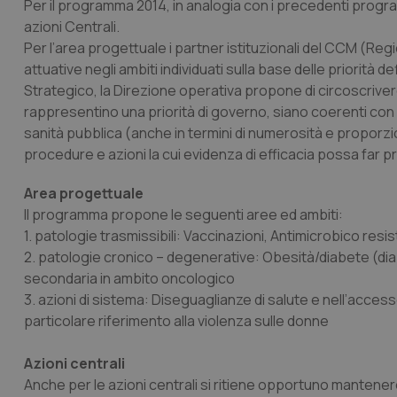
Per il programma 2014, in analogia con i precedenti progra
azioni Centrali.
Per l’area progettuale i partner istituzionali del CCM (Reg
attuative negli ambiti individuati sulla base delle priorità
Strategico, la Direzione operativa propone di circoscrivere
rappresentino una priorità di governo, siano coerenti con l
sanità pubblica (anche in termini di numerosità e proporz
procedure e azioni la cui evidenza di efficacia possa far 
Area progettuale
Il programma propone le seguenti aree ed ambiti:
1. patologie trasmissibili: Vaccinazioni, Antimicrobico re
2. patologie cronico – degenerative: Obesità/diabete (dia
secondaria in ambito oncologico
3. azioni di sistema: Diseguaglianze di salute e nell’accesso
particolare riferimento alla violenza sulle donne
Azioni centrali
Anche per le azioni centrali si ritiene opportuno mantenere