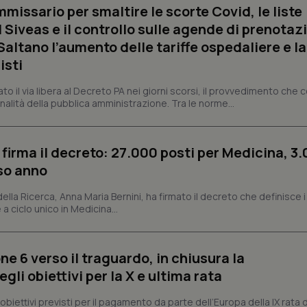
missario per smaltire le scorte Covid, le liste
 Siveas e il controllo sulle agende di prenotaz
Necessari
Statistici
Marketing
altano l’aumento delle tariffe ospedaliere e la
tribuiscono a rendere fruibile il sito web abilitandone funzionalità di base quali la nav
isti
protette del sito. Il sito web non è in grado di funzionare correttamente senza questi coo
Fornitore
/
Dominio
Scadenza
Descrizione
dato il via libera al Decreto PA nei giorni scorsi, il provvedimento che
nalità della pubblica amministrazione. Tra le norme...
METADATA
5 mesi 4
Questo cookie viene utilizzato p
YouTube
settimane
scelte di consenso e privacy dell'
.youtube.com
interazione con il sito. Registra i
del visitatore riguardo a varie pol
impostazioni sulla privacy, garan
 firma il decreto: 27.000 posti per Medicina, 3.
preferenze siano onorate nelle se
rso anno
nt
5 mesi 3
Questo cookie viene utilizzato da
CookieScript
settimane
Script.com per ricordare le pref
www.quotidianosanita.it
sui cookie dei visitatori. È neces
 della Ricerca, Anna Maria Bernini, ha firmato il decreto che definisce i
dei cookie di Cookie-Script.com 
 a ciclo unico in Medicina...
correttamente.
ish-
www.quotidianosanita.it
4
Questo cookie è impostato dall'a
settimane
abilitare il sistema di tracking a
2 giorni
ne 6 verso il traguardo, in chiusura la
ish-
www.quotidianosanita.it
4
Questo cookie è impostato dall'a
li obiettivi per la X e ultima rata
settimane
assegnare un identificatore generi
2 giorni
i obiettivi previsti per il pagamento da parte dell’Europa della IX rata