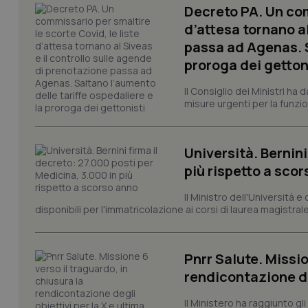
Decreto PA. Un com
d’attesa tornano al
passa ad Agenas. S
I cookie necessari con
proroga dei getton
e l'accesso alle aree 
Nome
Il Consiglio dei Ministri ha 
misure urgenti per la funzio
VISITOR_PRIVACY_
Università. Bernini
più rispetto a sco
CookieScriptConse
Il Ministro dell'Università e
disponibili per l'immatricolazione ai corsi di laurea magistrale
tracking-sites-ironf
tracking-enable
Pnrr Salute. Missio
tracking-sites-ironf
rendicontazione deg
session-id
Il Ministero ha raggiunto gl