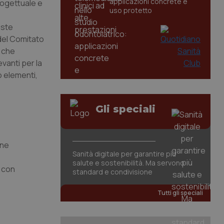
applicazioni concrete e
rogettuale e
uso protetto
oste
 del Comitato
, che
vanti per la
o elementi,
Gli speciali
one
Sanità digitale per garantire più
salute e sostenibilità. Ma servono
i con
standard e condivisione
Tutti gli speciali