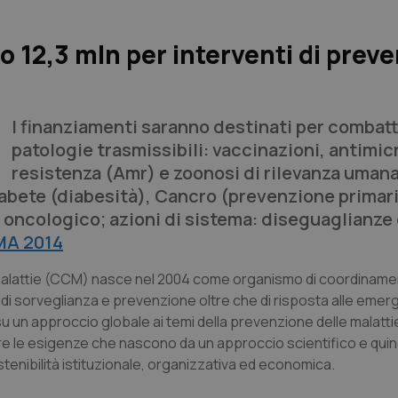
12,3 mln per interventi di prev
I finanziamenti saranno destinati per combat
patologie trasmissibili: vaccinazioni, antimi
resistenza (Amr) e zoonosi di rilevanza umana
abete (diabesità), Cancro (prevenzione primari
 oncologico; azioni di sistema: diseguaglianze 
A 2014
le malattie (CCM) nasce nel 2004 come organismo di coordinamen
ità di sorveglianza e prevenzione oltre che di risposta alle emerg
u un approccio globale ai temi della prevenzione delle malattie
re le esigenze che nascono da un approccio scientifico e qui
ostenibilità istituzionale, organizzativa ed economica.