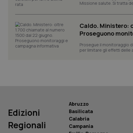
_ga
Missione salute. Si tratta dei
Caldo. Ministero: 
Proseguono monit
PHPSESSID
Prosegue il monitoraggio de
per limitare gli effetti dell
_ga_KM60CM4NPH
Abruzzo
Nome
Nome
Edizioni
Basilicata
VISITOR_INFO1_LIV
Calabria
_ga_0VMQEQKQ1N
Regionali
Campania