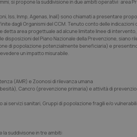
mmi, si propone la suddivisione in due ambiti operativi: area P
ioni, Iss, Inmp, Agenas, Inail) sono chiamati a presentare prop
 definite dagli Organismi del CCM. Tenuto conto delle indicazioni
 detta area progettuale ad alcune limitate linee di intervento
e disposizioni del Piano Nazionale della Prevenzione, siano rile
ione di popolazione potenzialmente beneficiaria) e presentin
prevedere un impatto misurabile.
sistenza (AMR) e Zoonosi di rilevanza umana
besità), Cancro (prevenzione primaria) e attività di prevenzi
 ai servizi sanitari, Gruppi di popolazione fragili e/o vulnerabil
 la suddivisone in tre ambiti: