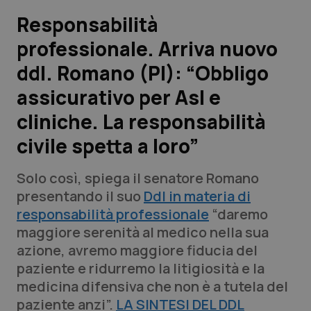
Responsabilità
Scienza e Farmaci
professionale. Arriva nuovo
ddl. Romano (PI): “Obbligo
Studi e Analisi
assicurativo per Asl e
Lettere al direttore
cliniche. La responsabilità
Edizioni Regionali
civile spetta a loro”
QS Pro
Solo così, spiega il senatore Romano
presentando il suo
Ddl in materia di
Professionisti Sanitari.AI
responsabilità professionale
“daremo
maggiore serenità al medico nella sua
azione, avremo maggiore fiducia del
Abruzzo
QS Pro Gold
paziente e ridurremo la litigiosità e la
QS Club
Newsletter
medicina difensiva che non è a tutela del
Basilicata
Artrite & artrosi
paziente anzi”.
LA SINTESI DEL DDL