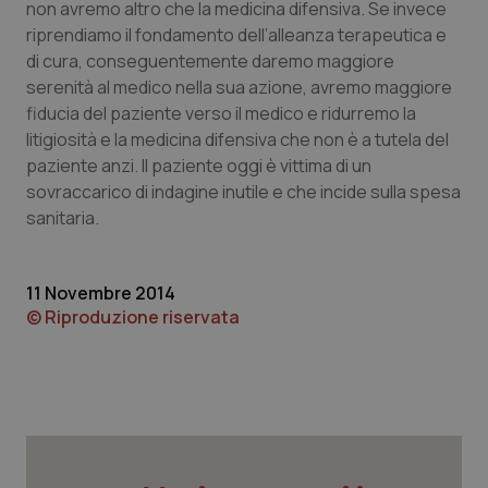
non avremo altro che la medicina difensiva. Se invece
riprendiamo il fondamento dell’alleanza terapeutica e
di cura, conseguentemente daremo maggiore
serenità al medico nella sua azione, avremo maggiore
CookieScriptConsent
5 mesi
CookieScript
settim
www.quotidianosanita.it
fiducia del paziente verso il medico e ridurremo la
litigiosità e la medicina difensiva che non è a tutela del
paziente anzi. Il paziente oggi è vittima di un
sovraccarico di indagine inutile e che incide sulla spesa
sanitaria.
11 Novembre 2014
© Riproduzione riservata
tracking-sites-ironfish-
www.quotidianosanita.it
4
tracking-enable
settim
2 gior
tracking-sites-ironfish-
www.quotidianosanita.it
4