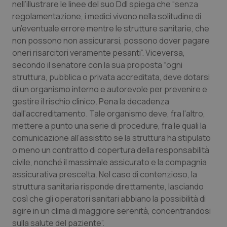
Valle D’Aosta
Oncodermatologia
nell’illustrare le linee del suo Ddl spiega che “senza
regolamentazione, i medici vivono nella solitudine di
Veneto
Oncoematologia
un’eventuale errore mentre le strutture sanitarie, che
non possono non assicurarsi, possono dover pagare
oneri risarcitori veramente pesanti”. Viceversa,
Oncologia & Nutrizione
secondo il senatore con la sua proposta “ogni
struttura, pubblica o privata accreditata, deve dotarsi
Psoriasi & pelle
di un organismo interno e autorevole per prevenire e
gestire il rischio clinico. Pena la decadenza
Quotidiano Cardiologia
dall'accreditamento. Tale organismo deve, fra l'altro,
mettere a punto una serie di procedure, fra le quali la
Quotidiano Chirurgia
comunicazione all’assistito se la struttura ha stipulato
o meno un contratto di copertura della responsabilità
Quotidiano Oncologia
civile, nonché il massimale assicurato e la compagnia
assicurativa prescelta. Nel caso di contenzioso, la
Quotidiano Pediatria
struttura sanitaria risponde direttamente, lasciando
così che gli operatori sanitari abbiano la possibilità di
agire in un clima di maggiore serenità, concentrandosi
Rene & patologie urogenitali
sulla salute del paziente”.