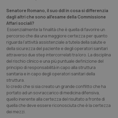
Salute orale & impianti
Senatore Romano, il suo ddl in cosa si differenzia
dagli altri che sono all’esame della Commissione
Sangue & coagulazione
Affari sociali?
Essenzialmente la finalità che è quella di favorire un
Tiroide
percorso che dia una maggiore certezza per quanto
riguarda l’attività assistenziale a tutela della salute e
Tumore al seno
della sicurezza del paziente e degli operatori sanitari
attraverso due step intercorrelati tra loro. La disciplina
Tumore ovarico
del rischio clinico e una più puntuale definizione del
principio di responsabilità in capo alla struttura
sanitaria e in capo degli operatori sanitari della
Tumori del Polmone & Testa Collo
struttura.
Io credo che si sia creato un grande conflitto che ha
Tumori gastrointestinali
portato ad un sovraccarico di medicina difensiva,
quello inerente alla certezza del risultato a fronte di
Ulcera & Reflusso
quella che deve essere riconosciuta che è la certezza
dei mezzi.
Vaccini