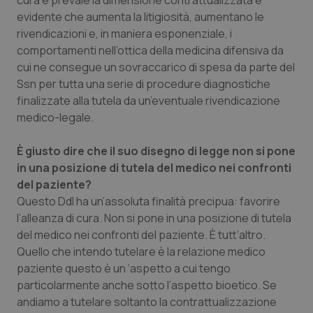
cura e prevale la dimensione contrattualizzata è
evidente che aumenta la litigiosità, aumentano le
Necessari
Statistici
Marketing
rivendicazioni e, in maniera esponenziale, i
comportamenti nell’ottica della medicina difensiva da
I cookie necessari contribuiscono a rendere fruibile il
cui ne consegue un sovraccarico di spesa da parte del
sito web abilitandone funzionalità di base quali la
navigazione sulle pagine e l'accesso alle aree
Ssn per tutta una serie di procedure diagnostiche
protette del sito. Il sito web non è in grado di
finalizzate alla tutela da un’eventuale rivendicazione
funzionare correttamente senza questi cookie.
medico-legale.
Nome
Fornitore
/
Dominio
Scaden
VISITOR_PRIVACY_METADATA
5 mesi
YouTube
È giusto dire che il suo disegno di legge non si pone
settim
.youtube.com
in una posizione di tutela del medico nei confronti
del paziente?
Questo Ddl ha un’assoluta finalità precipua: favorire
l’alleanza di cura. Non si pone in una posizione di tutela
del medico nei confronti del paziente. È tutt’altro.
Quello che intendo tutelare è la relazione medico
paziente questo è un ‘aspetto a cui tengo
particolarmente anche sotto l’aspetto bioetico. Se
andiamo a tutelare soltanto la contrattualizzazione