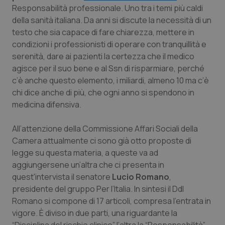
Calabria
Asma & BPCO
Responsabilità professionale. Uno tra i temi più caldi
della sanità italiana. Da anni si discute la necessità di un
testo che sia capace di fare chiarezza, mettere in
Campania
Car-T
condizioni i professionisti di operare con tranquillità e
serenità, dare ai pazienti la certezza che il medico
Emilia-Romagna
Colesterolo & coronaropatie
agisce per il suo bene e al Ssn di risparmiare, perché
c’è anche questo elemento, i miliardi, almeno 10 ma c’è
Friuli Venezia Giulia
Dermatite Atopica
chi dice anche di più, che ogni anno si spendono in
medicina difensiva.
Lazio
Diabete & glucometri
All’attenzione della Commissione Affari Sociali della
Liguria
Disturbi dell’umore
Camera attualmente ci sono già otto proposte di
legge su questa materia, a queste va ad
Lombardia
Dolore
aggiungersene un’altra che ci presenta in
quest'intervista il senatore
Lucio Romano
,
presidente del gruppo Per l’Italia. In sintesi il Ddl
Marche
Donna & Salute
Romano si compone di 17 articoli, compresa l’entrata in
vigore. È diviso in due parti, una riguardante la
Molise
Epatiti