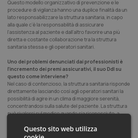
Questo modello organizzativo di prevenzione e le
procedure di vigilanza hanno una duplice finalità da un
lato responsabilizzare la struttura sanitaria, in capo
alla quale c’è la responsabilità di assicurare
l’assistenza al paziente e dall’altro favorire una più
diretta e costante collaborazione tra la struttura
sanitaria stessa e gli operatori sanitari.
Uno dei problemi denunciati dai professionisti è
l’incremento dei premi assicurativi, il suo Ddl su
questo come interviene?
Nel caso di contenzioso, la struttura sanitaria risponde
direttamente lasciando così agli operatori sanitari la
possibilità di agire in un clima di maggiore serenità,
concentrandosi sulla salute del paziente. La struttura
può rivalersi sul medico quando sia riconosciuto, a
sentenza definitiva, la colpa grave e il dolo del
Questo sito web utilizza
professionista. Se noi limitiamo la responsabilità
diretta del medico alla colpa grave e al dolo, diamo la
cookie