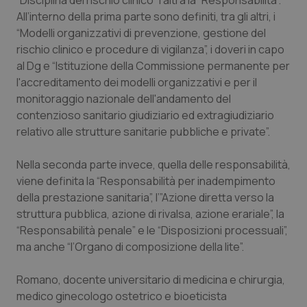
“Disciplina del rischio clinico” l’altra la “Responsabilità”.
All’interno della prima parte sono definiti, tra gli altri, i
Piemonte
HIV
“Modelli organizzativi di prevenzione, gestione del
rischio clinico e procedure di vigilanza”, i doveri in capo
Provincia Autonoma di Bolzano
Infezioni & Febbre
al Dg e “Istituzione della Commissione permanente per
l'accreditamento dei modelli organizzativi e per il
Provincia Autonoma di Trento
Ipertensione & Scompenso
monitoraggio nazionale dell'andamento del
contenzioso sanitario giudiziario ed extragiudiziario
Puglia
Malattie rare
relativo alle strutture sanitarie pubbliche e private”.
Nella seconda parte invece, quella delle responsabilità,
Sardegna
Malattia di Crohn & Rettocolite Ulcerosa
viene definita la “Responsabilità per inadempimento
della prestazione sanitaria”, l’”Azione diretta verso la
Sicilia
Neuroscienze & patologie neurodegenerative
struttura pubblica, azione di rivalsa, azione erariale”, la
“Responsabilità penale” e le “Disposizioni processuali”,
Toscana
Obesità
ma anche “l’Organo di composizione della lite”.
Umbria
Oftalmologia
Romano, docente universitario di medicina e chirurgia,
medico ginecologo ostetrico e bioeticista