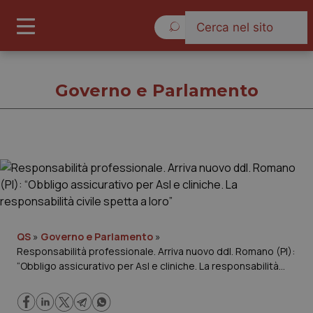
Domenica 9 Agosto 2026
Governo e Parlamento
Governo e Parlamento
Cronache
Governo e Parlamento
QS
»
Governo e Parlamento
»
Responsabilità professionale. Arriva nuovo ddl. Romano (PI):
“Obbligo assicurativo per Asl e cliniche. La responsabilità
Regioni e Asl
civile spetta a loro”
Lavoro e Professioni