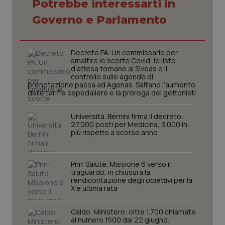
Potrebbe interessarti in
session-id
settim
2 gior
Governo e Parlamento
Decreto PA. Un commissario per
_ga
1 anno
Google LLC
smaltire le scorte Covid, le liste
mes
.quotidianosanita.it
d’attesa tornano al Siveas e il
controllo sulle agende di
prenotazione passa ad Agenas. Saltano l’aumento
delle tariffe ospedaliere e la proroga dei gettonisti
Università. Bernini firma il decreto:
27.000 posti per Medicina, 3.000 in
più rispetto a scorso anno
Pnrr Salute. Missione 6 verso il
traguardo, in chiusura la
rendicontazione degli obiettivi per la
X e ultima rata
Caldo. Ministero: oltre 1.700 chiamate
al numero 1500 dal 22 giugno.