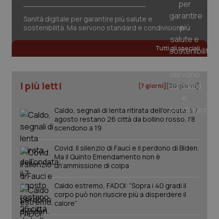
può
sessione.
det
vis
Sanità digitale per garantire più salute e
web
sostenibilità. Ma servono standard e condivisione
uti
nuo
ver
Tutti gli speciali
dell
You
__Secure-YNID
.youtube.com
5 mesi 4
Que
settimane
imp
I più letti
You
[7 giorni]
[30 giorni]
ten
pre
del
Caldo, segnali di lenta ritirata dell'ondata: il 7
vid
inco
agosto restano 26 città da bollino rosso, l'8
può
scendono a 19
det
vis
web
Covid. Il silenzio di Fauci e il perdono di Biden.
uti
Ma il Quinto Emendamento non è
nuo
un’ammissione di colpa
ver
dell
You
Caldo estremo, FADOI: “Sopra i 40 gradi il
YSC
Sessione
Que
corpo può non riuscire più a disperdere il
Google LLC
imp
.youtube.com
calore”
You
ten