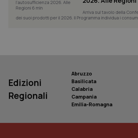
2026. Alle Regioni
Arriva sul tavolo della Con
dei suoi prodotti per il 2026. Il Programma individua i consumi s
PHPSESSID
_ga_KM60CM4NPH
Abruzzo
Edizioni
Basilicata
Calabria
Regionali
Nome
Campania
Nome
VISITOR_INFO1_LIV
Emilia-Romagna
_ga_0VMQEQKQ1N
__Secure-YNID