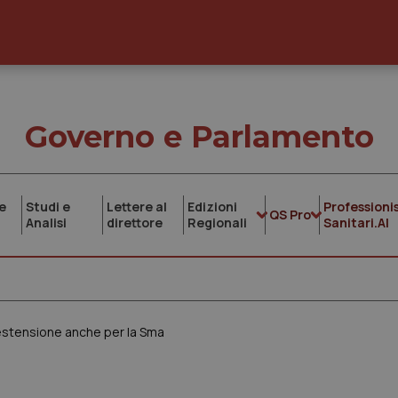
Governo e Parlamento
e
Studi e
Lettere al
Edizioni
Professionis
QS Pro
Analisi
direttore
Regionali
Sanitari.AI
 estensione anche per la Sma