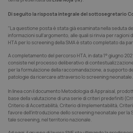
Di seguito la risposta integrale del sottosegretario C
"La questione posta è stata già esaminata nella seduta del
informazioni sull'argomento, alle quali si rinvia per ragioni 
HTA per lo screening della SMA è stato completato da part
A completamento del percorso HTA, in data 1° giugno 2021 è
consiste nel processo deliberativo di contestualizzazione 
per la formulazione della raccomandazione, a supporto delle d
patologie da ricercare attraverso lo screening neonatale.
In linea con il documento Metodologia di Appraisal, prodot
base della valutazione di una serie di criteri predefiniti (Cr
Criterio di Accettabilità, Criterio di Implementabilità, Criter
favore dell'introduzione dello screening neonatale per la S
tale screening, nel territorio nazionale.
Ad oggi, il gruppo di lavoro SNE sta ultimando la predisp