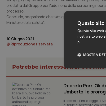
prodotta dal Gruppo per l'adozione dello screening neonatal
processo.
Concludo, segnalando che tutti gli aggiornamenti dei lavor
Questo sito 
Ministero della salute".
Questo sito web ut
nostro sito web ac
10 Giugno 2021
più
© Riproduzione riservata
MOSTRA DET
Potrebbe interessarti in Govern
Neces
Decreto Pnrr. Ok de
Umberto I e prorog
Il decreto Pnrr è legge. Il 
di fiducia, nel testo già lic