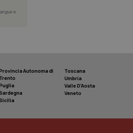
segnando un numero
dentificatore del
a di pagina in un
 sangue e
i di visitatori,
di analisi dei siti.
basate sul
entificatore
le variabili di
è un numero
o in cui viene
r il sito, ma un
tato di accesso per
a Google Analytics
sione.
Provincia Autonoma di
Toscana
Trento
Umbria
Puglia
Valle D’Aosta
Sardegna
Veneto
 tenere traccia
Sicilia
i Youtube incorporati
tics per mantenere
tore del sito web sta
ell'interfaccia di
 tenere traccia
i Youtube incorporati
tore del sito web sta