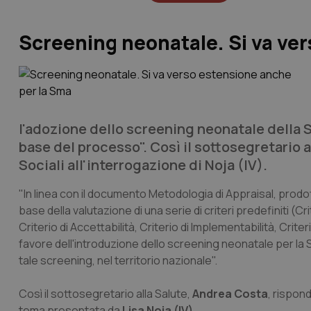
Screening neonatale. Si va ve
l'adozione dello screening neonatale della S
base del processo". Così il sottosegretario 
Sociali all'interrogazione di Noja (IV).
"In linea con il documento Metodologia di Appraisal, prodo
base della valutazione di una serie di criteri predefiniti (Cr
Criterio di Accettabilità, Criterio di Implementabilità, Criter
favore dell'introduzione dello screening neonatale per la S
tale screening, nel territorio nazionale".
Così il sottosegretario alla Salute,
Andrea Costa
, rispon
tema presentata da
Lisa Noja (IV)
.