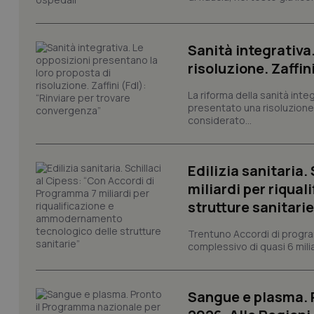
I cookie necessari con
e l'accesso alle aree 
Sanità integrativa
Nome
risoluzione. Zaffin
VISITOR_PRIVACY_
La riforma della sanità int
presentato una risoluzione c
considerato...
CookieScriptConse
Edilizia sanitaria
miliardi per riqua
tracking-sites-ironf
strutture sanitarie
tracking-enable
Trentuno Accordi di progra
tracking-sites-ironf
complessivo di quasi 6 miliar
session-id
_ga
Sangue e plasma. P