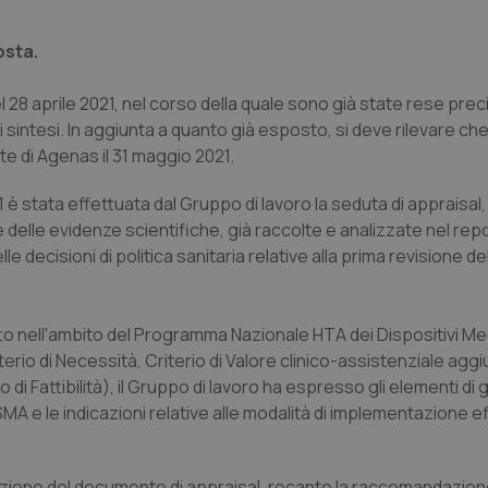
osta.
 28 aprile 2021, nel corso della quale sono già state rese prec
di sintesi. In aggiunta a quanto già esposto, si deve rilevare che
e di Agenas il 31 maggio 2021.
 stata effettuata dal Gruppo di lavoro la seduta di appraisal
delle evidenze scientifiche, già raccolte e analizzate nel repo
ecisioni di politica sanitaria relative alla prima revisione dell
to nell'ambito del Programma Nazionale HTA dei Dispositivi Medi
iterio di Necessità, Criterio di Valore clinico-assistenziale aggi
io di Fattibilità), il Gruppo di lavoro ha espresso gli elementi di g
MA e le indicazioni relative alle modalità di implementazione ef
osizione del documento di appraisal, recante la raccomandazio