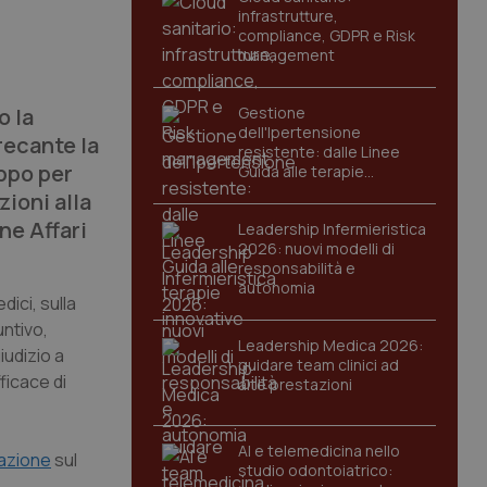
infrastrutture,
compliance, GDPR e Risk
management
o la
Gestione
dell'Ipertensione
recante la
resistente: dalle Linee
ppo per
Guida alle terapie
innovative
ioni alla
ne Affari
Leadership Infermieristica
2026: nuovi modelli di
responsabilità e
autonomia
ici, sulla
untivo,
Leadership Medica 2026:
iudizio a
guidare team clinici ad
ficace di
alte prestazioni
AI e telemedicina nello
gazione
sul
studio odontoiatrico: