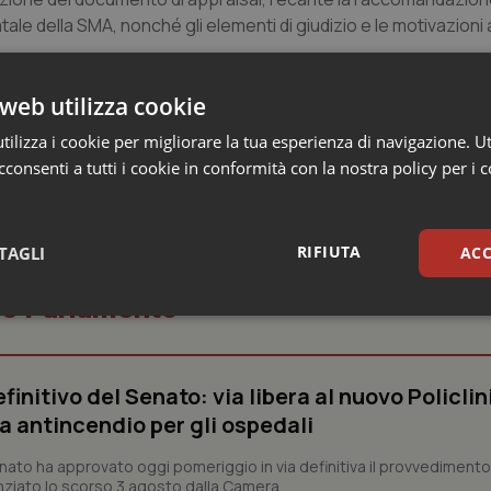
e della SMA, nonché gli elementi di giudizio e le motivazioni 
i del Gruppo SNE, possono essere consultati sul sito web isti
web utilizza cookie
ilizza i cookie per migliorare la tua esperienza di navigazione. Ut
consenti a tutti i cookie in conformità con la nostra policy per i 
RIFIUTA
TAGLI
ACC
o e Parlamento
sari
Statistici
Mar
finitivo del Senato: via libera al nuovo Policlin
a antincendio per gli ospedali
Senato ha approvato oggi pomeriggio in via definitiva il provvediment
Necessari
Statistici
Marketing
enziato lo scorso 3 agosto dalla Camera....