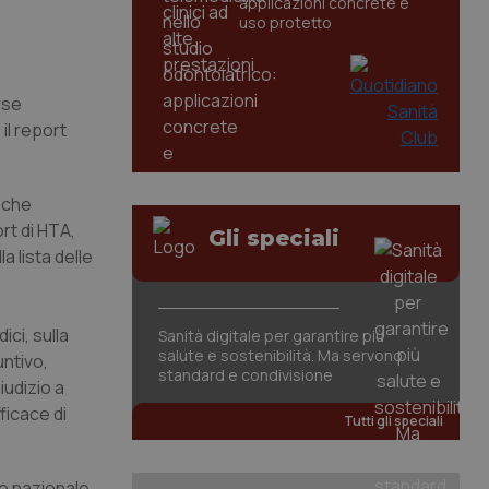
applicazioni concrete e
uso protetto
ise
 il report
, che
rt di HTA,
Gli speciali
a lista delle
ci, sulla
Sanità digitale per garantire più
salute e sostenibilità. Ma servono
untivo,
standard e condivisione
iudizio a
ficace di
Tutti gli speciali
ne nazionale