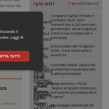
I più letti
[7 giorni]
[30 giorni]
alla base del
Comparto Sanità. Firmato il
tuzionale del
contratto 2025-2027.
Aumenti fino a 240 euro per
gli infermieri, arriva il capitolo
ilizzando il
sull'IA e nuove tutele per il
cookie.
Leggi di
personale
Eclissi solare del 12 agosto
2026, come osservarla in
sicurezza
ETTA TUTTI
Contratto sanità, valorizzati
gli infermieri ma penalizzate
keting
le altre professioni
Caldo estremo, FADOI:
ico
“Sopra i 40 gradi il corpo può
non riuscire più a disperdere
il calore”
o, con voto
Fibromialgia. Identificati 26