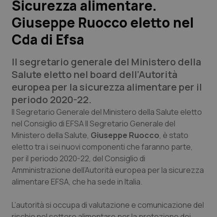
Sicurezza alimentare.
Giuseppe Ruocco eletto nel
Scienza e Farmaci
Cda di Efsa
Studi e Analisi
Il segretario generale del Ministero della
Lettere al direttore
Salute eletto nel board dell’Autorità
europea per la sicurezza alimentare per il
Edizioni Regionali
periodo 2020-22.
Il Segretario Generale del Ministero della Salute eletto
QS Pro
nel Consiglio di EFSA Il Segretario Generale del
Ministero della Salute,
Giuseppe Ruocco
, è stato
eletto tra i sei nuovi componenti che faranno parte,
Professionisti Sanitari.AI
per il periodo 2020-22, del Consiglio di
Amministrazione dell’Autorità europea per la sicurezza
Abruzzo
QS Pro Gold
alimentare EFSA, che ha sede in Italia.
QS Club
Newsletter
Basilicata
Artrite & artrosi
L’autorità si occupa di valutazione e comunicazione del
rischio nel settore alimentare per la protezione dei