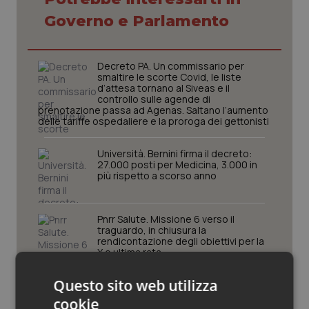
Governo e Parlamento
Piemonte
HIV
Provincia Autonoma di Bolzano
Infezioni & Febbre
Decreto PA. Un commissario per
smaltire le scorte Covid, le liste
d’attesa tornano al Siveas e il
Provincia Autonoma di Trento
Ipertensione & Scompenso
controllo sulle agende di
prenotazione passa ad Agenas. Saltano l’aumento
delle tariffe ospedaliere e la proroga dei gettonisti
Puglia
Malattie rare
Università. Bernini firma il decreto:
27.000 posti per Medicina, 3.000 in
Sardegna
Malattia di Crohn & Rettocolite Ulcerosa
più rispetto a scorso anno
Sicilia
Neuroscienze & patologie neurodegenerative
Pnrr Salute. Missione 6 verso il
traguardo, in chiusura la
Toscana
Obesità
rendicontazione degli obiettivi per la
X e ultima rata
Umbria
Oftalmologia
Questo sito web utilizza
Caldo. Ministero: oltre 1.700 chiamate
al numero 1500 dal 22 giugno.
cookie
Proseguono monitoraggi e campagna