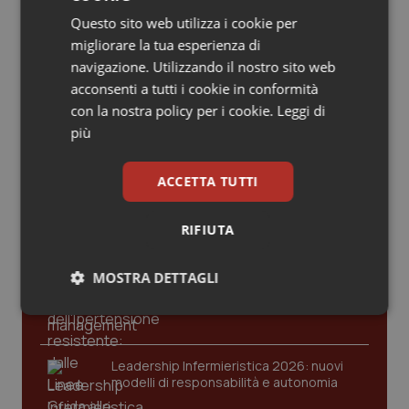
Valle D’Aosta
Oncodermatologia
informativa
Questo sito web utilizza i cookie per
migliorare la tua esperienza di
Veneto
Oncoematologia
navigazione. Utilizzando il nostro sito web
acconsenti a tutti i cookie in conformità
Oncologia & Nutrizione
con la nostra policy per i cookie.
Leggi di
Ultime analisi e review da QS Pro
più
Gold
Psoriasi & pelle
ACCETTA TUTTI
Cloud sanitario: infrastrutture,
Quotidiano Cardiologia
compliance, GDPR e Risk management
RIFIUTA
Quotidiano Chirurgia
MOSTRA DETTAGLI
Gestione dell'Ipertensione resistente:
Quotidiano Oncologia
dalle Linee Guida alle terapie innovative
Necessari
Statistici
Marketing
Quotidiano Pediatria
Leadership Infermieristica 2026: nuovi
Rene & patologie urogenitali
modelli di responsabilità e autonomia