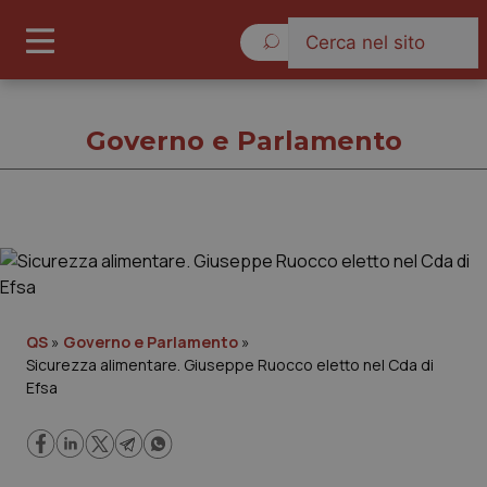
Sabato 8 Agosto 2026
Governo e Parlamento
Governo e Parlamento
Cronache
QS
»
Governo e Parlamento
»
Sicurezza alimentare. Giuseppe Ruocco eletto nel Cda di
Governo e Parlamento
Efsa
Regioni e Asl
Lavoro e Professioni