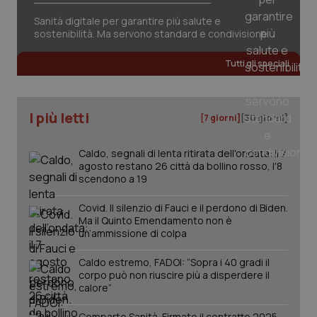
Sanità digitale per garantire più salute e
sostenibilità. Ma servono standard e condivisione
CookieScriptConsent
5 mesi
CookieScript
settim
Tutti gli speciali
www.quotidianosanita.it
I più letti
[7 giorni]
[30 giorni]
Caldo, segnali di lenta ritirata dell'ondata: il 7
agosto restano 26 città da bollino rosso, l'8
scendono a 19
Covid. Il silenzio di Fauci e il perdono di Biden.
Ma il Quinto Emendamento non è
tracking-sites-ironfish-
www.quotidianosanita.it
4
un’ammissione di colpa
tracking-enable
settim
2 gior
Caldo estremo, FADOI: “Sopra i 40 gradi il
corpo può non riuscire più a disperdere il
calore”
tracking-sites-ironfish-
www.quotidianosanita.it
4
Comparto Sanità. Firmato il contratto 2025-