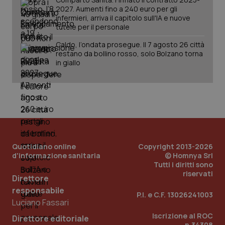
session-id
settim
2027. Aumenti fino a 240 euro per gli
2 gior
infermieri, arriva il capitolo sull'IA e nuove
tutele per il personale
Caldo, l’ondata prosegue. Il 7 agosto 26 città
restano da bollino rosso, solo Bolzano torna
_ga
1 anno
Google LLC
mes
.quotidianosanita.it
in giallo
Quotidiano online
Copyright 2013-2026
d'informazione sanitaria
© Homnya Srl
Tutti i diritti sono
riservati
Direttore
responsabile
P.I. e C.F. 13026241003
Luciano Fassari
Iscrizione al ROC
Direttore editoriale
n.34308