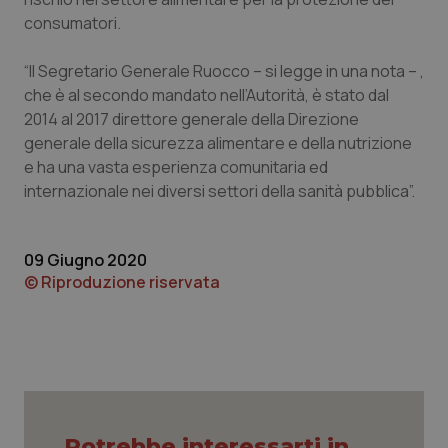
Calabria
Asma & BPCO
consumatori.
Campania
Car-T
“Il Segretario Generale Ruocco – si legge in una nota – ,
che è al secondo mandato nell’Autorità, è stato dal
Emilia-Romagna
Colesterolo & coronaropatie
2014 al 2017 direttore generale della Direzione
generale della sicurezza alimentare e della nutrizione
e ha una vasta esperienza comunitaria ed
Friuli Venezia Giulia
Dermatite Atopica
internazionale nei diversi settori della sanità pubblica”.
Lazio
Diabete & glucometri
09 Giugno 2020
Liguria
Disturbi dell’umore
© Riproduzione riservata
Lombardia
Dolore
Marche
Donna & Salute
Molise
Epatiti
Potrebbe interessarti in