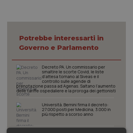
Piemonte
HIV
Provincia Autonoma di Bolzano
Infezioni & Febbre
Potrebbe interessarti in
Provincia Autonoma di Trento
Ipertensione & Scompenso
Governo e Parlamento
Puglia
Malattie rare
Decreto PA. Un commissario per
Sardegna
Malattia di Crohn & Rettocolite Ulcerosa
smaltire le scorte Covid, le liste
d’attesa tornano al Siveas e il
controllo sulle agende di
prenotazione passa ad Agenas. Saltano l’aumento
Sicilia
Neuroscienze & patologie neurodegenerative
delle tariffe ospedaliere e la proroga dei gettonisti
Toscana
Obesità
Università. Bernini firma il decreto:
27.000 posti per Medicina, 3.000 in
più rispetto a scorso anno
Umbria
Oftalmologia
Pnrr Salute. Missione 6 verso il