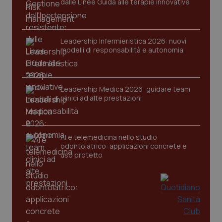
dalle Linee Guida alle terapie innovative
Salute orale & impianti
Sangue & coagulazione
Leadership Infermieristica 2026: nuovi
modelli di responsabilità e autonomia
Necessari
Statistici
Marketing
Tiroide
I cookie necessari contribuiscono a rendere fruibile il
sito web abilitandone funzionalità di base quali la
navigazione sulle pagine e l'accesso alle aree
Tumore al seno
Leadership Medica 2026: guidare team
protette del sito. Il sito web non è in grado di
clinici ad alte prestazioni
funzionare correttamente senza questi cookie.
Tumore ovarico
Nome
Fornitore
/
Dominio
Scaden
VISITOR_PRIVACY_METADATA
5 mesi
YouTube
AI e telemedicina nello studio
settim
Tumori del Polmone & Testa Collo
.youtube.com
odontoiatrico: applicazioni concrete e
uso protetto
Tumori gastrointestinali
Ulcera & Reflusso
Vaccini