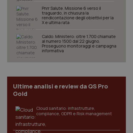
Pnrr Salute. Missione 6 verso il
traguardo, in chiusura la
rendicontazione degli obiettivi per la
X e ultima rata
Necessari
Statistici
Marketing
Caldo. Ministero: oltre 1.700 chiamate
al numero 1500 dal 22 giugno.
Proseguono monitoraggi e campagna
I cookie necessari contribuiscono a rendere fruibile il
informativa
sito web abilitandone funzionalità di base quali la
navigazione sulle pagine e l'accesso alle aree
protette del sito. Il sito web non è in grado di
funzionare correttamente senza questi cookie.
Nome
Fornitore
/
Dominio
Scaden
VISITOR_PRIVACY_METADATA
5 mesi
YouTube
Ultime analisi e review da QS Pro
settim
.youtube.com
Gold
Cloud sanitario: infrastrutture,
compliance, GDPR e Risk management