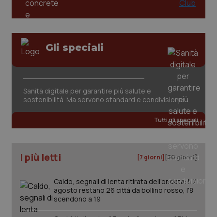
tracking-sites-ironfish-
www.quotidianosanita.it
4
session-id
settim
Gli speciali
2 gior
_ga
1 anno
Google LLC
Sanità digitale per garantire più salute e
mes
.quotidianosanita.it
sostenibilità. Ma servono standard e condivisione
Tutti gli speciali
I più letti
[7 giorni]
[30 giorni]
Caldo, segnali di lenta ritirata dell'ondata: il 7
agosto restano 26 città da bollino rosso, l'8
scendono a 19