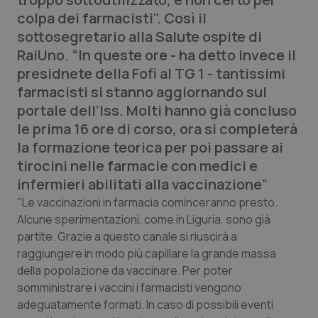
Calabria
Asma & BPCO
colpa dei farmacisti". Così il
sottosegretario alla Salute ospite di
Campania
Car-T
RaiUno. “In queste ore - ha detto invece il
presidnete della Fofi al TG 1 - tantissimi
Emilia-Romagna
Colesterolo & coronaropatie
farmacisti si stanno aggiornando sul
portale dell’Iss. Molti hanno già concluso
Friuli Venezia Giulia
Dermatite Atopica
le prima 16 ore di corso, ora si completerà
la formazione teorica per poi passare ai
Lazio
Diabete & glucometri
tirocini nelle farmacie con medici e
infermieri abilitati alla vaccinazione”
Liguria
Disturbi dell’umore
"Le vaccinazioni in farmacia cominceranno presto.
Alcune sperimentazioni, come in Liguria, sono già
Lombardia
Dolore
partite. Grazie a questo canale si riuscirà a
raggiungere in modo più capillare la grande massa
Marche
Donna & Salute
della popolazione da vaccinare. Per poter
somministrare i vaccini i farmacisti vengono
adeguatamente formati. In caso di possibili eventi
Molise
Epatiti