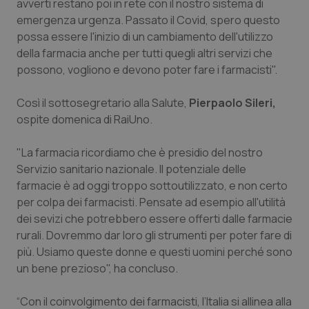
avverti restano poi in rete con il nostro sistema di
emergenza urgenza. Passato il Covid, spero questo
Piemonte
HIV
possa essere l'inizio di un cambiamento dell'utilizzo
della farmacia anche per tutti quegli altri servizi che
Provincia Autonoma di Bolzano
Infezioni & Febbre
possono, vogliono e devono poter fare i farmacisti".
Provincia Autonoma di Trento
Ipertensione & Scompenso
Così il sottosegretario alla Salute,
Pierpaolo Sileri,
ospite domenica di RaiUno.
Puglia
Malattie rare
"La farmacia ricordiamo che è presidio del nostro
Sardegna
Malattia di Crohn & Rettocolite Ulcerosa
Servizio sanitario nazionale. Il potenziale delle
farmacie è ad oggi troppo sottoutilizzato, e non certo
per colpa dei farmacisti. Pensate ad esempio all'utilità
Sicilia
Neuroscienze & patologie neurodegenerative
dei sevizi che potrebbero essere offerti dalle farmacie
rurali. Dovremmo dar loro gli strumenti per poter fare di
Toscana
Obesità
più. Usiamo queste donne e questi uomini perché sono
un bene prezioso", ha concluso.
Umbria
Oftalmologia
“Con il coinvolgimento dei farmacisti, l’Italia si allinea alla