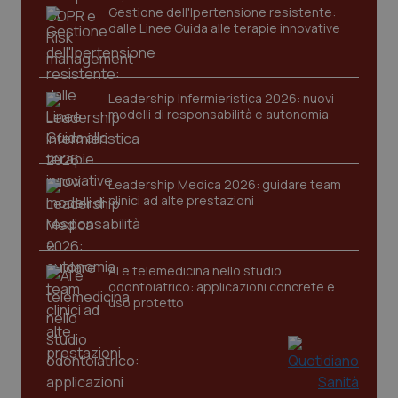
Gestione dell'Ipertensione resistente:
dalle Linee Guida alle terapie innovative
Leadership Infermieristica 2026: nuovi
modelli di responsabilità e autonomia
CookieScriptConsent
5 mesi
CookieScript
settim
www.quotidianosanita.it
Leadership Medica 2026: guidare team
clinici ad alte prestazioni
AI e telemedicina nello studio
odontoiatrico: applicazioni concrete e
uso protetto
tracking-sites-ironfish-
www.quotidianosanita.it
4
tracking-enable
settim
2 gior