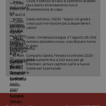
Covid. Il silenzio di Fauci e il perdono di Biden.
Ma il Quinto Emendamento non è
un’ammissione di colpa
Caldo estremo, FADOI: “Sopra i 40 gradi il
corpo può non riuscire più a disperdere il
calore”
Caldo, l’ondata prosegue. Il 7 agosto 26 città
restano da bollino rosso, solo Bolzano torna
in giallo
Comparto Sanità. Firmato il contratto 2025-
PHPSESSID
Sessio
PHP.net
2027. Aumenti fino a 240 euro per gli
www.quotidianosanita.it
infermieri, arriva il capitolo sull'IA e nuove
tutele per il personale