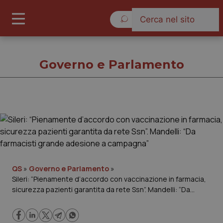
Domenica 9 Agosto 2026
Governo e Parlamento
Governo e Parlamento
Cronache
Governo e Parlamento
QS
»
Governo e Parlamento
»
Sileri: “Pienamente d’accordo con vaccinazione in farmacia,
sicurezza pazienti garantita da rete Ssn”. Mandelli: “Da
Regioni e Asl
farmacisti grande adesione a campagna”
Lavoro e Professioni