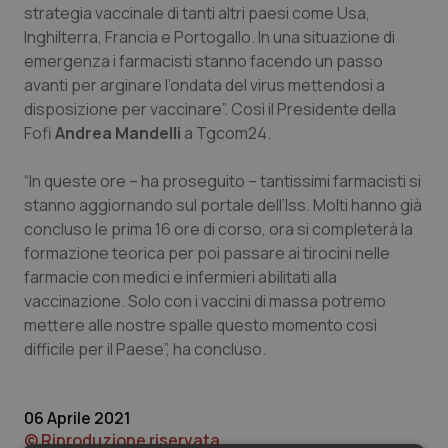
Valle D’Aosta
Oncodermatologia
strategia vaccinale di tanti altri paesi come Usa,
Inghilterra, Francia e Portogallo. In una situazione di
Veneto
Oncoematologia
emergenza i farmacisti stanno facendo un passo
avanti per arginare l’ondata del virus mettendosi a
Oncologia & Nutrizione
disposizione per vaccinare”. Così il Presidente della
Fofi
Andrea Mandelli
a Tgcom24.
Psoriasi & pelle
“In queste ore – ha proseguito – tantissimi farmacisti si
stanno aggiornando sul portale dell’Iss. Molti hanno già
Quotidiano Cardiologia
concluso le prima 16 ore di corso, ora si completerà la
formazione teorica per poi passare ai tirocini nelle
Quotidiano Chirurgia
farmacie con medici e infermieri abilitati alla
vaccinazione. Solo con i vaccini di massa potremo
Quotidiano Oncologia
mettere alle nostre spalle questo momento così
difficile per il Paese”, ha concluso.
Quotidiano Pediatria
06 Aprile 2021
Rene & patologie urogenitali
© Riproduzione riservata