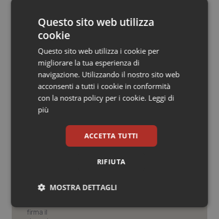
Salute orale & impianti
Questo sito web utilizza
cookie
Sangue & coagulazione
Questo sito web utilizza i cookie per
Tiroide
migliorare la tua esperienza di
navigazione. Utilizzando il nostro sito web
Potrebbe interessarti in
acconsenti a tutti i cookie in conformità
Tumore al seno
Governo e Parlamento
con la nostra policy per i cookie.
Leggi di
più
Tumore ovarico
Decreto PA. Un commissario per
smaltire le scorte Covid, le liste
ACCETTA TUTTI
Tumori del Polmone & Testa Collo
d’attesa tornano al Siveas e il
controllo sulle agende di
prenotazione passa ad Agenas. Saltano l’aumento
RIFIUTA
Tumori gastrointestinali
delle tariffe ospedaliere e la proroga dei gettonisti
Università. Bernini firma il decreto:
MOSTRA DETTAGLI
Ulcera & Reflusso
27.000 posti per Medicina, 3.000 in
più rispetto a scorso anno
Necessari
Statistici
Marketing
Vaccini