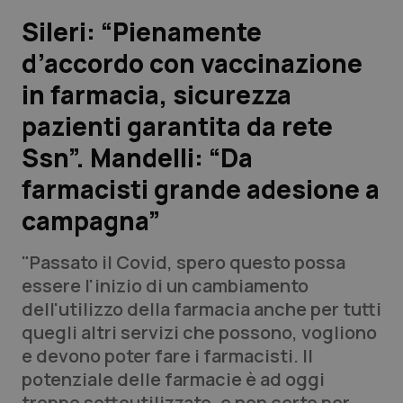
Sileri: “Pienamente
Scienza e Farmaci
d’accordo con vaccinazione
in farmacia, sicurezza
Studi e Analisi
pazienti garantita da rete
Lettere al direttore
Ssn”. Mandelli: “Da
Edizioni Regionali
farmacisti grande adesione a
campagna”
QS Pro
"Passato il Covid, spero questo possa
Professionisti Sanitari.AI
essere l'inizio di un cambiamento
dell'utilizzo della farmacia anche per tutti
Abruzzo
QS Pro Gold
quegli altri servizi che possono, vogliono
e devono poter fare i farmacisti. Il
QS Club
Newsletter
Basilicata
Artrite & artrosi
potenziale delle farmacie è ad oggi
troppo sottoutilizzato, e non certo per