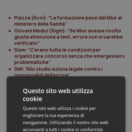
Salute orale & impianti
Piazza (Acoi): “La formazione passi dal Miur al
Sangue & coagulazione
ministero della Sanità”
Giovani Medici (Sigm): “Se Miur avesse rivolto
giusta attenzione a test, errore non si sarebbe
Tiroide
verificato”
Sism: “C’erano tutte le condizioni per
Tumore al seno
organizzare concorso senza che emergessero
problematiche”
Tumore ovarico
SMI: “Allo studio azione legale contro i
responsabili dell’errore”
D’Ambrosio Lettieri (FI):“Il ministro Giannini non
Tumori del Polmone & Testa Collo
può chiamarsi fuori”
Questo sito web utilizza
Anaao Giovani: “Ripetizione delle prove è
cookie
Tumori gastrointestinali
maldestro tentativo di rimediare a un disastro.
Giannini si dimetta”
Questo sito web utilizza i cookie per
Ulcera & Reflusso
Federspecializzandi: “Responsabili traggano
migliorare la tua esperienza di
conseguenze dell’accaduto, ma non si metta in
navigazione. Utilizzando il nostro sito web
discussione concorso nazionale”
Vaccini
acconsenti a tutti i cookie in conformità