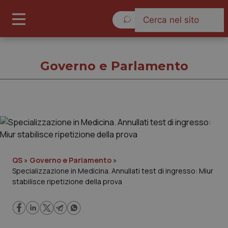
Sabato 8 Agosto 2026
Governo e Parlamento
Governo e Parlamento
Cronache
QS
»
Governo e Parlamento
»
Specializzazione in Medicina. Annullati test di ingresso: Miur
Governo e Parlamento
stabilisce ripetizione della prova
Regioni e Asl
Lavoro e Professioni