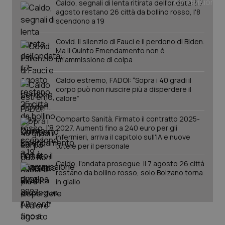
Caldo, segnali di lenta ritirata dell'ondata: il 7
agosto restano 26 città da bollino rosso, l'8
scendono a 19
PHPSESSID
Sessio
PHP.net
www.quotidianosanita.it
Covid. Il silenzio di Fauci e il perdono di Biden.
Ma il Quinto Emendamento non è
un’ammissione di colpa
Caldo estremo, FADOI: “Sopra i 40 gradi il
corpo può non riuscire più a disperdere il
calore”
Comparto Sanità. Firmato il contratto 2025-
2027. Aumenti fino a 240 euro per gli
infermieri, arriva il capitolo sull'IA e nuove
tutele per il personale
Caldo, l’ondata prosegue. Il 7 agosto 26 città
restano da bollino rosso, solo Bolzano torna
in giallo
_ga_KM60CM4NPH
.quotidianosanita.it
1 anno
mes