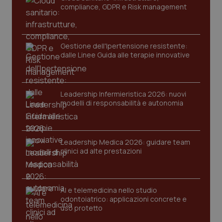
compliance, GDPR e Risk management
Gestione dell'Ipertensione resistente:
dalle Linee Guida alle terapie innovative
Leadership Infermieristica 2026: nuovi
modelli di responsabilità e autonomia
tracking-sites-ironfish-
www.quotidianosanita.it
4
tracking-enable
settim
2 gior
Leadership Medica 2026: guidare team
clinici ad alte prestazioni
tracking-sites-ironfish-
www.quotidianosanita.it
4
session-id
settim
2 gior
AI e telemedicina nello studio
odontoiatrico: applicazioni concrete e
uso protetto
_ga
1 anno