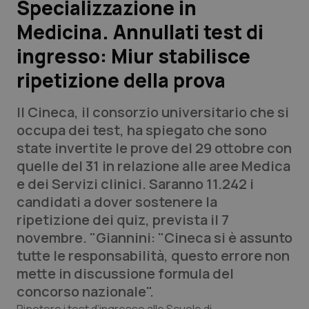
Specializzazione in
Medicina. Annullati test di
Scienza e Farmaci
ingresso: Miur stabilisce
Studi e Analisi
ripetizione della prova
Lettere al direttore
Il Cineca, il consorzio universitario che si
occupa dei test, ha spiegato che sono
Edizioni Regionali
state invertite le prove del 29 ottobre con
quelle del 31 in relazione alle aree Medica
QS Pro
e dei Servizi clinici. Saranno 11.242 i
candidati a dover sostenere la
Professionisti Sanitari.AI
ripetizione dei quiz, prevista il 7
novembre. "Giannini: "Cineca si è assunto
Abruzzo
QS Pro Gold
tutte le responsabilità, questo errore non
mette in discussione formula del
QS Club
Newsletter
Basilicata
Artrite & artrosi
concorso nazionale".