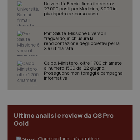
navigazione sulle pagine e l'accesso alle aree
Università. Bernini firma il decreto:
protette del sito. Il sito web non è in grado di
27.000 posti per Medicina, 3.000 in
funzionare correttamente senza questi cookie.
più rispetto a scorso anno
Nome
Fornitore
/
Dominio
Scaden
VISITOR_PRIVACY_METADATA
5 mesi
YouTube
Pnrr Salute. Missione 6 verso il
settim
.youtube.com
traguardo, in chiusura la
rendicontazione degli obiettivi per la
X e ultima rata
Caldo. Ministero: oltre 1.700 chiamate
al numero 1500 dal 22 giugno.
Proseguono monitoraggi e campagna
informativa
Ultime analisi e review da QS Pro
Gold
CookieScriptConsent
5 mesi
CookieScript
settim
www.quotidianosanita.it
Cloud sanitario: infrastrutture,