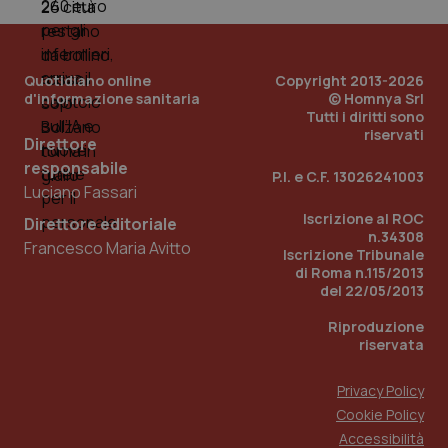
Quotidiano online
Copyright 2013-2026
d'informazione sanitaria
© Homnya Srl
Tutti i diritti sono
riservati
Direttore
responsabile
Fornitore
/
Nome
Scadenza
Descrizion
P.I. e C.F. 13026241003
Dominio
Luciano Fassari
Nome
Fornitore
/
Dominio
Scadenza
Des
_ga_0VMQEQKQ1N
.quotidianosanita.it
1 anno 1
Questo
Iscrizione al ROC
Direttore editoriale
mese
cookie
VISITOR_INFO1_LIVE
5 mesi 4
Que
Google LLC
n.34308
viene
settimane
imp
.youtube.com
Francesco Maria Avitto
Iscrizione Tribunale
utilizzato
You
da Google
ten
di Roma n.115/2013
Analytics
pre
del 22/05/2013
per
del
mantener
vid
lo stato
Riproduzione
inco
della
può
riservata
sessione.
det
vis
web
Privacy Policy
uti
nuo
Cookie Policy
ver
Accessibilità
dell