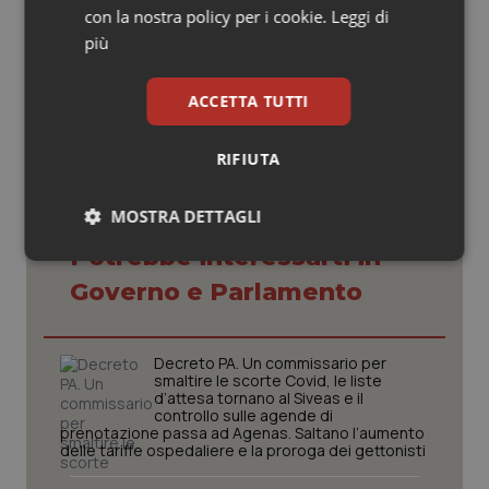
con la nostra policy per i cookie.
Leggi di
più
02 Novembre 2014
© Riproduzione riservata
ACCETTA TUTTI
RIFIUTA
MOSTRA DETTAGLI
Potrebbe interessarti in
Necessari
Statistici
Marketing
Governo e Parlamento
Decreto PA. Un commissario per
smaltire le scorte Covid, le liste
d’attesa tornano al Siveas e il
controllo sulle agende di
Necessari
Statistici
Marketing
prenotazione passa ad Agenas. Saltano l’aumento
delle tariffe ospedaliere e la proroga dei gettonisti
I cookie necessari contribuiscono a rendere fruibile il
sito web abilitandone funzionalità di base quali la