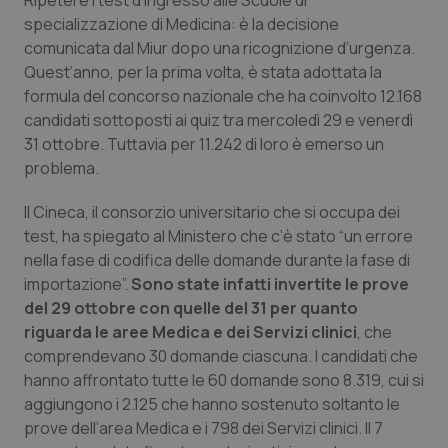
Ripetere i test d’ingresso alle Scuole di
Calabria
Asma & BPCO
specializzazione di Medicina: è la decisione
comunicata dal Miur dopo una ricognizione d’urgenza.
Campania
Car-T
Quest’anno, per la prima volta, è stata adottata la
formula del concorso nazionale che ha coinvolto 12.168
Emilia-Romagna
Colesterolo & coronaropatie
candidati sottoposti ai quiz tra mercoledì 29 e venerdì
31 ottobre. Tuttavia per 11.242 di loro è emerso un
problema.
Friuli Venezia Giulia
Dermatite Atopica
Il Cineca, il consorzio universitario che si occupa dei
Lazio
Diabete & glucometri
test, ha spiegato al Ministero che c’è stato “un errore
nella fase di codifica delle domande durante la fase di
Liguria
Disturbi dell’umore
importazione”.
Sono state infatti invertite le prove
del 29 ottobre con quelle del 31 per quanto
Lombardia
Dolore
riguarda le aree Medica e dei Servizi clinici
, che
comprendevano 30 domande ciascuna. I candidati che
Marche
Donna & Salute
hanno affrontato tutte le 60 domande sono 8.319, cui si
aggiungono i 2.125 che hanno sostenuto soltanto le
prove dell’area Medica e i 798 dei Servizi clinici. Il 7
Molise
Epatiti