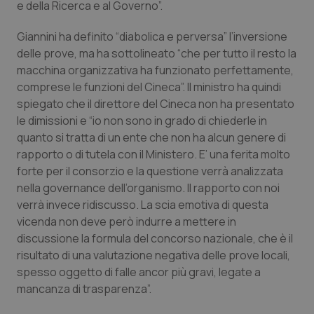
Valle D’Aosta
Oncodermatologia
e della Ricerca e al Governo”.
Giannini ha definito “diabolica e perversa” l’inversione
Veneto
Oncoematologia
delle prove, ma ha sottolineato “che per tutto il resto la
macchina organizzativa ha funzionato perfettamente,
Oncologia & Nutrizione
comprese le funzioni del Cineca”. Il ministro ha quindi
spiegato che il direttore del Cineca non ha presentato
Psoriasi & pelle
le dimissioni e “io non sono in grado di chiederle in
quanto si tratta di un ente che non ha alcun genere di
Quotidiano Cardiologia
rapporto o di tutela con il Ministero. E’ una ferita molto
forte per il consorzio e la questione verrà analizzata
Quotidiano Chirurgia
nella governance dell’organismo. Il rapporto con noi
verrà invece ridiscusso. La scia emotiva di questa
Quotidiano Oncologia
vicenda non deve però indurre a mettere in
discussione la formula del concorso nazionale, che è il
risultato di una valutazione negativa delle prove locali,
Quotidiano Pediatria
spesso oggetto di falle ancor più gravi, legate a
mancanza di trasparenza”.
Rene & patologie urogenitali