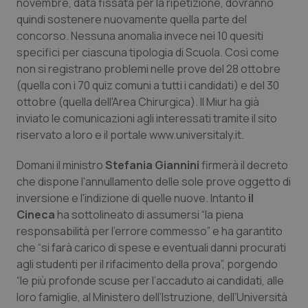
novembre, data fissata per la ripetizione, dovranno
quindi sostenere nuovamente quella parte del
Piemonte
HIV
concorso. Nessuna anomalia invece nei 10 quesiti
specifici per ciascuna tipologia di Scuola. Così come
Provincia Autonoma di Bolzano
Infezioni & Febbre
non si registrano problemi nelle prove del 28 ottobre
(quella con i 70 quiz comuni a tutti i candidati) e del 30
Provincia Autonoma di Trento
Ipertensione & Scompenso
ottobre (quella dell'Area Chirurgica). Il Miur ha già
inviato le comunicazioni agli interessati tramite il sito
Puglia
Malattie rare
riservato a loro e il portale www.universitaly.it.
Domani il ministro
Stefania Giannini
firmerà il decreto
Sardegna
Malattia di Crohn & Rettocolite Ulcerosa
che dispone l'annullamento delle sole prove oggetto di
inversione e l'indizione di quelle nuove. Intanto
il
Sicilia
Neuroscienze & patologie neurodegenerative
Cineca
ha sottolineato di assumersi “la piena
responsabilità per l’errore commesso” e ha garantito
Toscana
Obesità
che “si farà carico di spese e eventuali danni procurati
agli studenti per il rifacimento della prova”, porgendo
Umbria
Oftalmologia
“le più profonde scuse per l’accaduto ai candidati, alle
loro famiglie, al Ministero dell’Istruzione, dell’Università