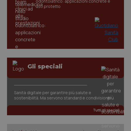
odontoiatrico: applicazioni concrete e
uso protetto
CookieScriptConsent
5 mesi
CookieScript
Gli speciali
settim
www.quotidianosanita.it
Sanità digitale per garantire più salute e
sostenibilità. Ma servono standard e condivisione
Tutti gli speciali