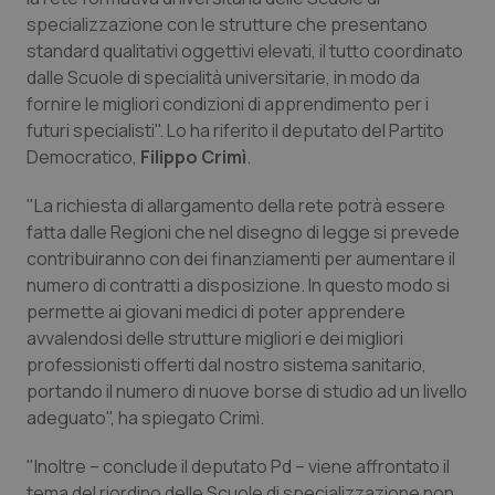
Calabria
Asma & BPCO
specializzazione con le strutture che presentano
standard qualitativi oggettivi elevati, il tutto coordinato
Campania
Car-T
dalle Scuole di specialità universitarie, in modo da
fornire le migliori condizioni di apprendimento per i
futuri specialisti". Lo ha riferito il deputato del Partito
Emilia-Romagna
Colesterolo & coronaropatie
Democratico,
Filippo Crimì
.
Friuli Venezia Giulia
Dermatite Atopica
"La richiesta di allargamento della rete potrà essere
fatta dalle Regioni che nel disegno di legge si prevede
Lazio
Diabete & glucometri
contribuiranno con dei finanziamenti per aumentare il
numero di contratti a disposizione. In questo modo si
Liguria
Disturbi dell’umore
permette ai giovani medici di poter apprendere
avvalendosi delle strutture migliori e dei migliori
Lombardia
Dolore
professionisti offerti dal nostro sistema sanitario,
portando il numero di nuove borse di studio ad un livello
adeguato", ha spiegato Crimì.
Marche
Donna & Salute
"Inoltre – conclude il deputato Pd – viene affrontato il
Molise
Epatiti
tema del riordino delle Scuole di specializzazione non