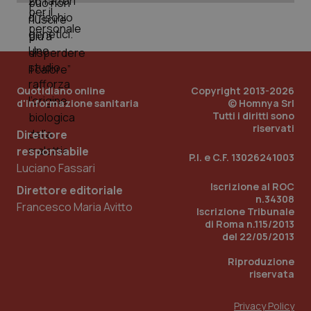
Quotidiano online
Copyright 2013-2026
d'informazione sanitaria
© Homnya Srl
Tutti i diritti sono
riservati
Direttore
responsabile
P.I. e C.F. 13026241003
Luciano Fassari
Iscrizione al ROC
Direttore editoriale
n.34308
Francesco Maria Avitto
Iscrizione Tribunale
PHPSESSID
Sessio
PHP.net
www.quotidianosanita.it
di Roma n.115/2013
del 22/05/2013
Riproduzione
riservata
Privacy Policy