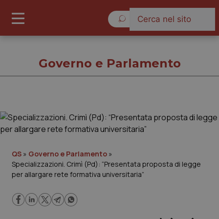
Giovedì 6 Agosto 2026
Governo e Parlamento
Governo e Parlamento
Cronache
QS
»
Governo e Parlamento
»
Specializzazioni. Crimì (Pd): “Presentata proposta di legge
Governo e Parlamento
per allargare rete formativa universitaria”
Regioni e Asl
Lavoro e Professioni