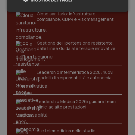
Salute orale & impianti
Necessari
Statistici
Marketing
Cloud sanitario: infrastrutture,
compliance, GDPR e Risk management
Sangue & coagulazione
Tiroide
Gestione dell'Ipertensione resistente:
dalle Linee Guida alle terapie innovative
Tumore al seno
Necessari
Statistici
Marketing
I cookie necessari contribuiscono a rendere fruibile il
Tumore ovarico
sito web abilitandone funzionalità di base quali la
Leadership Infermieristica 2026: nuovi
navigazione sulle pagine e l'accesso alle aree
modelli di responsabilità e autonomia
protette del sito. Il sito web non è in grado di
Tumori del Polmone & Testa Collo
funzionare correttamente senza questi cookie.
Nome
Fornitore
/
Dominio
Scaden
Tumori gastrointestinali
Leadership Medica 2026: guidare team
VISITOR_PRIVACY_METADATA
5 mesi
YouTube
clinici ad alte prestazioni
settim
.youtube.com
Ulcera & Reflusso
AI e telemedicina nello studio
Vaccini