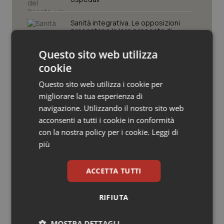
Valle D’Aosta
Oncodermatologia
Sanità integrativa. Le opposizioni
Veneto
Oncoematologia
presentano la loro proposta di
risoluzione. Zaffini (FdI): “Rinviare per
trovare convergenza”
Oncologia & Nutrizione
Questo sito web utilizza
cookie
Edilizia sanitaria. Schillaci al Cipess:
Psoriasi & pelle
“Con Accordi di Programma 7 miliardi
Questo sito web utilizza i cookie per
per riqualificazione e
ammodernamento tecnologico delle
migliorare la tua esperienza di
strutture sanitarie”
Quotidiano Cardiologia
navigazione. Utilizzando il nostro sito web
acconsenti a tutti i cookie in conformità
Sangue e plasma. Pronto il
Quotidiano Chirurgia
con la nostra policy per i cookie.
Leggi di
Programma nazionale per
l’autosufficienza 2026. Alle Regioni 6
più
mln
Quotidiano Oncologia
ACCETTA TUTTI
Quotidiano Pediatria
RIFIUTA
Ultime analisi e review da QS Pro
Rene & patologie urogenitali
Gold
MOSTRA DETTAGLI