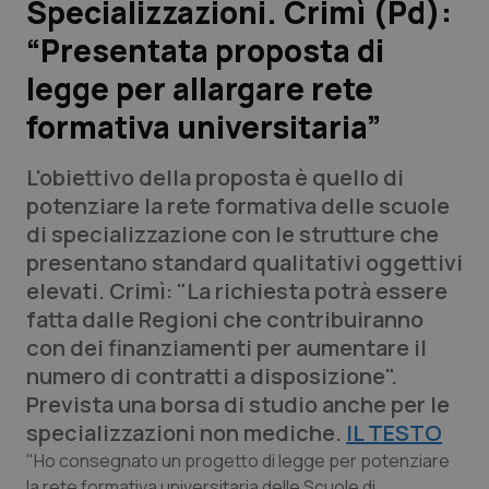
Specializzazioni. Crimì (Pd):
“Presentata proposta di
Scienza e Farmaci
legge per allargare rete
Studi e Analisi
formativa universitaria”
Lettere al direttore
L'obiettivo della proposta è quello di
potenziare la rete formativa delle scuole
Edizioni Regionali
di specializzazione con le strutture che
presentano standard qualitativi oggettivi
QS Pro
elevati. Crimì: "La richiesta potrà essere
fatta dalle Regioni che contribuiranno
Professionisti Sanitari.AI
con dei finanziamenti per aumentare il
numero di contratti a disposizione".
Abruzzo
QS Pro Gold
Prevista una borsa di studio anche per le
specializzazioni non mediche.
IL TESTO
QS Club
Newsletter
Basilicata
Artrite & artrosi
"Ho consegnato un progetto di legge per potenziare
la rete formativa universitaria delle Scuole di