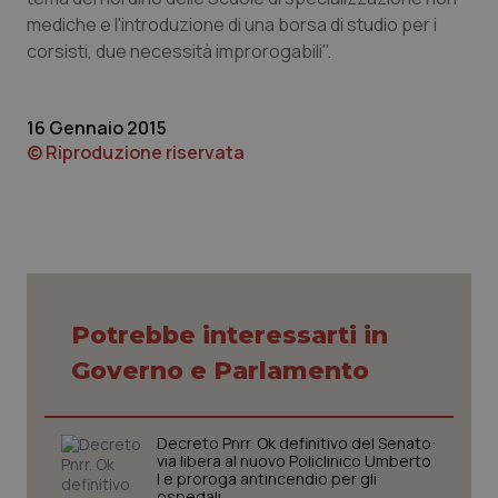
mediche e l'introduzione di una borsa di studio per i
Piemonte
HIV
corsisti, due necessità improrogabili".
Provincia Autonoma di Bolzano
Infezioni & Febbre
16 Gennaio 2015
© Riproduzione riservata
Provincia Autonoma di Trento
Ipertensione & Scompenso
Puglia
Malattie rare
Sardegna
Malattia di Crohn & Rettocolite Ulcerosa
Sicilia
Neuroscienze & patologie neurodegenerative
Potrebbe interessarti in
Governo e Parlamento
Toscana
Obesità
Umbria
Oftalmologia
Decreto Pnrr. Ok definitivo del Senato:
via libera al nuovo Policlinico Umberto
I e proroga antincendio per gli
ospedali