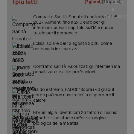
I più letti
[7 giorni]
[30 giorni]
tracking-sites-ironfish-
www.quotidianosanita.it
4
tracking-enable
settim
2 gior
Comparto Sanità. Firmato il contratto 2025-
2027. Aumenti fino a 240 euro per gli
infermieri, arriva il capitolo sull'IA e nuove
tutele per il personale
tracking-sites-ironfish-
www.quotidianosanita.it
4
Eclissi solare del 12 agosto 2026, come
session-id
settim
osservarla in sicurezza
2 gior
Contratto sanità, valorizzati gli infermieri ma
penalizzate le altre professioni
_ga
1 anno
Google LLC
mes
.quotidianosanita.it
Caldo estremo, FADOI: “Sopra i 40 gradi il
corpo può non riuscire più a disperdere il
calore”
Fibromialgia. Identificati 26 fattori di rischio
genetici. Uno studio rafforza l’origine
biologica della malattia