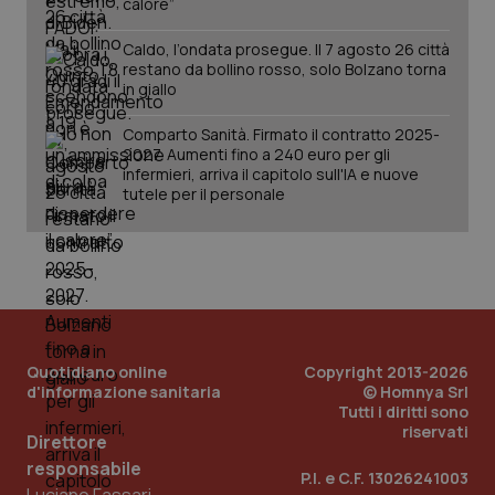
calore”
tracking-sites-ironfish-
www.quotidianosanita.it
4
session-id
settim
Caldo, l’ondata prosegue. Il 7 agosto 26 città
2 gior
restano da bollino rosso, solo Bolzano torna
in giallo
Comparto Sanità. Firmato il contratto 2025-
_ga
1 anno
Google LLC
2027. Aumenti fino a 240 euro per gli
mes
.quotidianosanita.it
infermieri, arriva il capitolo sull'IA e nuove
tutele per il personale
Quotidiano online
Copyright 2013-2026
d'informazione sanitaria
© Homnya Srl
Tutti i diritti sono
riservati
Direttore
responsabile
P.I. e C.F. 13026241003