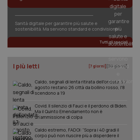
Sanità digitale per garantire più salute e
sostenibilità. Ma servono standard e condivisione
CookieScriptConsent
5 mesi
CookieScript
settim
www.quotidianosanita.it
Tutti gli speciali
I più letti
[7 giorni]
[30 giorni]
Caldo, segnali di lenta ritirata dell'ondata: il 7
agosto restano 26 città da bollino rosso, l'8
scendono a 19
Covid. Il silenzio di Fauci e il perdono di Biden.
tracking-sites-ironfish-
www.quotidianosanita.it
4
Ma il Quinto Emendamento non è
tracking-enable
settim
un’ammissione di colpa
2 gior
Caldo estremo, FADOI: “Sopra i 40 gradi il
corpo può non riuscire più a disperdere il