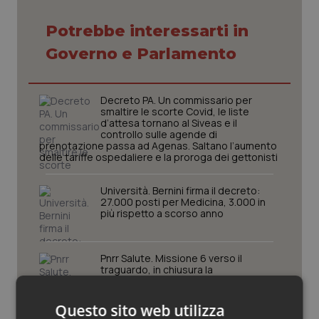
Piemonte
HIV
Potrebbe interessarti in
Governo e Parlamento
Provincia Autonoma di Bolzano
Infezioni & Febbre
Provincia Autonoma di Trento
Ipertensione & Scompenso
Decreto PA. Un commissario per
smaltire le scorte Covid, le liste
d’attesa tornano al Siveas e il
Puglia
Malattie rare
controllo sulle agende di
prenotazione passa ad Agenas. Saltano l’aumento
delle tariffe ospedaliere e la proroga dei gettonisti
Sardegna
Malattia di Crohn & Rettocolite Ulcerosa
Università. Bernini firma il decreto:
27.000 posti per Medicina, 3.000 in
Sicilia
Neuroscienze & patologie neurodegenerative
più rispetto a scorso anno
Toscana
Obesità
Pnrr Salute. Missione 6 verso il
traguardo, in chiusura la
rendicontazione degli obiettivi per la
Umbria
Oftalmologia
X e ultima rata
Questo sito web utilizza