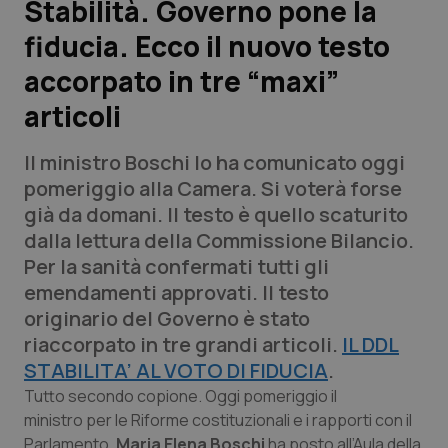
Stabilità. Governo pone la
fiducia. Ecco il nuovo testo
Scienza e Farmaci
accorpato in tre “maxi”
Studi e Analisi
articoli
Lettere al direttore
Il ministro Boschi lo ha comunicato oggi
pomeriggio alla Camera. Si voterà forse
Edizioni Regionali
già da domani. Il testo è quello scaturito
dalla lettura della Commissione Bilancio.
QS Pro
Per la sanità confermati tutti gli
emendamenti approvati. Il testo
Professionisti Sanitari.AI
originario del Governo è stato
riaccorpato in tre grandi articoli.
IL DDL
Abruzzo
QS Pro Gold
STABILITA’ AL VOTO DI FIDUCIA
.
Tutto secondo copione. Oggi pomeriggio il
QS Club
Newsletter
Basilicata
Artrite & artrosi
ministro per le Riforme costituzionali e i rapporti con il
Parlamento,
Maria Elena Boschi
ha posto all’Aula della