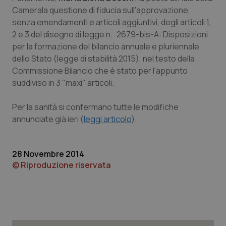
Calabria
Asma & BPCO
Camerala questione di fiducia sull'approvazione,
senza emendamenti e articoli aggiuntivi, degli articoli 1,
Campania
Car-T
2 e 3 del disegno di legge n. 2679-bis-A: Disposizioni
per la formazione del bilancio annuale e pluriennale
dello Stato (legge di stabilità 2015), nel testo della
Emilia-Romagna
Colesterolo & coronaropatie
Commissione Bilancio che è stato per l'appunto
suddiviso in 3 "maxi" articoli.
Friuli Venezia Giulia
Dermatite Atopica
Per la sanità si confermano tutte le modifiche
Lazio
Diabete & glucometri
annunciate già ieri (
leggi articolo
).
Liguria
Disturbi dell’umore
28 Novembre 2014
Lombardia
Dolore
© Riproduzione riservata
Marche
Donna & Salute
Molise
Epatiti