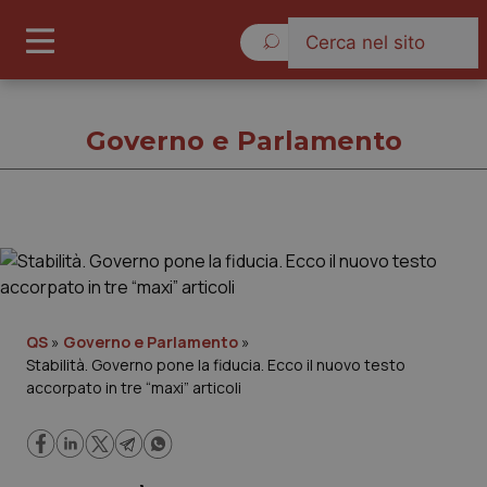
Domenica 9 Agosto 2026
Governo e Parlamento
Governo e Parlamento
Cronache
QS
»
Governo e Parlamento
»
Stabilità. Governo pone la fiducia. Ecco il nuovo testo
Governo e Parlamento
accorpato in tre “maxi” articoli
Regioni e Asl
Lavoro e Professioni