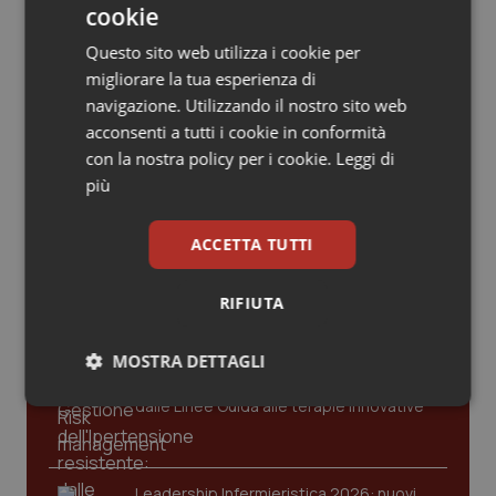
Valle D’Aosta
Oncodermatologia
Caldo. Ministero: oltre 1.700 chiamate
cookie
al numero 1500 dal 22 giugno.
Proseguono monitoraggi e campagna
Questo sito web utilizza i cookie per
Veneto
Oncoematologia
informativa
migliorare la tua esperienza di
navigazione. Utilizzando il nostro sito web
Oncologia & Nutrizione
acconsenti a tutti i cookie in conformità
con la nostra policy per i cookie.
Leggi di
Psoriasi & pelle
più
Ultime analisi e review da QS Pro
Gold
Quotidiano Cardiologia
ACCETTA TUTTI
Cloud sanitario: infrastrutture,
Quotidiano Chirurgia
compliance, GDPR e Risk management
RIFIUTA
Quotidiano Oncologia
MOSTRA DETTAGLI
Gestione dell'Ipertensione resistente:
Quotidiano Pediatria
dalle Linee Guida alle terapie innovative
Necessari
Statistici
Marketing
Rene & patologie urogenitali
Leadership Infermieristica 2026: nuovi