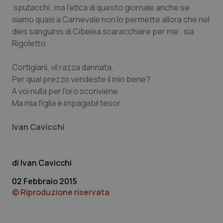
sputacchi…ma l’etica di questo giornale anche se
VISITOR_PRIVACY_METADATA
5 mesi
YouTube
settim
.youtube.com
siamo quasi a Carnevale non lo permette allora che nel
dies sanguinis
di Cibelea scaracchiare per me.. sia
Rigoletto.
Cortigiani, vil razza dannata,
Per qual prezzo vendeste il mio bene?
A voi nulla per l'oro sconviene
Ma mia figlia è impagabil tesor
Ivan Cavicchi
Ivan Cavicchi
CookieScriptConsent
5 mesi
CookieScript
settim
www.quotidianosanita.it
02 Febbraio 2015
© Riproduzione riservata