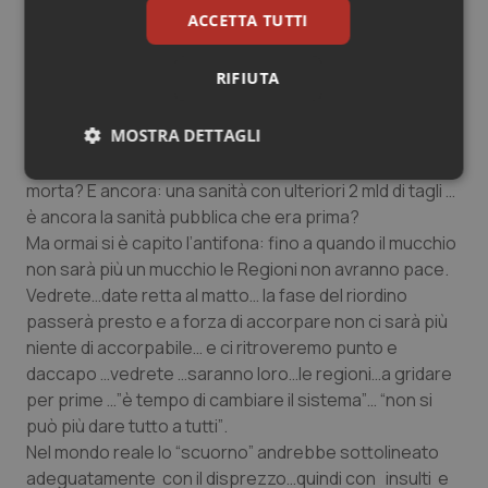
non è più la sanità?
ACCETTA TUTTI
La sanità alla stregua di un organismo può morire ma
proprio come un organismo può morire in alcune sue
RIFIUTA
parti sapendo che in un organismo le parti non
muoiono tutte simultaneamente e puntualmente. A
MOSTRA DETTAGLI
questo punto ci dica Chiamparino: qual è il momento
preciso in cui una sanità pubblica si può definire
Necessari
Statistici
Marketing
morta? E ancora: una sanità con ulteriori 2 mld di tagli …
è ancora la sanità pubblica che era prima?
Ma ormai si è capito l’antifona: fino a quando il mucchio
non sarà più un mucchio le Regioni non avranno pace.
Vedrete…date retta al matto… la fase del riordino
passerà presto e a forza di accorpare non ci sarà più
Necessari
Statistici
Marketing
niente di accorpabile… e ci ritroveremo punto e
daccapo …vedrete …saranno loro…le regioni…a gridare
I cookie necessari contribuiscono a rendere fruibile il
sito web abilitandone funzionalità di base quali la
per prime …”
è tempo di cambiare il sistema
”…
“non si
navigazione sulle pagine e l'accesso alle aree
può più dare tutto a tutti
”
.
protette del sito. Il sito web non è in grado di
funzionare correttamente senza questi cookie.
Nel mondo reale lo “
scuorno
” andrebbe sottolineato
adeguatamente con il disprezzo…quindi con insulti e
Nome
Fornitore
/
Dominio
Scaden