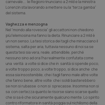
carnevale…. le Regioni rinunciano a 2 mld e la ministra
Salute orale & impianti
Lorenzin sta lavorando a mettere su la “
terza gamba
”
del sistema.
Sangue & coagulazione
Vaghezza e menzogna
Tiroide
Nel “
mondo alla rovescia
” gli accattoni non chiedono
più l’elemosina ma fanno la dieta. Rinunciare a 2 mld è
un non senso. La tesi storica dei tagli che minacciano il
Tumore al seno
sistema, salta per aria, tuttavia nessuno di noi sa se
questa tesi sia vera, reale, attendibile, perché
Tumore ovarico
nessuno sino ad ora l’ha realmente confutata come
una verità: a volte si dice che in sanità si spende poco,
Tumori del Polmone & Testa Collo
a volte troppo poco, a volte troppo, si dice anche che
essa sia insostenibile, che i tagli fanno male altre volte
Tumori gastrointestinali
che fanno bene, altre volte che i soldi basterebbero
se non si rubasse o non si sprecasse. Insomma non si
Ulcera & Reflusso
sa con certezza
quanto le risorse siano scarse
quello
che si sa è che sicuramente
qualcuno mente
. Lo spirito
Vaccini
contro riformatore in sanità poggia sul nichilismo della