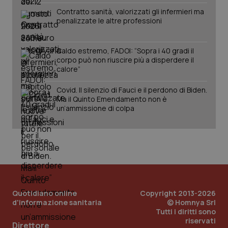
pre
Contratto sanità, valorizzati gli infermieri ma
del
penalizzate le altre professioni
vid
inco
può
det
vis
Caldo estremo, FADOI: “Sopra i 40 gradi il
web
corpo può non riuscire più a disperdere il
uti
calore”
nuo
ver
dell
Covid. Il silenzio di Fauci e il perdono di Biden.
You
Ma il Quinto Emendamento non è
YSC
Sessione
Que
un’ammissione di colpa
Google LLC
imp
.youtube.com
You
ten
vis
vid
__Secure-
.youtube.com
5 mesi 4
Que
ROLLOUT_TOKEN
settimane
imp
You
ges
del
Quotidiano online
Copyright 2013-2026
e d
per
d'informazione sanitaria
© Homnya Srl
del
Tutti i diritti sono
ute
riservati
Direttore