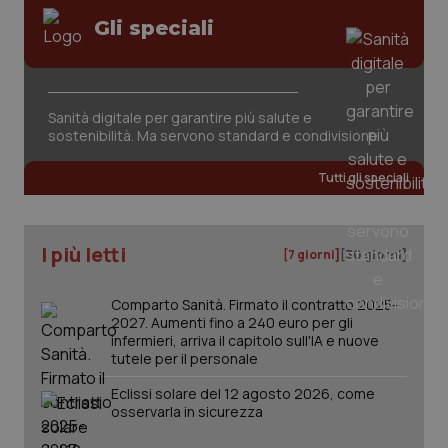
Gli speciali
Fornitore
/
Nome
Scadenza
Descrizion
Dominio
Sanità digitale per garantire più salute e
Nome
Fornitore
/
Dominio
Scadenza
Des
sostenibilità. Ma servono standard e condivisione
_ga_0VMQEQKQ1N
.quotidianosanita.it
1 anno 1
Questo
mese
cookie
VISITOR_INFO1_LIVE
5 mesi 4
Que
Google LLC
viene
settimane
imp
.youtube.com
Tutti gli speciali
utilizzato
You
da Google
ten
Analytics
pre
per
del
mantener
vid
lo stato
I più letti
inco
[7 giorni]
[30 giorni]
della
può
sessione.
det
vis
Comparto Sanità. Firmato il contratto 2025-
web
uti
2027. Aumenti fino a 240 euro per gli
nuo
infermieri, arriva il capitolo sull'IA e nuove
ver
tutele per il personale
dell
You
Eclissi solare del 12 agosto 2026, come
__Secure-YNID
.youtube.com
5 mesi 4
Que
osservarla in sicurezza
settimane
imp
You
ten