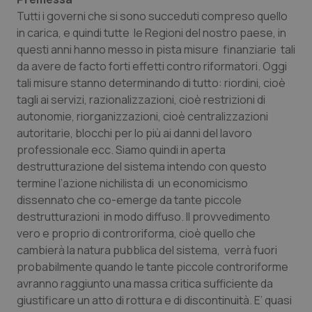
Valle D’Aosta
Oncodermatologia
Tutti i governi che si sono succeduti compreso quello
in carica, e quindi tutte le Regioni del nostro paese, in
Veneto
Oncoematologia
questi anni hanno messo in pista misure finanziarie tali
da avere de facto forti effetti contro riformatori. Oggi
Oncologia & Nutrizione
tali misure stanno determinando di tutto: riordini, cioè
tagli ai servizi, razionalizzazioni, cioè restrizioni di
Psoriasi & pelle
autonomie, riorganizzazioni, cioè centralizzazioni
autoritarie, blocchi per lo più ai danni del lavoro
Quotidiano Cardiologia
professionale ecc. Siamo quindi in aperta
destrutturazione del sistema intendo con questo
Quotidiano Chirurgia
termine l’azione nichilista di un economicismo
dissennato che co-emerge da tante piccole
destrutturazioni in modo diffuso. Il provvedimento
Quotidiano Oncologia
vero e proprio di controriforma, cioè quello che
cambierà la natura pubblica del sistema, verrà fuori
Quotidiano Pediatria
probabilmente quando le tante piccole controriforme
avranno raggiunto una massa critica sufficiente da
Rene & patologie urogenitali
giustificare un atto di rottura e di discontinuità. E’ quasi