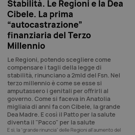
Stabilità. Le Regioni e la Dea
Cibele. La prima
Scienza e Farmaci
“autocastrazione”
Studi e Analisi
finanziaria del Terzo
Millennio
Lettere al direttore
Le Regioni, potendo scegliere come
Edizioni Regionali
compensare i tagli della legge di
stabilità, rinunciano a 2mld del Fsn. Nel
QS Pro
terzo millennio è come se esse si
amputassero i genitali per offrirli al
Professionisti Sanitari.AI
governo. Come si faceva in Anatolia
migliaia di anni fa con Cibele, la grande
Abruzzo
QS Pro Gold
Dea Madre. E così il Patto per la salute
diventa il "Pacco" per la salute
QS Club
Newsletter
Basilicata
Artrite & artrosi
E sì, la “grande rinuncia” delle Regioni all’aumento del