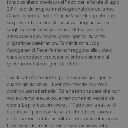
fondo sanitario previsto dal Patto per la Salute di luglio
Calabria
Asma & BPCO
2014, ricorda proprio la mitologia anatolica della dea
Cibele venerata come Grande Madre Idea, dal monte
Campania
Car-T
Ida presso Troia. Dea della natura, degli animali e dei
luoghi selvatici alla quale i sacerdoti a lei devoti
Emilia-Romagna
Colesterolo & coronaropatie
arrivavano a sacrificare i propri genitali durante
orgiastiche celebrazioni. Farmindustria, Aiop,
Friuli Venezia Giulia
Dermatite Atopica
Assogenerici, Federfarma non reggono alla vista di
questo spettacolo raccapricciante e chiedono al
Lazio
Diabete & glucometri
governo di rifiutare i genitali offerti.
Il sindacato è interdetto…per difendere quei genitali
Liguria
Disturbi dell’umore
quante dichiarazioni… Il Veneto intende ricorrere
contro questa barbarie… Zaia ha fatto sapere che non
Lombardia
Dolore
vuole diventare eunuco…e meno che mai vestirsi da
donna. La profezia si avvera …il “
Patto per la salute
” è
Marche
Donna & Salute
diventato il “
pacco per la salute
”, il matto ce l’aveva
detto ma non è stato ascoltato, l’eterna insufficienza
Molise
Epatiti
finanziaria della sanità con Chiamparino diventa