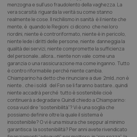
menzogna e sull’uso fraudolento della vaghezza
.
La
vera scarsità riguarda la verità su come stanno
realmente le cose. Il nichilismo in sanità è il
niente
che
mente, è quando le Regioni ci dicono che nei loro
riordini,
niente
è controriformato,
niente
è in pericolo,
niente
lede i diritti delle persone,
niente
danneggia la
qualità dei servizi,
niente
compromette la sufficienza
del personale…allora…
niente
non vale come una
garanzia o una rassicurazione ma come inganno
.
Tutto
è contro riformabile perché niente cambia.
Chiamparino ha detto che rinunciare a due 2mld…non è
niente
.. che i soldi del Fsn se li faranno bastare…quindi
niente
accadrà perché tutto è
sostenibile
cioè
continuerà a degradare.Quindi chiedo a Chiamparino:
cosa vuol dire “
sostenibilità
”? Vi è una soglia che
possiamo definire oltre la quale il sistema è
insostenibile? O vi è una misura che seppur al minimo
garantisca la sostenibilità? Per anni avete rivendicato
finanziamenti “
adeguati
” per mettere in “
sicurezza
” la