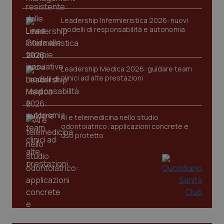
Leadership Infermieristica 2026: nuovi
modelli di responsabilità e autonomia
Leadership Medica 2026: guidare team
clinici ad alte prestazioni
AI e telemedicina nello studio
odontoiatrico: applicazioni concrete e
uso protetto
_ga_KM60CM4NPH
.quotidianosanita.it
1 anno
mes