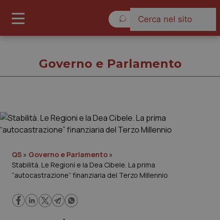
Giovedì 6 Agosto 2026
Governo e Parlamento
Governo e Parlamento
Cronache
QS
»
Governo e Parlamento
»
Stabilità. Le Regioni e la Dea Cibele. La prima
Governo e Parlamento
“autocastrazione” finanziaria del Terzo Millennio
Regioni e Asl
Lavoro e Professioni