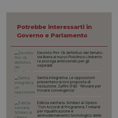
Potrebbe interessarti in
Governo e Parlamento
tracking-sites-ironfish-
www.quotidianosanita.it
4
tracking-enable
settim
2 gior
Decreto Pnrr. Ok definitivo del Senato:
via libera al nuovo Policlinico Umberto
I e proroga antincendio per gli
ospedali
tracking-sites-ironfish-
www.quotidianosanita.it
4
session-id
settim
2 gior
Sanità integrativa. Le opposizioni
presentano la loro proposta di
risoluzione. Zaffini (FdI): “Rinviare per
trovare convergenza”
_ga
1 anno
Google LLC
mes
Edilizia sanitaria. Schillaci al Cipess:
.quotidianosanita.it
“Con Accordi di Programma 7 miliardi
per riqualificazione e
ammodernamento tecnologico delle