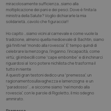
miracolosamente sufficienza…siamo alla
Piemonte
HIV
moltiplicazione dei pani e dei pesci. Dove è finita la
ministra della Salute? Voglio dichiararle la mia
Provincia Autonoma di Bolzano
Infezioni & Febbre
solidarietà…cavolo che figuraccia!!
Ho capito …siamo vicini al carnevale e come vuole la
Provincia Autonoma di Trento
Ipertensione & Scompenso
tradizione, almeno quella medioevale di Bachtin, siamo
già finiti nel “
mondo alla rovescia
”. E’ tempo quindi di
Puglia
Malattie rare
celebrare la menzogna, l’inganno, l’incapacità, come
virtù; gli imbecilli come
“cape embombe
” e di inchinarci
Sardegna
Malattia di Crohn & Rettocolite Ulcerosa
riguardosi al loro potere nichilista che trasforma il
tutto in niente
Sicilia
Neuroscienze & patologie neurodegenerative
A questi gran testoni dedico una “
premessa
”, un
ragionamentosulla
vaghezza
e la
menzogna
e un
Toscana
Obesità
“
paradosso
”….e siccome siamo
“nel mondo alla
rovescia
”, con le parole di Rigoletto, il mio
sdegno
Umbria
Oftalmologia
ammirato.
Premessa