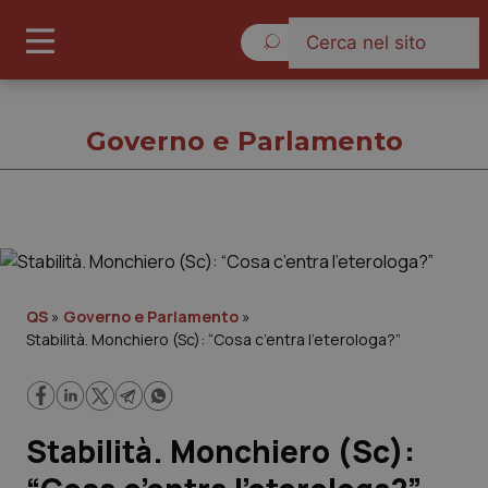
Domenica 9 Agosto 2026
Governo e Parlamento
Governo e Parlamento
Cronache
QS
»
Governo e Parlamento
»
Stabilità. Monchiero (Sc): “Cosa c’entra l’eterologa?”
Governo e Parlamento
Regioni e Asl
Stabilità. Monchiero (Sc):
Lavoro e Professioni