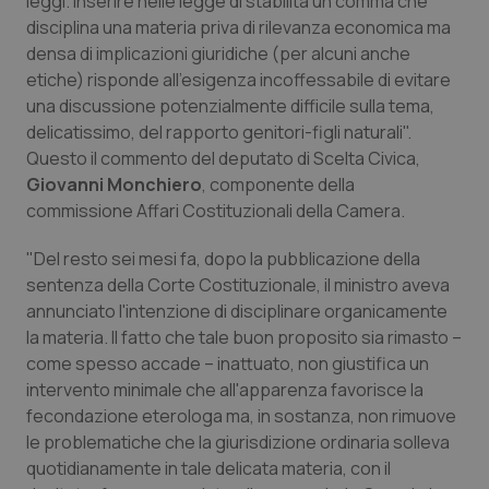
leggi. Inserire nelle legge di stabilità un comma che
Calabria
Asma & BPCO
disciplina una materia priva di rilevanza economica ma
densa di implicazioni giuridiche (per alcuni anche
Campania
Car-T
etiche) risponde all'esigenza incoffessabile di evitare
una discussione potenzialmente difficile sulla tema,
Emilia-Romagna
Colesterolo & coronaropatie
delicatissimo, del rapporto genitori-figli naturali".
Questo il commento del deputato di Scelta Civica,
Giovanni Monchiero
, componente della
Friuli Venezia Giulia
Dermatite Atopica
commissione Affari Costituzionali della Camera.
Lazio
Diabete & glucometri
"Del resto sei mesi fa, dopo la pubblicazione della
sentenza della Corte Costituzionale, il ministro aveva
Liguria
Disturbi dell’umore
annunciato l'intenzione di disciplinare organicamente
la materia. Il fatto che tale buon proposito sia rimasto –
Lombardia
Dolore
come spesso accade – inattuato, non giustifica un
intervento minimale che all'apparenza favorisce la
Marche
Donna & Salute
fecondazione eterologa ma, in sostanza, non rimuove
le problematiche che la giurisdizione ordinaria solleva
quotidianamente in tale delicata materia, con il
Molise
Epatiti