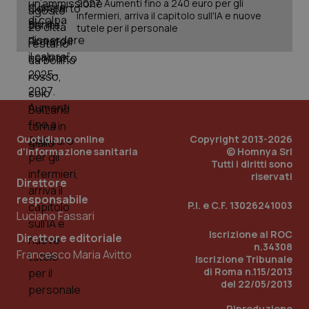
2027. Aumenti fino a 240 euro per gli
infermieri, arriva il capitolo sull'IA e nuove
tutele per il personale
Quotidiano online
Copyright 2013-2026
d'informazione sanitaria
© Homnya Srl
Tutti i diritti sono
riservati
Direttore
responsabile
P.I. e C.F. 13026241003
Luciano Fassari
Iscrizione al ROC
PHPSESSID
Sessio
Direttore editoriale
PHP.net
n.34308
www.quotidianosanita.it
Francesco Maria Avitto
Iscrizione Tribunale
di Roma n.115/2013
del 22/05/2013
Riproduzione