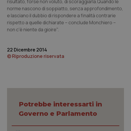
risultato, forse non voluto, di scoraggiarla.Quando le
norme nascono di soppiatto, senza approfondimento,
Piemonte
HIV
e lasciano il dubbio di rispondere a finalità contrarie
rispetto a quelle dichiarate – conclude Monchiero –
Provincia Autonoma di Bolzano
Infezioni & Febbre
non c'è niente da gioire".
Provincia Autonoma di Trento
Ipertensione & Scompenso
22 Dicembre 2014
Puglia
Malattie rare
© Riproduzione riservata
Sardegna
Malattia di Crohn & Rettocolite Ulcerosa
Sicilia
Neuroscienze & patologie neurodegenerative
Toscana
Obesità
Potrebbe interessarti in
Governo e Parlamento
Umbria
Oftalmologia