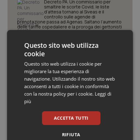
Valle D’Aosta
Oncodermatologia
Decreto PA. Un commissario per
smaltire le scorte Covid, le liste
d’attesa tornano al Siveas e il
Veneto
Oncoematologia
controllo sulle agende di
prenotazione passa ad Agenas. Saltano l’aumento
delle tariffe ospedaliere e la proroga dei gettonisti
Oncologia & Nutrizione
Università. Bernini firma il decreto:
Questo sito web utilizza
27.000 posti per Medicina, 3.000 in
Psoriasi & pelle
più rispetto a scorso anno
cookie
Questo sito web utilizza i cookie per
Quotidiano Cardiologia
migliorare la tua esperienza di
Pnrr Salute. Missione 6 verso il
traguardo, in chiusura la
navigazione. Utilizzando il nostro sito web
rendicontazione degli obiettivi per la
Quotidiano Chirurgia
acconsenti a tutti i cookie in conformità
X e ultima rata
con la nostra policy per i cookie.
Leggi di
Quotidiano Oncologia
Caldo. Ministero: oltre 1.700 chiamate
più
al numero 1500 dal 22 giugno.
Proseguono monitoraggi e campagna
Quotidiano Pediatria
informativa
ACCETTA TUTTI
Rene & patologie urogenitali
RIFIUTA