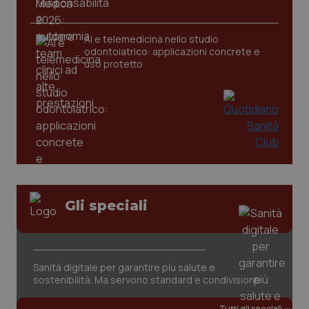
AI e telemedicina nello studio
odontoiatrico: applicazioni concrete e
uso protetto
CookieScriptConsent
5 mesi
CookieScript
settim
www.quotidianosanita.it
Gli speciali
Sanità digitale per garantire più salute e
sostenibilità. Ma servono standard e condivisione
Tutti gli speciali