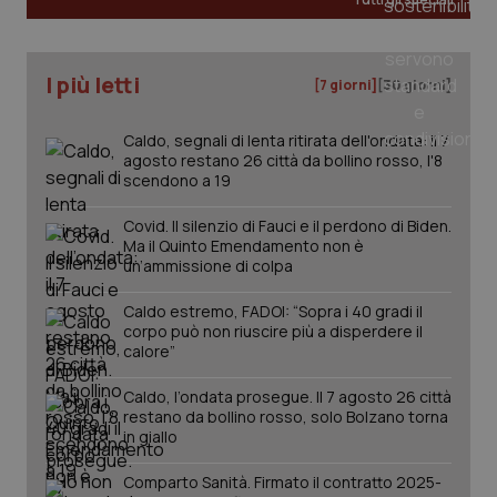
tracking-sites-ironfish-
www.quotidianosanita.it
4
I più letti
tracking-enable
settim
[7 giorni]
[30 giorni]
2 gior
Caldo, segnali di lenta ritirata dell'ondata: il 7
agosto restano 26 città da bollino rosso, l'8
scendono a 19
tracking-sites-ironfish-
www.quotidianosanita.it
4
session-id
settim
2 gior
Covid. Il silenzio di Fauci e il perdono di Biden.
Ma il Quinto Emendamento non è
un’ammissione di colpa
Caldo estremo, FADOI: “Sopra i 40 gradi il
_ga
1 anno
Google LLC
corpo può non riuscire più a disperdere il
mes
.quotidianosanita.it
calore”
Caldo, l’ondata prosegue. Il 7 agosto 26 città
restano da bollino rosso, solo Bolzano torna
in giallo
Comparto Sanità. Firmato il contratto 2025-