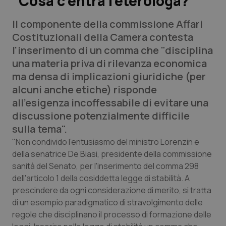
“Cosa c’entra l’eterologa?”
Il componente della commissione Affari
Scienza e Farmaci
Costituzionali della Camera contesta
l'inserimento di un comma che "disciplina
Studi e Analisi
una materia priva di rilevanza economica
ma densa di implicazioni giuridiche (per
Lettere al direttore
alcuni anche etiche) risponde
all'esigenza incoffessabile di evitare una
Edizioni Regionali
discussione potenzialmente difficile
sulla tema".
QS Pro
"Non condivido l'entusiasmo del ministro Lorenzin e
della senatrice De Biasi, presidente della commissione
Professionisti Sanitari.AI
sanità del Senato, per l'inserimento del comma 298
dell'articolo 1 della cosiddetta legge di stabilità. A
Abruzzo
QS Pro Gold
prescindere da ogni considerazione di merito, si tratta
di un esempio paradigmatico di stravolgimento delle
QS Club
Newsletter
Basilicata
Artrite & artrosi
regole che disciplinano il processo di formazione delle