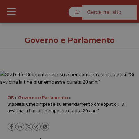
Sabato 8 Agosto 2026
Governo e Parlamento
Governo e Parlamento
Cronache
QS
»
Governo e Parlamento
»
Stabilità. Omeoimprese su emendamento omeopatici: “Si
Governo e Parlamento
avvicina la fine di un’empasse durata 20 anni”
Regioni e Asl
Lavoro e Professioni