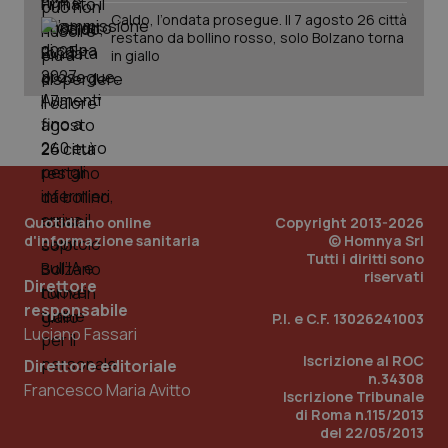
Caldo, l’ondata prosegue. Il 7 agosto 26 città
restano da bollino rosso, solo Bolzano torna
in giallo
Quotidiano online
Copyright 2013-2026
d'informazione sanitaria
© Homnya Srl
Tutti i diritti sono
riservati
Direttore
responsabile
P.I. e C.F. 13026241003
Luciano Fassari
PHPSESSID
Sessio
PHP.net
Iscrizione al ROC
Direttore editoriale
www.quotidianosanita.it
n.34308
Francesco Maria Avitto
Iscrizione Tribunale
di Roma n.115/2013
del 22/05/2013