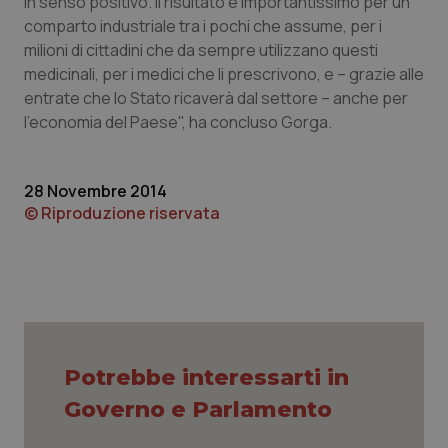
in senso positivo. Il risultato è importantissimo per un
comparto industriale tra i pochi che assume, per i
Piemonte
HIV
milioni di cittadini che da sempre utilizzano questi
medicinali, per i medici che li prescrivono, e – grazie alle
Provincia Autonoma di Bolzano
Infezioni & Febbre
entrate che lo Stato ricaverà dal settore – anche per
l'economia del Paese", ha concluso Gorga.
Provincia Autonoma di Trento
Ipertensione & Scompenso
Puglia
Malattie rare
28 Novembre 2014
© Riproduzione riservata
Sardegna
Malattia di Crohn & Rettocolite Ulcerosa
Sicilia
Neuroscienze & patologie neurodegenerative
Toscana
Obesità
Potrebbe interessarti in
Umbria
Oftalmologia
Governo e Parlamento