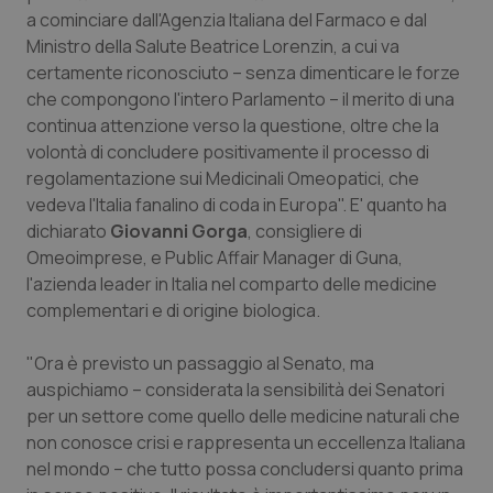
Calabria
Asma & BPCO
a cominciare dall'Agenzia Italiana del Farmaco e dal
Ministro della Salute Beatrice Lorenzin, a cui va
certamente riconosciuto – senza dimenticare le forze
Campania
Car-T
che compongono l'intero Parlamento – il merito di una
continua attenzione verso la questione, oltre che la
Emilia-Romagna
Colesterolo & coronaropatie
volontà di concludere positivamente il processo di
regolamentazione sui Medicinali Omeopatici, che
Friuli Venezia Giulia
Dermatite Atopica
vedeva l'Italia fanalino di coda in Europa". E' quanto ha
dichiarato
Giovanni Gorga
, consigliere di
Lazio
Diabete & glucometri
Omeoimprese, e Public Affair Manager di Guna,
l'azienda leader in Italia nel comparto delle medicine
Liguria
Disturbi dell’umore
complementari e di origine biologica.
Lombardia
Dolore
"Ora è previsto un passaggio al Senato, ma
auspichiamo – considerata la sensibilità dei Senatori
per un settore come quello delle medicine naturali che
Marche
Donna & Salute
non conosce crisi e rappresenta un eccellenza Italiana
nel mondo – che tutto possa concludersi quanto prima
Molise
Epatiti