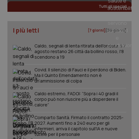
Tutti gli speciali
tracking-sites-ironfish-
www.quotidianosanita.it
4
tracking-enable
settim
I più letti
[7 giorni]
[30 giorni]
2 gior
Caldo, segnali di lenta ritirata dell'ondata: il 7
agosto restano 26 città da bollino rosso, l'8
tracking-sites-ironfish-
scendono a 19
www.quotidianosanita.it
4
session-id
settim
2 gior
Covid. Il silenzio di Fauci e il perdono di Biden.
Ma il Quinto Emendamento non è
un’ammissione di colpa
_ga
1 anno
Google LLC
Caldo estremo, FADOI: “Sopra i 40 gradi il
mes
.quotidianosanita.it
corpo può non riuscire più a disperdere il
calore”
Comparto Sanità. Firmato il contratto 2025-
2027. Aumenti fino a 240 euro per gli
infermieri, arriva il capitolo sull'IA e nuove
tutele per il personale