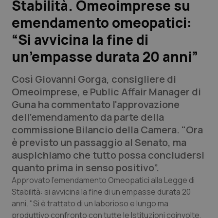
Stabilità. Omeoimprese su
emendamento omeopatici:
Scienza e Farmaci
“Si avvicina la fine di
Studi e Analisi
un’empasse durata 20 anni”
Lettere al direttore
Così Giovanni Gorga, consigliere di
Omeoimprese, e Public Affair Manager di
Edizioni Regionali
Guna ha commentato l'approvazione
dell'emendamento da parte della
QS Pro
commissione Bilancio della Camera. "Ora
è previsto un passaggio al Senato, ma
Professionisti Sanitari.AI
auspichiamo che tutto possa concludersi
quanto prima in senso positivo”.
Abruzzo
QS Pro Gold
Approvato l'emendamento Omeopatici alla Legge di
Stabilità: si avvicina la fine di un empasse durata 20
QS Club
Newsletter
Basilicata
Artrite & artrosi
anni. "Si è trattato di un laborioso e lungo ma
produttivo confronto con tutte le Istituzioni coinvolte,