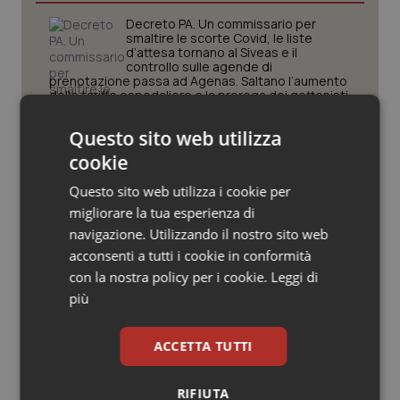
Valle D’Aosta
Oncodermatologia
Decreto PA. Un commissario per
smaltire le scorte Covid, le liste
Veneto
Oncoematologia
d’attesa tornano al Siveas e il
controllo sulle agende di
prenotazione passa ad Agenas. Saltano l’aumento
Oncologia & Nutrizione
delle tariffe ospedaliere e la proroga dei gettonisti
Questo sito web utilizza
Università. Bernini firma il decreto:
Psoriasi & pelle
27.000 posti per Medicina, 3.000 in
cookie
più rispetto a scorso anno
Quotidiano Cardiologia
Questo sito web utilizza i cookie per
migliorare la tua esperienza di
Pnrr Salute. Missione 6 verso il
Quotidiano Chirurgia
navigazione. Utilizzando il nostro sito web
traguardo, in chiusura la
rendicontazione degli obiettivi per la
acconsenti a tutti i cookie in conformità
X e ultima rata
con la nostra policy per i cookie.
Leggi di
Quotidiano Oncologia
più
Caldo. Ministero: oltre 1.700 chiamate
al numero 1500 dal 22 giugno.
Quotidiano Pediatria
Proseguono monitoraggi e campagna
ACCETTA TUTTI
informativa
Rene & patologie urogenitali
RIFIUTA