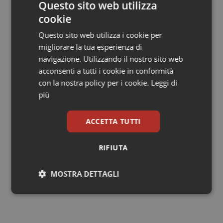
Questo sito web utilizza
improcrastinabile una misura specifica che, in
cookie
coerenza con una strategia di approccio a tutti i
farmaci innovativi, definisca, sulla base di percorsi
Questo sito web utilizza i cookie per
diagnostico-terapeutici e priorità cliniche, una
migliorare la tua esperienza di
appropriata disponibilità economica e relative fonti di
navigazione. Utilizzando il nostro sito web
finanziamento;
acconsenti a tutti i cookie in conformità
con la nostra policy per i cookie.
Leggi di
6)
la prevista disponibilità di risorse per l'edilizia
più
sanitaria rappresenta lo sforzo massimo possibile in
questa fase e proprio per questa ragione dovrebbe
ACCETTA TUTTI
riconoscere tra i criteri di priorità di spesa un progetto
per la messa in sicurezza degli ospedali.
RIFIUTA
MOSTRA DETTAGLI
11 Dicembre 2014
© Riproduzione riservata
Necessari
Statistici
Marketing