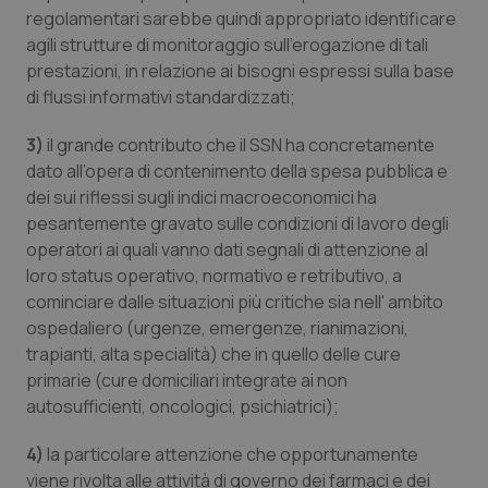
Valle D’Aosta
Oncodermatologia
regolamentari sarebbe quindi appropriato identificare
agili strutture di monitoraggio sull'erogazione di tali
Veneto
Oncoematologia
prestazioni, in relazione ai bisogni espressi sulla base
di flussi informativi standardizzati;
Oncologia & Nutrizione
3)
il grande contributo che il SSN ha concretamente
dato all’opera di contenimento della spesa pubblica e
Psoriasi & pelle
dei sui riflessi sugli indici macroeconomici ha
pesantemente gravato sulle condizioni di lavoro degli
Quotidiano Cardiologia
operatori ai quali vanno dati segnali di attenzione al
loro status operativo, normativo e retributivo, a
Quotidiano Chirurgia
cominciare dalle situazioni più critiche sia nell' ambito
ospedaliero (urgenze, emergenze, rianimazioni,
Quotidiano Oncologia
trapianti, alta specialità) che in quello delle cure
primarie (cure domiciliari integrate ai non
Quotidiano Pediatria
autosufficienti, oncologici, psichiatrici);
4)
la particolare attenzione che opportunamente
Rene & patologie urogenitali
viene rivolta alle attività di governo dei farmaci e dei