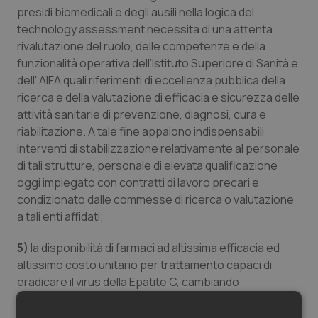
presidi biomedicali e degli ausili nella logica del
Salute orale & impianti
technology assessment necessita di una attenta
rivalutazione del ruolo, delle competenze e della
Sangue & coagulazione
funzionalità operativa dell’Istituto Superiore di Sanità e
dell' AIFA quali riferimenti di eccellenza pubblica della
Tiroide
ricerca e della valutazione di efficacia e sicurezza delle
attività sanitarie di prevenzione, diagnosi, cura e
Tumore al seno
riabilitazione. A tale fine appaiono indispensabili
interventi di stabilizzazione relativamente al personale
Tumore ovarico
di tali strutture, personale di elevata qualificazione
oggi impiegato con contratti di lavoro precari e
condizionato dalle commesse di ricerca o valutazione
Tumori del Polmone & Testa Collo
a tali enti affidati;
Tumori gastrointestinali
5)
la disponibilità di farmaci ad altissima efficacia ed
altissimo costo unitario per trattamento capaci di
Ulcera & Reflusso
eradicare il virus della Epatite C, cambiando
radicalmente la storia clinica dei soggetti infetti e i
Vaccini
costi conseguenti al loro trattamento, rende