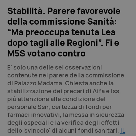
Stabilità. Parere favorevole
Scienza e Farmaci
della commissione Sanità:
“Ma preoccupa tenuta Lea
Studi e Analisi
dopo tagli alle Regioni”. Fi e
Lettere al direttore
M5S votano contro
Edizioni Regionali
E' solo una delle sei osservazioni
contenute nel parere della commissione
QS Pro
di Palazzo Madama. Chiesta anche la
stabilizzazione dei precari di Aifa e Iss,
Professionisti Sanitari.AI
più attenzione alle condizione del
personale Ssn, certezza di fondi per
Abruzzo
QS Pro Gold
farmaci innovativi, la messa in sicurezza
degli ospedali e la verifica degli effetti
QS Club
Newsletter
Basilicata
Artrite & artrosi
dello 'svincolo' di alcuni fondi sanitari.
IL