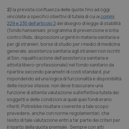
2)
la prevista confluenza delle quote fino ad oggi
Piemonte
HIV
vincolate a specifici obiettivi di tutela di cui ai
commi
229 e 230 dell'articolo 2
del disegno di legge di stabilità
Provincia Autonoma di Bolzano
Infezioni & Febbre
(fondo hanseniani, programma di prevenzione e lotta
contro l'Aids, disposizioni urgenti in materia sanitaria e
Provincia Autonoma di Trento
Ipertensione & Scompenso
per gli stranieri, borse di studio per i medici di medicina
generale, assistenza sanitaria agli stranieri non iscritti
Puglia
Malattie rare
al Ssn, riqualificazione dell'assistenza sanitaria e
attività libero-professionale) nel fondo sanitario da
Sardegna
Malattia di Crohn & Rettocolite Ulcerosa
ripartire secondo parametri di costi standard, pur
rispondendo ad una logica di funzionalità e disponibilità
Sicilia
Neuroscienze & patologie neurodegenerative
delle risorse stesse, non deve trascurare una
funzione di attenta valutazione sull’effettiva tutela dei
soggetti e delle condizioni ai quali quei fondi erano
Toscana
Obesità
riferiti. Potrebbe risultare coerente a tale scopo
prevedere, anche con norme regolamentari, che
Umbria
Oftalmologia
l'esito di tale valutazione entri a far parte dei criteri per
il riparto della quota premiale . Sempre con atti