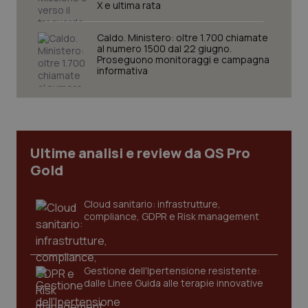
X e ultima rata
Caldo. Ministero: oltre 1.700 chiamate
al numero 1500 dal 22 giugno.
Proseguono monitoraggi e campagna
informativa
CookieScriptConsent
5 mesi
CookieScript
settim
www.quotidianosanita.it
Ultime analisi e review da QS Pro
Gold
Cloud sanitario: infrastrutture,
compliance, GDPR e Risk management
tracking-sites-ironfish-
www.quotidianosanita.it
4
tracking-enable
settim
Gestione dell'Ipertensione resistente:
2 gior
dalle Linee Guida alle terapie innovative