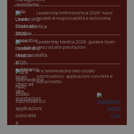
tracking-sites-ironfish-
www.quotidianosanita.it
4
Leadership Infermieristica 2026: nuovi
session-id
settim
modelli di responsabilità e autonomia
2 gior
Leadership Medica 2026: guidare team
_ga
1 anno
Google LLC
clinici ad alte prestazioni
mes
.quotidianosanita.it
AI e telemedicina nello studio
odontoiatrico: applicazioni concrete e
uso protetto