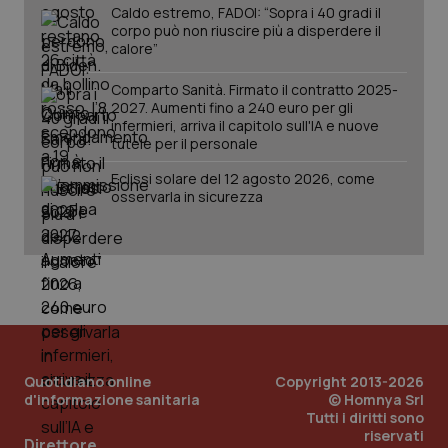
Caldo estremo, FADOI: “Sopra i 40 gradi il
corpo può non riuscire più a disperdere il
calore”
Comparto Sanità. Firmato il contratto 2025-
2027. Aumenti fino a 240 euro per gli
infermieri, arriva il capitolo sull'IA e nuove
_ga_KM60CM4NPH
.quotidianosanita.it
1 anno
mes
tutele per il personale
Eclissi solare del 12 agosto 2026, come
osservarla in sicurezza
Fornitore
/
Nome
Scadenza
Descrizion
Dominio
Nome
Fornitore
/
Dominio
Scadenza
Des
_ga_0VMQEQKQ1N
.quotidianosanita.it
1 anno 1
Questo
mese
cookie
VISITOR_INFO1_LIVE
5 mesi 4
Que
Google LLC
Quotidiano online
Copyright 2013-2026
viene
settimane
imp
.youtube.com
d'informazione sanitaria
© Homnya Srl
utilizzato
You
Tutti i diritti sono
da Google
ten
Analytics
pre
riservati
Direttore
per
del