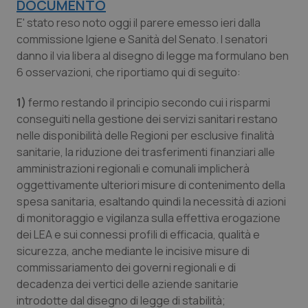
DOCUMENTO
Calabria
Asma & BPCO
E' stato reso noto oggi il parere emesso ieri dalla
commissione Igiene e Sanità del Senato. I senatori
Campania
Car-T
danno il via libera al disegno di legge ma formulano ben
6 osservazioni, che riportiamo qui di seguito:
Emilia-Romagna
Colesterolo & coronaropatie
1)
fermo restando il principio secondo cui i risparmi
Friuli Venezia Giulia
Dermatite Atopica
conseguiti nella gestione dei servizi sanitari restano
nelle disponibilità delle Regioni per esclusive finalità
sanitarie, la riduzione dei trasferimenti finanziari alle
Lazio
Diabete & glucometri
amministrazioni regionali e comunali implicherà
oggettivamente ulteriori misure di contenimento della
Liguria
Disturbi dell’umore
spesa sanitaria, esaltando quindi la necessità di azioni
di monitoraggio e vigilanza sulla effettiva erogazione
Lombardia
Dolore
dei LEA e sui connessi profili di efficacia, qualità e
sicurezza, anche mediante le incisive misure di
Marche
Donna & Salute
commissariamento dei governi regionali e di
decadenza dei vertici delle aziende sanitarie
Molise
Epatiti
introdotte dal disegno di legge di stabilità;