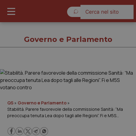
Sabato 8 Agosto 2026
Governo e Parlamento
Governo e Parlamento
Cronache
Governo e Parlamento
QS
»
Governo e Parlamento
»
Stabilità. Parere favorevole della commissione Sanità: “Ma
preoccupa tenuta Lea dopo tagli alle Regioni”. Fi e M5S
Regioni e Asl
votano contro
Lavoro e Professioni