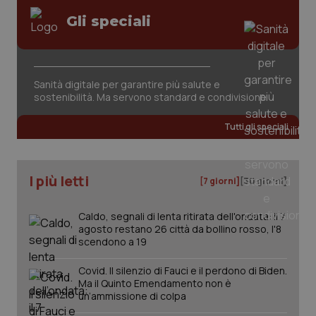
Gli speciali
Sanità digitale per garantire più salute e
sostenibilità. Ma servono standard e condivisione
Tutti gli speciali
PHPSESSID
Sessio
PHP.net
www.quotidianosanita.it
I più letti
[7 giorni]
[30 giorni]
Caldo, segnali di lenta ritirata dell'ondata: il 7
agosto restano 26 città da bollino rosso, l'8
scendono a 19
Covid. Il silenzio di Fauci e il perdono di Biden.
Ma il Quinto Emendamento non è
un’ammissione di colpa