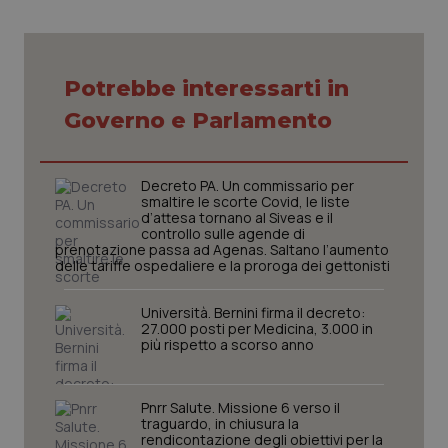
Potrebbe interessarti in
Necessari
Statistici
Marketing
Governo e Parlamento
I cookie necessari contribuiscono a rendere fruibile il
sito web abilitandone funzionalità di base quali la
navigazione sulle pagine e l'accesso alle aree
protette del sito. Il sito web non è in grado di
Decreto PA. Un commissario per
funzionare correttamente senza questi cookie.
smaltire le scorte Covid, le liste
Nome
Fornitore
/
Dominio
Scaden
d’attesa tornano al Siveas e il
controllo sulle agende di
VISITOR_PRIVACY_METADATA
5 mesi
YouTube
prenotazione passa ad Agenas. Saltano l’aumento
settim
.youtube.com
delle tariffe ospedaliere e la proroga dei gettonisti
Università. Bernini firma il decreto:
27.000 posti per Medicina, 3.000 in
più rispetto a scorso anno
Pnrr Salute. Missione 6 verso il
traguardo, in chiusura la
rendicontazione degli obiettivi per la