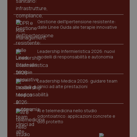
protette del sito. Il sito web non è in grado di
funzionare correttamente senza questi cookie.
Nome
Fornitore
/
Dominio
Scaden
Gestione dell'Ipertensione resistente:
VISITOR_PRIVACY_METADATA
5 mesi
YouTube
dalle Linee Guida alle terapie innovative
settim
.youtube.com
Leadership Infermieristica 2026: nuovi
modelli di responsabilità e autonomia
Leadership Medica 2026: guidare team
clinici ad alte prestazioni
AI e telemedicina nello studio
odontoiatrico: applicazioni concrete e
uso protetto
CookieScriptConsent
5 mesi
CookieScript
settim
www.quotidianosanita.it