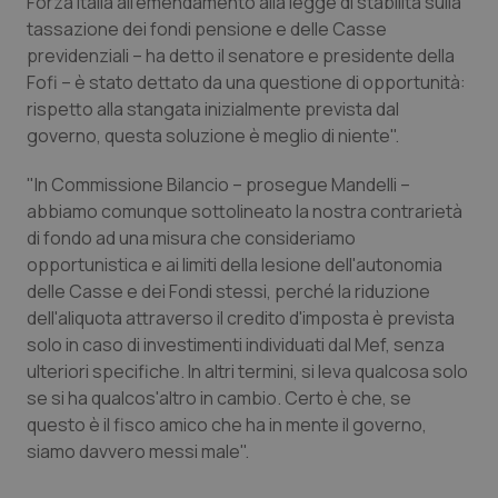
Forza Italia all'emendamento alla legge di stabilità sulla
tassazione dei fondi pensione e delle Casse
Piemonte
HIV
previdenziali – ha detto il senatore e presidente della
Fofi – è stato dettato da una questione di opportunità:
Provincia Autonoma di Bolzano
Infezioni & Febbre
rispetto alla stangata inizialmente prevista dal
governo, questa soluzione è meglio di niente".
Provincia Autonoma di Trento
Ipertensione & Scompenso
"In Commissione Bilancio – prosegue Mandelli –
abbiamo comunque sottolineato la nostra contrarietà
Puglia
Malattie rare
di fondo ad una misura che consideriamo
opportunistica e ai limiti della lesione dell'autonomia
Sardegna
Malattia di Crohn & Rettocolite Ulcerosa
delle Casse e dei Fondi stessi, perché la riduzione
dell'aliquota attraverso il credito d'imposta è prevista
Sicilia
Neuroscienze & patologie neurodegenerative
solo in caso di investimenti individuati dal Mef, senza
ulteriori specifiche. In altri termini, si leva qualcosa solo
Toscana
Obesità
se si ha qualcos'altro in cambio. Certo è che, se
questo è il fisco amico che ha in mente il governo,
Umbria
Oftalmologia
siamo davvero messi male".