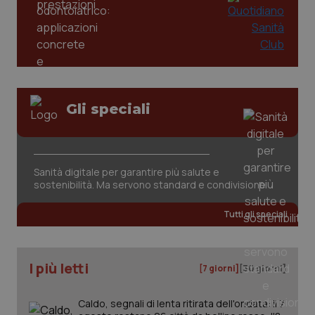
Gli speciali
tracking-sites-ironfish-
www.quotidianosanita.it
4
tracking-enable
settim
2 gior
Sanità digitale per garantire più salute e
sostenibilità. Ma servono standard e condivisione
Tutti gli speciali
tracking-sites-ironfish-
www.quotidianosanita.it
4
session-id
settim
2 gior
I più letti
[7 giorni]
[30 giorni]
Caldo, segnali di lenta ritirata dell'ondata: il 7
_ga
1 anno
Google LLC