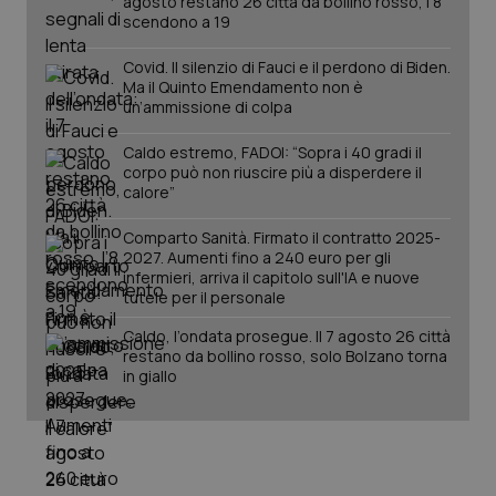
agosto restano 26 città da bollino rosso, l'8
mes
.quotidianosanita.it
scendono a 19
Covid. Il silenzio di Fauci e il perdono di Biden.
Ma il Quinto Emendamento non è
un’ammissione di colpa
Caldo estremo, FADOI: “Sopra i 40 gradi il
corpo può non riuscire più a disperdere il
calore”
Comparto Sanità. Firmato il contratto 2025-
2027. Aumenti fino a 240 euro per gli
infermieri, arriva il capitolo sull'IA e nuove
tutele per il personale
Caldo, l’ondata prosegue. Il 7 agosto 26 città
restano da bollino rosso, solo Bolzano torna
in giallo