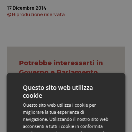
Valle D’Aosta
Oncodermatologia
17 Dicembre 2014
© Riproduzione riservata
Veneto
Oncoematologia
Oncologia & Nutrizione
Psoriasi & pelle
Quotidiano Cardiologia
Potrebbe interessarti in
Governo e Parlamento
Quotidiano Chirurgia
Questo sito web utilizza
Decreto PA. Un commissario per
Quotidiano Oncologia
cookie
smaltire le scorte Covid, le liste
d’attesa tornano al Siveas e il
Questo sito web utilizza i cookie per
controllo sulle agende di
Quotidiano Pediatria
prenotazione passa ad Agenas. Saltano l’aumento
migliorare la tua esperienza di
delle tariffe ospedaliere e la proroga dei gettonisti
navigazione. Utilizzando il nostro sito web
Rene & patologie urogenitali
acconsenti a tutti i cookie in conformità
Università. Bernini firma il decreto: