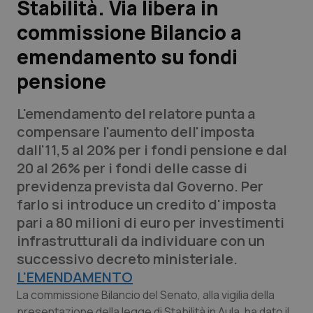
Stabilità. Via libera in
commissione Bilancio a
Scienza e Farmaci
emendamento su fondi
Studi e Analisi
pensione
Lettere al direttore
L'emendamento del relatore punta a
compensare l'aumento dell'imposta
Edizioni Regionali
dall'11,5 al 20% per i fondi pensione e dal
20 al 26% per i fondi delle casse di
QS Pro
previdenza prevista dal Governo. Per
farlo si introduce un credito d'imposta
Professionisti Sanitari.AI
pari a 80 milioni di euro per investimenti
infrastrutturali da individuare con un
Abruzzo
QS Pro Gold
successivo decreto ministeriale.
L'EMENDAMENTO
QS Club
Newsletter
Basilicata
Artrite & artrosi
La commissione Bilancio del Senato, alla vigilia della
presentazione della legge di Stabilità in Aula, ha dato il