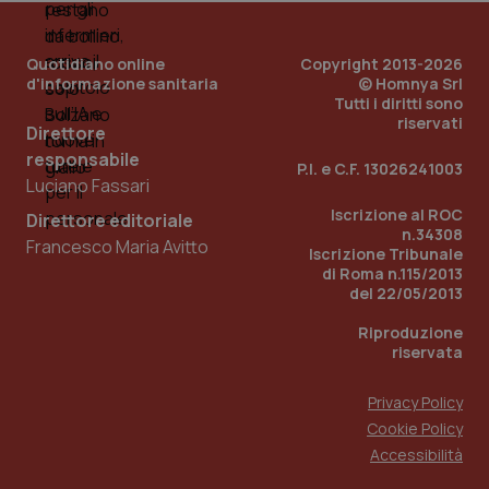
PHPSESSID
Sessio
PHP.net
Quotidiano online
Copyright 2013-2026
www.quotidianosanita.it
d'informazione sanitaria
© Homnya Srl
Tutti i diritti sono
riservati
Direttore
responsabile
P.I. e C.F. 13026241003
Luciano Fassari
Iscrizione al ROC
Direttore editoriale
n.34308
Francesco Maria Avitto
Iscrizione Tribunale
di Roma n.115/2013
del 22/05/2013
Riproduzione
riservata
Privacy Policy
Cookie Policy
_ga_KM60CM4NPH
.quotidianosanita.it
1 anno
Accessibilità
mes