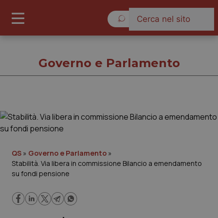
Sabato 8 Agosto 2026
Governo e Parlamento
Governo e Parlamento
Cronache
QS
»
Governo e Parlamento
»
Stabilità. Via libera in commissione Bilancio a emendamento
Governo e Parlamento
su fondi pensione
Regioni e Asl
Lavoro e Professioni