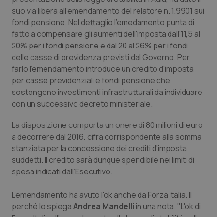
Calabria
Asma & BPCO
suo via libera all'emendamento del relatore n. 1.9901 sui
fondi pensione. Nel dettaglio l'emedamento punta di
Campania
Car-T
fatto a compensare gli aumenti dell'imposta dall'11,5 al
20% per i fondi pensione e dal 20 al 26% per i fondi
delle casse di previdenza previsti dal Governo. Per
Emilia-Romagna
Colesterolo & coronaropatie
farlo l'emendamento introduce un credito d'imposta
per casse previdenziali e fondi pensione che
Friuli Venezia Giulia
Dermatite Atopica
sostengono investimenti infrastrutturali da individuare
con un successivo decreto ministeriale.
Lazio
Diabete & glucometri
La disposizione comporta un onere di 80 milioni di euro
Liguria
Disturbi dell’umore
a decorrere dal 2016, cifra corrispondente alla somma
stanziata per la concessione dei crediti d'imposta
Lombardia
Dolore
suddetti. Il credito sarà dunque spendibile nei limiti di
spesa indicati dall’Esecutivo.
Marche
Donna & Salute
L'emendamento ha avuto l'ok anche da Forza Italia. Il
perché lo spiega
Andrea Mandelli
in una nota. "L'ok di
Molise
Epatiti