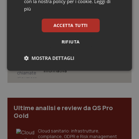
con la nostra policy per i cookie.
Leggi di
27.000 posti per Medicina, 3.000 in
Salute orale & impianti
più rispetto a scorso anno
più
Sangue & coagulazione
ACCETTA TUTTI
Pnrr Salute. Missione 6 verso il
traguardo, in chiusura la
rendicontazione degli obiettivi per la
Tiroide
X e ultima rata
RIFIUTA
Tumore al seno
Caldo. Ministero: oltre 1.700 chiamate
MOSTRA DETTAGLI
al numero 1500 dal 22 giugno.
Proseguono monitoraggi e campagna
informativa
Tumore ovarico
Necessari
Statistici
Marketing
Tumori del Polmone & Testa Collo
Tumori gastrointestinali
Ultime analisi e review da QS Pro
Gold
Necessari
Statistici
Marketing
Ulcera & Reflusso
I cookie necessari contribuiscono a rendere fruibile il
Cloud sanitario: infrastrutture,
sito web abilitandone funzionalità di base quali la
Vaccini
compliance, GDPR e Risk management
navigazione sulle pagine e l'accesso alle aree