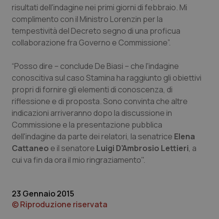
risultati dell'indagine nei primi giorni di febbraio. Mi
Piemonte
HIV
complimento con il Ministro Lorenzin per la
tempestività del Decreto segno di una proficua
Provincia Autonoma di Bolzano
Infezioni & Febbre
collaborazione fra Governo e Commissione”.
“Posso dire – conclude De Biasi – che l'indagine
Provincia Autonoma di Trento
Ipertensione & Scompenso
conoscitiva sul caso Stamina ha raggiunto gli obiettivi
propri di fornire gli elementi di conoscenza, di
Puglia
Malattie rare
riflessione e di proposta. Sono convinta che altre
indicazioni arriveranno dopo la discussione in
Sardegna
Malattia di Crohn & Rettocolite Ulcerosa
Commissione e la presentazione pubblica
dell'indagine da parte dei relatori, la senatrice
Elena
Sicilia
Neuroscienze & patologie neurodegenerative
Cattaneo
e il senatore
Luigi D'Ambrosio Lettieri
, a
cui va fin da ora il mio ringraziamento".
Toscana
Obesità
23 Gennaio 2015
Umbria
Oftalmologia
© Riproduzione riservata