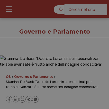
Sabato 8 Agosto 2026
Governo e Parlamento
Governo e Parlamento
Cronache
QS
»
Governo e Parlamento
»
Stamina. De Biasi: “Decreto Lorenzin su medicinali per
Governo e Parlamento
terapie avanzate è frutto anche dell’indagine conoscitiva”
Regioni e Asl
Lavoro e Professioni