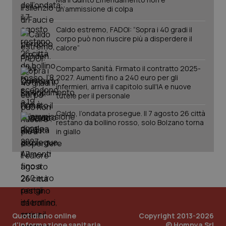
un’ammissione di colpa
Caldo estremo, FADOI: “Sopra i 40 gradi il
corpo può non riuscire più a disperdere il
calore”
Comparto Sanità. Firmato il contratto 2025-
2027. Aumenti fino a 240 euro per gli
infermieri, arriva il capitolo sull'IA e nuove
tutele per il personale
Caldo, l’ondata prosegue. Il 7 agosto 26 città
restano da bollino rosso, solo Bolzano torna
in giallo
Quotidiano online
Copyright 2013-2026
d'informazione sanitaria
© Homnya Srl