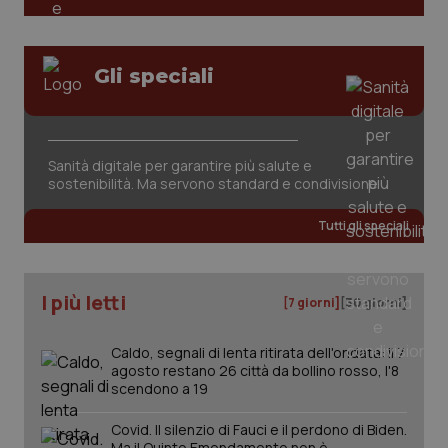
Gli speciali
Sanità digitale per garantire più salute e
tracking-sites-ironfish-
www.quotidianosanita.it
4
sostenibilità. Ma servono standard e condivisione
tracking-enable
settim
2 gior
Tutti gli speciali
tracking-sites-ironfish-
www.quotidianosanita.it
4
I più letti
session-id
settim
[7 giorni]
[30 giorni]
2 gior
Caldo, segnali di lenta ritirata dell'ondata: il 7
agosto restano 26 città da bollino rosso, l'8
scendono a 19
_ga
1 anno
Google LLC
mes
.quotidianosanita.it
Covid. Il silenzio di Fauci e il perdono di Biden.
Ma il Quinto Emendamento non è