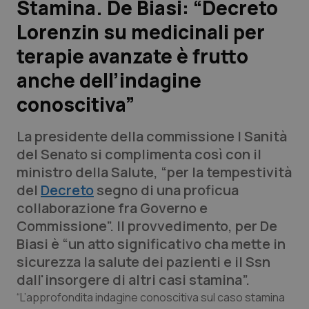
Stamina. De Biasi: “Decreto
Lorenzin su medicinali per
Scienza e Farmaci
terapie avanzate è frutto
Studi e Analisi
anche dell’indagine
conoscitiva”
Lettere al direttore
La presidente della commissione I Sanità
Edizioni Regionali
del Senato si complimenta così con il
ministro della Salute, “per la tempestività
QS Pro
del
Decreto
segno di una proficua
collaborazione fra Governo e
Professionisti Sanitari.AI
Commissione”. Il provvedimento, per De
Biasi è “un atto significativo cha mette in
Abruzzo
QS Pro Gold
sicurezza la salute dei pazienti e il Ssn
dall'insorgere di altri casi stamina”.
QS Club
Newsletter
Basilicata
Artrite & artrosi
“L’approfondita indagine conoscitiva sul caso stamina