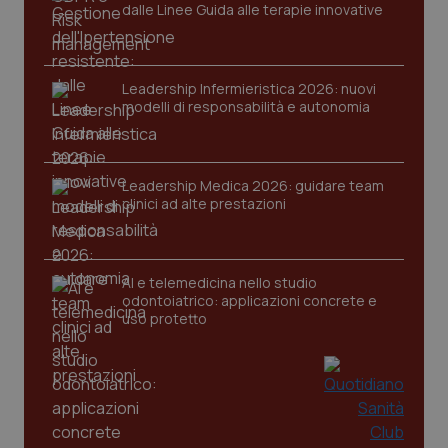
dalle Linee Guida alle terapie innovative
Nome
Fornitore
/
Dominio
Scaden
VISITOR_PRIVACY_METADATA
5 mesi
YouTube
settim
.youtube.com
Leadership Infermieristica 2026: nuovi
modelli di responsabilità e autonomia
Leadership Medica 2026: guidare team
clinici ad alte prestazioni
AI e telemedicina nello studio
odontoiatrico: applicazioni concrete e
uso protetto
CookieScriptConsent
5 mesi
CookieScript
settim
www.quotidianosanita.it