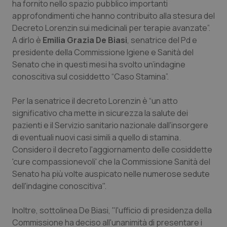
ha fornito nello spazio pubblico importanti
Calabria
Asma & BPCO
approfondimenti che hanno contribuito alla stesura del
Decreto Lorenzin sui medicinali per terapie avanzate”.
Campania
Car-T
A dirlo è
Emilia Grazia De Biasi
, senatrice del Pd e
presidente della Commissione Igiene e Sanità del
Emilia-Romagna
Colesterolo & coronaropatie
Senato che in questi mesi ha svolto un’indagine
conoscitiva sul cosiddetto “Caso Stamina”.
Friuli Venezia Giulia
Dermatite Atopica
Per la senatrice il decreto Lorenzin è “un atto
Lazio
Diabete & glucometri
significativo cha mette in sicurezza la salute dei
pazienti e il Servizio sanitario nazionale dall'insorgere
di eventuali nuovi casi simili a quello di stamina.
Liguria
Disturbi dell’umore
Considero il decreto l'aggiornamento delle cosiddette
'cure compassionevoli' che la Commissione Sanità del
Lombardia
Dolore
Senato ha più volte auspicato nelle numerose sedute
dell'indagine conoscitiva".
Marche
Donna & Salute
Inoltre, sottolinea De Biasi, "l'ufficio di presidenza della
Molise
Epatiti
Commissione ha deciso all'unanimità di presentare i