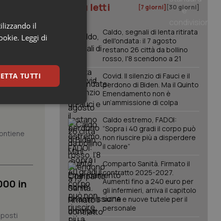
I più letti
[7 giorni]
[30 giorni]
ilizzando il
Caldo, segnali di lenta ritirata
cookie.
Leggi di
dell'ondata: il 7 agosto
restano 26 città da bollino
rosso, l'8 scendono a 21
ETTA TUTTI
Covid. Il silenzio di Fauci e il
perdono di Biden. Ma il Quinto
Emendamento non è
un’ammissione di colpa
keting
Caldo estremo, FADOI:
“Sopra i 40 gradi il corpo può
 contiene
non riuscire più a disperdere
il calore”
Comparto Sanità. Firmato il
contratto 2025-2027.
Aumenti fino a 240 euro per
000 in
gli infermieri, arriva il capitolo
igazione sulle pagine
sull'IA e nuove tutele per il
kie.
personale
 posti