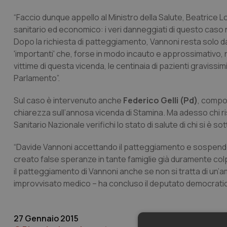
“Faccio dunque appello al Ministro della Salute, Beatrice Lo
sanitario ed economico: i veri danneggiati di questo caso
Dopo la richiesta di patteggiamento, Vannoni resta solo da
'importanti' che, forse in modo incauto e approssimativo,
vittime di questa vicenda, le centinaia di pazienti gravissim
Parlamento”.
Sul caso è intervenuto anche
Federico Gelli (Pd)
, compo
chiarezza sull’annosa vicenda di Stamina. Ma adesso chi ris
Sanitario Nazionale verifichi lo stato di salute di chi si è so
“Davide Vannoni accettando il patteggiamento e sospenden
creato false speranze in tante famiglie già duramente colp
il patteggiamento di Vannoni anche se non si tratta di un’am
improvvisato medico – ha concluso il deputato democratico 
27 Gennaio 2015