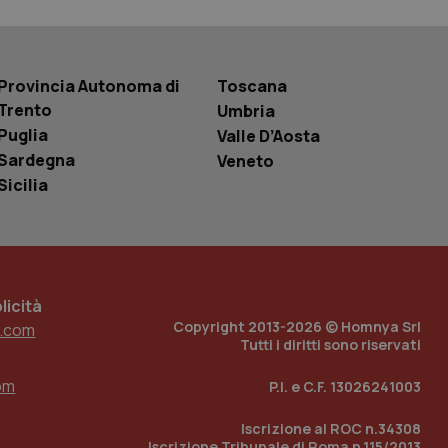
basate sul
entificatore
le variabili di
è un numero
o in cui viene
r il sito, ma un
Provincia Autonoma di
Toscana
tato di accesso per
Trento
Umbria
Puglia
Valle D’Aosta
a Google Analytics
sione.
Sardegna
Veneto
Sicilia
 tenere traccia
i Youtube incorporati
tics per mantenere
tore del sito web sta
ell'interfaccia di
icità
Copyright 2013-2026 © Homnya Srl
.com
 tenere traccia
Tutti i diritti sono riservati
i Youtube incorporati
tore del sito web sta
ell'interfaccia di
om
P.I. e C.F. 13026241003
 tenere traccia
Iscrizione al ROC n.34308
Iscrizione Tribunale di Roma n.115/2013