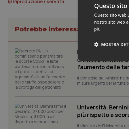
© Riproduzione riservata
Questo sito 
Questo sito web ut
nostro sito web ac
Potrebbe interessarti in Govern
più
MOSTRA DET
Decreto PA. Un com
d’attesa tornano al
Neces
l’aumento delle tar
Il Consiglio dei Ministri ha 
misure urgenti per la funzio
Università. Bernini
I cookie necessari con
più rispetto a sco
e l'accesso alle aree 
Il Ministro dell'Università e
Nome