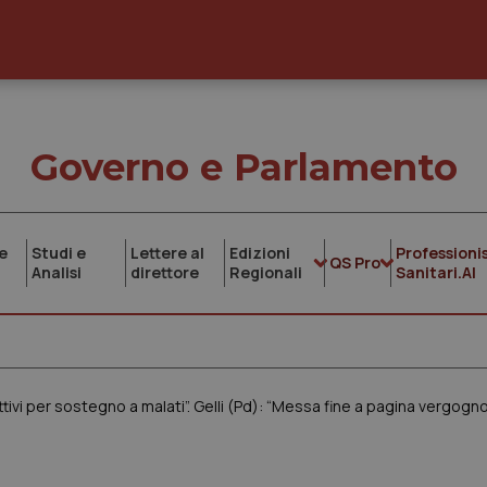
Governo e Parlamento
e
Studi e
Lettere al
Edizioni
Professionis
QS Pro
Analisi
direttore
Regionali
Sanitari.AI
attivi per sostegno a malati”. Gelli (Pd): “Messa fine a pagina vergogn