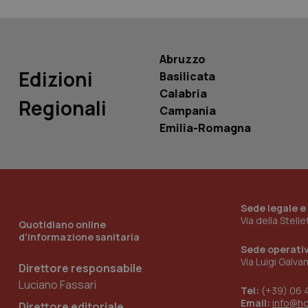
PHPSESSID
Abruzzo
Edizioni
Basilicata
Calabria
_ga_KM60CM4NPH
Regionali
Campania
Emilia-Romagna
Nome
Nome
VISITOR_INFO1_LIV
_ga_0VMQEQKQ1N
Sede legale e
Via della Stell
Quotidiano online
__Secure-YNID
d'informazione sanitaria
Sede operati
Via Luigi Galva
Direttore responsabile
Luciano Fassari
Tel:
(+39) 06 
YSC
Email:
info@h
Direttore editoriale