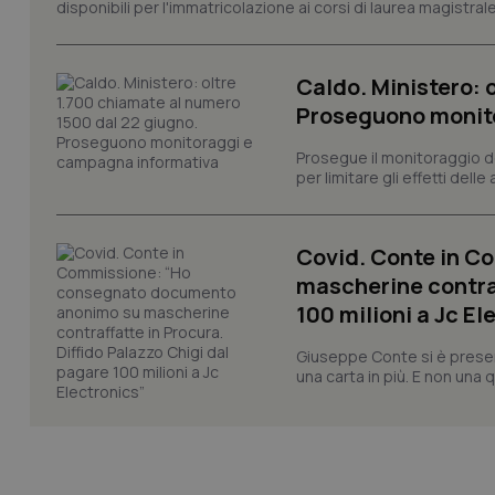
disponibili per l'immatricolazione ai corsi di laurea magistrale
VISITOR_PRIVACY_
Caldo. Ministero: 
Proseguono monit
CookieScriptConse
Prosegue il monitoraggio de
per limitare gli effetti dell
tracking-sites-ironf
tracking-enable
Covid. Conte in 
mascherine contraf
tracking-sites-ironf
session-id
100 milioni a Jc El
_ga
Giuseppe Conte si è presen
una carta in più. E non una