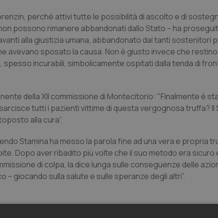
renzin, perché attivi tutte le possibilità di ascolto e di soste
 non possono rimanere abbandonati dallo Stato – ha proseguit
vanti alla giustizia umana, abbandonato dai tanti sostenitori p
 ne avevano sposato la causa. Non è giusto invece che restino 
i, spesso incurabili, simbolicamente ospitati dalla tenda di fron
nente della XII commissione di Montecitorio: "Finalmente è sta
arcisce tutti i pazienti vittime di questa vergognosa truffa? Il
ttoposto alla cura”.
do Stamina ha messo la parola fine ad una vera e propria tr
ite. Dopo aver ribadito più volte che il suo metodo era sicuro 
missione di colpa, la dice lunga sulle conseguenze delle azioni 
– giocando sulla salute e sulle speranze degli altri”.