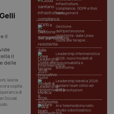
infrastrutture,
compliance, GDPR e Risk
management
Gelli
Gestione
dell'Ipertensione
e il
resistente: dalle Linee
Guida alle terapie
innovative
vide
Leadership Infermieristica
lla il
2026: nuovi modelli di
te delle
responsabilità e
autonomia
ni, lascia
Leadership Medica 2026:
guidare team clinici ad
ncora ospita
alte prestazioni
a speranza di
ri Sociali
todo
AI e telemedicina nello
studio odontoiatrico: