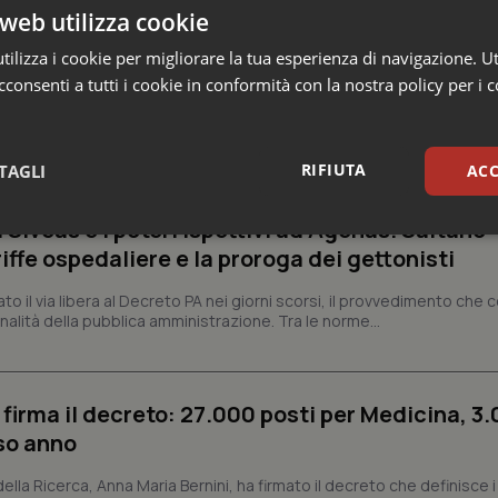
web utilizza cookie
ilizza i cookie per migliorare la tua esperienza di navigazione. Ut
consenti a tutti i cookie in conformità con la nostra policy per i 
o e Parlamento
RIFIUTA
TAGLI
ACC
missario per smaltire le scorte Covid, le liste
 Siveas e i poteri ispettivi ad Agenas. Saltano
sari
Statistici
Mar
iffe ospedaliere e la proroga dei gettonisti
dato il via libera al Decreto PA nei giorni scorsi, il provvedimento che
nalità della pubblica amministrazione. Tra le norme...
Necessari
Statistici
Marketing
 firma il decreto: 27.000 posti per Medicina, 3.
tribuiscono a rendere fruibile il sito web abilitandone funzionalità di base quali la nav
rso anno
protette del sito. Il sito web non è in grado di funzionare correttamente senza questi coo
 della Ricerca, Anna Maria Bernini, ha firmato il decreto che definisce i
Fornitore
/
Dominio
Scadenza
Descrizione