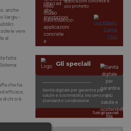
applicazioni concrete e
uso protetto
gno, anche
o Vargiu -.
ubblici
sole le vere
te al
ta fatta
Gli speciali
 Sistema
uffa che ha
Sanità digitale per garantire più
ed efficace,
salute e sostenibilità. Ma servono
di chi si è
standard e condivisione
Tutti gli speciali