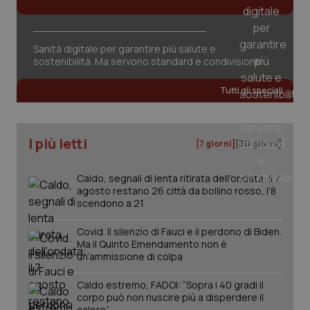
Fornitore
/
Sanità digitale per garantire più salute e
Nome
Scadenza
Descrizion
Dominio
sostenibilità. Ma servono standard e condivisione
Nome
Fornitore
/
Dominio
Scadenza
Des
_ga_0VMQEQKQ1N
.quotidianosanita.it
1 anno 1
Questo
mese
cookie
VISITOR_INFO1_LIVE
5 mesi 4
Que
Google LLC
Tutti gli speciali
viene
settimane
imp
.youtube.com
utilizzato
You
da Google
ten
Analytics
pre
per
del
I più letti
[7 giorni]
[30 giorni]
mantener
vid
lo stato
inco
della
può
sessione.
det
Caldo, segnali di lenta ritirata dell'ondata: il 7
vis
agosto restano 26 città da bollino rosso, l'8
web
scendono a 21
uti
nuo
ver
Covid. Il silenzio di Fauci e il perdono di Biden.
dell
Ma il Quinto Emendamento non è
You
un’ammissione di colpa
__Secure-YNID
.youtube.com
5 mesi 4
Que
settimane
imp
Caldo estremo, FADOI: “Sopra i 40 gradi il
You
ten
corpo può non riuscire più a disperdere il
pre
calore”