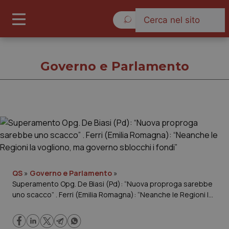
Venerdì 7 Agosto 2026
Governo e Parlamento
Governo e Parlamento
Cronache
Governo e Parlamento
QS
»
Governo e Parlamento
»
Superamento Opg. De Biasi (Pd): “Nuova proproga sarebbe
uno scacco” . Ferri (Emilia Romagna): “Neanche le Regioni la
Regioni e Asl
vogliono, ma governo sblocchi i fondi”
Lavoro e Professioni