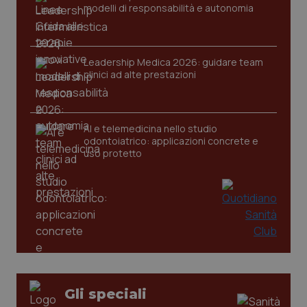
modelli di responsabilità e autonomia
Leadership Medica 2026: guidare team
clinici ad alte prestazioni
AI e telemedicina nello studio
odontoiatrico: applicazioni concrete e
uso protetto
_ga_KM60CM4NPH
.quotidianosanita.it
1 anno
mes
Gli speciali