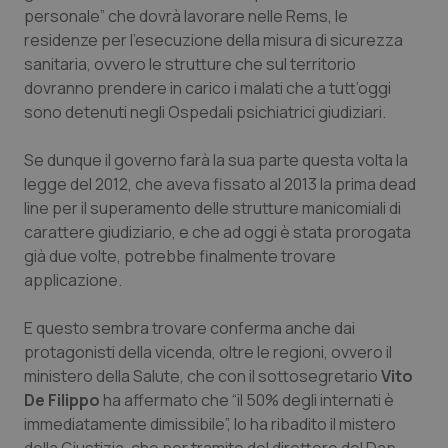
Valle D’Aosta
Oncodermatologia
personale” che dovrà lavorare nelle Rems, le
residenze per l'esecuzione della misura di sicurezza
Veneto
Oncoematologia
sanitaria, ovvero le strutture che sul territorio
dovranno prendere in carico i malati che a tutt’oggi
Oncologia & Nutrizione
sono detenuti negli Ospedali psichiatrici giudiziari.
Psoriasi & pelle
Se dunque il governo farà la sua parte questa volta la
legge del 2012, che aveva fissato al 2013 la prima
dead
line
per il superamento delle strutture manicomiali di
Quotidiano Cardiologia
carattere giudiziario, e che ad oggi è stata prorogata
già due volte, potrebbe finalmente trovare
Quotidiano Chirurgia
applicazione.
Quotidiano Oncologia
E questo sembra trovare conferma anche dai
protagonisti della vicenda, oltre le regioni, ovvero il
Quotidiano Pediatria
ministero della Salute, che con il sottosegretario
Vito
De Filippo
ha affermato che “il 50% degli internati è
Rene & patologie urogenitali
immediatamente dimissibile”, lo ha ribadito il mistero