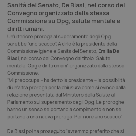
Sanità del Senato, De Biasi, nel corso del
Calabria
Asma & BPCO
Convegno organizzato dalla stessa
Commissione su Opg, salute mentale e
Campania
Car-T
diritti umani.
Emilia-Romagna
Colesterolo & coronaropatie
Un’ulteriore proroga al superamento degli Opg
sarebbe “uno scacco”. A dirlo è la presidente della
Commissione Igiene e Sanità del Senato,
Emilia De
Friuli Venezia Giulia
Dermatite Atopica
Biasi
, nel corso del Convegno dal titolo “Salute
mentale, Opg e diritti umani” organizzato dalla stessa
Lazio
Diabete & glucometri
Commissione.
“Mi preoccupa – ha detto la presidente – la possibilità
Liguria
Disturbi dell’umore
di un'altra proroga per la chiusura come si evince dalla
relazione presentata dal Ministero della Salute al
Lombardia
Dolore
Parlamento sul superamento degli Opg. Le proroghe
hanno un senso se portano a compimento e non se
Marche
Donna & Salute
portano a una nuova proroga. Per noi è uno scacco”.
Molise
Epatiti
De Biasi poi ha proseguito “avremmo preferito che si