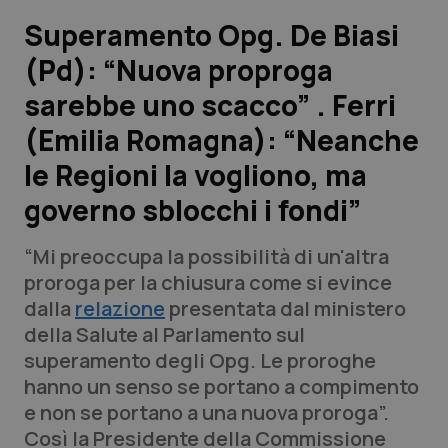
Superamento Opg. De Biasi
Scienza e Farmaci
(Pd): “Nuova proproga
sarebbe uno scacco” . Ferri
Studi e Analisi
(Emilia Romagna): “Neanche
Lettere al direttore
le Regioni la vogliono, ma
Edizioni Regionali
governo sblocchi i fondi”
QS Pro
“Mi preoccupa la possibilità di un'altra
proroga per la chiusura come si evince
Professionisti Sanitari.AI
dalla
relazione
presentata dal ministero
della Salute al Parlamento sul
superamento degli Opg. Le proroghe
Abruzzo
QS Pro Gold
hanno un senso se portano a compimento
QS Club
Newsletter
e non se portano a una nuova proroga”.
Basilicata
Artrite & artrosi
Così la Presidente della Commissione