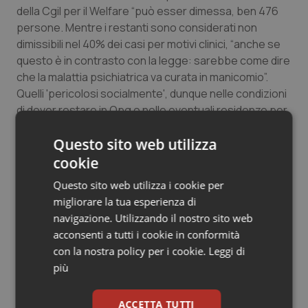
della Cgil per il Welfare “può esser dimessa, ben 476
persone. Mentre i restanti sono considerati non
dimissibili nel 40% dei casi per motivi clinici, “anche se
questo è in contrasto con la legge: sarebbe come dire
che la malattia psichiatrica va curata in manicomio”.
Quelli 'pericolosi socialmente', dunque nelle condizioni
di dover restare in Opg o nelle eventuali residenze per
l'esecuzione della misura di sicurezza sanitaria
Questo sito web utilizza
sarebbero “solo l'8,5% degli attuali internati, circa una
novantina, il che significa che la stragrande
cookie
maggioranza potrebbe essere già affidata ai servizi
Questo sito web utilizza i cookie per
territoriali”. A fronte di questi numeri, realizzare gli oltre
migliorare la tua esperienza di
900 posti progettati nelle Rems, che Cecconi teme
navigazione. Utilizzando il nostro sito web
possano trasformarsi in “mini-Opg” sarebbe “uno
acconsenti a tutti i cookie in conformità
spreco e una scelta sbagliata”.
con la nostra policy per i cookie.
Leggi di
più
Nonostante tutto sembra che siamo ad un punto di
svolta, o almeno questo è l’auspicio che più volte è
ACCETTA TUTTI