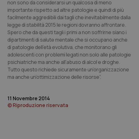
non sono da considerarsi un qualcosa di meno
settim
.youtube.com
importante rispetto ad altre patologie e quindi di più
facilmente aggredibili dai tagli che inevitabilmente dalla
legge di stabilità 2015 le regioni dovranno affrontare.
Spero che da questi tagli i primi a non soffrirne siano i
dipartimenti di salute mentale che si occupano anche
di patologie dell’età evolutiva, che monitorano gli
adolescenti con problemi legati non solo alle patologie
psichiatriche ma anche all’abuso di alcol e droghe.
Tutto questo richiede sicuramente un’organizzazione
ma anche un’ottimizzazione delle risorse”.
11 Novembre 2014
CookieScriptConsent
5 mesi
CookieScript
settim
www.quotidianosanita.it
© Riproduzione riservata