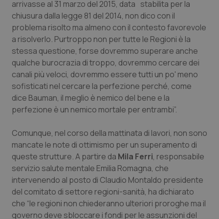
arrivasse al 31 marzo del 2015, data stabilita per la
chiusura dalla legge 81 del 2014, non dico con il
Piemonte
HIV
problema risolto ma almeno con il contesto favorevole
a risolverlo. Purtroppo non per tutte le Regioni è la
Provincia Autonoma di Bolzano
Infezioni & Febbre
stessa questione, forse dovremmo superare anche
qualche burocrazia di troppo, dovremmo cercare dei
Provincia Autonoma di Trento
Ipertensione & Scompenso
canali più veloci, dovremmo essere tutti un po' meno
sofisticati nel cercare la perfezione perché, come
Puglia
Malattie rare
dice Bauman, il meglio è nemico del bene e la
perfezione è un nemico mortale per entrambi”.
Sardegna
Malattia di Crohn & Rettocolite Ulcerosa
Comunque, nel corso della mattinata di lavori, non sono
Sicilia
Neuroscienze & patologie neurodegenerative
mancate le note di ottimismo per un superamento di
queste strutture. A partire da
Mila Ferri
, responsabile
servizio salute mentale Emilia Romagna, che
Toscana
Obesità
intervenendo al posto di Claudio Montaldo presidente
del comitato di settore regioni-sanità, ha dichiarato
Umbria
Oftalmologia
che “le regioni non chiederanno ulteriori proroghe ma il
governo deve sbloccare i fondi per le assunzioni del