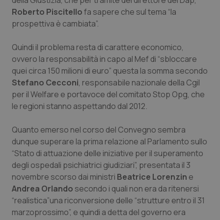
della Giustizia, che per tramite del direttore del Dap,
Salute orale & impianti
Roberto Piscitello
fa sapere che sul tema “la
prospettiva è cambiata”.
Sangue & coagulazione
Quindi il problema resta di carattere economico,
ovvero la responsabilità in capo al Mef di “sbloccare
Tiroide
quei circa 150 milioni di euro” questa la somma secondo
Stefano Cecconi
, responsabile nazionale della Cgil
Tumore al seno
per il Welfare e portavoce del comitato Stop Opg, che
le regioni stanno aspettando dal 2012.
Tumore ovarico
Quanto emerso nel corso del Convegno sembra
Tumori del Polmone & Testa Collo
dunque superare la prima relazione al Parlamento sullo
“Stato di attuazione delle iniziative per il superamento
Tumori gastrointestinali
degli ospedali psichiatrici giudiziari”, presentata il 3
novembre scorso dai ministri
Beatrice Lorenzin
e
Andrea Orlando
secondo i quali non era da ritenersi
Ulcera & Reflusso
“realistica”una riconversione delle “strutture entro il 31
marzoprossimo”, e quindi a detta del governo era
Vaccini