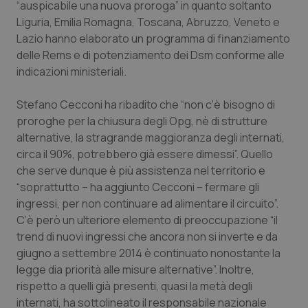
“auspicabile una nuova proroga” in quanto soltanto
Liguria, Emilia Romagna, Toscana, Abruzzo, Veneto e
Lazio hanno elaborato un programma di finanziamento
delle Rems e di potenziamento dei Dsm conforme alle
indicazioni ministeriali.
Stefano Cecconi ha ribadito che “non c'è bisogno di
proroghe per la chiusura degli Opg, nè di strutture
alternative, la stragrande maggioranza degli internati,
circa il 90%, potrebbero già essere dimessi”. Quello
che serve dunque è più assistenza nel territorio e
“soprattutto – ha aggiunto Cecconi – fermare gli
ingressi, per non continuare ad alimentare il circuito”.
C’è però un ulteriore elemento di preoccupazione “il
trend di nuovi ingressi che ancora non si inverte e da
giugno a settembre 2014 è continuato nonostante la
legge dia priorità alle misure alternative”. Inoltre,
rispetto a quelli già presenti, quasi la metà degli
internati, ha sottolineato il responsabile nazionale