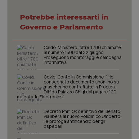
Potrebbe interessarti in
Governo e Parlamento
tracking-sites-ironfish-
www.quotidianosanita.it
4
tracking-enable
settim
Caldo. Ministero: oltre 1.700 chiamate
2 gior
al numero 1500 dal 22 giugno.
Proseguono monitoraggi e campagna
informativa
tracking-sites-ironfish-
www.quotidianosanita.it
4
Covid. Conte in Commissione: “Ho
session-id
settim
consegnato documento anonimo su
2 gior
mascherine contraffatte in Procura.
Diffido Palazzo Chigi dal pagare 100
milioni a Jc Electronics”
_ga
1 anno
Google LLC
Decreto Pnrr. Ok definitivo del Senato:
mes
.quotidianosanita.it
via libera al nuovo Policlinico Umberto
I e proroga antincendio per gli
ospedali