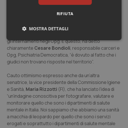
stato ripetuto nel corso della mattinata ma i problemi
restano. Oltre a quello di carattere economico a cui
abbiamo accennato, e nonostante il numero degli
RIFIUTA
internati sia sceso (erano 1294 nel 2011 mentre oggi
sono 775), c’è da sottolineare un ulteriore elemento di
MOSTRA DETTAGLI
criticità ovvero che i magistrati continuano a ordinare
gli internamenti negli Opg. E questo, ha detto
Necessari
Statistici
Marketing
chiaramente
Cesare Bondioli
, responsabile carceri e
Opg, Psichiatria Democratica, “è dovuto al fatto che i
giudici non trovano risposte nel territorio”.
Cauto ottimismo espresso anche da un’altra
Necessari
Statistici
Marketing
senatrice, la vice presidente della Commissione Igiene
e Sanità,
Maria Rizzotti
(FI), che ha lanciato l’idea di
I cookie necessari contribuiscono a rendere fruibile il
“un’indagine conoscitiva per fotografare, valutare e
sito web abilitandone funzionalità di base quali la
navigazione sulle pagine e l'accesso alle aree
monitorare quello che sono i dipartimenti di salute
protette del sito. Il sito web non è in grado di
mentale in Italia. Noi sappiamo che abbiamo una sanità
funzionare correttamente senza questi cookie.
a macchia di leopardo per quello che sono i servizi
Nome
Fornitore
/
Dominio
Scaden
erogati e soprattutto i dipartimenti di salute mentale
VISITOR_PRIVACY_METADATA
5 mesi
YouTube