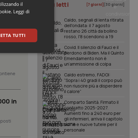
I più letti
ilizzando il
[7 giorni]
[30 giorni]
cookie.
Leggi di
Caldo, segnali di lenta ritirata
dell'ondata: il 7 agosto
restano 26 città da bollino
ETTA TUTTI
rosso, l'8 scendono a 19
ione
Covid. Il silenzio di Fauci e il
perdono di Biden. Ma il Quinto
keting
Emendamento non è
un’ammissione di colpa
 contiene
Caldo estremo, FADOI:
“Sopra i 40 gradi il corpo può
non riuscire più a disperdere
il calore”
000 in
Comparto Sanità. Firmato il
contratto 2025-2027.
igazione sulle pagine
Aumenti fino a 240 euro per
kie.
gli infermieri, arriva il capitolo
 posti
sull'IA e nuove tutele per il
personale
er memorizzare le
utente per la loro