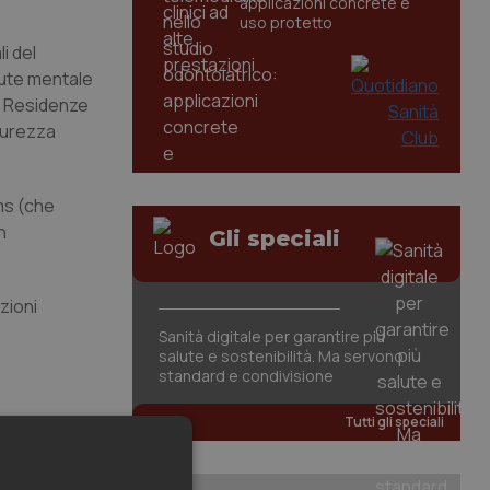
applicazioni concrete e
uso protetto
i del
alute mentale
le Residenze
icurezza
ems (che
n
Gli speciali
zioni
Sanità digitale per garantire più
salute e sostenibilità. Ma servono
standard e condivisione
Tutti gli speciali