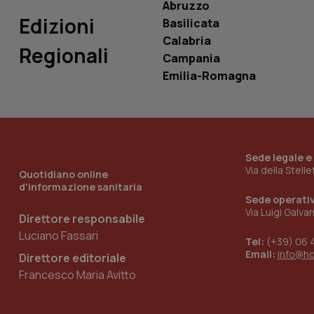
Abruzzo
Edizioni
Basilicata
Calabria
Regionali
Campania
_ga_KM60CM4NPH
Emilia-Romagna
Nome
Nome
VISITOR_INFO1_LIV
Sede legale e
_ga_0VMQEQKQ1N
Via della Stell
Quotidiano online
d'informazione sanitaria
Sede operati
Via Luigi Galva
__Secure-YNID
Direttore responsabile
Luciano Fassari
Tel:
(+39) 06 
Email:
info@h
Direttore editoriale
YSC
Francesco Maria Avitto
__Secure-
ROLLOUT_TOKEN