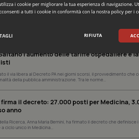
ilizza i cookie per migliorare la tua esperienza di navigazione. Ut
consenti a tutti i cookie in conformità con la nostra policy per i 
o e Parlamento
RIFIUTA
TAGLI
ACC
missario per smaltire le scorte Covid, le liste
 Siveas e il controllo sulle agende di prenotaz
altano l’aumento delle tariffe ospedaliere e la
sari
Statistici
Mar
isti
dato il via libera al Decreto PA nei giorni scorsi, il provvedimento che
nalità della pubblica amministrazione. Tra le norme...
Necessari
Statistici
Marketing
 firma il decreto: 27.000 posti per Medicina, 3.
rso anno
tribuiscono a rendere fruibile il sito web abilitandone funzionalità di base quali la nav
protette del sito. Il sito web non è in grado di funzionare correttamente senza questi coo
 della Ricerca, Anna Maria Bernini, ha firmato il decreto che definisce i
Fornitore
/
Dominio
Scadenza
Descrizione
 a ciclo unico in Medicina...
METADATA
5 mesi 4
Questo cookie viene utilizzato p
YouTube
settimane
scelte di consenso e privacy dell'
.youtube.com