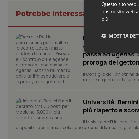
Questo sito web ut
nostro sito web ac
Potrebbe interessarti in Govern
più
MOSTRA DET
Decreto PA. Un com
d’attesa tornano al
passa ad Agenas. S
Neces
proroga dei getton
Il Consiglio dei Ministri ha 
misure urgenti per la funzio
Università. Bernini
più rispetto a sco
I cookie necessari con
e l'accesso alle aree 
Il Ministro dell'Università e
Nome
disponibili per l'immatricolazione ai corsi di laurea magistrale
VISITOR_PRIVACY_