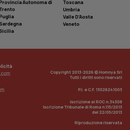
Provincia Autonoma di
Toscana
è un numero
o in cui viene
Trento
Umbria
r il sito, ma un
Puglia
tato di accesso per
Valle D’Aosta
Sardegna
Veneto
a Google Analytics
Sicilia
sione.
 tenere traccia
icità
i Youtube incorporati
tics per mantenere
tore del sito web sta
Copyright 2013-2026 © Homnya Srl
.com
ell'interfaccia di
Tutti i diritti sono riservati
 tenere traccia
om
P.I. e C.F. 13026241003
i Youtube incorporati
tore del sito web sta
ell'interfaccia di
Iscrizione al ROC n.34308
Iscrizione Tribunale di Roma n.115/2013
del 22/05/2013
 tenere traccia
Riproduzione riservata
r la gestione
one dell’esperienza