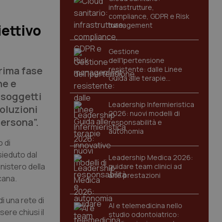
infrastrutture,
compliance, GDPR e Risk
management
ettivo
Gestione
dell'Ipertensione
prima fase
resistente: dalle Linee
Guida alle terapie
ne e
innovative
i soggetti
Leadership Infermieristica
soluzioni
2026: nuovi modelli di
persona”.
responsabilità e
autonomia
 di
sieduto dal
Leadership Medica 2026:
inistero della
guidare team clinici ad
alte prestazioni
cana.
i una rete di
AI e telemedicina nello
ere chiusi il
studio odontoiatrico: