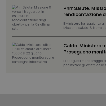
Pnrr Salute. Missio
rendicontazione deg
CookieScriptConse
Il Ministero ha raggiunto gl
Missione salute. Si tratta dei
tracking-sites-ironf
tracking-enable
Caldo. Ministero: 
Proseguono monit
tracking-sites-ironf
session-id
Prosegue il monitoraggio de
per limitare gli effetti dell
_ga
PHPSESSID