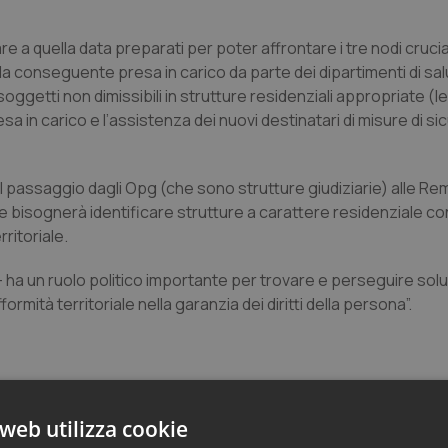
e a quella data preparati per poter affrontare i tre nodi crucial
e la conseguente presa in carico da parte dei dipartimenti di s
 soggetti non dimissibili in strutture residenziali appropriate (
sa in carico e l’assistenza dei nuovi destinatari di misure di s
il passaggio dagli Opg (che sono strutture giudiziarie) alle R
le bisognerà identificare strutture a carattere residenziale co
rritoriale.
– ha un ruolo politico importante per trovare e perseguire solu
formità territoriale nella garanzia dei diritti della persona”.
web utilizza cookie