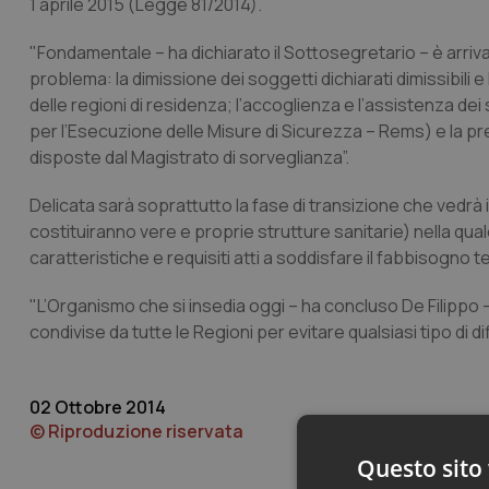
1 aprile 2015 (Legge 81/2014).
"Fondamentale – ha dichiarato il Sottosegretario – è arrivar
problema: la dimissione dei soggetti dichiarati dimissibili 
delle regioni di residenza; l’accoglienza e l’assistenza dei
per l’Esecuzione delle Misure di Sicurezza – Rems) e la pre
disposte dal Magistrato di sorveglianza”.
Delicata sarà soprattutto la fase di transizione che vedrà 
costituiranno vere e proprie strutture sanitarie) nella qua
caratteristiche e requisiti atti a soddisfare il fabbisogno te
"L’Organismo che si insedia oggi – ha concluso De Filippo 
condivise da tutte le Regioni per evitare qualsiasi tipo di dif
02 Ottobre 2014
© Riproduzione riservata
Questo sito 