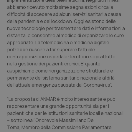
implementazione della telemedicina. Negli ultimi mesi
abbiamo ricevuto moltissime segnalazioni circa la
Piemonte
HIV
difficoltà di accedere ad alcuni servizi sanitari a causa
della pandemia e del lockdown. Oggi esistono delle
Provincia Autonoma di Bolzano
Infezioni & Febbre
nuove tecnologie per trasmettere dati e informazioni a
distanza, e consentire al medico di organizzare le cure
Provincia Autonoma di Trento
Ipertensione & Scompenso
appropriate. La telemedicina o medicina digitale
potrebbe riuscire a far superare l’attuale
Puglia
Malattie rare
contrapposizione ospedale-territorio soprattutto
nella gestione dei pazienti cronici. E’ quanto
auspichiamo come riorganizzazione strutturale e
Sardegna
Malattia di Crohn & Rettocolite Ulcerosa
permanente del sistema sanitario nazionale al di là
dell’attuale emergenza causata dal Coronavirus”.
Sicilia
Neuroscienze & patologie neurodegenerative
“La proposta di ANMAR è molto interessante e può
Toscana
Obesità
rappresentare una grande opportunità sia per i
pazienti che per le istituzioni sanitarie locali e nazionali
Umbria
Oftalmologia
– sottolinea l’Onorevole Massimiliano De
Toma, Membro della Commissione Parlamentare