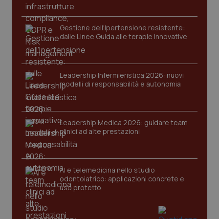
Gestione dell'Ipertensione resistente:
dalle Linee Guida alle terapie innovative
Leadership Infermieristica 2026: nuovi
modelli di responsabilità e autonomia
CookieScriptConsent
5 mesi
CookieScript
settim
www.quotidianosanita.it
Leadership Medica 2026: guidare team
clinici ad alte prestazioni
AI e telemedicina nello studio
odontoiatrico: applicazioni concrete e
uso protetto
tracking-sites-ironfish-
www.quotidianosanita.it
4
tracking-enable
settim