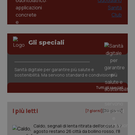
2 gior
tracking-sites-ironfish-
www.quotidianosanita.it
4
session-id
settim
2 gior
Gli speciali
_ga
1 anno
Google LLC
mes
.quotidianosanita.it
Sanità digitale per garantire più salute e
sostenibilità. Ma servono standard e condivisione
Tutti gli speciali
I più letti
[7 giorni]
[30 giorni]
Caldo, segnali di lenta ritirata dell'ondata: il 7
agosto restano 26 città da bollino rosso, l'8