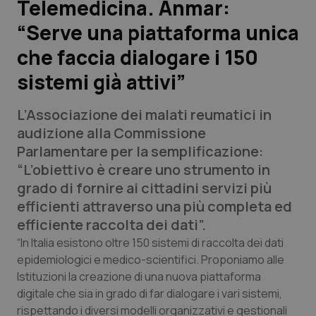
Telemedicina. Anmar:
“Serve una piattaforma unica
Scienza e Farmaci
che faccia dialogare i 150
Studi e Analisi
sistemi già attivi”
Lettere al direttore
L’Associazione dei malati reumatici in
audizione alla Commissione
Edizioni Regionali
Parlamentare per la semplificazione:
“L’obiettivo è creare uno strumento in
QS Pro
grado di fornire ai cittadini servizi più
efficienti attraverso una più completa ed
Professionisti Sanitari.AI
efficiente raccolta dei dati”.
“In Italia esistono oltre 150 sistemi di raccolta dei dati
Abruzzo
QS Pro Gold
epidemiologici e medico-scientifici. Proponiamo alle
Istituzioni la creazione di una nuova piattaforma
QS Club
Newsletter
Basilicata
Artrite & artrosi
digitale che sia in grado di far dialogare i vari sistemi,
rispettando i diversi modelli organizzativi e gestionali