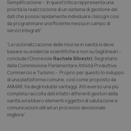
Valle D’Aosta
Oncodermatologia
Semplificazione -. In quest’ottica rappresenta una
priorità la realizzazione di un sistema di gestione dei
Veneto
Oncoematologia
dati che possa rapidamente individuare i bisogni così
da programmare un’efficiente messa in campo di
servizi integrati”.
Oncologia & Nutrizione
“La razionalizzazione delle risorse in sanità si deve
Psoriasi & pelle
basare su evidenze scientifiche e non su tagli lineari –
conclude l’Onorevole
Rachele Silvestri
, Segretario
Quotidiano Cardiologia
della Commissione Parlamentare Attività Produttive,
Commercio e Turismo -. Proprio per questo lo sviluppo
Quotidiano Chirurgia
di una piattaforma comune, così come proposto da
ANMAR, ha degli indubbi vantaggi. Attraverso una più
Quotidiano Oncologia
completa raccolta dati infatti i differenti gestori della
sanità avrebbero elementi oggettivi di valutazione e
Quotidiano Pediatria
comunicazioni utili ad un processo decisionale
migliore”.
Rene & patologie urogenitali