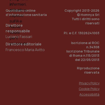
Quotidiano online
Copyright 2013-2026
d'informazione sanitaria
© Homnya Srl
Tutti i diritti sono
riservati
Direttore
responsabile
P.I. e C.F. 13026241003
Luciano Fassari
_ga_KM60CM4NPH
.quotidianosanita.it
1 anno
Iscrizione al ROC
Direttore editoriale
mes
n.34308
Francesco Maria Avitto
Iscrizione Tribunale
di Roma n.115/2013
del 22/05/2013
Riproduzione
riservata
Privacy Policy
Fornitore
/
Cookie Policy
Nome
Scadenza
Descrizion
Dominio
Accessibilità
Nome
Fornitore
/
Dominio
Scadenza
Des
_ga_0VMQEQKQ1N
.quotidianosanita.it
1 anno 1
Questo
mese
cookie
VISITOR_INFO1_LIVE
5 mesi 4
Que
Google LLC
viene
settimane
imp
.youtube.com