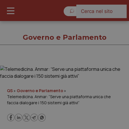
Sabato 8 Agosto 2026
Governo e Parlamento
Governo e Parlamento
Cronache
QS
»
Governo e Parlamento
»
Telemedicina. Anmar: “Serve una piattaforma unica che
Governo e Parlamento
faccia dialogare i 150 sistemi già attivi”
Regioni e Asl
Lavoro e Professioni