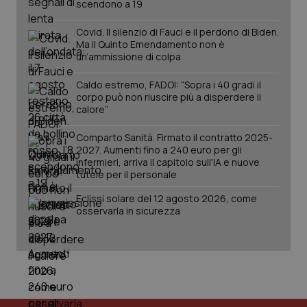
scendono a 19
Covid. Il silenzio di Fauci e il perdono di Biden.
Ma il Quinto Emendamento non è
un’ammissione di colpa
Caldo estremo, FADOI: “Sopra i 40 gradi il
corpo può non riuscire più a disperdere il
calore”
Comparto Sanità. Firmato il contratto 2025-
2027. Aumenti fino a 240 euro per gli
infermieri, arriva il capitolo sull'IA e nuove
tutele per il personale
PHPSESSID
Sessio
PHP.net
www.quotidianosanita.it
Eclissi solare del 12 agosto 2026, come
osservarla in sicurezza