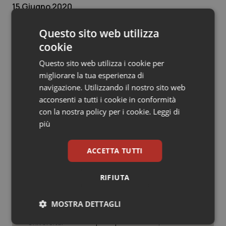
15 Giugno 2020
Salute orale & impianti
© Riproduzione riservata
Questo sito web utilizza
Sangue & coagulazione
cookie
Tiroide
Questo sito web utilizza i cookie per
migliorare la tua esperienza di
navigazione. Utilizzando il nostro sito web
Tumore al seno
Potrebbe interessarti in
acconsenti a tutti i cookie in conformità
con la nostra policy per i cookie.
Leggi di
Governo e Parlamento
Tumore ovarico
più
Tumori del Polmone & Testa Collo
Decreto PA. Un commissario per
ACCETTA TUTTI
smaltire le scorte Covid, le liste
d’attesa tornano al Siveas e il
Tumori gastrointestinali
controllo sulle agende di
RIFIUTA
prenotazione passa ad Agenas. Saltano l’aumento
delle tariffe ospedaliere e la proroga dei gettonisti
Ulcera & Reflusso
MOSTRA DETTAGLI
Università. Bernini firma il decreto:
Vaccini
27.000 posti per Medicina, 3.000 in