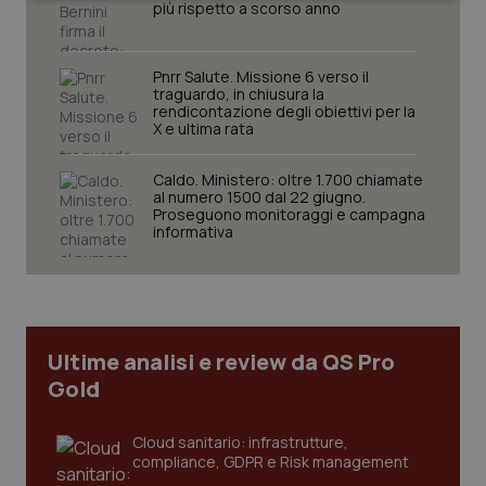
Necessari
Statistici
Marketing
più rispetto a scorso anno
Pnrr Salute. Missione 6 verso il
traguardo, in chiusura la
rendicontazione degli obiettivi per la
X e ultima rata
Necessari
Statistici
Marketing
Caldo. Ministero: oltre 1.700 chiamate
I cookie necessari contribuiscono a rendere fruibile il
al numero 1500 dal 22 giugno.
sito web abilitandone funzionalità di base quali la
Proseguono monitoraggi e campagna
navigazione sulle pagine e l'accesso alle aree
informativa
protette del sito. Il sito web non è in grado di
funzionare correttamente senza questi cookie.
Nome
Fornitore
/
Dominio
Scaden
VISITOR_PRIVACY_METADATA
5 mesi
YouTube
settim
.youtube.com
Ultime analisi e review da QS Pro
Gold
Cloud sanitario: infrastrutture,
compliance, GDPR e Risk management