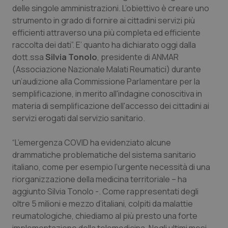
Calabria
Asma & BPCO
delle singole amministrazioni. L’obiettivo è creare uno
strumento in grado di fornire ai cittadini servizi più
efficienti attraverso una più completa ed efficiente
Campania
Car-T
raccolta dei dati”. E’ quanto ha dichiarato oggi dalla
dott.ssa
Silvia Tonolo
, presidente di ANMAR
Emilia-Romagna
Colesterolo & coronaropatie
(Associazione Nazionale Malati Reumatici) durante
un’audizione alla Commissione Parlamentare per la
Friuli Venezia Giulia
Dermatite Atopica
semplificazione, in merito all'indagine conoscitiva in
materia di semplificazione dell'accesso dei cittadini ai
Lazio
Diabete & glucometri
servizi erogati dal servizio sanitario.
Liguria
Disturbi dell’umore
“L’emergenza COVID ha evidenziato alcune
drammatiche problematiche del sistema sanitario
Lombardia
Dolore
italiano, come per esempio l’urgente necessità di una
riorganizzazione della medicina territoriale – ha
aggiunto Silvia Tonolo -. Come rappresentati degli
Marche
Donna & Salute
oltre 5 milioni e mezzo d’italiani, colpiti da malattie
reumatologiche, chiediamo al più presto una forte
Molise
Epatiti