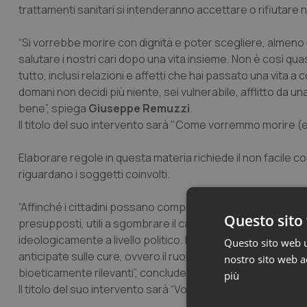
trattamenti sanitari si intenderanno accettare o rifiutare
“Si vorrebbe morire con dignità e poter scegliere, almeno
salutare i nostri cari dopo una vita insieme. Non è così qua
tutto, inclusi relazioni e affetti che hai passato una vita
domani non decidi più niente, sei vulnerabile, afflitto da u
bene”, spiega
Giuseppe Remuzzi
.
Il titolo del suo intervento sarà "Come vorremmo morire (
Elaborare regole in questa materia richiede il non facile comp
riguardano i soggetti coinvolti.
“Affinché i cittadini possano comprendere gli aspetti crucia
Questo sito 
presupposti, utili a sgombrare il campo da grossolani fra
ideologicamente a livello politico. Il chiarimento passa att
Questo sito web ut
anticipate sulle cure, ovvero il ruolo del principio di autonom
nostro sito web ac
bioeticamente rilevanti”, conclude
Silvia Salardi
.
più
Il titolo del suo intervento sarà “Volontà anticipate sulle c