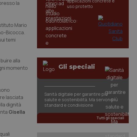
applicazioni concrete e
 presso la
uso protetto
stituto Mario
lano-Bicocca.
ui temi
buire alla
Gli speciali
n ogni momento
 sono
Sanità digitale per garantire più
re lasciata
salute e sostenibilità. Ma servono
lla dignità
standard e condivisione
enta
Gisella
Tutti gli speciali
quali