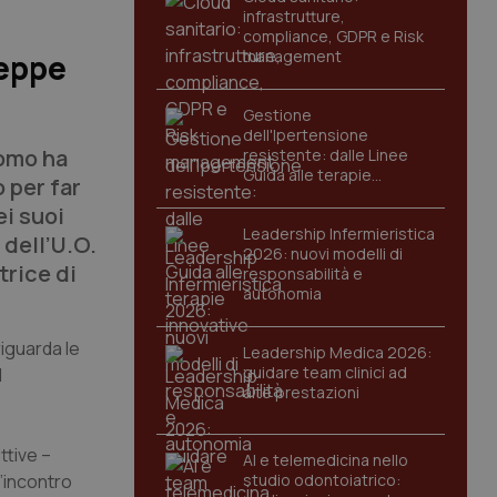
infrastrutture,
compliance, GDPR e Risk
management
seppe
Gestione
dell'Ipertensione
Como ha
resistente: dalle Linee
Guida alle terapie
 per far
innovative
i suoi
Leadership Infermieristica
 dell’U.O.
2026: nuovi modelli di
trice di
responsabilità e
autonomia
riguarda le
Leadership Medica 2026:
guidare team clinici ad
l
alte prestazioni
ttive –
AI e telemedicina nello
’incontro
studio odontoiatrico: