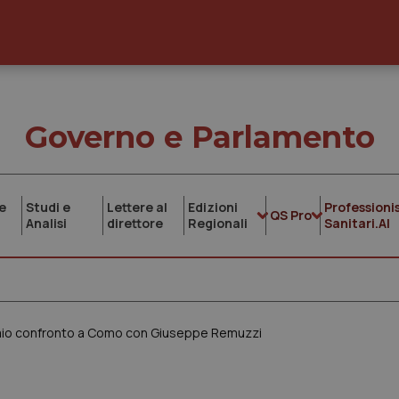
Governo e Parlamento
e
Studi e
Lettere al
Edizioni
Professionis
QS Pro
Analisi
direttore
Regionali
Sanitari.AI
raio confronto a Como con Giuseppe Remuzzi