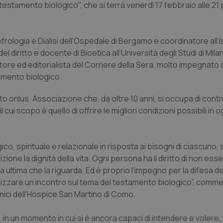
l testamento biologico", che si terrà venerdì 17 febbraio alle 21
 Nefrologia e Dialisi dell'Ospedale di Bergamo e coordinatore all’I
 del diritto e docente di Bioetica all’Università degli Studi di Mi
ttore ed editorialista del
Corriere della Sera
, molto impegnato s
tamento biologico.
o onlus. Associazione che, da oltre 10 anni, si occupa di contri
 il cui scopo è quello di offrire le migliori condizioni possibili i
ico, spirituale e relazionale in risposta ai bisogni di ciascuno,
e la dignità della vita. Ogni persona ha il diritto di non esse
 ultima che la riguarda. Ed è proprio l’impegno per la difesa de
rganizzare un incontro sul tema del testamento biologico”, comm
mici dell’Hospice San Martino di Como.
in un momento in cui si è ancora capaci di intendere e volere, 