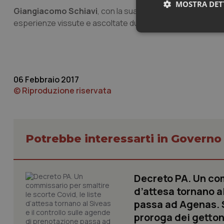
MOSTRA DET
Giangiacomo Schiavi
, con la sua grande sensibilità vers
esperienze vissute e ascoltate durante la sua lunga carrier
Neces
06 Febbraio 2017
© Riproduzione riservata
I cookie necessari con
e l'accesso alle aree 
Potrebbe interessarti in Govern
Nome
VISITOR_PRIVACY_
Decreto PA. Un com
d’attesa tornano al
passa ad Agenas. S
CookieScriptConse
proroga dei getton