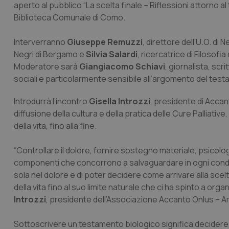
aperto al pubblico “La scelta finale – Riflessioni attorno a
Biblioteca Comunale di Como.
Interverranno
Giuseppe Remuzzi
, direttore dell’U.O. di
Negri di Bergamo e
Silvia Salardi
, ricercatrice di Filosofia
Moderatore sarà
Giangiacomo Schiavi
, giornalista, scri
sociali e particolarmente sensibile all’argomento del tes
Introdurrà l’incontro
Gisella Introzzi
, presidente di Accant
diffusione della cultura e della pratica delle Cure Palliative,
della vita, fino alla fine.
“Controllare il dolore, fornire sostegno materiale, psicolog
componenti che concorrono a salvaguardare in ogni condizion
sola nel dolore e di poter decidere come arrivare alla scelta
della vita fino al suo limite naturale che ci ha spinto a o
Introzzi
, presidente dell’Associazione Accanto Onlus – A
Sottoscrivere un testamento biologico significa decidere, 