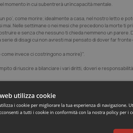
 nel momento in cui subentrerà un’incapacità mentale.
 un po’, come morire; idealmente a casa, nel nostro letto e po
si mai. Nelle settimane o nei mesi che precedono la morte ti pr
 a costruire e senza che nessuno ti chieda nemmeno un parere. Da
na serie di disagi cui non avresti mai pensato di dover far front
e come invece ci costringono a morire)".
ito di riuscire a bilanciare i vari diritti, doveri e responsabilit
li della discussione in questa delicata materia vanno chiariti al
web utilizza cookie
intendimenti che tuttora generano confusione e sono utilizzati
raverso l’esplicitazione di tre presupposti chiave in materia di 
ilizza i cookie per migliorare la tua esperienza di navigazione. Ut
ia, la pianificazione anticipata delle cure e il ruolo del diritto 
consenti a tutti i cookie in conformità con la nostra policy per i 
ure: i presupposti per un adeguato intervento legislativo”.