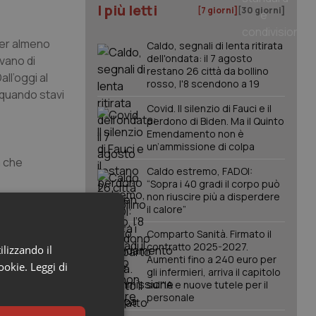
I più letti
[7 giorni]
[30 giorni]
ter almeno
Caldo, segnali di lenta ritirata
dell'ondata: il 7 agosto
ivano di
restano 26 città da bollino
ll’oggi al
rosso, l'8 scendono a 19
e quando stavi
Covid. Il silenzio di Fauci e il
perdono di Biden. Ma il Quinto
Emendamento non è
un’ammissione di colpa
à che
Caldo estremo, FADOI:
“Sopra i 40 gradi il corpo può
non riuscire più a disperdere
il calore”
cuni
Comparto Sanità. Firmato il
volontà
contratto 2025-2027.
ilizzando il
Aumenti fino a 240 euro per
nelle materie
cookie.
Leggi di
gli infermieri, arriva il capitolo
sull'IA e nuove tutele per il
personale