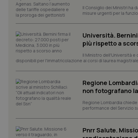
Il Consiglio dei Ministri ha 
misure urgenti per la funzio
tracking-sites-ironf
tracking-enable
Università. Bernini
tracking-sites-ironf
session-id
più rispetto a sco
_ga
Il Ministro dell'Università e
disponibili per l'immatricolazione ai corsi di laurea magistrale
Regione Lombardia s
non fotografano la
PHPSESSID
Regione Lombardia chiede al
performance del Servizio san
Pnrr Salute. Missio
_ga_KM60CM4NPH