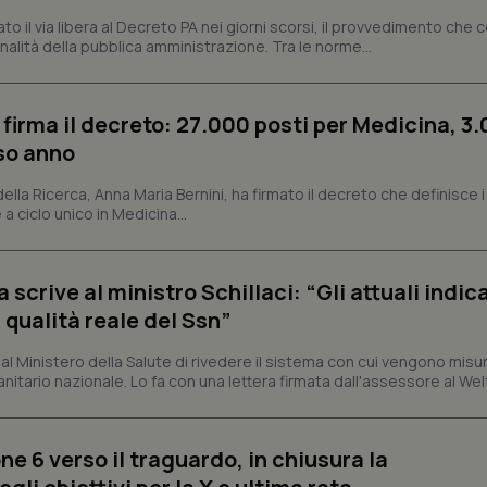
dei cookie di Cookie-Script.com 
dato il via libera al Decreto PA nei giorni scorsi, il provvedimento che
correttamente.
nalità della pubblica amministrazione. Tra le norme...
ish-
www.quotidianosanita.it
4
Questo cookie è impostato dall'a
settimane
abilitare il sistema di tracking a
2 giorni
 firma il decreto: 27.000 posti per Medicina, 3.
ish-
www.quotidianosanita.it
4
Questo cookie è impostato dall'a
settimane
assegnare un identificatore generi
rso anno
2 giorni
1 anno 1
Questo nome di cookie è associa
Google LLC
 della Ricerca, Anna Maria Bernini, ha firmato il decreto che definisce i
mese
Universal Analytics, che è un a
.quotidianosanita.it
 a ciclo unico in Medicina...
significativo del servizio di ana
utilizzato da Google. Questo cook
per distinguere utenti unici as
generato in modo casuale come i
cliente. È incluso in ogni richiest
crive al ministro Schillaci: “Gli attuali indica
sito e utilizzato per calcolare i dat
sessioni e campagne per i rapporti 
 qualità reale del Ssn”
Sessione
Cookie generato da applicazioni 
PHP.net
linguaggio PHP. Si tratta di un id
www.quotidianosanita.it
 Ministero della Salute di rivedere il sistema con cui vengono misur
generico utilizzato per mantenere 
itario nazionale. Lo fa con una lettera firmata dall'assessore al Welf
sessione utente. Normalmente 
generato in modo casuale, il mod
utilizzato può essere specifico pe
buon esempio è mantenere uno s
un utente tra le pagine.
ne 6 verso il traguardo, in chiusura la
.quotidianosanita.it
1 anno 1
Questo cookie viene utilizzato d