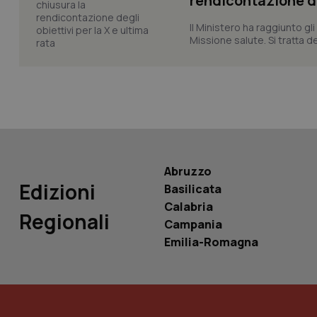
rendicontazione deg
Il Ministero ha raggiunto gl
Missione salute. Si tratta dei
Nome
Nome
VISITOR_INFO1_LIV
_ga_0VMQEQKQ1N
__Secure-YNID
Abruzzo
Edizioni
Basilicata
YSC
Calabria
Regionali
Campania
__Secure-
ROLLOUT_TOKEN
Emilia-Romagna
tracking-sites-
ironfish-tracking-
named-enable