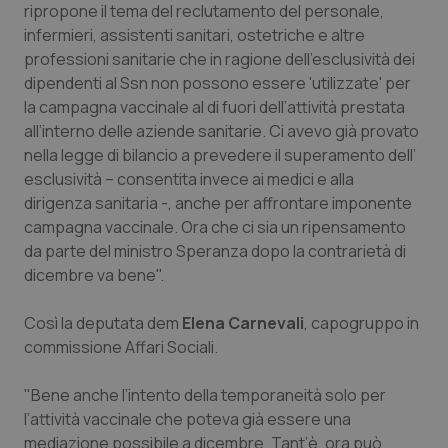
ripropone il tema del reclutamento del personale,
Calabria
Asma & BPCO
infermieri, assistenti sanitari, ostetriche e altre
professioni sanitarie che in ragione dell’esclusività dei
Campania
Car-T
dipendenti al Ssn non possono essere 'utilizzate' per
la campagna vaccinale al di fuori dell’attività prestata
Emilia-Romagna
Colesterolo & coronaropatie
all’interno delle aziende sanitarie. Ci avevo già provato
nella legge di bilancio a prevedere il superamento dell’
Friuli Venezia Giulia
Dermatite Atopica
esclusività – consentita invece ai medici e alla
dirigenza sanitaria -, anche per affrontare imponente
Lazio
Diabete & glucometri
campagna vaccinale. Ora che ci sia un ripensamento
da parte del ministro Speranza dopo la contrarietà di
Liguria
Disturbi dell’umore
dicembre va bene".
Così la deputata dem
Elena Carnevali
, capogruppo in
Lombardia
Dolore
commissione Affari Sociali.
Marche
Donna & Salute
"Bene anche l’intento della temporaneità solo per
l’attività vaccinale che poteva già essere una
Molise
Epatiti
mediazione possibile a dicembre. Tant’è, ora può