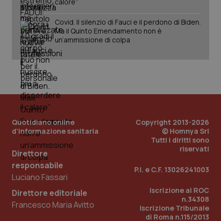
calore”
Covid. Il silenzio di Fauci e il perdono di Biden.
Ma il Quinto Emendamento non è
un’ammissione di colpa
Quotidiano online
Copyright 2013-2026
d'informazione sanitaria
© Homnya Srl
Tutti i diritti sono
riservati
Direttore
responsabile
P.I. e C.F. 13026241003
Luciano Fassari
PHPSESSID
Sessio
PHP.net
www.quotidianosanita.it
Iscrizione al ROC
Direttore editoriale
n.34308
Francesco Maria Avitto
Iscrizione Tribunale
di Roma n.115/2013