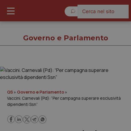
Venerdì 7 Agosto 2026
Governo e Parlamento
Governo e Parlamento
Cronache
QS
»
Governo e Parlamento
»
Vaccini. Carnevali (Pd): “Per campagna superare esclusività
Governo e Parlamento
dipendenti Ssn”
Regioni e Asl
Lavoro e Professioni