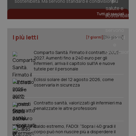
sostenibilità. Ma servono standard e condivisione
Tutti gli speciali
tracking-sites-ironfish-
www.quotidianosanita.it
4
tracking-enable
settim
2 gior
I più letti
[7 giorni]
[30 giorni]
Comparto Sanità. Firmato il contratto 2025-
2027. Aumenti fino a 240 euro per gli
tracking-sites-ironfish-
www.quotidianosanita.it
4
infermieri, arriva il capitolo sull'IA e nuove
session-id
settim
2 gior
tutele per il personale
Eclissi solare del 12 agosto 2026, come
osservarla in sicurezza
_ga
1 anno
Google LLC
mes
.quotidianosanita.it
Contratto sanità, valorizzati gli infermieri ma
penalizzate le altre professioni
Caldo estremo, FADOI: “Sopra i 40 gradi il
corpo può non riuscire più a disperdere il