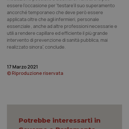
essere l’occasione per 'testare'il suo superamento
Piemonte
HIV
ancorché temporaneo che deve però essere
applicata oltre che agli infermieri, personale
Provincia Autonoma di Bolzano
Infezioni & Febbre
essenziale , anche ad altre professioni necessarie e
utili a rendere capillare ed efficiente il più grande
Provincia Autonoma di Trento
Ipertensione & Scompenso
intervento di prevenzione di sanità pubblica, mai
realizzato sinora”, conclude.
Puglia
Malattie rare
17 Marzo 2021
Sardegna
Malattia di Crohn & Rettocolite Ulcerosa
© Riproduzione riservata
Sicilia
Neuroscienze & patologie neurodegenerative
Toscana
Obesità
Umbria
Oftalmologia
Potrebbe interessarti in