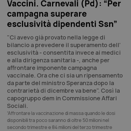
Vaccini. Carnevali (Pd): “Per
campagna superare
Scienza e Farmaci
esclusività dipendenti Ssn”
Studi e Analisi
"Ci avevo già provato nella legge di
Lettere al direttore
bilancio a prevedere il superamento dell’
esclusività - consentita invece ai medici
Edizioni Regionali
e alla dirigenza sanitaria -, anche per
affrontare imponente campagna
QS Pro
vaccinale. Ora che ci sia un ripensamento
da parte del ministro Speranza dopo la
Professionisti Sanitari.AI
contrarietà di dicembre va bene". Così la
capogruppo dem in Commissione Affari
Abruzzo
QS Pro Gold
Sociali.
“Affrontare la vaccinazione di massa quando le dosi
QS Club
Newsletter
Basilicata
Artrite & artrosi
disponibili tra poco saranno di oltre 50 milioni nel
secondo trimestre e 84 milioni del terzo trimestre