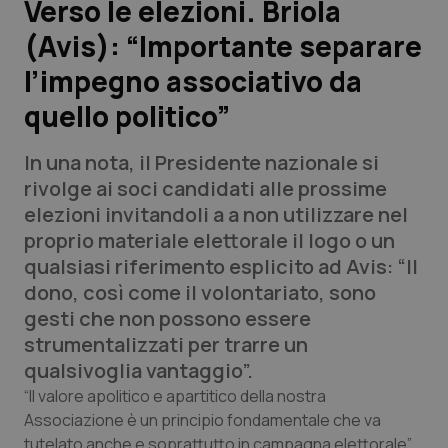
Verso le elezioni. Briola
(Avis): “Importante separare
Scienza e Farmaci
l’impegno associativo da
Studi e Analisi
quello politico”
Lettere al direttore
In una nota, il Presidente nazionale si
rivolge ai soci candidati alle prossime
Edizioni Regionali
elezioni invitandoli a a non utilizzare nel
proprio materiale elettorale il logo o un
QS Pro
qualsiasi riferimento esplicito ad Avis: “Il
dono, così come il volontariato, sono
Professionisti Sanitari.AI
gesti che non possono essere
strumentalizzati per trarre un
Abruzzo
QS Pro Gold
qualsivoglia vantaggio”.
“Il valore apolitico e apartitico della nostra
QS Club
Newsletter
Basilicata
Artrite & artrosi
Associazione è un principio fondamentale che va
tutelato anche e soprattutto in campagna elettorale”.