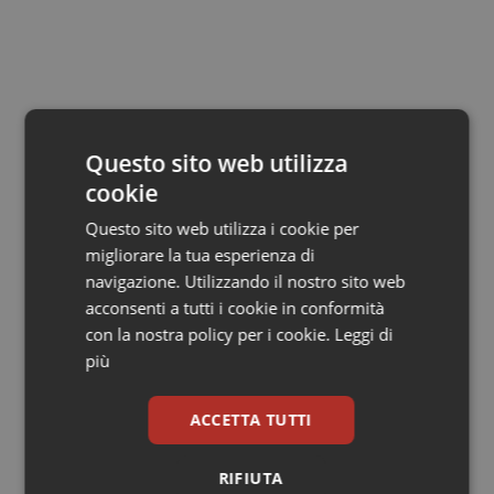
Salute orale & impianti
Sangue & coagulazione
Tiroide
Questo sito web utilizza
cookie
Tumore al seno
13 Settembre 2022
Questo sito web utilizza i cookie per
© Riproduzione riservata
Tumore ovarico
migliorare la tua esperienza di
navigazione. Utilizzando il nostro sito web
acconsenti a tutti i cookie in conformità
Tumori del Polmone & Testa Collo
con la nostra policy per i cookie.
Leggi di
più
Tumori gastrointestinali
Potrebbe interessarti in
ACCETTA TUTTI
Ulcera & Reflusso
Governo e Parlamento
RIFIUTA
Vaccini