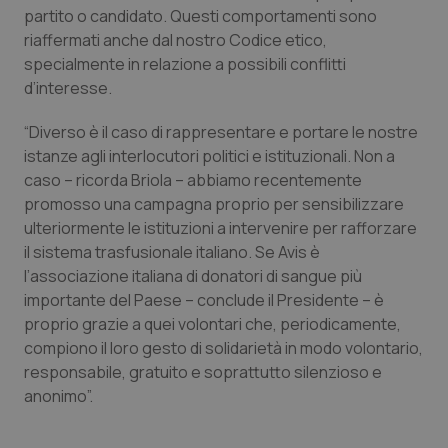
Valle D’Aosta
Oncodermatologia
partito o candidato. Questi comportamenti sono
riaffermati anche dal nostro Codice etico,
Veneto
Oncoematologia
specialmente in relazione a possibili conflitti
d’interesse.
Oncologia & Nutrizione
“Diverso è il caso di rappresentare e portare le nostre
istanze agli interlocutori politici e istituzionali. Non a
Psoriasi & pelle
caso – ricorda Briola – abbiamo recentemente
promosso una campagna proprio per sensibilizzare
Quotidiano Cardiologia
ulteriormente le istituzioni a intervenire per rafforzare
il sistema trasfusionale italiano. Se Avis è
Quotidiano Chirurgia
l’associazione italiana di donatori di sangue più
importante del Paese – conclude il Presidente – è
Quotidiano Oncologia
proprio grazie a quei volontari che, periodicamente,
compiono il loro gesto di solidarietà in modo volontario,
Quotidiano Pediatria
responsabile, gratuito e soprattutto silenzioso e
anonimo”.
Rene & patologie urogenitali