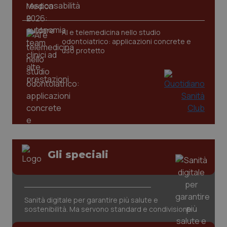
tracking-sites-ironfish-
AI e telemedicina nello studio
www.quotidianosanita.it
4
tracking-enable
settim
odontoiatrico: applicazioni concrete e
2 gior
uso protetto
tracking-sites-ironfish-
www.quotidianosanita.it
4
session-id
settim
2 gior
_ga
1 anno
Google LLC
Gli speciali
mes
.quotidianosanita.it
Sanità digitale per garantire più salute e
sostenibilità. Ma servono standard e condivisione