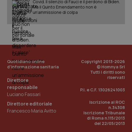
Covid. Il silenzio di Fauci e il perdono di Biden.
Ma il Quinto Emendamento non è
un’ammissione di colpa
Quotidiano online
Copyright 2013-2026
d'informazione sanitaria
© Homnya Srl
Tutti i diritti sono
riservati
_ga_KM60CM4NPH
.quotidianosanita.it
1 anno
Direttore
mes
responsabile
P.I. e C.F. 13026241003
Luciano Fassari
Iscrizione al ROC
Direttore editoriale
n.34308
Francesco Maria Avitto
Iscrizione Tribunale
di Roma n.115/2013
del 22/05/2013