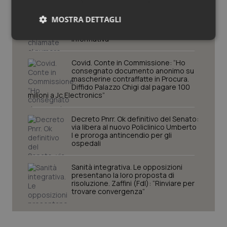
Caldo. Ministero: oltre 1.700 chiamate
MOSTRA DETTAGLI
al numero 1500 dal 22 giugno.
Proseguono monitoraggi e campagna
informativa
Necessari
Statistici
Marketing
Covid. Conte in Commissione: “Ho
consegnato documento anonimo su
mascherine contraffatte in Procura.
Diffido Palazzo Chigi dal pagare 100
milioni a Jc Electronics”
Necessari
Statistici
Marketing
Decreto Pnrr. Ok definitivo del Senato:
via libera al nuovo Policlinico Umberto
I cookie necessari contribuiscono a rendere fruibile il
I e proroga antincendio per gli
sito web abilitandone funzionalità di base quali la
ospedali
navigazione sulle pagine e l'accesso alle aree
protette del sito. Il sito web non è in grado di
funzionare correttamente senza questi cookie.
Sanità integrativa. Le opposizioni
presentano la loro proposta di
Nome
Fornitore
/
Dominio
Scaden
risoluzione. Zaffini (FdI): “Rinviare per
trovare convergenza”
VISITOR_PRIVACY_METADATA
5 mesi
YouTube
settim
.youtube.com