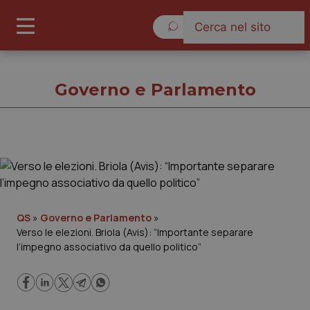
Giovedì 6 Agosto 2026
Governo e Parlamento
Governo e Parlamento
Cronache
QS
»
Governo e Parlamento
»
Verso le elezioni. Briola (Avis): “Importante separare
Governo e Parlamento
l’impegno associativo da quello politico”
Regioni e Asl
Lavoro e Professioni