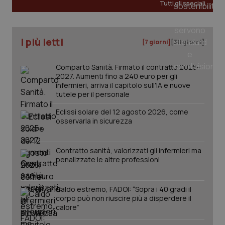
Tutti gli speciali
I più letti
[7 giorni]
[30 giorni]
Comparto Sanità. Firmato il contratto 2025-
2027. Aumenti fino a 240 euro per gli
infermieri, arriva il capitolo sull'IA e nuove
tutele per il personale
Eclissi solare del 12 agosto 2026, come
osservarla in sicurezza
Contratto sanità, valorizzati gli infermieri ma
penalizzate le altre professioni
PHPSESSID
Sessio
PHP.net
www.quotidianosanita.it
Caldo estremo, FADOI: “Sopra i 40 gradi il
corpo può non riuscire più a disperdere il
calore”