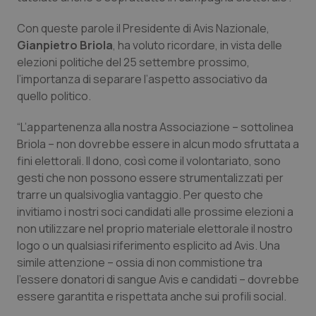
Calabria
Asma & BPCO
Con queste parole il Presidente di Avis Nazionale,
Gianpietro Briola
, ha voluto ricordare, in vista delle
Campania
Car-T
elezioni politiche del 25 settembre prossimo,
l’importanza di separare l’aspetto associativo da
Emilia-Romagna
Colesterolo & coronaropatie
quello politico.
Friuli Venezia Giulia
Dermatite Atopica
“L’appartenenza alla nostra Associazione – sottolinea
Briola – non dovrebbe essere in alcun modo sfruttata a
Lazio
Diabete & glucometri
fini elettorali. Il dono, così come il volontariato, sono
gesti che non possono essere strumentalizzati per
Liguria
Disturbi dell’umore
trarre un qualsivoglia vantaggio. Per questo che
invitiamo i nostri soci candidati alle prossime elezioni a
non utilizzare nel proprio materiale elettorale il nostro
Lombardia
Dolore
logo o un qualsiasi riferimento esplicito ad Avis. Una
simile attenzione – ossia di non commistione tra
Marche
Donna & Salute
l’essere donatori di sangue Avis e candidati – dovrebbe
essere garantita e rispettata anche sui profili social.
Molise
Epatiti