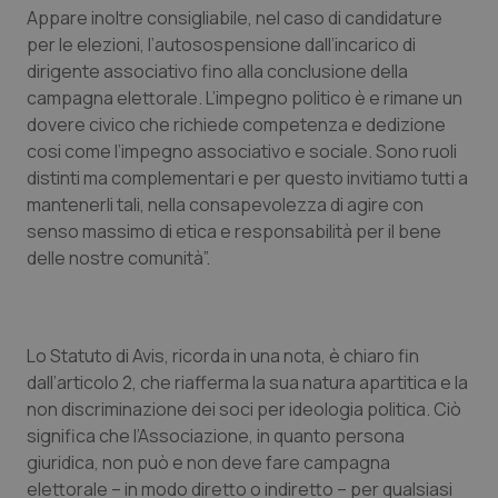
Appare inoltre consigliabile, nel caso di candidature
Piemonte
HIV
per le elezioni, l’autosospensione dall’incarico di
dirigente associativo fino alla conclusione della
Provincia Autonoma di Bolzano
Infezioni & Febbre
campagna elettorale. L’impegno politico è e rimane un
dovere civico che richiede competenza e dedizione
cosi come l’impegno associativo e sociale. Sono ruoli
Provincia Autonoma di Trento
Ipertensione & Scompenso
distinti ma complementari e per questo invitiamo tutti a
mantenerli tali, nella consapevolezza di agire con
Puglia
Malattie rare
senso massimo di etica e responsabilità per il bene
delle nostre comunità”.
Sardegna
Malattia di Crohn & Rettocolite Ulcerosa
Sicilia
Neuroscienze & patologie neurodegenerative
Lo Statuto di Avis, ricorda in una nota, è chiaro fin
dall’articolo 2, che riafferma la sua natura apartitica e la
Toscana
Obesità
non discriminazione dei soci per ideologia politica. Ciò
significa che l’Associazione, in quanto persona
Umbria
Oftalmologia
giuridica, non può e non deve fare campagna
elettorale – in modo diretto o indiretto – per qualsiasi