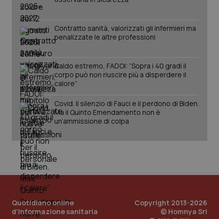
Contratto sanità, valorizzati gli infermieri ma
penalizzate le altre professioni
Caldo estremo, FADOI: “Sopra i 40 gradi il
corpo può non riuscire più a disperdere il
tracking-sites-ironfish-
www.quotidianosanita.it
4
calore”
tracking-enable
settim
2 gior
Covid. Il silenzio di Fauci e il perdono di Biden.
Ma il Quinto Emendamento non è
un’ammissione di colpa
tracking-sites-ironfish-
www.quotidianosanita.it
4
session-id
settim
2 gior
_ga
1 anno
Google LLC
mes
.quotidianosanita.it
Quotidiano online
Copyright 2013-2026
d'informazione sanitaria
© Homnya Srl