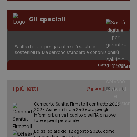
Nome
Fornitore
/
Dominio
Scaden
Salute orale & impianti
VISITOR_PRIVACY_METADATA
5 mesi
YouTube
settim
.youtube.com
Gli speciali
Sangue & coagulazione
Tiroide
Sanità digitale per garantire più salute e
sostenibilità. Ma servono standard e condivisione
Tumore al seno
Tutti gli speciali
Tumore ovarico
Tumori del Polmone & Testa Collo
I più letti
[7 giorni]
[30 giorni]
Tumori gastrointestinali
Comparto Sanità. Firmato il contratto 2025-
2027. Aumenti fino a 240 euro per gli
CookieScriptConsent
5 mesi
CookieScript
infermieri, arriva il capitolo sull'IA e nuove
settim
www.quotidianosanita.it
Ulcera & Reflusso
tutele per il personale
Eclissi solare del 12 agosto 2026, come
Vaccini
osservarla in sicurezza