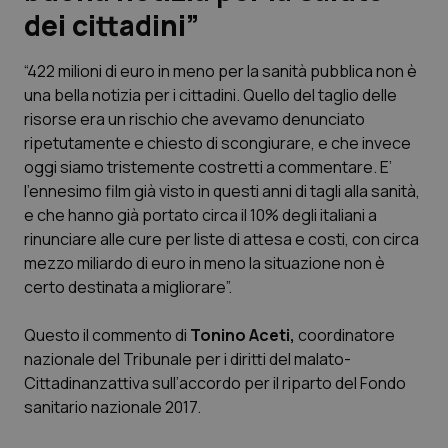
dei cittadini”
Scienza e Farmaci
“422 milioni di euro in meno per la sanità pubblica non è
una bella notizia per i cittadini. Quello del taglio delle
Studi e Analisi
risorse era un rischio che avevamo denunciato
ripetutamente e chiesto di scongiurare, e che invece
Lettere al direttore
oggi siamo tristemente costretti a commentare. E’
l’ennesimo film già visto in questi anni di tagli alla sanità,
Edizioni Regionali
e che hanno già portato circa il 10% degli italiani a
rinunciare alle cure per liste di attesa e costi, con circa
QS Pro
mezzo miliardo di euro in meno la situazione non è
certo destinata a migliorare”.
Professionisti Sanitari.AI
Questo il commento di
Tonino Aceti,
coordinatore
Abruzzo
QS Pro Gold
nazionale del Tribunale per i diritti del malato-
Cittadinanzattiva sull’accordo per il riparto del Fondo
QS Club
Newsletter
sanitario nazionale 2017.
Basilicata
Artrite & artrosi