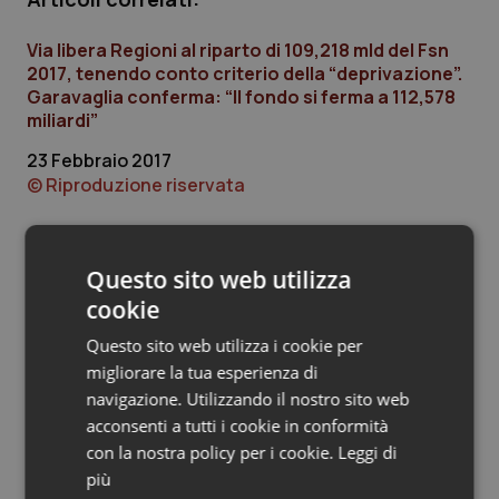
Piemonte
HIV
Via libera Regioni al riparto di 109,218 mld del Fsn
2017, tenendo conto criterio della “deprivazione”.
Provincia Autonoma di Bolzano
Infezioni & Febbre
Garavaglia conferma: “Il fondo si ferma a 112,578
miliardi”
Provincia Autonoma di Trento
Ipertensione & Scompenso
23 Febbraio 2017
© Riproduzione riservata
Puglia
Malattie rare
Sardegna
Malattia di Crohn & Rettocolite Ulcerosa
Questo sito web utilizza
Ultime analisi e review da QS Pro
cookie
Gold
Sicilia
Neuroscienze & patologie neurodegenerative
Questo sito web utilizza i cookie per
Cloud sanitario: infrastrutture,
migliorare la tua esperienza di
Toscana
Obesità
compliance, GDPR e Risk management
navigazione. Utilizzando il nostro sito web
acconsenti a tutti i cookie in conformità
Umbria
Oftalmologia
con la nostra policy per i cookie.
Leggi di
Gestione dell'Ipertensione resistente:
più
dalle Linee Guida alle terapie innovative