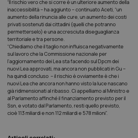
“Il rischio vero che si corre è un ulteriore aumento della
Calabria
Asma & BPCO
inaccessibilità – ha aggiunto – continuato Aceti, “un
aumento della rinuncia alle cure, un aumento dei costi
Campania
Car-T
privati sostenuti dai cittadini (quelli che potranno
permetterselo) e una accresciuta diseguaglianza
Emilia-Romagna
Colesterolo & coronaropatie
territoriale e tra persone.
“Chiediamo che il taglio non influisca negativamente
Friuli Venezia Giulia
Dermatite Atopica
sul lavoro che la Commissione nazionale per
l’aggiornamento dei Lea sta facendo sul Dpcm dei
Lazio
Diabete & glucometri
nuovi Lea approvati, ma ancora non pubblicati in Gu –
ha quindi concluso – il rischio è ovviamente è che i
nuovi Lea che ancora non hanno visto la luce nascano
Liguria
Disturbi dell’umore
già ridimensionati al ribasso. Ci appelliamo al Ministro e
al Parlamento affinché il finanziamento previsto per il
Lombardia
Dolore
Ssn, e votato dal Parlamento, resti quello previsto,
cioè 113 miliardi e non 112 miliardi e 578 milioni”.
Marche
Donna & Salute
Molise
Epatiti
Articoli correlati: