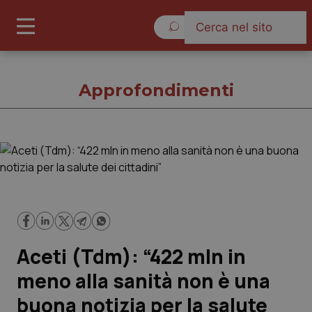
Giovedì 6 Agosto 2026
Approfondimenti
Approfondimenti
Cronache
Governo e Parlamento
Aceti (Tdm): “422 mln in
Regioni e Asl
meno alla sanità non è una
buona notizia per la salute
Lavoro e Professioni